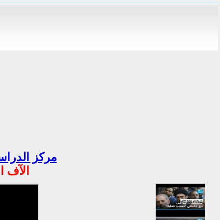
مركز الدراسا
الآف ا