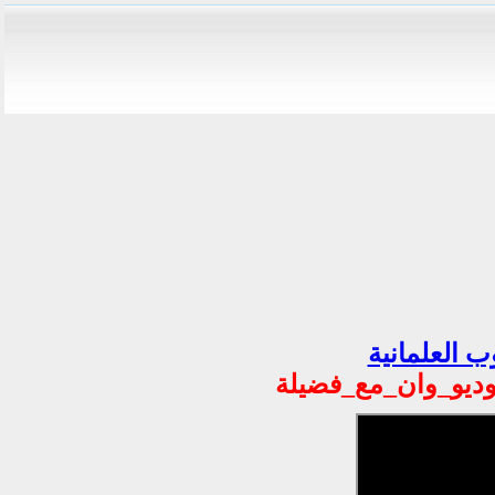
ب العلمانية
توديو_وان_مع_فضيلة