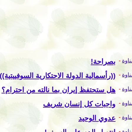
اوة
-
بصراحة!
اوة
-
((رأسمالية الدولة الاحتكارية السوفييتية))!
اوة
-
هل ستحتفظ إيران بما نالته من احترام؟
اوة
-
واجبات كل إنسان شريف
اوة
-
عدوي الوحيد
اوة
-