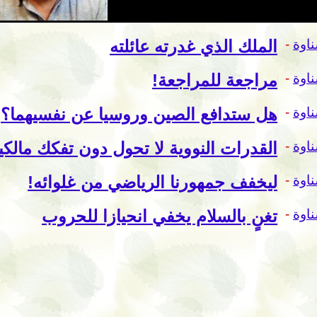
اوة
-
الملك الذي غدرته عائلته
اوة
-
مراجعة للمراجعة!
اوة
-
هل ستدافع الصين وروسيا عن نفسيهما؟
اوة
-
القدرات النووية لا تحول دون تفكك مالكيه
اوة
-
ليخفف جمهورنا الرياضي من غلوائه!
اوة
-
تغنٍ بالسلام يخفي انحيازا للحروب