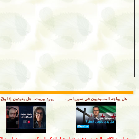
هل يواجه المسيحيون في سوريا مر..
يهود بيروت.. هل يعودون إذا وقّ..
حوار مع الكاتب البحريني هشام عقيل حول الفكر الماركسي
حوار مع الك