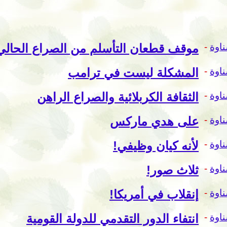
اوة
-
موقف قطعان التأسلم من الصراع الحالي
اوة
-
المشكلة ليست في ترامب
اوة
-
الثقافة الكربلائية والصراع الراهن
اوة
-
على هدي ماركس
اوة
-
لأنه كيان وظيفي!
اوة
-
ثلاث صور!
اوة
-
إنقلاب في أمريكا!
اوة
-
انتفاء الدور التقدمي للدولة القومية