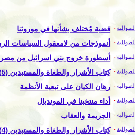
لطوالبة
-
قضية مُختلف بشأنها في موروثنا
لطوالبة
-
أنموذجات من لامعقول السياسات الرس
لطوالبة
-
أسطورة خروج بني اسرائيل من مصر
لطوالبة
-
كِتاب الأشرار والطغاة والمستبدين (5) شرعنة استخدام القوة
لطوالبة
-
رهان الكيان على تبعية الأنظمة
لطوالبة
-
أداء منتخبنا في المونديال
لطوالبة
-
الجريمة والعقاب
لطوالبة
-
كِتاب الأشرار والطغاة والمستبدين (4) السيطرة على الدول المُسْتَولى عليها