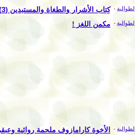
لطوالبة
-
كِتاب الأشرار والطغاة والمستبدين (3) نصائح جهنمية
لطوالبة
-
مكمن اللغز !
لطوالبة
-
الأخوة كارامازوف ملحمة روائية وعبقري