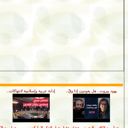
يهود بيروت.. هل يعودون إذا وقّ..
إدانة عربية وإسلامية لانتهاكات..
حوار مع الكاتب البحريني هشام عقيل حول الفكر الماركسي
حوار مع الك