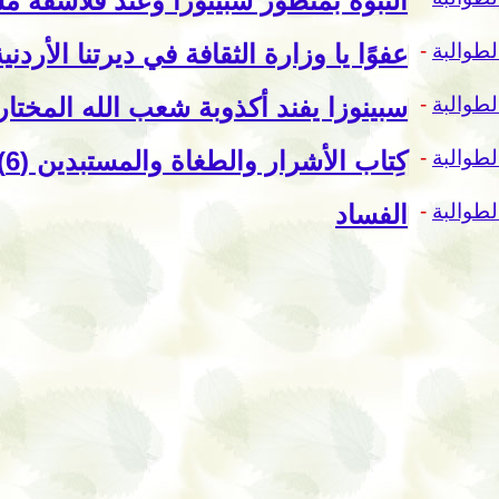
النبوة بمنظور سبينوزا وعند فلاسفة م
لطوالبة
-
عفوًا يا وزارة الثقافة في ديرتنا الأردنية
لطوالبة
-
سبينوزا يفند أكذوبة شعب الله المختار
لطوالبة
-
كِتاب الأشرار والطغاة والمستبدين (6) نصائح ميكافيلية للأمير
لطوالبة
-
الفساد