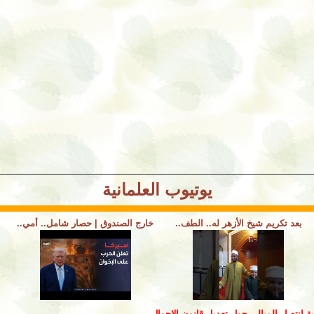
يوتيوب العلمانية
بعد تكريم شيخ الأزهر له.. الطف..
خارج الصندوق | حصار شامل.. أمي..
بة انتصار الميالي حول تعديل قانون الاحوال