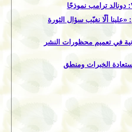
دونالد ترامب نموذجًا
لينا ألّا نغيّب سؤال الثورة
نونية في تعميم محظورات النشر
ستعادة الخبرات ومنطق