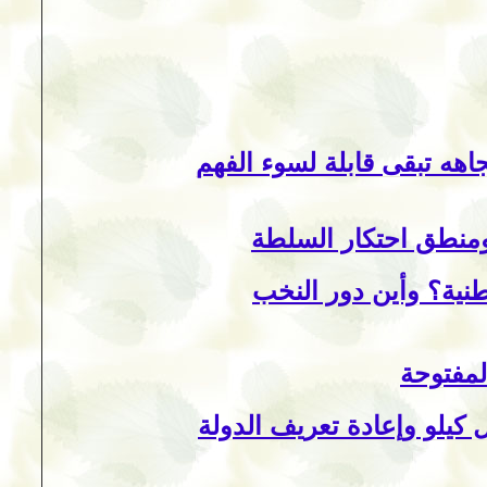
اهه تبقى قابلة لسوء الفهم
 ومنطق احتكار السلطة
طنية؟ وأين دور النخب
لمفتوحة
كيلو وإعادة تعريف الدولة