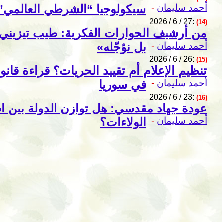
أحمد سليمان
-
سيكولوجيا “الشرطي العالمي”: 
2026 / 6 / 27:
(14)
من أرشيف الحوارات الفكرية: طيب تيزيني: «ع
أحمد سليمان
-
بل نؤجّله»
2026 / 6 / 26:
(15)
تنظيم الإعلام أم تقييد الحريات؟ قراءة قا
أحمد سليمان
-
في سوريا
2026 / 6 / 23:
(16)
عودة جهاد مقدسي: هل توازن الدولة بين ا
أحمد سليمان
-
الولاءات؟