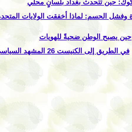
وك: حين تتحدث بغداد بلسانٍ محلي
 وفشل الحسم: لماذا أخفقت الولايات المتحدة
حين يصبح الوطن ضحيةً للهويات
في الطريق إلى الكنيست 26 المشهد السياسي – الحزبي في ال 48