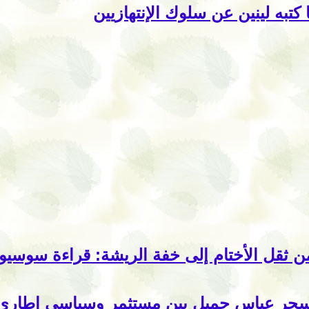
 كتبه لينين عن سلوك الإنتهازيين
ن ثقل الأختام إلى خفة الريشة: قراءة سوسي
حر عباس جميل بين مستثمر وسياسي اطاري