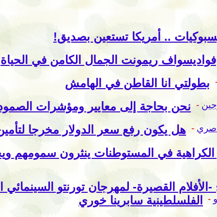
سبوكيات .. أمريكا تستعين بصديق!
فواديسواف ريمونت الجمال الكامن في الحياة
بطولتي انا القاطن في الهامش
جين
-
نحن بحاجة إلى معايير ومؤشرات الصمود ل
اصري
-
هل يكون رفع سعر الدولار مخرجا لتأمين
الكراهية في المستوطنات ينثرون سمومهم وي
-
الفلسلطينية سابرينا خوري