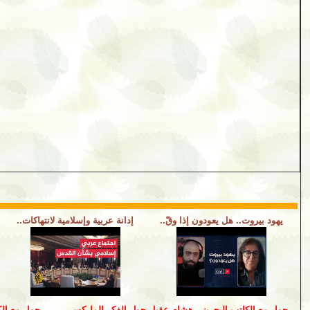
يهود بيروت.. هل يعودون إذا وقّ..
إدانة عربية وإسلامية لانتهاكات..
حوار مع الكاتب البحريني هشام عقيل حول الفكر الماركسي
حوار مع الك