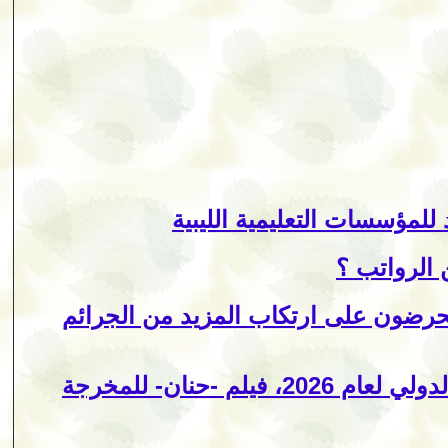
لمؤسسات التعليمية الليبية
 الرواتب ؟
حرضون على ارتكاب المزيد من الجرائم
ضمن برنامج -الأفلام القصيرة- لمهرجان تورنتو السينمائي الدولي لعام 2026، فيلم -حنان- للمخرجة