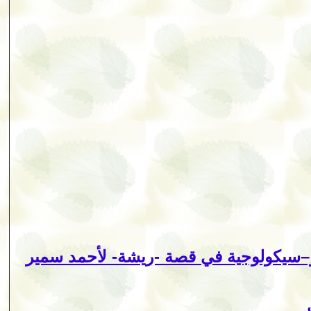
و–سيكولوجية في قصة -ريشة- لأحمد سمير