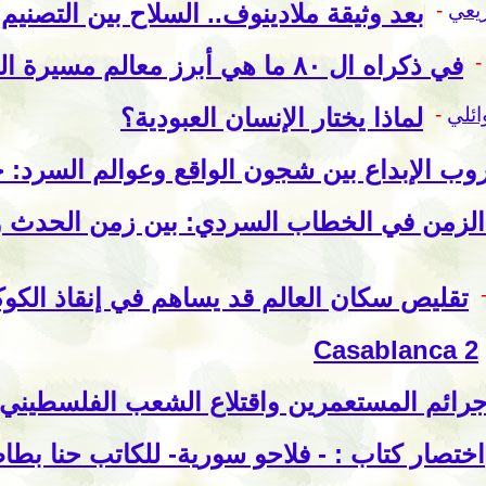
يعي
-
بعد وثيقة ملادينوف.. السلاح بين التصنيم
في ذكراه ال ٨٠ ما هي أبرز معالم مسيرة الحزب الشيوعي؟ (2/2)
ائلي
-
لماذا يختار الإنسان العبودية؟
وب الإبداع بين شجون الواقع وعوالم السرد: حوا
الزمن في الخطاب السردي: بين زمن الحدث وز
تقليص سكان العالم قد يساهم في إنقاذ الكو
Casablanca 2
رائم المستعمرين واقتلاع الشعب الفلسطيني
اختصار كتاب : - فلاحو سورية- للكاتب حنا بطاطو