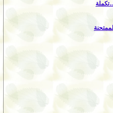
.تكملة
لممتحنة