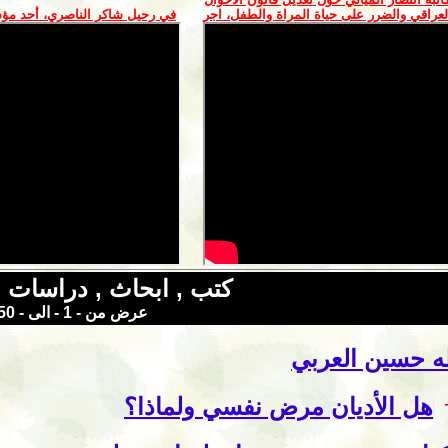
عراقي والضرر على حياة المراة والطفل، اجر
في رحيل شاكر الناصري، أحد مؤ
كتب , ابحاث , دراسات , ومقالات
عرض من - 1 - الى - 50
 حسين العربي
هل الأديان مرض نفسي ولماذا؟