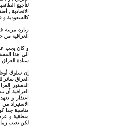
لتأجيج الطائف
الاتحادية , أض
كالسعودية و ق
زيارة مريبة 
العراقية من ح
و كان يجب على
الى هذا المس
سيادة العراق د
إن سلوك أوغلو
العراق سائر لل
الدستور العرا
العراقية أن ت
اعتذار و تعهد
الاستيراد من 
منطقية و عرف 
لكن نعيب زماننا