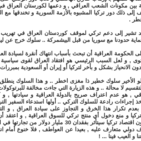
ية بين مكونات الشعب العراقي , و دعمها لكورستان العراق في
ف إلى ذلك دور تركيا المشبوه بالأزمة السورية و تخندقها مع ال
طر .
قد تشير إلى دعم تركي لموقف كوردستان العراق في تهريب ا
ماية حدودنا مع سوريا من قبل البيشمركة .. سلوك خرج عن لياق
 الحكومة العراقية أن تبحث بأسباب انتهاك أنقرة لسيادة العر
توى , و لعل السبب الرئيسي هو افتقاد العراق لقوى سياسية
ون الانحياز بشكل و بأخر لتركيا أو إيران أو السعودية بمبررات 
 الأخير سلوك خطير ذا مغزى اخطر .. و هذا السلوك ينطلق 
تقسيم لا محالة .. و هذه الزيارة التي جاءت مخالفة للبرتوكولات 
قي , هو عدم اعتراف صريح بالدولة العراقية و سيادتها , و 
تخذ إجراءات رادعة للسلوك التركي .. أولها استدعاء السفير ا
 بعدم تكرار هذا الخرق و التجاوز على سيادة العراق , و التل
تركيا و منع دخول أي منتج تركي للسوق العراقية , و اعتقد 
مناسبة جدا كون اقتصاد تركيا سيتأثر بفقدان 30 مليار د
دولي متعارف عليه , بعيدا عن العواطف , فلا خنوع أمام انته
 و العيب فينا ... !