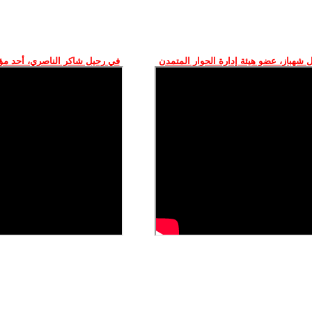
 شهباز، عضو هيئة إدارة الحوار المتمدن
في رحيل شاكر الناصري، أحد م