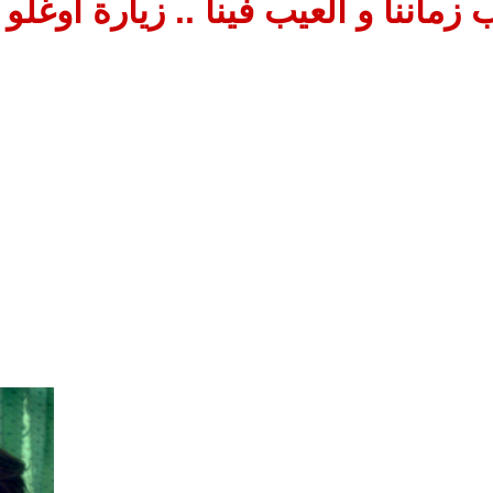
 زماننا و العيب فينا .. زيارة أوغلو مث