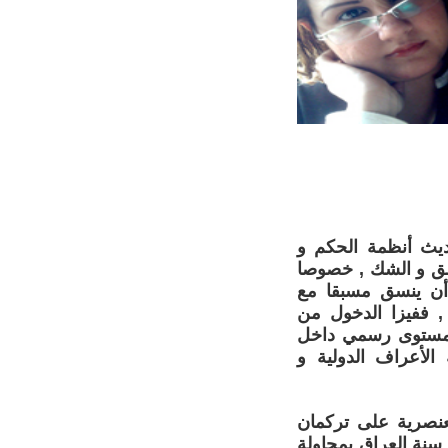
ديث أنظمة الحكم و
لقلق و الشك , خصوصا
 أن ينسق مسبقا مع
 , ففيزا الدخول من
 بمستوى رسمي داخل
الأعراف الدولية و
عنصرية على تركمان
سنة العراق بمحاولة