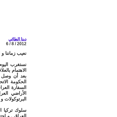
دينا الطائي
2012 / 8 / 6
نعيب زماننا و ال
نستغرب اليوم
الاهتمام بالعل
بعد أن وصل ا
الحكومة الاتح
السفارة العر
الأراضي العر
البرتوكولات و ا
سلوك تركيا ا
العراق , و اح