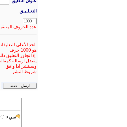
عنوان التعليق
التعـلـيـق
عدد الحروف المتبقية
الحد الأعلى للتعليقا
هو 1000 حرف
إذا تجاوز التعليق ذل
يفضل ارسا
له
كمقالة
وسينشر اذا وافق
شروط النشر
سيء