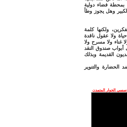
ل بمحطة فضاء دولية
كبير وهل يجوز وطأ
فكرين، ولكنها كلمة
ياة ولا عقول ناقدة
 غناء ولا مسرح ولا
 أبواب صندوق النقد
الديون القديمة وبذلك
د الحضارة والتنوير
ؤسسي الحوار المتمدن