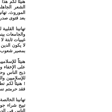
هنيئاً لكم هذا
الشعر الجاهل
الموروث. تهان
بعد فتوى صدرت
تهانينا القلب
والجامعات بين
غيبيات ثابتة ل
بمصير شعوب يق
هنيئاً للإسلا
على الإخفاء و
ذبح الناس وحتى
للإسلاميين وا
! هنيئاً لكم 
فقد حرمتم نسا
تهانينا الخالص
تبيح شراء جو
الناس في الدو