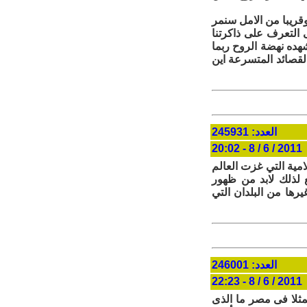
قريبا من الامل سنمر
التعرف على ذاكرتنا
هده نهضة الروح ربما
لقصائد المتسرعة اين
العدد: 245931
2011 / 6 / 8 - 20:02
لامية التي غزت العالم
ع لذلك لابد من ظهور
رها من البلدان التي
العدد: 246001
2011 / 6 / 8 - 22:23
فمثلا فى مصر ما الذى