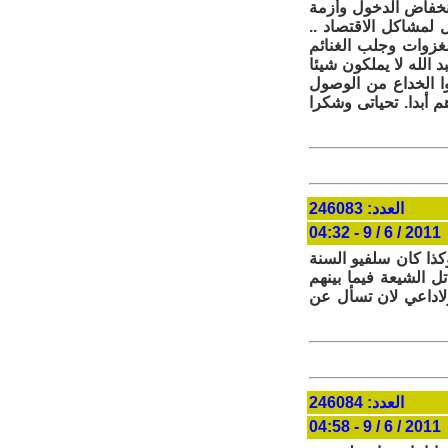
نخفاض الدخول وأزمة
 لمشاكل الاقتصاد ..
غزوات وجلب الغنائم
د الله لا يملكون شيئا
وا الخداع من الوصول
م أبدا. تحياتى وشكرا
العدد: 246083
2011 / 6 / 9 - 04:32
ذا كان سلفيو السنة
ل الشيعة فيما بينهم
ولاداعي لان تسأل عن
العدد: 246084
2011 / 6 / 9 - 04:58