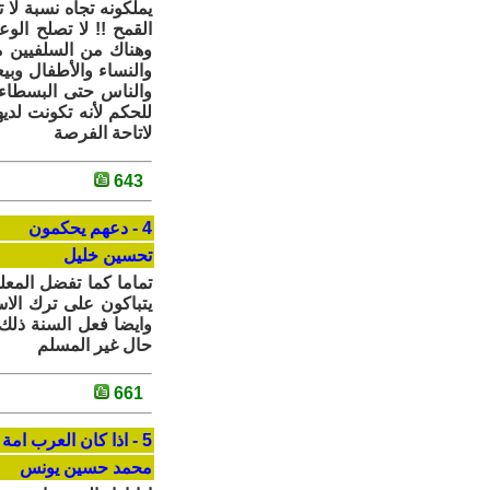
يملكونه تجاه نسبة ل
القمح !! لا تصلح الو
وهناك من السلفيين م
والنساء والأطفال وبيعه
والناس حتى البسطاء م
للحكم لأنه تكونت لديه
لاتاحة الفرصة
643
4 - دعهم يحكمون
تحسين خليل
تماما كما تفضل المع
يتباكون على ترك الاس
وايضا فعل السنة ذلك 
حال غير المسلم
661
5 - اذا كان العرب امة من النعاج فلنهنىء الاسلامجي
محمد حسين يونس