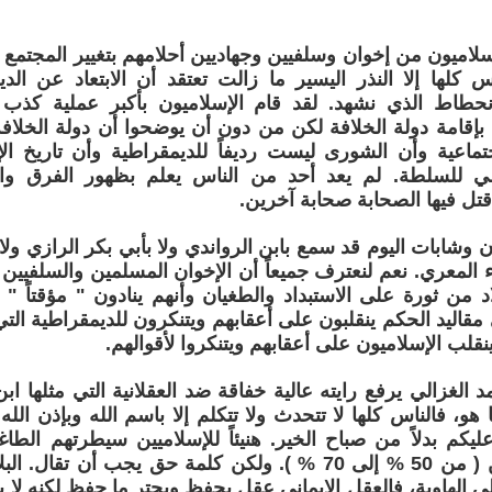
إسلاميون من إخوان وسلفيين وجهاديين أحلامهم بتغيير المجتمع
س كلها إلا النذر اليسير ما زالت تعتقد أن الابتعاد عن ال
نحطاط الذي نشهد. لقد قام الإسلاميون بأكبر عملية كذب و
بإقامة دولة الخلافة لكن من دون أن يوضحوا أن دولة الخلافة 
تماعية وأن الشورى ليست رديفاً للديمقراطية وأن تاريخ ا
مي للسلطة. لم يعد أحد من الناس يعلم بظهور الفرق وا
 قتل فيها الصحابة صحابة آخرين.
 وشابات اليوم قد سمع بابن الرواندي ولا بأبي بكر الرازي ولا 
اء المعري. نعم لنعترف جميعاً أن الإخوان المسلمين والسلفيي
د من ثورة على الاستبداد والطغيان وأنهم ينادون " مؤقتاً " با
 مقاليد الحكم ينقلبون على أعقابهم ويتنكرون للديمقراطية الت
قلب الإسلاميون على أعقابهم ويتنكروا لأقوالهم.
د الغزالي يرفع رايته عالية خفاقة ضد العقلانية التي مثلها اب
هو، فالناس كلها لا تتحدث ولا تتكلم إلا باسم الله وبإذن الله
عليكم بدلاً من صباح الخير. هنيئاً للإسلاميين سيطرتهم الطا
وخاصة الأميين ( من 50 % إلى 70 % ). ولكن كلمة حق يجب أن تق
 الهاوية، فالعقل الإيماني عقل يحفظ ويجتر ما حفظ لكنه لا ينت