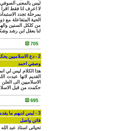
ليس بالمعنى الصوفي ال
لا اعرف انا فقط اقرا
بمرحلة تجدد الاستبد
الحية المتفاعلة مع ذ
من كلكل السنين والهز
لنا بعقل ابن رشد وشك
705
2 - دع الاسلاميين يحكمون حتى تظهر عوراتهم
وصفي احمد
هذا الكلام ليس لي انما
القديم لانها عبدت ال
الاسلاميين الى العلن
حكمت من قبل الاسلام
695
3 - ليس لديهم ما يقدموه
فاتن واصل
تحياتى استاذ عبد الله