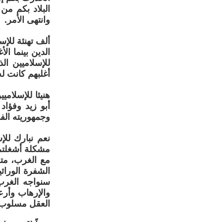
البلاد بكم من
وانتهى الأمر.
ألف تهنئة للإ
الدين بينما ا
للإسلاميين ال
أغلبهم كانت ل
هنيئا للإسلام
أبو زيد وفؤاد
وجمهوريته الف
نعم نبارك للإ
مشكلة أشغلتم 
مع الغرب، متج
الشفرة الوراثي
سنواجه الغرب 
والإرهاب وأرع
العقل مسلوب ا