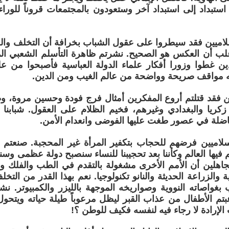
 استبداد إلى استبداد آخر وستعودون بالمجتمعات قروناً للورا
سلاميين فقد سيطروا على عقول الشباب بخرافة أن التخلف وا
لأغلب أن العكس هو الصحيح. نشرتم ظاهرة التأسلم الشعبي المع
ذين غطوا وزورا أفكار علماء الدولة العباسية فأصبحوا من عل
ه مواقف صريحة وواضحة من عالم الغيب ومن الدين.
يين فقد قتلتم أروع المفكرين أمثال فرج فودة وحسين مروة، و
 زكريا والبغدادي وغيرهم، فخيم الظلام على العقول. شبابنا ل
اضلة في عصور طغت عليها الفوضى وانعدام الأمن.
سلاميين فرضهم للحجاب بتكفير المرأة غير المحجبة. صنعتم
فيها العالم وكأننا بعد تحجيبنا للنساء سنصبح دولة عظمى وسن
اهلين أن الأمم الأخرى مشغولة بالتقدم في الطب والفلك وا
ة والزراعة الحديثة والنانو تكنولوجيا. نعم بهذا القدر من الت
بغواصاته النووية وصواريخه الموجهة بالليزر والكمبيوتر. نش
بتم الأطفال من عذاب القبر ليظل مرعوباً طيلة حياته ويتح
لإرادة لا رجاء فيه لنفسه فكيف للوطن ؟!