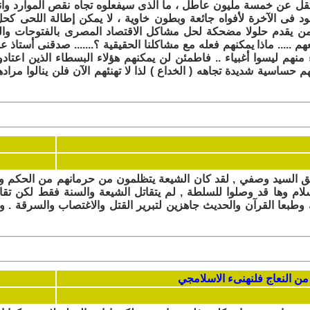
ا تقل عن خمسة مليون عاطل ، ما الذى سيفعلوه تجاه نقص الموارد وا
عود فى الآخرة لأفواه جائعة وبطون خاوية ، لا يمكن إطالة اللحى كحل
ن يقدم حلولا مضحكة لحل مشاكل الاقتصاد المصرى بالفتوحات وال
م ..... ماذا يمكنهم فعله مع مشاكلنا الحقيقية ؟....... صدقنى أستاذ عب
نهم ليسوا أغبياء .. فاطمئن لن يمكنهم هؤلاء البسطاء الذين اعتاد
م حساسية شديدة تجاهه ( الخداع ) لذا لا تهنئهم الآن فلن ينالوا مراده
لق السيد وصفي , لقد كان الشيعة يتظلمون من حرمانهم من الحكم وك
لام وها قد وصلوا للسلطة , لم يتقاتل الشيعة والسنة فقط لكن تقات
وطبعا القرآن والحديث جاهزين لتبرير القتل والاغتصاب والسرقة . 