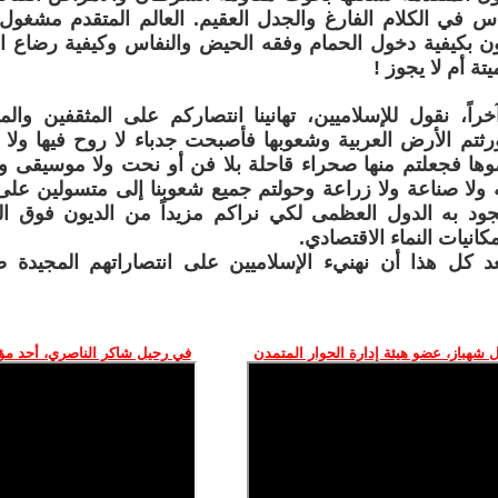
س في الكلام الفارغ والجدل العقيم. العالم المتقدم مشغو
 بكيفية دخول الحمام وفقه الحيض والنفاس وكيفية رضاع ال
تة أم لا يجوز !
خراً، نقول للإسلاميين، تهانينا انتصاركم على المثقفين والم
رثتم الأرض العربية وشعوبها فأصبحت جدباء لا روح فيها ولا ح
وها فجعلتم منها صحراء قاحلة بلا فن أو نحت ولا موسيقى ولا
 ولا صناعة ولا زراعة وحولتم جميع شعوبنا إلى متسولين على
لدولي وما jتجود به الدول العظمى لكي نراكم مزيداً من الديون فوق 
انيات النماء الاقتصادي.
عد كل هذا أن نهنيء الإسلاميين على انتصاراتهم المجيدة ض
 شهباز، عضو هيئة إدارة الحوار المتمدن
في رحيل شاكر الناصري، أحد م