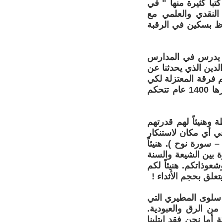
تباً كثيرة منها " في
لنقدي والعلمي مع
وظ بسكين في الرقبة
ماً يدرس في المدارس
دين الذي يحدثنا عن
تم فرقة المعتزلة لكي
لا يكون الدين خاضعاً للعقل فظل خاضعاً للنقل وأصبحت أحكام وفتاوى عمرها 1400 عام تتحكم
وهنيئاً لهم قدرتهم
ي أي مكان لاستنكار
– سورة نوح ). هنيئاً
 بين الشيعة والسنة
وذاتكم. هنيئاً لكم
علق بحجم الأثداء !
ية سلوى المطيري التي
ن الرق والعبودية.
ما نحن فقد ابتلينا