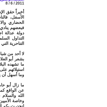
2011 / 6 / 8
أخيراً حقق ال
الأسفل، فالنا
الحضاري والا
فبعضهم ينادي 
دولة عدالة اج
التداول السل
التناحرية التي
لا أحد من شبان
بشعر أبو العل
ما تشهده البلا
استيلائهم على
وما أسهل أن ين
ما زال أبو حام
عن الواقع كما 
الله والسلام 
انحدرت بكم إلى