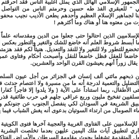
 الجمهور الإسلامي الهائل الذي يمثل أغلبية الناس فقد أحرقتم ك
ي " للعبقري الفذ طه حسين وحرمتم الناس من التواصل ا
ينا لجماهير الإسلام العظيم وأحدهم يطعن الأديب نجيب محف
 من معتوه هنا أو هناك وما أكثرهم !
ية للإسلاميين الذين احتالوا حتى جعلوا من الدين ومقدساته عل
ما أبسط شروط العلم أنه خاضع للشك والتغير والتطور بعكس ال
ا تخضع للتطور ولا للتغير ولا للنقد والتعديل. هنيئاً لكم فقد هزم
ال زوراً أنهم يعيشون القرن الواحد والعشرين.
ميين ذبحهم مائتي ألف إنسان في الجزائر من أجل عيون السلطة 
التضليل والتعمية لدرجة أنه ما من مسيرة ولا اعتصام حدثت ف
 الأطفال، ربما استناداً على الآية ( ولا يلدوا إلا فاجراً كفارا 
لسلفيين تفخيخ مليون وربع عراقي جلهم في حرب طائفية قذرة
تطبيق الشريعة في السودان لكي ينفصل الجنوب عن جنونكم وشع
ء الصومال من ارتداء السوتيان بدعوى أنه يغش الشباب فيما يت
ة للإسلاميين على الفتاوى الغريبة والعجيبة آخرها فتوى الكويت
اري لتطبيق آيات ملك اليمين عليهن بعدما تخلصت البشرية م
ل المتقدمة تشغلها بحوث مقاومة السرطان والأمراض الفتاكة أ