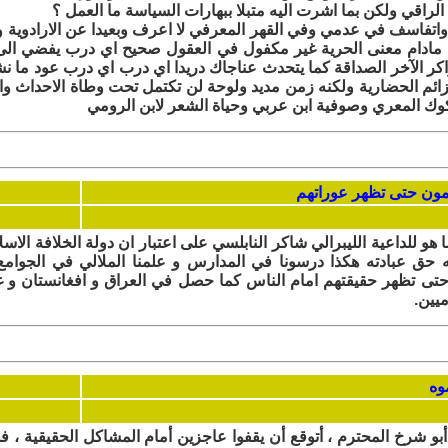
راقي ولكن بما اشرت اليه متبلا ببهارات السياسة ما العمل ؟
 واتفاسف في عدمي وفي القهر المعرفي لا اعرف وبعيدا عن الارادوية و
اد مادام معنى الحرية غير مكفول في العقول صحيح اي درب يفضي الى 
واكر الآخر الصداقة كما يتحدث عناجاك دريدا اي درب اي درب عود ما نش
ائم الحضارية ولكنه زمن مديد ولوحة لن تكتمل تحت وطاة الاحداث وا
وك المعري وصوفية ابن عربي وحياة الشعر لابن الرومي
 هو للداعية الليبرالي شاكر النابلسي على اعتبار ان دولة الخلافة الاس
له حق عبادته هكذا درسونا في المدارس و علمنا الملالي في الجوام
 حتى تظهر حقيقتهم امام الناس كما حصل في العراق و افغانستان و غي
يين.
 أبو شرخ المحترم ، أتوقع أن يقفوا عاجزين أمام المشاكل الحقيقية ، 