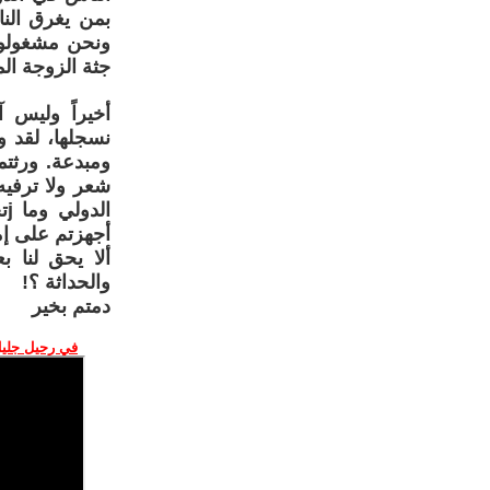
بمن يغرق النا
ونحن مشغولون
جثة الزوجة المي
أخيراً وليس آ
نسجلها، لقد و
ومبدعة. ورثتم
شعر ولا ترفيه
ا
أجهزتم على إمك
ألا يحق لنا ب
والحداثة ؟!
دمتم بخير
في رحيل جليل