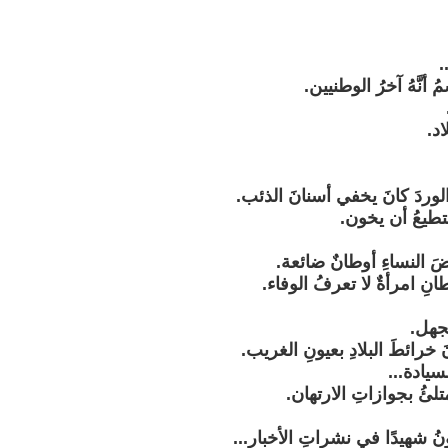
.
 أنَّهُ آخرُ الوطنيين.
اد.
لوردَ كانَ يخفي أسنانَ الذئب.
تطيعُ أن يخون.
َ النساءِ أوطانٌ ضائعة.
انِ امرأةٌ لا تعرفُ الوفاء.
لجهل.
خرائطَ البلادِ بعيونِ الغريب.
يادة...
متلئُ بجوازاتِ الارتهان.
 شهيدًا في نشراتِ الأخبار...