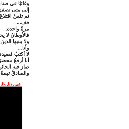
وغائبًا في صنا
إلى متى تصفقُ 
ثم تلعنُ اقتلاع
قف...
مرةً واحدة.
فالأوطانُ لا يح
ولا يبنيها الذي
وأنا...
لا أكتبُ قصيدة
أنا أرفعُ محضرً
صارَ فيهِ الخائنُ
والصادقُ تهمةً.
في رحيل جليل