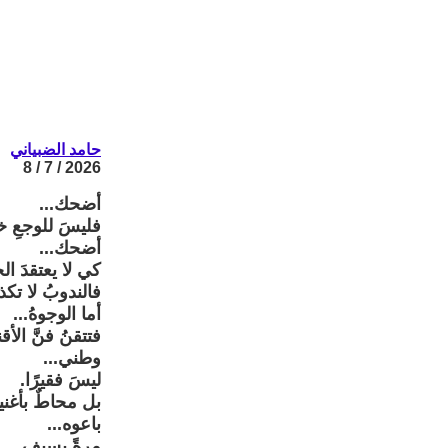
حامد الضبياني
2026 / 7 / 8
أضحك...
فليسَ للوجعِ خ
أضحك...
كي لا يعتقدَ الخ
فالندوبُ لا تك
أما الوجوهُ...
فتتقنُ فنَّ الأق
وطني...
ليسَ فقيرًا.
بل محاطٌ بأغنياء
باعوه...
مرةً بسيف.