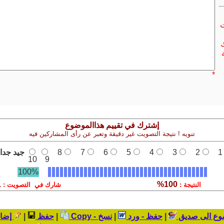
ت
ك
*
إشترك في تقييم هذاالموضوع
تنويه ! نتيجة التصويت غير دقيقة وتعبر عن رأى المشاركين فيه
1
2
3
4
5
6
7
8
جيد جدا
10
9
100%
1
100%
النتيجة :
شارك في التصويت :
ضوع الى صديق
|
حفظ - ورد
|
نسخ - Copy
|
حفظ
|
إضاف