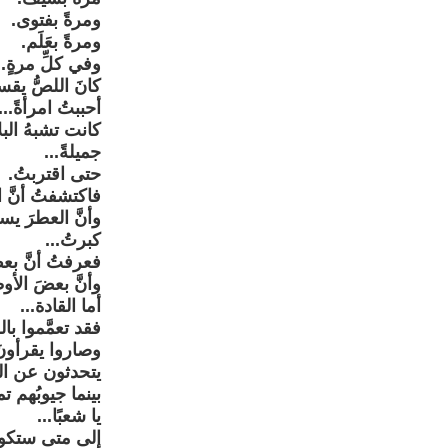
ومرةً بفتوى.
ومرةً بعَلَم.
وفي كلِّ مرةٍ..
كانَ اللصُّ يقسمُ
أحببتُ امرأةً...
كانت تشبهُ البل
جميلةً...
حتى اقتربتُ.
فاكتشفتُ أنَّ ا
وأنَّ العطرَ يس
كبرتُ...
فعرفتُ أنَّ بعض
وأنَّ بعضَ الأوط
أما القادة...
فقد تعمَّموا با
وصاروا يقرأونَ 
يتحدثون عن الس
بينما جيوبُهم ت
يا شعبًا...
إلى متى ستكونُ