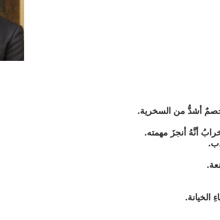
صمٌ أشدُّ من السخرية.
رابُ أنَّهُ أنجزَ مهمته.
ذب.
نعة.
ِ الخيانة.