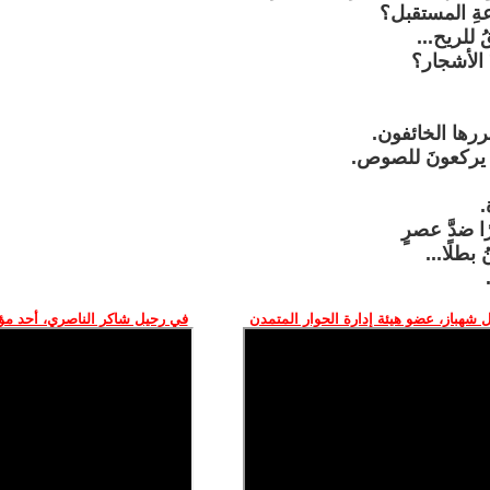
عةِ المستقبل؟
للريح...
َ الأشجار؟
ررها الخائفون.
نَ يركعونَ للصوص.
.
ا ضدَّ عصرٍ
 بطلًا...
 شهباز، عضو هيئة إدارة الحوار المتمدن
في رحيل شاكر الناصري، أحد م