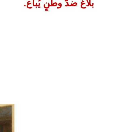
بلاغٌ ضدَّ وطنٍ يُباع.