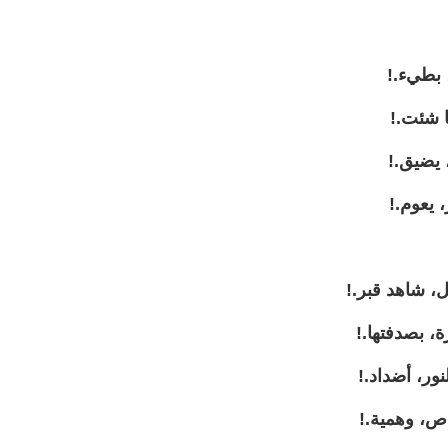
، بطيء.!
ما شئت.!
 يضيق.!
، يعوم.!
، شاهد قبر.!
، بصدفتها.!
ور، أضداد.!
باص، وهمية.!