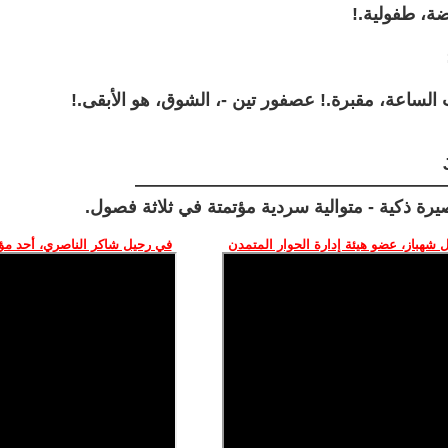
ضة، طفولية.!
 الساعة، مقبرة.! عصفور تين -، الشوق، هو الأبقى.!
—————————————————
 شهباز، عضو هيئة إدارة الحوار المتمدن
في رحيل شاكر الناصري، أحد م