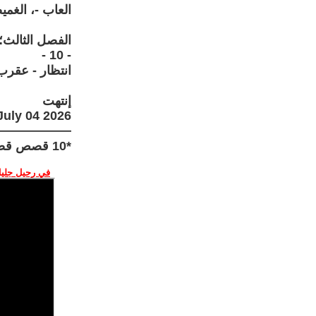
العاب -، الغمي
الفصل الثالث؛
- 10 -
انتظار - عقرب
إنتهت
July 04 2026
——————
*10 قصص قصيرة ذكية - متوالية سردية مؤتمتة في ثلاثة فصول.
في رحيل جليل