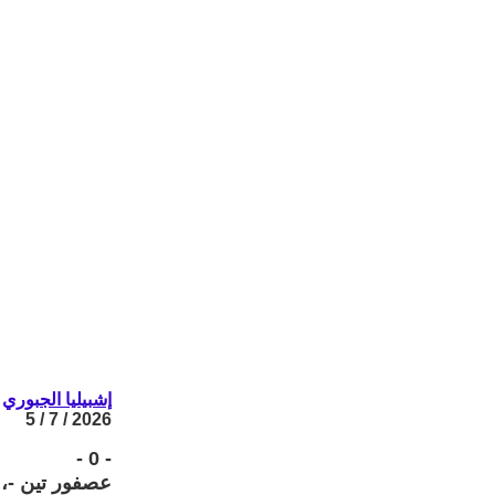
إشبيليا الجبوري
2026 / 7 / 5
- 0 -
عصفور تين -، 