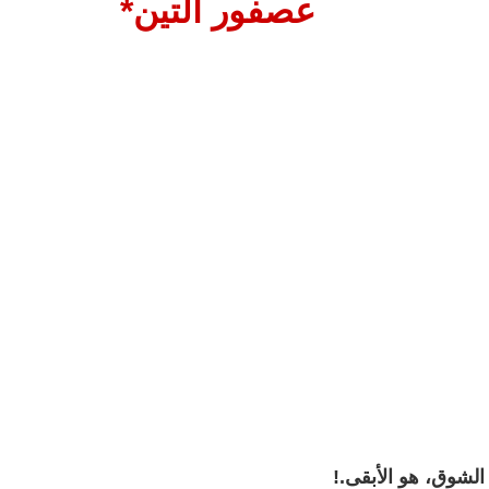
عصفور التين*
الشوق، هو الأبقى.!