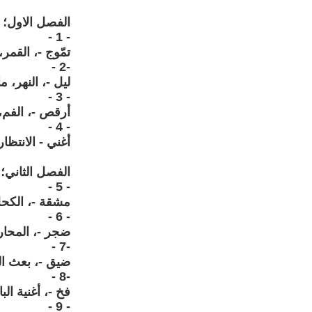
الفصل الاول؛
- 1 -
تمّوج -، القمر
-2 -
ليل -، النهر، 
- 3 -
أرقص -، الفم،
- 4 -
أغني - الانتظار
الفصل الثاني؛
- 5 -
مشقة -، الكحل
- 6 -
ضجر -، المحارة
-7 -
ضيق -، بعث الن
-8 -
فخ -، أغنية ال
- 9 -