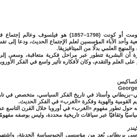
1) أوغست كومت أو كونت (1798–1857) هو فيلسوف و
ة وأحد الآباء المؤسسين لعلم الإجتماع الحديث، ودعا إلى تفسي
المنهج العلمي بدلًا من الميتافيزيقا.
 أن البشرية تتطور عبر مراحل فكرية متعاقبة، وسعى إلى 
لى العلم والتقدم، وكان لأفكاره تأثير واسع في الفكر الأوروب
George
ي–بريطاني وأستاذ في تاريخ الفكر السياسي، متخصص في تاريخ 
يم القومية والهوية وفكرة «الغرب» في الفكر الحديث.
ه حول تطور مفهوم «الغرب» في أوروبا خلال القرن التاسع عش
اسيًا وثقافيًا عبر سياقات تاريخية محددة، وليس بوصفه مفهومًا ث
ي بريطاني يُعد من مؤسسي الجيوسياسة الحديثة، واشتهر