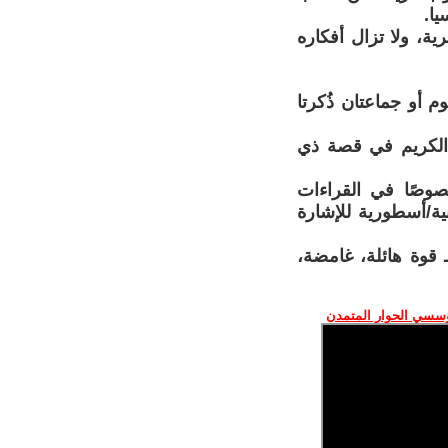
رية، ولا تزال أفكاره
م أو جماعتان ذُكرتا
ن الكريم في قصة ذي
صوصًا في القراءات
نية/أسطورية للإشارة
قوة هائلة، غامضة،
ؤسسي الحوار المتمدن