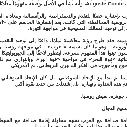
لروسيا.
رب بإعتباره حصنًا للتقدم والديمقراطية والرأسمالية ومعاداة 
الروسية المحافظة، التي كانت، بعد إنتصارها الحاسم على «ال
إلى توحيد الممالك المسيحية في مواجهة الثورة.
ت فقد طرح رؤية معاكسة تمامًا، داعيًا إلى توحيد التقدم
لأوروبية – وهو ما كان يسميه «الغرب» – في مواجهة روسيا.
ون تبنوا هذا المفهوم بسرعة، ليتطور لاحقًا إلى الجيوبوليتيكا 
ثنائية «قوة البحر» في مواجهة «قوة البر»، وبالتوازي مع 
ج ومأجوج» في الفكر التدبيري البريطاني، ثم الأمريكي.
يا لم تبدأ مع الإتحاد السوفياتي، بل كان الإتحاد السوفيات
تهِ هذه العداوة بإنهياره، بل إشتعلت من جديد بقوة أكبر.
 جوهره، نقيض روسيا.
سيح الدجال.
امة صداقة مع الغرب تشبه محاولة إقامة صداقة مع الشيط
لم» و«إله هذا الدهر»؟ إن الحديث هنا عنهما.