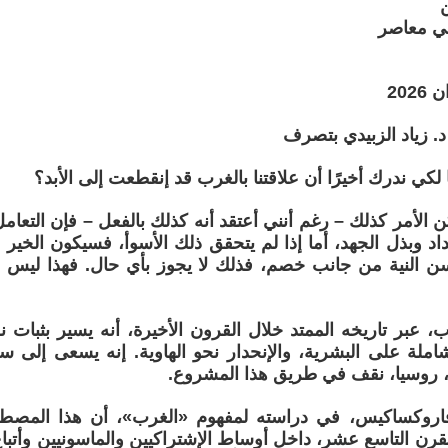
 معاصر
د. زياد الزبيدي بتصرف
 لكي ندرك أخيرًا أن علاقتنا بالغرب قد إنقطعت إلى الأبد؟
 الأمر كذلك – رغم أنني أعتقد أنه كذلك بالفعل – فإن التعامل
د وبذل الجهد، أما إذا لم يتحقق ذلك الأسوأ، فسيكون الخير مكس
ن النية من جانب خصم، فذلك لا يجوز بأي حال. فهذا ليس
ب، عبر تاريخه الممتد خلال القرون الأخيرة، أنه يسير بثبات 
ملة على البشرية، والإنحدار نحو الهاوية. إنه يسعى إلى 
 روسيا، نقف في طريق هذا المشروع.
فاروكساكيس، في دراسته لمفهوم «الغرب»، أن هذا المصطلح
لقرن التاسع عشر، داخل أوساط الإشتراكيين والماسونيين وأتب