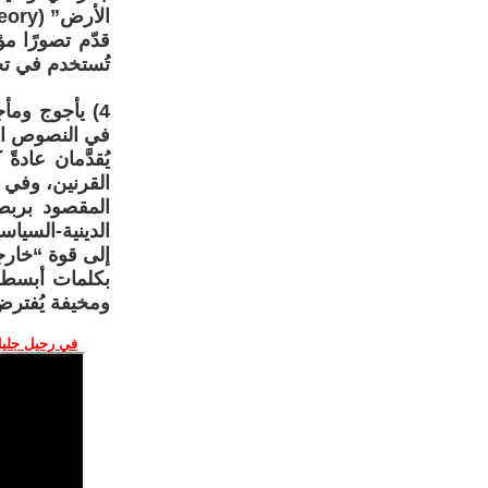
الأرض” (Heartland Theory) التي تربط القوة العالمية بالسيطرة على أوراسيا.
قدّم تصورًا مؤ
تُستخدم في تح
4) يأجوج ومأ
في النصوص ال
يُقدَّمان عاد
القرنين، وفي ا
المقصود بربط
الدينية-السيا
إلى قوة “خارج
بكلمات أبسط:
ومخيفة يُفترض
في رحيل جليل