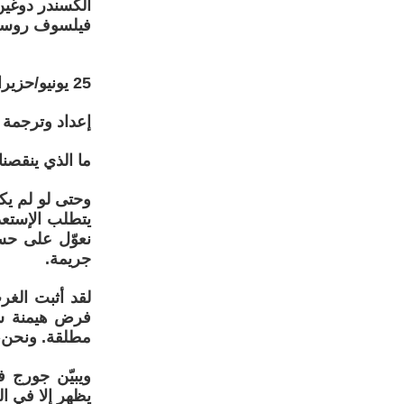
ألكسندر دوغين
فيلسوف روسي
25 يونيو/حزيران 2026
إعداد وترجمة 
ما الذي ينقصنا
وحتى لو لم يكن
يتطلب الإستعدا
نعوّل على حس
جريمة.
لقد أثبت الغر
فرض هيمنة شا
مطلقة. ونحن،
ويبيّن جورج 
يظهر إلا في ا