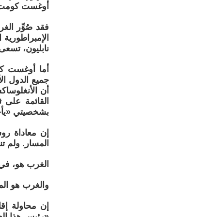
أوغست كومت Auguste Comte، وأنه نشأ في الأصل بوصفه مفهومًا معاديًا 
فقد صُوِّر الغ
الإمبراطورية 
نابليون، تسعى 
أما أوغست كوم
جميع الدول ا
أن الأنغلوساكس
القائمة على 
بشخصيتي «يأجو
إن معاداة روس
المسار. ولم تن
الغرب هو، في
والغرب هو الم
إن محاولة إق
«رئيس هذا العا