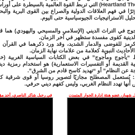
ثرًا في فهم العلاقات الدولية والصراع بين القوى البرية والبح
ليل الاستراتيجيات الجيوسياسية حتى اليوم.
جوج في التراث الديني (الإسلامي والمسيحي واليهودي) هما قو
دينية كقوى مفسدة ستظهر في آخر الزمان.
ةً كرمز للفوضى والدمار الشديد، وقد ورد ذكرهما في القرآ
لأحاديث النبوية كعلامة من علامات نهاية الزمان.
 “يأجوج ومأجوج” في بعض الكتابات السياسية الغربية (خ
سية القديمة أو التفسيرات الاستعمارية) هو استخدام رمزية دي
ة عن النظام” أو “تهديد كاسح قادم من الشرق”.
 يُستعمل المصطلح مجازيًا لتصوير روسيا أو قوى شرقية كـ 
 أنها تهدد النظام الغربي، وليس كفهم ديني حرفي.
 شهباز، عضو هيئة إدارة الحوار المتمدن
في رحيل شاكر الناصري، أحد م