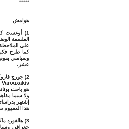
*****
هوامش
الفلسفة الوضعي
على الملاحظة و
كما طرح فكرة
وسياسي يقوم ع
عشر.
2) جورج فاروكساكيس
 Varouxakis
هو باحث يونان
ولا سيما مفاه
إشتهر بدراسات
هذا المفهوم سي
3) هالفورد ماكيندر
جغرافي وسياس