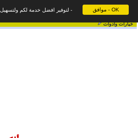
موافق - OK
لتوفير افضل خدمة لكم ولتسهيل ع
خيارات وادوات