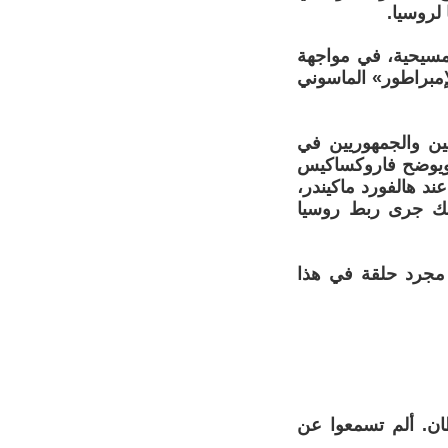
المسيحية، في مواجهة
إمبراطور» الماسوني
يين والجمهوريين في
 ويوضح فاروكساكيس
عند هالفورد ماكيندر،
ذلك جرى ربط روسيا
ي مجرد حلقة في هذا
ان. ألم تسمعوا عن