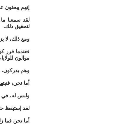
إنهم يبحثون عن
لقد سمعنا ما 
لتحقيق ذلك.
ومع ذلك، لا ي
فعندما قرر كو
موالون للولايا
وهم يدركون، ب
أما نحن، فنبته
وليس له، في ن
لقد إستيقظ حتى
أما نحن فما زلن