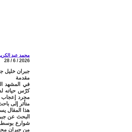
محمد عبد الكري
2026 / 6 / 28
جبران خليل ج
مقدمة
كرّس حياته ل
مجرد إعجاب أ
متأثر إلى باح
هذا المقال يس
البحث عن جبران
شوارع بوسطن و
من جبران محور