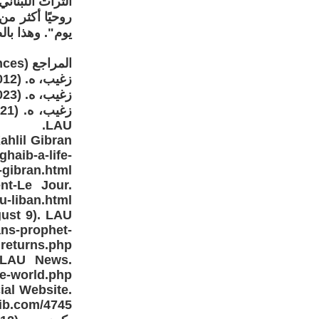
التراث اللبنان
روحيًا أكثر من
يوم". وهذا با
المراجع (References)
زغيب، ه. (2012). جبران خليل جبران – شواهد الناس والأمكنة. دار درغام.
زغيب، ه. (2023). ترجمة النبي لجبران خليل جبران.
LAU.
ahlil Gibran
aib-a-life-
-gibran.html
nt-Le Jour.
u-liban.html
gust 9). LAU
ans-prophet-
returns.php
. LAU News.
he-world.php
ial Website.
ib.com/4745/