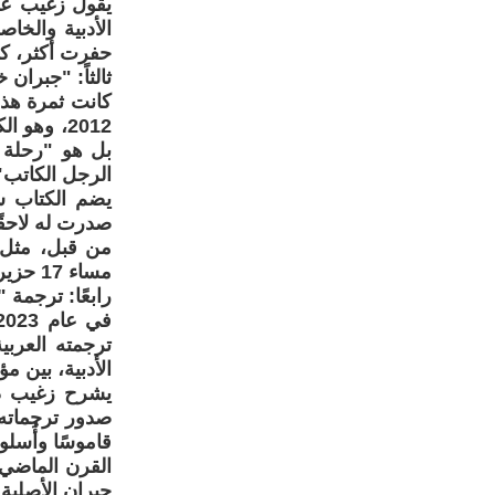
يقول زغيب عن 
الأدبية والخا
حفرت أكثر، كل
ثالثاً: "جبران
كانت ثمرة هذه
2012، وه
بل هو "رحلة 
الرجل الكاتب"
يضم الكتاب ش
صدرت له لاحقً
من قبل، مثل ب
مساء 17 حزيران 1895.
رابعًا: ترجمة 
ترجمته العربي
الأدبية، بين م
يشرح زغيب دو
صدور ترجماته 
قاموسًا وأُسلو
القرن الماضي. 
جبران الأصلية"