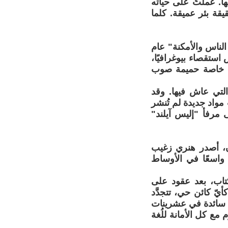
ا. عملتُ على حياته
يقة بئر عميقة. كلما
لناس والأمكنة" عام
استقصاء بيوغرافيًا،
ة خاصة حميمة صوب
لتي عاش فيها. وقد
مواد جديدة لم تُنشر
 مرفأ "إليس آيلند"
بران، أصدر هنري زغيب
 واسعًا في الأوساط
تاب، بعد عقود على
يّ كائن حي، تتجدَّد
انت سائدة في عشرينات
مع كل الأمانة للُغة