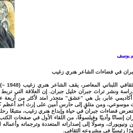
م يوسف
بران في فضاءات الشاعر هنري زغيب
في المشهد ا
دراسة ونشر تراث جبران خليل جبران. إن العلاقة التي تربط
كاديمي عابر، بل هي "عشق" متجذر امتد لأكثر من أربعة عق
ث موسوعي، ومن متلقٍ إلى حارس أمين على إرث أحد أعظم كتاب
تعرض فضاءات جبران في حياة وإبداع هنري زغيب، متتبعًا رحلة 
 إنسانًا وأديبًا وفيلسوفًا، من اللقاء الأول في صفحات الكتب،
نيويورك، وصولًا إلى إصداراته المتعددة وترجماته وأعماله ال
ًا رئيسيًا في مشروعه الثقافي.