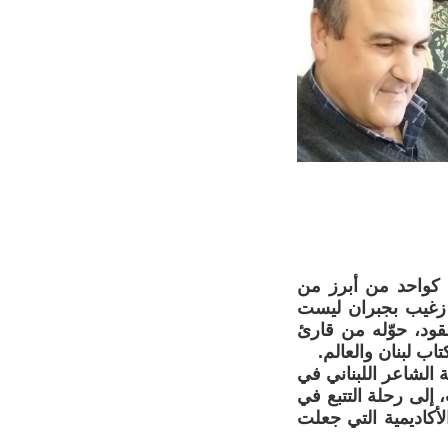
لثقافي اللبناني المعاصر، يقف الشاعر هنري زغيب (1948 –) كواحد من أبرز من
 زغيب بجبران ليست
ود، حوّله من قارئ
 لبنان والعالم.
الشاعر اللبناني في
 إلى رحلة التتبع في
أكاديمية التي جعلت