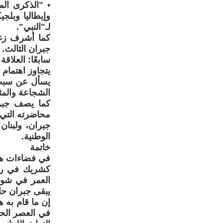
وإيطاليا وبلج
لـ"النبي".
كما أشرف زغي
جبران الثالث.
سابعًا: العلاق
يتجاوز اهتمام
يسأل عن سبب ح
الشجاعة والمث
كما يصف جبرا
محاضرته التي أ
الوطنية.
خاتمة
في فضاءات هنر
كشريك في رحل
العمر في شوار
يبقى جبران ح
إن ما قام به 
في العصر الحد