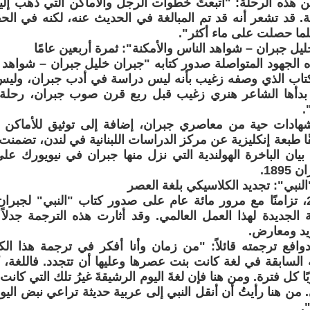
هذه الرحلة: "أتبعتُ خطوات الرجل والأماكن التي ذهب إليه
صة. قد تشعر أنه قد تم المبالغة في الحديث عنه، لكنه في الحق
ما حصلت على ماء أكثر".
 خليل جبران – شواهد الناس والأمكنة": ثمرة أربعين عامًا
 الجهود المتواصلة صدور كتابه "جبران خليل جبران – شواهد ا
و الكتاب الذي وصفه زغيب بأنه ليس دراسة في أدب جبران، وليس 
بدأها الشاعر هنري زغيب قبل ربع قرن صوب جبران، رحل
.
هادات حية من معاصري جبران، إضافة إلى توثيق للأماكن ا
ا طبعة إنكليزية عن مركز الدراسات اللبنانية في لندن، تضمنت 
يان الباخرة الهولندية التي نزل منها جبران في نيويورك على
"النبي": تجديد الكلاسيكي بلغة العصر
في عام 2023، تزامنًا مع مرور مائة عام على صدور كتاب "النبي" لج
ة الجديدة لهذا العمل العالمي. وقد أثارت هذه الترجمة جدلاً
ؤيد ومعارض.
افع ترجمته قائلاً: "من زمان وأنا أفكر في ترجمة هذا الك
السابقة في لغة كانت بنت عصرها وعليها أن تتجدد. فاللغة، كأ
بًا كل فترة. ومن هنا فإن لغةَ اليوم الرشيقةَ غيرُ تلك التي ك
من هنا رأيتُ أن أنقل النبي إلى عربية حديثة تراعي نبض اليوم 
.