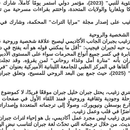
• "الذكرى المئوية للنبي" (2023)، مؤتمر دولي استمر يومًا كامل
يكا وبلغاريا والولايات المتحدة، واختتم بقراءات مسرحية من 
ب على إصدار مجلة "مرايا التراث" المحكمة، وشارك في 
ة الشخصية والروحية
 زغيب بجبران الجانب الأكاديمي ليصبح علاقة شخصية وروحية عم
به لجبران فيجيب: "أقل ما يمكنني قوله هو أنه يفتح في داخ
ابرة في كسر جميع أنواع المحرمات سواء على المستوى الأدبي 
ن بأنه "منارة أمل وغذاء روحاني" لمن يقرؤه. وقد تجلت
لقاها في المركز الطبي للجامعة اللبنانية الأميركية بعنوان "ف
جبران، ولبنان" (2025)، حيث جمع بين البعد الروحي للمسيح، وتعلق ج
ي زغيب، يحتل جبران خليل جبران موقعًا فريدًا، لا كموضو
ة وجودية وثقافية وروحية. فمنذ اللقاء الأول في صفحات ال
ع بوسطن ونيويورك، وصولًا إلى ترجماته المتعددة وإصداراته 
اضرًا في قلب وعمل زغيب.
هنري زغيب ليس مجرد عمل أكاديمي، بل هو إحياء لتراث جبران، 
يث. من خلال ترجماته التي تحدّث لغة جبران لتناسب نبض ال