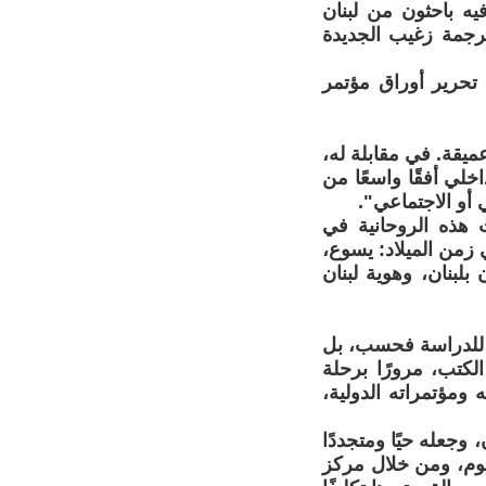
اً، شارك فيه باحثون من لبنان
ترجمة زغيب الجديدة
تحرير أوراق مؤتمر
يقة. في مقابلة له،
لي أفقًا واسعًا من
أو الاجتماعي".
 هذه الروحانية في
ي زمن الميلاد: يسوع،
بران بلبنان، وهوية لبنان
ع للدراسة فحسب، بل
كتب، مرورًا برحلة
ومؤتمراته الدولية،
وجعله حيًا ومتجددًا
يوم، ومن خلال مركز