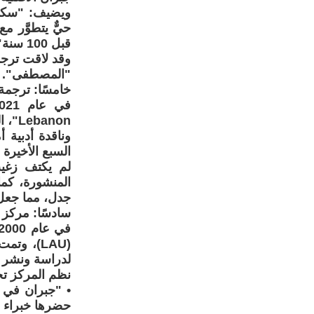
ويضيف: "سكبت
حيٌّ يتطوَّر م
قبل 100 سنة".
وقد لاقت ترجم
"المصطفى".
خامسًا: ترجمة 
وناقدة أدبية 
السبع الأخيرة 
لم يكتف زغيب
المنشورة، كما 
جدل، مما جعل 
سادسًا: مركز ا
لدراسة ونشر 
نظم المركز تح
حضرها خبراء م