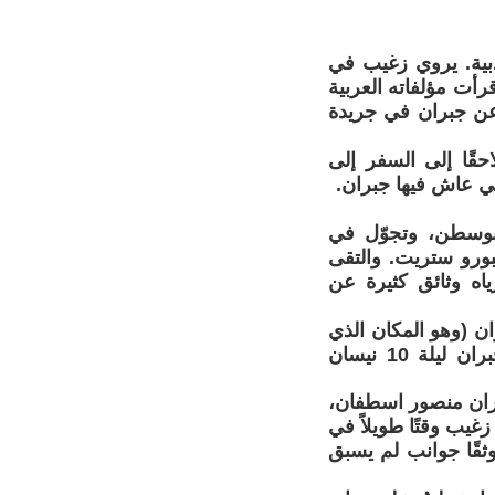
دبية. يروي زغيب في
رأت مؤلفاته العربية
 عن جبران في جريدة
حقًا إلى السفر إلى
بوسطن، وتجوّل في
يقع فيه شقة جبران، وزار مدرسة هاسكل في 314 مارلبورو ستريت. والتقى
ياه وثائق كثيرة عن
شارع West 10th حيث سكن جبران (وهو المكان الذي
لم يعد موجودًا اليوم)، إضافة إلى مستشفى سانت فنسنت حيث توفي جبران ليلة 10 نيسان
طران منصور اسطفان،
غيب وقتًا طويلاً في
قًا جوانب لم يسبق