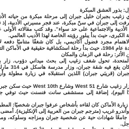
لأول: بذور العشق المبكرة
ي زغيب بجبران خليل جبران إلى مرحلة مبكرة من حياته الأ
عرفت إلى جبران في سنّ مبكرة، عند فجر مسيرتي الأدبية، إذ ق
 الأدبية والاجتماعية على حد سواء". وقد كتب مقالاته الأولى
نية الكبرى، حيث بدأ يبلور رؤيته الخاصة لهذا الأديب العالمي.
اهتمام مجرد فضول أكاديمي، بل كان شغفًا متناميًا دفعه لا
 الأماكن التي عاش فيها جبران.
عن الأثر: رحلة في الزمان والمكان
 المتحدة، تحول شغف زغيب إلى بحث ميداني دؤوب. زار 
الشارع الذي كان 
ران (قريبَي جبران) اللذين استقبلاه في زيارة مطولة وأر
في نيويورك، زار زغيب شارع West 51 و
زيارة الأماكن كان لقاءه بأشخاص عرفوا جبران شخصيًا: الم
أندرو غريب (مترجم جبران من العربية إلى الإنكليزية). أمضى ز
، جامعًا شهادات حية عن شخصية جبران ومزاجه وسلوكه، وموث
جل.