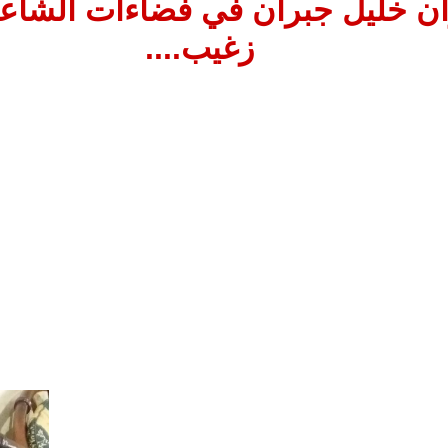
ن خليل جبران في فضاءات الشاع
زغيب....