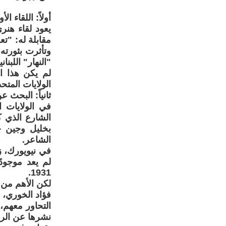
أولاً: اللقاء ا
يعود لقاء هنر
مقابلة له: "ت
وتأثرت بثورته
"النهار" اللبنا
لم يكن هذا ال
الولايات المتحدة عام 1984، حيث بدأ رحلة استكشافية حقيقية في
ثانياً: البحث 
في الولايات
بخليل وجين جب
الشاعر.
1931.
لكن الأهم من 
فؤاد الخوري، و
التحاور معهم
نشرها عن الر