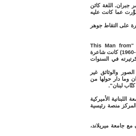
جبران. اللغة كائن
طوَّرت عما كانت عليه
رة على التقاط جوهر
في عام 2021، أصدر زغيب ترجمته العربية لكتاب باربرا يونغ الشهير "This Man from
Lebanon"، الذي صدر بالأصل عن دار Knopf عام 1945. باربرا يونغ (1878-1960) كانت شاعرة
كرتيرته في السنوات
لصور والوثائق غير
ان وما دار حولها من
ّاب لبنان".
معة اللبنانية الأميركية
ذ ذلك الحين، أصبح المركز منصة رئيسية
عشرين: رسالة إلى العالم" (2018)، بالتعاون مع جامعة ميريلاند،