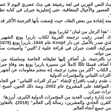
ُ النص العربي في لغة رشيقة هي بنتُ عصريَ اليوم لا عصر 
ع العصور والأَجيال المتعاقبة، حتى إِنجليزية جبران في كتابه ت
ته إشادة من بعض النقاد، حيث وُصفت بأنها الترجمة الأكثر قد
"هذا الرجل من لبنان" لباربرا يونغ
أميركية، التقت جبران في قراءة علنية لـ"النبي" وأصبحت س
من حياته.
 بالترجمة، بل أضاف إليها تعليقاته الخاصة وسلسلة من ا
أضاف قسمًا ثالثًا كاملاً عن مسيرة باربرا يونغ بعد وفاة جبر
الكتاب "أكثر من مجرد ترجمة، إنه منجم معلومات عن أشهر كت
لتراث اللبناني والمؤتمرات الدولية
في عام 2000، تقدم زغيب باقتراح لإنشاء "مركز التراث اللبناني" في الجا
(LAU)، وتمت الموافقة على المشروع عام 2002. ومن
تراث جبران.
ت إدارة زغيب العديد من المؤتمرات الدولية الكبرى، أبرزها:
• "جبران في القرن الحادي وال
ن جميع أنحاء العالم.