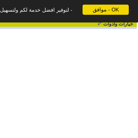
موافق - OK
لتوفير افضل خدمة لكم ولتسهيل ع
خيارات وادوات