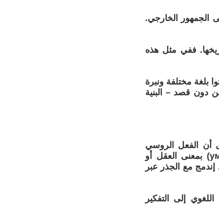
لى الجمهور الخارجي.
يخها. ففي مثل هذه
ا بلغة مختلفة ونبرة
ن دون قصد – البنية
ى أن الفعل الروسي
«دومات» (думать)، أي «يفكر» أو «يتأمل»، يتكون من الجذر «أوم» (ум) بمعنى العقل أو
ندمج مع الجذر عبر
للغوي إلى التفكير