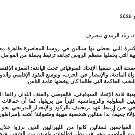
د. زياد الزبيدي بتصرف
كبيرة التي يحظى بها ستالين في روسيا المعاصرة ظاهرة معقد
ابية التي يحملها معظم الروس تجاهه ترتبط بجملة من العوامل:
اضحة التي حققها الإتحاد السوفياتي تحت قيادته: القفزة الإقتص
اة المادية، والإنتصار في الحرب، وتوسع النفوذ الإقليمي والد
لنخب الحاكمة التي طالما كان يبغضها عامة الناس.
بقية قادة الإتحاد السوفياتي. فالفوضى والعنف اللذان رافقا ال
نين البطولية والرومانسية كثيراً من بريقها، كما أن حماق
 حين إرتبط عهد بريجنيف بالركود والإنحدار التدريجي نحو 
لاء جميعاً، بدا ستالين شخصية مهيبة ومتفوقة؛ أشبه بإمبراطو
المهاجمين لستالين كانوا من الليبراليين الذين برزوا خلال 
قرن الماضي، وهم في نظر قطاعات واسعة من الشعب شخصي