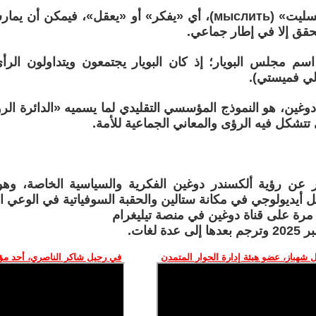
أما الفعل «ميسليت» (мыслить)، أي «يفكر» أو «يعقل»، فيمكن 
حقق إلا في إطار جماعي.
سم مجلس البويار؛ إذ كان البويار يجتمعون ويتداولون الرأ
الي فميستي).
غين، هو النموذج المؤسسي التقليدي لما يسميه «الدائرة الرو
تتشكل فيه الرؤى والمعاني الجماعية للأمة.
 عن رؤية ألكسندر دوغين الفكرية والسياسية الخاصة، وهو 
أمل أيديولوجي في مكانة ستالين والحقبة السوفياتية في الوعي 
مرة على قناة دوغين في منصة تيليغرام
 شهباز، عضو هيئة إدارة الحوار المتمدن
في رحيل شاكر الناصري، أحد م