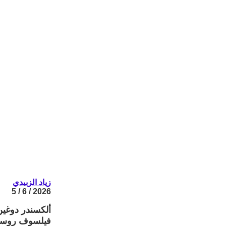
زياد الزبيدي
2026 / 6 / 5
ألكسندر دوغين
فيلسوف روسي