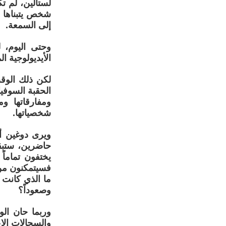
لستالين، لم ت
شخص يتبناها ب
إلى السمعة.
وحتى اليوم، 
الأيديولوجية ا
لكن ذلك الوقت
الحقبة السوفيا
ومفارقاتها و
شخصياتها.
ويرى دوغين أن
حاضرين، ستبق
يختفون تماما
فسيتمكنون من
ما الذي كانت 
وصعوداً؟
وربما حان الو
والسجالات الإ