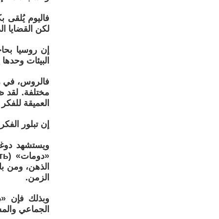
فاليوم يُلقى 
لكن القضايا ال
إن روسيا بحا
البيئات وحدها 
فالروس، في رأي
مختلفة. لقد ظ
العميقة للفكر 
إن تبلور الفك
ويستشهد دوغي
الذهن، ومن ب
الزمن.
وبذلك فإن «د
الجماعي والم