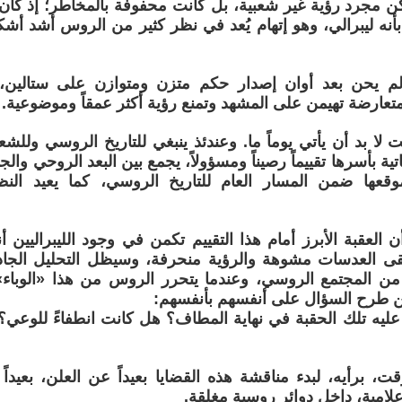
كن مجرد رؤية غير شعبية، بل كانت محفوفة بالمخاطر؛ إذ كان
أنه ليبرالي، وهو إتهام يُعد في نظر كثير من الروس أشد أشكا
لم يحن بعد أوان إصدار حكم متزن ومتوازن على ستالين، 
لمتعارضة تهيمن على المشهد وتمنع رؤية أكثر عمقاً وموضوعية.
 لا بد أن يأتي يوماً ما. وعندئذ ينبغي للتاريخ الروسي وللش
تية بأسرها تقييماً رصيناً ومسؤولاً، يجمع بين البعد الروحي وا
موقعها ضمن المسار العام للتاريخ الروسي، كما يعيد النظ
 العقبة الأبرز أمام هذا التقييم تكمن في وجود الليبراليين 
ى العدسات مشوهة والرؤية منحرفة، وسيظل التحليل الجاد مس
ً من المجتمع الروسي، وعندما يتحرر الروس من هذا «الوباء
 طرح السؤال على أنفسهم بأنفسهم:
عليه تلك الحقبة في نهاية المطاف؟ هل كانت انطفاءً للوعي؟ أ
قت، برأيه، لبدء مناقشة هذه القضايا بعيداً عن العلن، بعيدا
علامية، داخل دوائر روسية مغلقة.