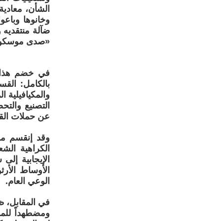
الشأن، معادية 
وخانوها وباع
ضآلة منتقديه 
«صدى موسكو» ا
في خضم هذا ك
بالكامل: القس
والمكيافيلية 
التصنيع والت
عن حملات القمع
وقد إنقسم مو
الكراهية الشع
الإيجابية إل
الأوساط الأر
الوعي العام.
في المقابل، ظ
ومضطهداً للمس