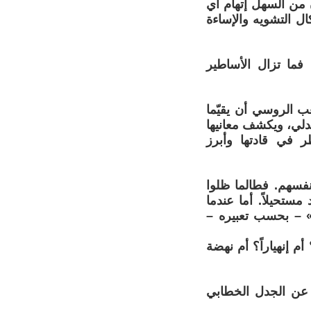
 من السهل إتهام أي
ل التشويه والإساءة
فما تزال الأساطير
عب الروسي أن يقيّما
لجدلي، ويكشف معانيها
ر في قادتها وأبرز
أنفسهم. فطالما ظلوا
تحيلاً. أما عندما
» – بحسب تعبيره –
م إنهياراً؟ أم نهضة
ً عن الجدل الخطابي