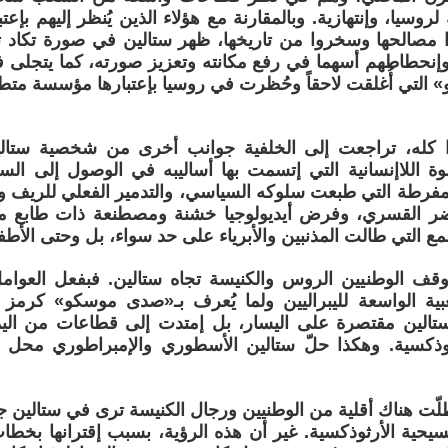
لروسيا، وإنتهازية. وبالمقارنة مع هؤلاء الذين يُنظر إليهم بإعتب
وا مصالحها وسخروا من تاريخها، ظهر ستالين في صورة تكاد 
وإنحطاطهم أسهما في رفع مكانته وتعزيز صورته، كما يتجلى 
لتي أُغلقت لاحقاً وحُظرت في روسيا بإعتبارها مؤسسة متطر
له، تراجعت إلى الخلفية جوانب أخرى من شخصية ستالين
وة اللاإنسانية التي إتسمت بها أساليبه في الوصول إلى الس
المفرطة التي طبعت سلوكه السياسي، والتدمير الفعلي للريف وا
حضر القسري، وفرض أيديولوجيا خشنة ومصطنعة ذات طابع معاد
 التي طالت المذنبين والأبرياء على حد سواء، بل وحتى الأطفا
قف الوطنيين الروس والكنيسة تجاه ستالين. فبفعل العوامل 
بية الواسعة لليبراليين ولما يُعرف بـ«صدى موسكو» كرمز 
ى ستالين مقتصرة على اليسار، بل إمتدت إلى قطاعات من ال
ثوذكسية. وهكذا حلّ ستالين الأسطوري والإمبراطوري محل 
لّت هناك أقلية من الوطنيين ورجال الكنيسة ترى في ستالين ج
يحية الأرثوذكسية. غير أن هذه الرؤية، بسبب إقترانها بخطاب 