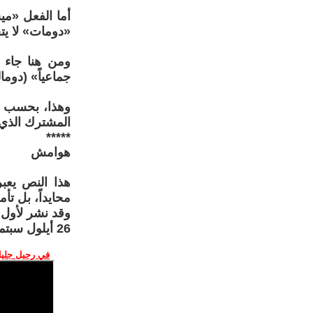
«دومات» لا يت
ومن هنا جاء ا
جماعياً» (دوم
وهذا، بحسب دو
المشترك الذي 
*****
هوامش
هذا النص يعبر
محايداً، بل ت
وقد نشر لأول 
26 أيلول سبتمبر 2025 وترجم بعدها إلى عدة لغات.
في رحيل جليل