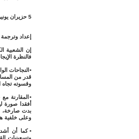
5 حزيران يونيو 2026
إعداد وترجمة 
إن الشعبية ال
فالنظرة الإيج
▪️النجاحات الو
قدر من المساو
وقسوته تجاه ا
▪️المقارنة مع 
أفقدا صورة لي
بدت صارخة، في
وعلى خلفية هؤ
▪️كما أن أشد 
وتسعينيات ال