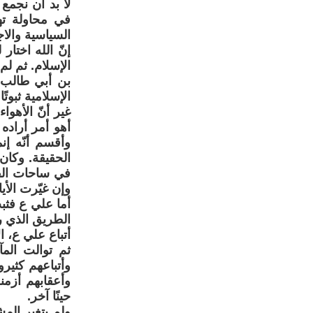
لا بد أن نجمع
في محاولة ته
السياسية والا
إنّ الله اختار
الإسلام. ثم لم
بن أبي طالب 
الإسلامية ثبوتًا 
غير أنّ الأهو
أهو أمر أراده
وأقسم أنّه إنم
الحقيقة. وكا
في ساحات القت
وإن غيّرت الأي
أما علي ع فثبت
الطريق الذي ر
أتباع علي ع، ا
ثم توالت الم
وأتباعهم كثي
وأعقابهم أزمن
حينًا آخر.
ولم يتغير الم