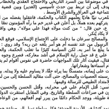
 في موضوعنا بين السرد التاريخي والاحتجاج العقدي والخطاب
دف إلى أن تربط بين حدث تأسيسي (الغدير) وبين قضية م
جتماعية في العراق والشرق الأوسط .
 للعرب نبيًا هاديًا يعلّمهم الكتاب والحكمة، فانتقلوا بفضله من 
 يتركهم بعده هملاً، بل أعلن في غدير خم ما رآه المؤمنون نصًا
ع، حين قال: " من كنت مولاه فهذا علي مولاه". وهي واقع
لا يكاد يُنكر.
اء والمصالح سرعان ما دخلت على الاجتماع الإسلامي، فوقع ال
 الرسول من عند نفسه أم هو أمر بلّغه عن ربه؟ وقد روي : أ
ا يبلّغ ما أُمر به. لكن السياسة كثيرًا ما تغلب الحكمة، والع
ن علي ع قد حمل راية الإسلام في أشد معاركه، فصرع وجوه
ال، فبقيت آثار تلك المواجهات حاضرة في نفوس أقوام لم ينسو
ام أسماءها وشعاراتها.
 على إيمانه، متمسكًا بما يراه حقًا، لا يساوم عليه ولا يبدله
سمته العصبيات والمصالح، حتى آلت مقاليد السلطة إلى من ل
لامتداد الطبيعي للرسالة وقيمها.
آسي: قُتل الإمام علي في محرابه، وقُتل الحسن والحسي
رون في صراعات السلطة والتاريخ. وفي المقابل استقرت الدو
ة طويلة، ووجد الحكام دائمًا من يبرر لهم أفعالهم، من الوعاظ
شهد كثيرًا في الأزمنة الحديثة؛ فكل سلطة تميل إلى صناعة خط