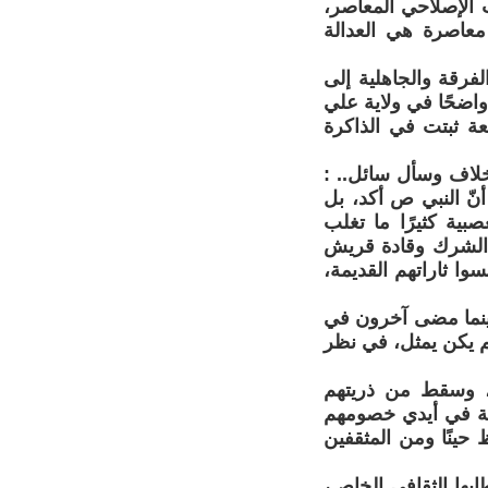
 الإصلاحي المعاصر،
عاصرة هي العدالة
الفرقة والجاهلية إلى
 واضحًا في ولاية علي
ة ثبتت في الذاكرة
خلاف وسأل سائل.. :
نّ النبي ص أكد، بل
صبية كثيرًا ما تغلب
 الشرك وقادة قريش
ا ثاراتهم القديمة،
. بينما مضى آخرون في
م يكن يمثل، في نظر
ن، وسقط من ذريتهم
لة في أيدي خصومهم
 حينًا ومن المثقفين
ابها الثقافي الخاص،