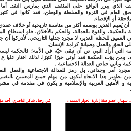
ف الذي يبرر الواقع على المثقف الذي يمارس النقد. أما 
لحق العام في الثروة والسلطة والوطن، فقد كانوا في كث
لاحقة أو الإقصاء.
أن يُفهم الغدير بوصفه أكثر من مناسبة تاريخية أو خلاف عقدي؛
 بالحكمة، والقوة بالعدالة، والحكم بالأخلاق. فلو استطاع ال
ي العميق للحظة الغدير، لا مجرد جدلها التاريخي، لأدركوا أن ج
ى الحق والعدل وصيانة كرامة الإنسان.
 التي أراد النبي ص أن تبقى حيّة في الأمة؛ فالحكمة ليس
ه. ومن يؤت الحكمة فقد أوتي خيرًا كثيرًا. لذلك اختار عليا ع 
مة وباني حياض العدالة الاجتماعية .
مجرد أمر وجداني، بل رمز للعدالة الاجتماعية والعقل النق
من تطوير هذا الاتجاه ليكون من مهام جميع المعنيين بالتغيي
قية و الأمتين العربية والإسلامية و يكون في مقدمة في مش
 شهباز، عضو هيئة إدارة الحوار المتمدن
في رحيل شاكر الناصري، أحد م