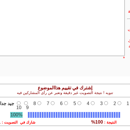
ت
ك
*
إشترك في تقييم هذاالموضوع
تنويه ! نتيجة التصويت غير دقيقة وتعبر عن رأى المشاركين فيه
1
2
3
4
5
6
7
8
جيد جدا
10
9
100%
1
100%
النتيجة :
شارك في التصويت :