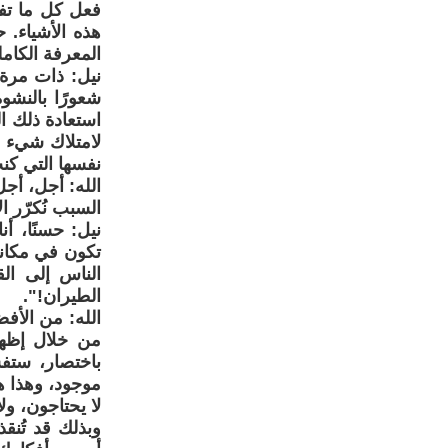
فعل كل ما تفع
هذه الأشياء. 
المعرفة الكامل
نيل: ذات مرة، 
شعورًا بالنشو
استعادة ذلك ا
لامتلاك شيء م
نفسها التي كنتَ
الله: أجل، أجل
السبب نُكرّر ال
نيل: حسنًا، أ
تكون في مكاني
الناس إلى ال
الطيران!".
الله: من الأف
من خلال إظها
باختصار، ستفش
موجود، وهذا هو
لا يحتاجون، و
وبذلك قد تُنق