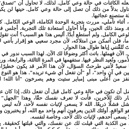
له الكائنات في حالة وعي كامل. لذلك، لا تحاول أن "تصدق
حاول بدلاً من ذلك أن تصل إلى حالة وعي كامل. حينها لن يكو
ة ستصنع عجائبها.
أثناء تأملي، مررت بتجربة الوحدة الكاملة، الوعي الكامل. كان
ة. ومنذ ذلك الحين، وأنا أحاول استعادة تلك التجربة. أجلس ف
لوعي الكامل. ولم أستطع أبدًا. أليس هذا هو السبب؟ أنت تقول
ا، فلن أتمكن من امتلاكه، لأن مجرد سعيي هو إقرار بأنني لا 
 تُلقّنني إياها طوال هذا الحوار.
. الآن فهمتَها. باتت أكثر وضوحًا لك الآن. لهذا السبب ندور في 
أمور، ونُعيد النظر فيها. ستفهمها في المرة الثالثة، والرابعة، ور
نا سعيدٌ لأنني طرحتُ السؤال، لأن هذا الأمر قد يكون خطيرًا
ن في آنٍ واحد"، أو "أن تفعل أي شيء تريده". هذا هو النوع م
قفز من أعلى مبنى إمباير ستيت وهم يصرخون "أنا الله! ان
ضل أن تكون في حالة وعي كامل قبل أن تفعل ذلك. إذا كان عليك
ر ذلك للآخرين، فأنت لا تعرف نفسك حقًا، وهذا "الجهل
ل فشلًا ذريعًا. الله لا يسعى لإثبات نفسه لأحد، لأنه ليس ب
 الواقع. أولئك الذين يعرفون أنهم واحد مع الله، أو يختبرون و
لا يسعى أحدهم، لإثبات ذلك لأحد، وخاصة لنفسه.
ذ من الكذبة التي قيلت لك عن نفسك، والتي قبلتها كحقيقة. يد