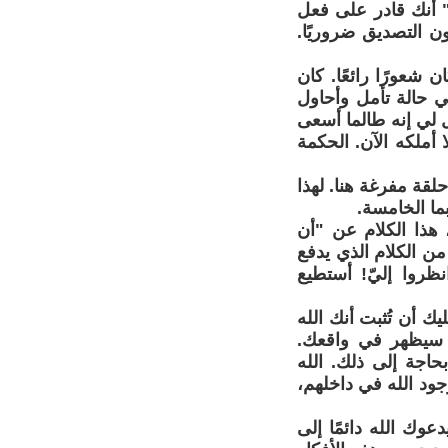
" أنك قادر على فعل
ن التصديق ضروريًا.
 شعورًا رائعًا. كان
ي حالة تأمل وأحاول
 لي إنه طالما أسعى
أملكه الآن. الحكمة
حلقة مفرغة هنا. لهذا
بما الخامسة.
، هذا الكلام عن "أن
ن الكلام الذي يدفع
ظروا إليّ! أستطيع
 أن تُثبت أنك الله
" سيظهر في واقعك.
حاجة إلى ذلك. الله
جود الله في داخلهم،
عوك الله دائمًا إلى