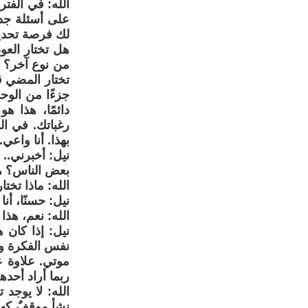
الله: في الفت
على أسئلة جدي
لك فرصة تحديد 
هل تختار العو
من نوع آخر؟ ه
تختار المضي ق
جزءًا من الوحد
دائمًا، هذا ه
رغباتك. في ال
بهذا. أنا واعي.
نيل: أخبرني..
بعض الناس؟ ه
الله: ماذا تخ
نيل: حسنًا، أن
الله: نعم، هذا 
نيل: إذا كان 
نفس الفكرة وا
موتي. علاوة ع
ربما أراد أحده
الله: لا يوجد
نشأ موقفٌ كهذ