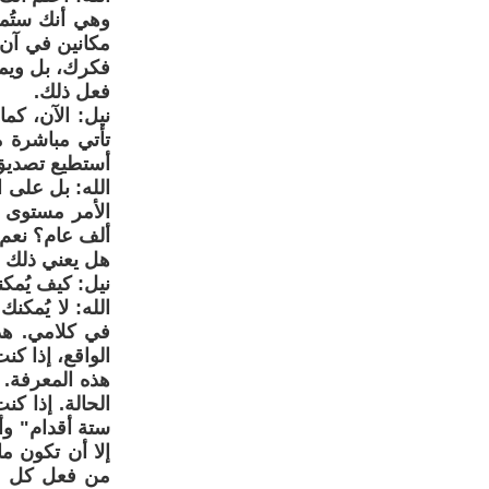
وهي أنك ستُمنح
مكانين في آن 
فكرك، بل ويم
فعل ذلك.
نيل: الآن، كم
تأتي مباشرة م
أستطيع تصديق ذ
الله: بل على 
الأمر مستوى ع
ألف عام؟ نعم.
هل يعني ذلك أ
نيل: كيف يُمكن
الله: لا يُمكن
في كلامي. هذا
الواقع، إذا ك
هذه المعرفة. 
الحالة. إذا ك
ستة أقدام" وأ
إلا أن تكون م
من فعل كل ما