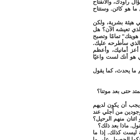
ال راودك، والانفتاح
ما هو كائن. وستتاح
ي هيئة بشرية، ولكن
لذي تعيشه الآن؟ هل
هويتك" تمامًا وتصبح
ل الذي سأطرحه عليك.
 أعز أمانيك، وأعظم
 هو أنك لست واعيًا
 ما يحدث، كما يقول
تمتد حتى بعد موتنا؟
 يجب أن يكون لديهم
وجودين من أجلي عند
 اثنان منهم الرحيل؟
قول. ماذا بعد ذلك؟
ة ليست كذلك. إذا ما
انكما الحصول على ما