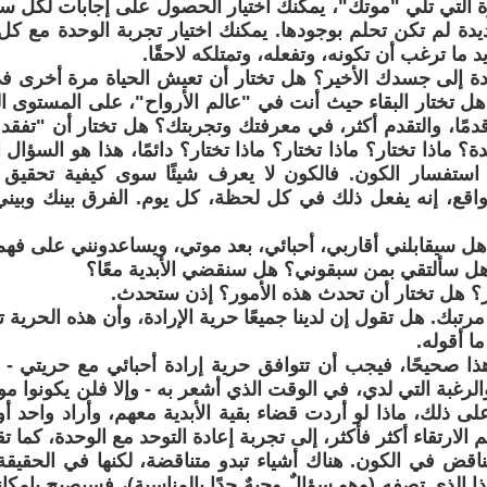
رة التي تلي "موتك"، يمكنك اختيار الحصول على إجابات لكل سؤ
دة لم تكن تحلم بوجودها. يمكنك اختيار تجربة الوحدة مع كل 
ما ترغب أن تكونه، وتفعله، وتمتلكه لاحقًا.
دة إلى جسدك الأخير؟ هل تختار أن تعيش الحياة مرة أخرى ف
ل تختار البقاء حيث أنت في "عالم الأرواح"، على المستوى ا
دمًا، والتقدم أكثر، في معرفتك وتجربتك؟ هل تختار أن "تفقد 
ة؟ ماذا تختار؟ ماذا تختار؟ ماذا تختار؟ دائمًا، هذا هو السؤا
و استفسار الكون. فالكون لا يعرف شيئًا سوى كيفية تحقيق
واقع، إنه يفعل ذلك في كل لحظة، كل يوم. الفرق بينك وبيني
 هل سيقابلني أقاربي، أحبائي، بعد موتي، ويساعدونني على فهم
ل سألتقي بمن سبقوني؟ هل سنقضي الأبدية معًا؟
تار؟ هل تختار أن تحدث هذه الأمور؟ إذن ستحدث.
ا مرتبك. هل تقول إن لدينا جميعًا حرية الإرادة، وأن هذه الحرية 
ما أقوله.
هذا صحيحًا، فيجب أن تتوافق حرية إرادة أحبائي مع حريتي -
لرغبة التي لدي، في الوقت الذي أشعر به - وإلا فلن يكونوا م
لى ذلك، ماذا لو أردت قضاء بقية الأبدية معهم، وأراد واحد أو
م الارتقاء أكثر فأكثر، إلى تجربة إعادة التوحد مع الوحدة، كما ت
 تناقض في الكون. هناك أشياء تبدو متناقضة، لكنها في الحقيق
ا الذي تصفه (وهو سؤالٌ وجيهٌ جدًا بالمناسبة)، فسيصبح بإمك