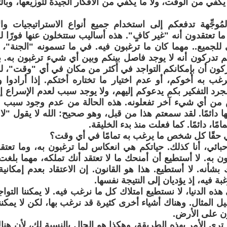
 يكفي من الوقت، ولا ما يكفي من الأفكار الجيدة لتوزيعها، وبالت
مُوجِّهة تدفعكم إلى استخدام جميع أنواع الاستراتيجيات 
 تعتقدون أنه "غير كافٍ". هذه أساليب ستتخلون عنها فورًا ل
للجميع.. مهما كان ما ترغبون فيه. في ما تسمونه "الجنة"،
م تدركون أنه لا يوجد فاصل بينكم وبين أي شيء ترغبون به. ب
كون أن بإمكانكم التواجد في أكثر من مكان في أي "وقت"، لذ
رغب به أخوكم، أو عدم اختيار ما تختاره أختكم. إذا أرادو
جرد التفكير بكم يدعوكم إليهم، ولا يوجد سبب لعدم الإسراع إل
ص من أي شيء آخر تفعلونه. هذه الحالة من عدم وجود سبب لق
ا دائمًا. لقد سمعتم هذا من قبل، وهو صحيح: الله لا يقول "لا
امًا، دائمًا. كما فعلت منذ بدء الخليقة.
 حقًا كل شخص ما يرغب به تمامًا في أي وقت؟
 أحبائي، أنا كذلك. حياتكم هي انعكاس لما ترغبون به، وما تع
ون به. لا أستطيع أن أمنحك ما لا تعتقد أنك تملكه، مهما بلغت
 بشأنه. لا أستطيع. هذا هو القانون. إن الاعتقاد بعدم إمكان
ة فيه، إذ يؤديان إلى النتيجة نفسها.
ذه الدنيا، لا نستطيع امتلاك كل ما نرغب فيه. لا يمكننا التو
 المثال. وهناك أشياء أخرى كثيرة قد نرغب بها، لكن لا يمكننا 
ن على الأرض.
 ترى الأمر بهذه الطريقة، وهكذا هو الحال بالنسبة لك، لأن هنا