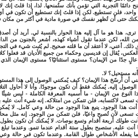
 دائمًا التجربة التي تؤمن بأنك ستُمنحها. لذا، إذا قلتَ إنك 
واحد، فلن تستطيع. لكن إذا قلتَ إنك تستطيع أن تكون في أ
كنك حتى أن تُظهر نفسك في صورة مادية في أكثر من مكان 
ا ترى، هذا هو ما آل إليه هذا الحوار بالنسبة لي. أريد أن أص
ن الله، لكن عندما تقول أشياء كهذه، أشعر بالجنون من الداخ
لك. أعني، لا أعتقد أن ما قلته صحيح. لم يُثبت شيء في التجرب
العكس، يُقال إن قديسين وحكماء من جميع الأديان قد فعلوا كل
الٍ جدًا من الإيمان؟ مستوى استثنائيًا؟ مستوى الإيمان الذي
نه مستحيل؟ لا.
ني أن أُرسّخ هذا الإيمان؟ كيف يُمكنني الوصول إلى هذا المست
ك الوصول إليه. يُمكنك فقط أن تكون موجودًا. وأنا لا أُحاول التلا
 النوع من الإيمان - ما أُسميه المعرفة الكاملة - ليس شيئًا
نت تسعى لاكتسابه، فلن تتمكن من امتلاكه. إنه شيء أنت عليه 
أنت هذا الوجود. ينبع هذا الوجود من حالة وعي كامل. لا يُمكن
نت تسعى لأن تُصبح واعيًا، فلن تتمكن من الوجود. إنه مثل مح
نت طولك أربعة أقدام وتسع بوصات. لا يُمكنك أن تكون بطول س
ا أنت عليه. ستصبح بطول ستة أقدام عندما تنمو. وعندما تبلغ
 يفعله الأشخاص طوال القامة. وعندما تكون في حالة وع