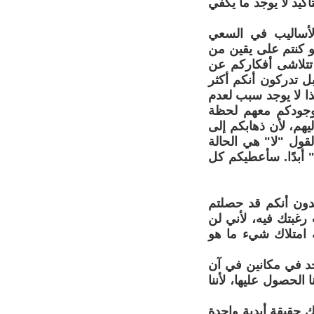
أكيد لا يوجد ما يكفي
والأساليب في السعي
و كنتم على يقين من
 تتلاشى أفكاركم عن
ل تدركون أنكم أكثر
ا لا يوجد سبب لعدم
ا وجودكم معهم لحظة
يهم، لأن ذهابكم إلى
ول "لا" هي الحالة
" أبدًا. سأعطيكم كل
تقدون أنكم قد حصلتم
 رغبتك فيه، لأني لن
ية امتلاك شيء ما هو
اجد في مكانين في آن
الحصول عليها، لأننا
ك حقيقة أبدية واحدة