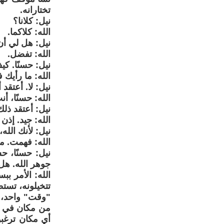
تختارانه.
نيل: كلانا؟
الله: كلاكما.
نيل: هل لي أ
الله: تفضل.
نيل: حسنًا. كي
الله: ما رأيك 
نيل: لا. أعتقد
الله: حسنًا، أ
نيل: أعتقد ذلك
الله: جيد. إذن
نيل: لأنك الله
الله: فهمت. م
نيل: حسنًا، ح
جوهر الله. هل
الله: الأمر بب
تتخيلونه، تست
"وقت" واحد، ف
من مكان في "و
أي مكان ترغبو