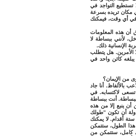
لا تستطيع التواجد في
ي مكان تريده بسرعة
في أي وقت، فيمكنك
دق أن هذه المعلومات
ل، لأنني ببساطة لا
ة الإنسانية ذلك.
ا الأمرين. هل يتطلب
 يبلغه كائن واحد في
وى من الإيمان؟
عب بالألفاظ. أنا جاد
 تسعى لاكتسابه. في
ببساطة. أنت ببساطة
 أن ينبع إلا من هذه
اولة أن تكون "طولك
تة أقدام. لا يمكنك
 هذا الطول، ستتمكن
ي كامل، ستتمكن من