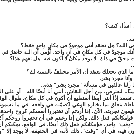
ن أسأل كيف؟
ف..
في الله؟ هل تعتقد أنني موجودٌ في مكانٍ واحدٍ فقط؟
 أنك موجودٌ في كل مكانٍ في آنٍ واحد. أؤمن أن الله حاضرٌ في
نت محقٌ في ذلك. لا يوجد مكانٌ لا أكون فيه. هل تفهم هذا؟
.
 ما الذي يجعلك تعتقد أن الأمر مختلفٌ بالنسبة لك؟
، وأنا مجرد بشر.
ا زلنا عالقين في مسألة "مجرد بشر" هذه..
سنًا.. لنفترض، من أجل النقاش، أنني أنا أيضًا الله - أو على
 تقصد إذًا أنني أيضًا أستطيع أن أكون في كل مكان، طوال الو
ساطة يتعلق بما يختاره الوعي ليُضمّنه في واقعه. في ما تسمونه
طيعون تجربته. الآن، إذا أردتم أن تختبروا أنفسكم كروح واحد
بإمكانكم فعل ذلك. ولكن إذا رغبتم في أن تختبروا روحكم أك
قت" واحد، فبإمكانكم فعل ذلك أيضًا. في الواقع، يمكنكم أ
ن فيه، في أي "وقت". ذلك لأنه، في الحقيقة، لا يوجد إلا 