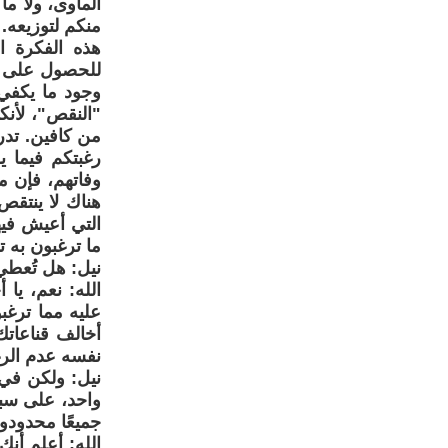
المأوى، ولا ما
منكم لتوزيعه.
هذه الفكرة ال
للحصول على ما
وجود ما يكفي 
"النقص"، لأنك
من كافين. تدر
رغبتكم فيما ي
وفاتهم، فإن م
هناك لا ينتق
التي أعيش فيه
ما ترغبون به تم
نيل: هل تُعطي
الله: نعم، يا
عليه مما ترغب
أخالف قناعاتك
نفسه عدم الرغب
نيل: ولكن في ه
واحد، على سبيل
جميعًا محدودو
الله: أعلم أنك