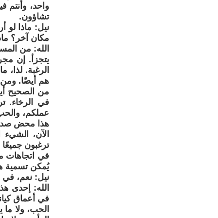
واحد، وأنتم في
تشاؤون.
نيل: ماذا لو 
مكان آخر؟ ماذا
الله: من المست
يتجزأ. إن مج
الرغبة. لذا، م
هم أيضًا. ومن 
من الصحيح أيض
في الرخاء. ت
عملكم، والحب
هذا محض صدفة؟ 
الآن، الشيء ا
ترغبون جميعًا 
في اتجاهات مخ
يُمكن تسمية هذ
نيل: نعم، في ا
الله: إحدى هذ
في أعماق كيان
الحب، ولا ما 