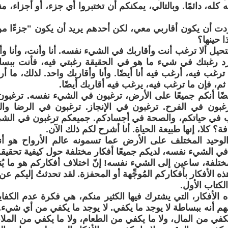
ه كله، دائمًا. وبالتالي، يمكنكم أن تختبروا أي جزء، أو أجزاء، من
أردت أن يكون أقاربي معي، لكن أحدهم يريد أن يكون "جزءًا م
 حينها؟
حيل ألا ترغب أنت وأقاربك في الشيء نفسه. أنا وأنت، وأنا وأقا
رد رغبتك في شيء ما هو في الحقيقة رغبتي فيه، فأنت ببساط
ا ترغب فيه، أرغب فيه أنا أيضًا. وأنا وأقاربك واحد. لذلك، ما 
ثم، فإن ما ترغب فيه، يرغب فيه أقاربك أيضًا.
ًا أنكم جميعًا على الأرض، ترغبون في الشيء نفسه. ترغبون
رغبون في الفرح. ترغبون في الإنجاز. ترغبون في الرضا وال
 في حياتكم، والصحة في أجسادكم. جميعكم ترغبون في الشي
كلا، إنها طبيعة الحياة. أنا أشرح لكم ذلك الآن.
لوحيد المختلف على الأرض عما تسمونه عالم الأرواح هو أن
في الشيء نفسه، لديكم جميعًا أفكار مختلفة حول كيفية تحقيقه.
تلفة، ساعين إلى الشيء نفسه! إنّ اختلاف أفكاركم هو ما يُنت
ه الأفكار بأفكاركم المُوجِّهة أو المحفزة. لقد تحدثتُ إليكم ع
لكتاب الأول.
ه الأفكار، التي يشترك فيها الكثير منكم، هي فكرة عدم الكفاي
هم أنه ببساطة لا يوجد ما يكفي. لا يوجد ما يكفي من أي شيء.
يكفي من المال، ولا ما يكفي من الطعام، ولا ما يكفي من المل