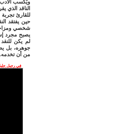
ويُكسب الأدب ع
الناقد الذي يق
للقارئ تجربة ف
حين يفتقد الن
شخصي ومزاجي، 
يصبح مجرد إسق
لم يكن للنقد
جوهره، بل يصب
من أن تخدمه. ال
في رحيل جليل