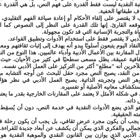
وهبة النقدية ليست فقط القدرة على فهم النص، بل هي القدر
ف طبقاتها الخفية.
 لا يقتصر على إلقاء الأحكام أو إعادة صياغة الفهم التقليدي، 
يتوقعه القارئ. إنها تلك القدرة على النظر إلى النصوص كما
ياة والتجربة الإنسانية التي قد تكون مجهولة.
لأدبي لا يقتصر فقط على استخدام الأدوات وتطبيق القواعد.
لنقاد اليوم يتبعون أسلوبًا يبدو أنه يهدف إلى إثبات ثقافتهم ومع
 المقارنة بين الأعمال الأدبية وأدباء عالميين. هذا النوع من ال
افية عميقة، يظل مسعى سطحيًا في كثير من الأحيان، حيث ي
لآخرين أنه "مطلع" أكثر من التركيز على العمل الأدبي نفسه.
من النقد، يصبح النص مجرد حقل للبحث عن أوجه التشابه مع 
وهر النص وتجربته الذاتية. يصبح العمل الأدبي في نظر هؤلا
ستكشاف معانيه الأصلية أو تفسيره.
ي في شكله الأمثل لا يعتمد على المقارنات الخارجية بقدر ما يع
 ذاته.
 هو الذي يضع الأدوات النقدية في خدمة النص، دون أن يُسقِط 
ه الحقيقية.
لا يجب أن يكون مجرد عرض ثقافي، بل يجب أن يكون رحلة في
جمالي والفكري الذي يمكن أن يكشف عن أبعاد جديدة للقراءة.
د الأدبي الذي يوازن بين القانون النقدي والموهبة النقدية ه