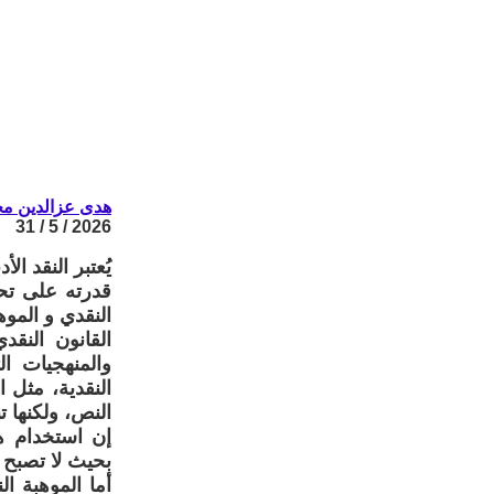
هدى عزالدين م
2026 / 5 / 31
يُعتبر النقد ا
قدرته على تحل
النقدي و الموه
القانون النق
والمنهجيات ال
النقدية، مثل 
النص، ولكنها ت
إن استخدام 
بحيث لا تصبح 
أما الموهبة ا