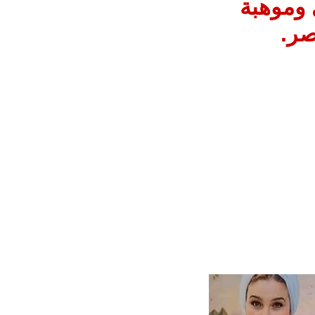
ي وموهبة
صر.