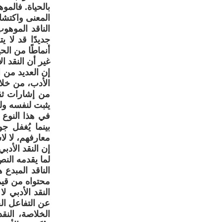
بالحياة. فالم
المعنى واكتشا
الناقد الموهوب
جديدًا قد لا 
أنماطًا من الح
غير أن النقد ا
إن العديد من ا
الأدب، من خلال
من إشارات ثق
يثبت لنفسه ول
في هذا النوع 
بينما يُغفل ج
معارفهم، لا لا
إن النقد الأدب
لما يقدمه النص
الناقد المبدع
محتواه من قيمت
النقد الأدبي 
عن التفاعل ال
الخلاصة، النق