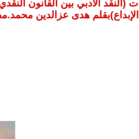
ت (النقد الأدبي بين القانون النقد
الإبداع)بقلم هدى عزالدين محمد.م