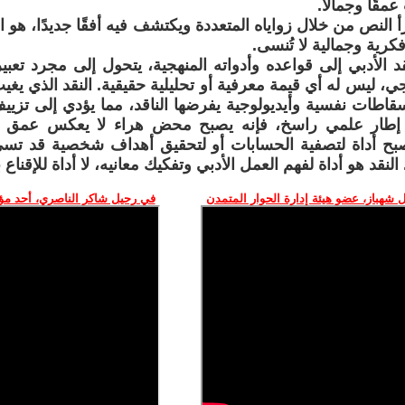
مقًا وجمالًا.
رأ النص من خلال زواياه المتعددة ويكتشف فيه أفقًا جديدًا، هو
كرية وجمالية لا تُنسى.
قد الأدبي إلى قواعده وأدواته المنهجية، يتحول إلى مجرد تعب
ليس له أي قيمة معرفية أو تحليلية حقيقية. النقد الذي يغيب 
اطات نفسية وأيديولوجية يفرضها الناقد، مما يؤدي إلى تزييف ا
 إطار علمي راسخ، فإنه يصبح محض هراء لا يعكس عمق ال
ح أداة لتصفية الحسابات أو لتحقيق أهداف شخصية قد تسيء 
نقد هو أداة لفهم العمل الأدبي وتفكيك معانيه، لا أداة للإقناع بال
 شهباز، عضو هيئة إدارة الحوار المتمدن
في رحيل شاكر الناصري، أحد م