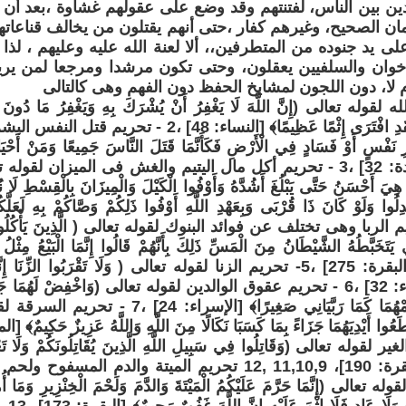
دين بين الناس، لفتنتهم وقد وضع على عقولهم غشاوة ،بعد أ
يمان الصحيح، وغيرهم كفار ،حتى أنهم يقتلون من يخالف قناعات
ى يد جنوده من المتطرفين،، ألا لعنة الله عليه وعليهم ، لذ
ل الإخوان والسلفيين يعقلون، وحتى تكون مرشدا ومرجعا لمن ير
م لا، دون اللجون لمشايخ الحفظ دون الفهم وهى كالتالى
قوله تعالى (إِنَّ اللَّهَ لَا يَغْفِرُ أَنْ يُشْرَكَ بِهِ وَيَغْفِرُ مَا دُونَ ذ
يُشْرِكْ بِاللَّهِ فَقَدِ افْتَرَى إِثْمًا عَظِيمًا﴾ [النساء: 8
رِ نَفْسٍ أَوْ فَسَادٍ فِي الْأَرْضِ فَكَأَنَّمَا قَتَلَ النَّاسَ جَمِيعًا وَمَنْ أَحْيَاهَا
جَمِيعًا ﴾ [المائدة: 32] ،3 - تحريم أكل مال اليتيم والغش فى الميزان لقوله 
َتِي هِيَ أَحْسَنُ حَتَّى يَبْلُغَ أَشُدَّهُ وَأَوْفُوا الْكَيْلَ وَالْمِيزَانَ بِالْقِسْطِ لَا ن
ْدِلُوا وَلَوْ كَانَ ذَا قُرْبَى وَبِعَهْدِ اللَّهِ أَوْفُوا ذَلِكُمْ وَصَّاكُمْ بِهِ لَعَل
 تحريم الربا وهى تختلف عن فوائد البنوك لقوله تعالى ( الَّذِينَ يَأْكُلُونَ الرّ
يَتَخَبَّطُهُ الشَّيْطَانُ مِنَ الْمَسِّ ذَلِكَ بِأَنَّهُمْ قَالُوا إِنَّمَا الْبَيْعُ مِثْلُ الرّ
وَحَرَّمَ الرِّبَا﴾ [البقرة: 275] ،5- تحريم الزنا لقوله تعالى ( وَلَا تَقْرَبُوا الز
سَبِيلًا﴾ [الإسراء: 32] ،6 - تحريم عقوق الوالدين لقوله تعالى (وَاخْفِضْ لَهُمَا ج
وَقُلْ رَبِّ ارْحَمْهُمَا كَمَا رَبَّيَانِي صَغِيرًا﴾ [
قوله تعالى (وَقَاتِلُوا فِي سَبِيلِ اللَّهِ الَّذِينَ يُقَاتِلُونَكُمْ وَلَا تَعْتَدُ
الْمُعْتَدِينَ﴾ [البقرة: 190]، 11,10,9 ,12 تحريم الميتة والدم
الى (إِنَّمَا حَرَّمَ عَلَيْكُمُ الْمَيْتَةَ وَالدَّمَ وَلَحْمَ الْخِنْزِيرِ وَمَا أُهِلّ