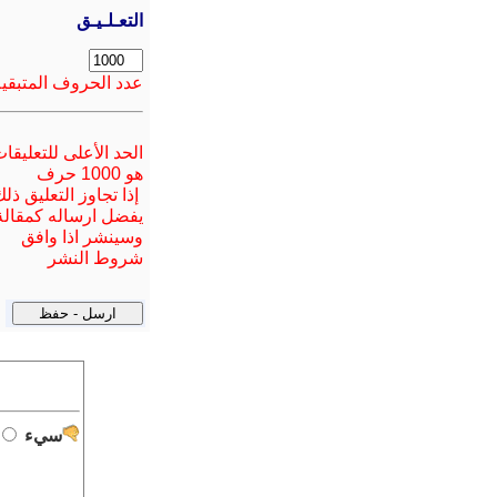
التعـلـيـق
عدد الحروف المتبقية
الحد الأعلى للتعليقا
هو 1000 حرف
إذا تجاوز التعليق ذل
يفضل ارسا
له
كمقالة
وسينشر اذا وافق
شروط النشر
سيء