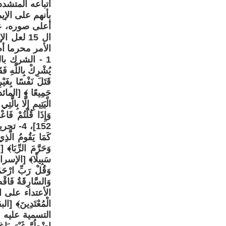
أتباعه المتشد
بأنهم على الإ
أعلى صوره، عل
ال 15 لع
الأمر محرما أ
1 - الشرك بالله ل
قَتَلَ نَفْسًا بِغَيْ
الْيَتِيمِ إِلَّا بِالّ
وَإِذَا قُلْتُمْ فَاع
152]، 4-
كَمَا يَقُومُ الَّذِي 
الأعتداء على الغير ل
التسمية عليه لقوله تع