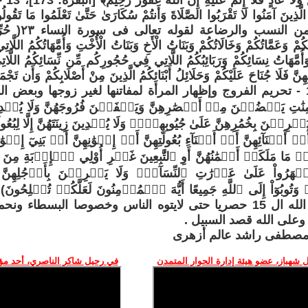
اضْطُرّ
14- التحريم من ا
تُكُمْ وَعَمَّاتُكُمْ وَخَالَاتُكُمْ وَبَنَاتُ الْأَخِ وَبَنَاتُ الْأُخْتِ وَأُمَّهَاتُكُمُ اللَّا
أُمَّهَاتُ نِسَائِكُمْ وَرَبَائِبُكُمُ اللَّاتِي فِي حُجُورِكُم مِّن نِّسَائِكُمُ اللَّاتِي
ِنَّ فَلَا جُنَاحَ عَلَيْكُمْ وَحَلَائِلُ أَبْنَائِكُمُ الَّذِينَ مِنْ أَصْلَابِكُمْ وَأَن تَجْمَعُو
قَدْ سَلَفَ)، 15 - تحريم الفروج وإظهار المرأة لمفاتنها لغير زوجها وبع
ٰتِ يَغۡضُضۡنَ مِنۡ أَبۡصَٰرِهِنَّ وَيَحۡفَظۡنَ فُرُوجَهُنَّ وَلَا يُبۡدِينَ زِي
ۡنَ بِخُمُرِهِنَّ عَلَىٰ جُيُوبِهِنَّۖ وَلَا يُبۡدِينَ زِينَتَهُنَّ إِلَّا لِبُعُولَتِه
َّ أَوۡ أَبۡنَآئِهِنَّ أَوۡ أَبۡنَآءِ بُعُولَتِهِنَّ أَوۡ إِخۡوَٰنِهِنَّ أَوۡ بَنِيٓ إِخۡوَٰنِ
أَوۡ مَا مَلَكَتۡ أَيۡمَٰنُهُنَّ أَوِ ٱلتَّٰبِعِينَ غَيۡرِ أُوْلِي ٱلۡإِرۡبَةِ مِن
ظۡهَرُواْ عَلَىٰ عَوۡرَٰتِ ٱلنِّسَآءِۖ وَلَا يَضۡرِبۡنَ بِأَرۡجُلِهِنَّ 
هى محرمات الله ال 15 حصريا حتى لايتوه الناس وخصوصا البسط
 وعلى الله قصد السبيل .
 مصطفى راشد عالم أزهرى
 شهباز، عضو هيئة إدارة الحوار المتمدن
في رحيل شاكر الناصري، أحد م