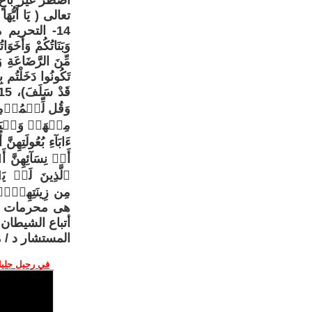
وَبَنَاتُكُمْ وَأَخَوَا
مِّنَ الرَّضَاعَةِ وَ
تَكُونُوا دَخَلْتُم بِه
وَقُل لِّلۡمُؤۡمِنَ
مِنۡهَاۖ وَلۡيَضۡرِب
ءَابَآءِ بُعُولَتِهِن
أَوۡ نِسَآئِهِنَّ 
ٱلَّذِينَ لَمۡ يَ
أتباع الشيطان
المستشار د /
في رحيل جليل