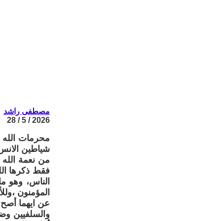
مصطفى راشد
2026 / 5 / 28
شياطين الانس --
فقط ذكرها الل
الناس، وهو ما
المؤمنون ،ولل
عن ايهما أصح 
والسلفيين وضع