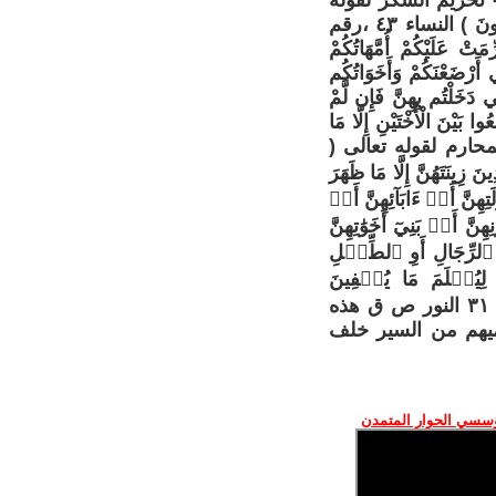
َ غَيْرَ بَاغٍ وَلَا عَادٍ فَلَا إِثْمَ عَلَيْهِ إِنَّ اللَّهَ غَفُورٌ رَحِيمٌ﴾ [البقرة: 173]، 13 - تحريم السكر لقوله
تعالى ( يَا أَيُّهَا الَّذِينَ آمَنُوا لَا تَقْرَبُوا الصَّلَاةَ وَأَنتُمْ سُكَارَىٰ حَتَّىٰ تَعْلَمُوا مَا تَقُولُونَ ) النساء ٤٣ ،رقم
لنسب والرضاعة لقوله تعالى فى سورة النساء ٢٣( حُرِّمَتْ عَلَيْكُمْ أُمَّهَاتُكُمْ
تِي أَرْضَعْنَكُمْ وَأَخَوَاتُكُم
 دَخَلْتُم بِهِنَّ فَإِن لَّمْ
ا بَيْنَ الْأُخْتَيْنِ إِلَّا مَا
ض المحارم لقوله تعالى (
نَتَهُنَّ إِلَّا مَا ظَهَرَ
ِنَّ أَوۡ ءَابَآئِهِنَّ أَوۡ
هِنَّ أَوۡ بَنِيٓ أَخَوَٰتِهِنَّ
َ ٱلرِّجَالِ أَوِ ٱلطِّفۡلِ
لِيُعۡلَمَ مَا يُخۡفِينَ
مِن زِينَتِهِنَّۚ وَتُوبُوٓاْ إِلَى ٱللَّهِ جَمِيعًا أَيُّهَ ٱلۡمُؤۡمِنُونَ لَعَلَّكُمۡ تُفۡلِحُونَ) ٣١ النور ص ق هذه
اء ونحميهم من السير خلف
ؤسسي الحوار المتمدن