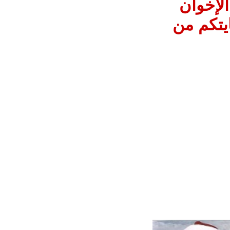
حرمات الإخوان
ال15 لكم لحمايتكم من