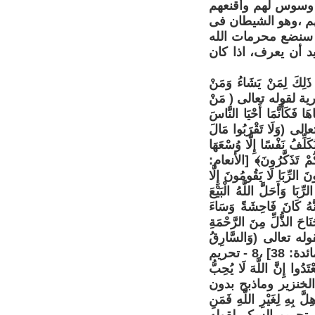
ن وسوس لهم وأقنعهم
هم ،وهو الشيطان فى
ا سنضع محرمات الله
يد أن يعرف، اذا كان
َلِكَ لِمَنْ يَشَاءُ وَمَنْ
4] ،2 - تحريم قتل النفس البشرية لقوله تعالى ( مَنْ
 فَكَأَنَّمَا أَحْيَا النَّاسَ
تعالى (وَلَا تَقْرَبُوا مَالَ
ُكَلِّفُ نَفْسًا إِلَّا وُسْعَهَا
َّكُمْ تَذَكَّرُونَ﴾ [الأنعام:
ِبَا لَا يَقُومُونَ إِلَّا
ِبَا وَأَحَلَّ اللَّهُ الْبَيْعَ
ِّنَا إِنَّهُ كَانَ فَاحِشَةً وَسَاءَ
َنَاحَ الذُّلِّ مِنَ الرَّحْمَةِ
الإسراء: 24] ،7 - تحريم السرقة لقوله تعالى (وَالسَّارِقُ
وَالسَّارِقَةُ فَاقْطَعُوا أَيْدِيَهُمَا جَزَاءً بِمَا كَسَبَا نَكَالًا مِنَ اللَّهِ وَاللَّهُ عَزِيزٌ حَكِيمٌ﴾ [المائدة: 38] ،8 - تحريم
وا إِنَّ اللَّهَ لَا يُحِبُّ
 المسفوح ولحم الخنزير وماذبح بدون
َ بِهِ لِغَيْرِ اللَّهِ فَمَنِ