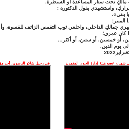
 مالكِ تحت ستار المساعدة أو السيطرة.
اركِ، واستشهدي بقول الدكتورة :
ا بنتي».
 المنبر:
ظهري جمالكِ الداخلي، واخلعي ثوب التقمص الزائف للقسوة، وأعل
ا كان عمري؛
عين، أو خمسين، أو ستين، أو أكثر…
ى يوم الدين.
 شهباز، عضو هيئة إدارة الحوار المتمدن
في رحيل شاكر الناصري، أحد م