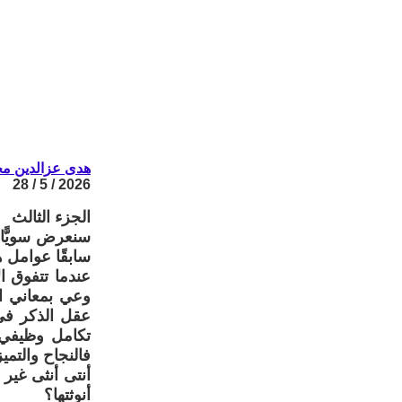
هدى عزالدين م
2026 / 5 / 28
الجزء الثالث
سنعرض سويًّا 
سابقًا عوامل ه
عندما تتفوق ا
وعي بمعاني ال
عقل الذكر في 
تكامل وظيفي،
فالنجاح والتمي
أنتى أنثى غير 
أنوثتها؟