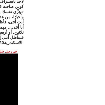
لأحد باستنزاف
كوني صاحبة قر
«عِزِّي نفسكِ ي
وأخيرًا، من هذا
أنتِ أنثى، فأ
أنا أنثى… مهم
ثلاثين، أو أرب
فسأظل أنثى إل
-الاسكندرية20فبراير2022
في رحيل جليل