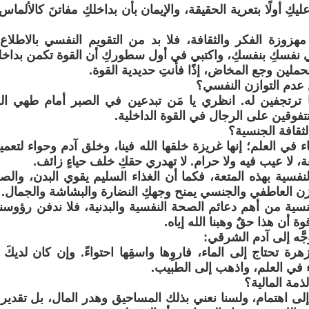
يكِ أولًا بتعرية الحقيقة، والإيمان بأن بداخلكِ مفاتنَ كالألم
مهزوزة الفكر والثقافة، فلا بد من التقويم النفسي بالاطلاع 
نفسكِ بنفسكِ، واكتبي في أول سطوركِ أن القوة تكمن بداخلك
تتحملين وجع المخاض، إذًا فأنتِ حديدية القوة.
 عدم التوازن النفسي؟
ا ترتجفين له. انظري يا مَن تبدعين في الصبر أمام طهي ا
تتفوقين على الرجال في القوة الداخلية.
لثقافة الجنسية؟
ء في العلم؛ إنها غريزة خلقها الله فينا، وخلق آدم وحواء لتعمي
، لا عيب فيه ولا حرام. لا تهدري حقكِ خلف حياءٍ زائف.
لنفسية بهذه المتعة، فكما أن الغذاء السليم يقوي البدن، والص
زن العاطفي والجنسي يمنح وجهكِ النضارة والبشاشة والجمال.
سية من أهم دعائم الصحة النفسية والبدنية، فلا ندفن رؤوسنا 
ة أن هذا حقٌ وهبنا الله إياه.
َّه إلى آدم الشرقي:
زهرة تحتاج إلى الماء، فاروِها واسقِها احتواءً. وإن كان لديكَ
ء في العلم، واذهب إلى الطبيب.
ذمة المالية؟
إلى اهتمام، ولسنا نعني بذلك المساحيق وهدر المال، بل تقدير