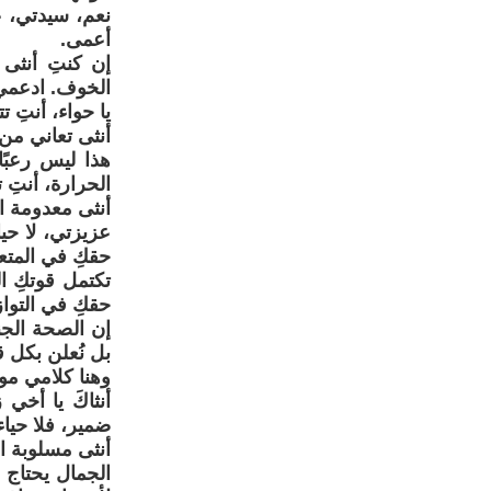
نعم، سيدتي، عل
أعمى.
إن كنتِ أنثى 
الخوف. ادعمي 
يا حواء، أنتِ 
أنثى تعاني من
هذا ليس رعبً
الحرارة، أنتِ 
أنثى معدومة ا
عزيزتي، لا حيا
حقكِ في المتعة
تكتمل قوتكِ ا
حقكِ في التوا
إن الصحة الجن
بل نُعلن بكل قو
وهنا كلامي موج
أنثاكَ يا أخي 
ضمير، فلا حيا
أنثى مسلوبة ال
الجمال يحتاج 