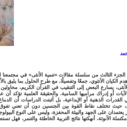
حمد
الجزء الثالث من سلسلة مقالات «تنمية الأنثى» في مجتمعنا 
دم الكيان الأنثوي، جمعًا وتفصيلًا، مع طرح الحلول بما يليق بال
لأنثى، يسارع البعض إلى التنقيب في القرآن الكريم، محاولين 
آيات أو إدراك مراميها السامية. والحقيقة العلمية تؤكد أن ع
القدرات الذهنية أو الإبداعية، بل أثبتت الدراسات أن الدم
 حيث تختلف نقاط القوة بين الجنسين دون أن تعني تفوق 
ز يعتمدان على الجهد والبيئة المحفزة، وليس على النوع البيولو
مكتملة الأنوثة، أنهكتها نتائج التربية الخاطئة والتنمر، فهل تستط