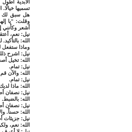
الأبدية أطول 
تسميها خيالًا. 
هل سبق لك أن
وقلت: "يا إله
أشعر وكأنني إ
نيل: نعم، أعت
الله: بالتأكيد.
وماذا ستفعل لو
نيل: اشرح ذلك
الله: تخيل أص
نيل: تمام.
الله: والآن قم
نيل: تمام.
الله: ماذا لديك
نيل: نصفان أص
الله: بالضبط. 
نيل: نصفان أص
الله: حسناً. و
نيل: جزيئات أ
الله: نعم، ول
نيل: لا أعرف. أ