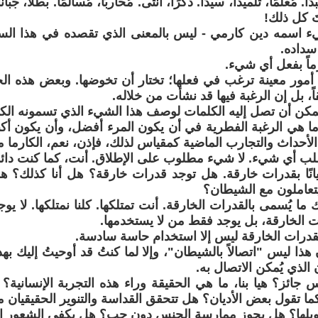
. مُعلّمًا، تلميذًا، سيدًا. ذكرًا، أنثى. مُحاربًا، مُسالمًا. بطلًا، جبانًا.
تَ كل ذلك!
شيء اسمه دين كارمي - ليس بالمعنى الذي تقصده في هذا الس
سداده.
اً بفعل أي شيء.
أمور معينة ترغب في فعلها؛ تختار أن تخوضها. وبعض هذه الخ
، بل إن الرغبة فيها قد نشأت من خلاله.
مكن أن تصل إليه الكلمات لوصف هذا الشيء الذي تسمونه الكا
رما هي الرغبة الفطرية في أن يكون المرء أفضل، وأن يكون أكب
الأحداث والتجارب الماضية كمقياس لذلك، فإذن، نعم، الكارما 
طلب أي شيء. لا شيء مطلوب على الإطلاق. أنت، كما كنت دائماً،
انًا بقدرات خارقة. هل توجد قدرات خارقة؟ هل أنا كذلك؟ ه
تعاملون مع الشيطان؟
ك ما يُسمى بالقدرات الخارقة. أنت تمتلكها. كلنا نمتلكها. لا 
ت الخارقة، بل يوجد فقط من لا يستخدمها.
قدرات الخارقة ليس إلا استخدام حاسة سادسة.
ذا ليس "اتصالاً بالشيطان"، وإلا لما كنتُ قد أوحيتُ إليك بهذا
الذي يُمكن الاتصال به.
 جائز؟ هيا بنا، ما هي الحقيقة وراء هذه التجربة الإنسا
ما تقول بعض الأديان؟ هل تتحقق القداسة والتنوير الحقيقيان م
حويلها؟ هل يجوز ممارسة الجنس دون حب؟ هل يكفي الشعور