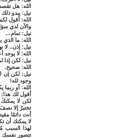
الله: هل تقصد 
نيل: يبدو ذلك 
الله: أقول لكم 
والآن لدي سؤا
نيل: تمام…
الله: ما الذي 
نيل: إذن.. لا نه
الله: لا يوجد
نيل: لكن إذا ل
الله: صحيح.
نيل: لكن إن ل
وجود لله!
الله: أو ربما 
أقول لك هذا: أن
لكن لا يمكنكَ
تختبرُ إلا نصفَ
أنت دائمًا مقي
لا يمكنك أن ت
لهذا السبب م
تتصور نفسك عل