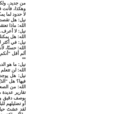
من جديد.. ولك
وهكذا، فأنت ف
لا حدود لما يم
نيل: هل تقصد أ
الله: ماذا تعتق
نيل: لا أعرف.
الله: هل يمكنك
نيل: في أكثر 
الله: حسنًا، ل
ألم أقل "أنكم 
**
نيل: ما هو ال
الله: لن تتعلم
نيل: هل يوجد
فيها؟ هل "الدَ
الله: من الص
تقارير عديدة 
بوصف دقيق ومف
أو تضليلهم للبا
لقد عشتَ حياة