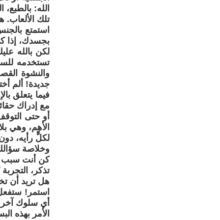
الله: بالطبع، 
تلك الألعاب. ه
استمتع بالجنس.
بجسدك، إذا كن
لكن بالله عليك
تستخدمه للسلط
والنشوة القصو
جديدة! ألم أخت
فيما يتعلق بال
مع إدراك حقائ
أو حتى التوقف
الأهم، وهي بلا
لكلٍّ رأيه، دو
وخلاصة سؤالك
كن أنت سبب ت
تذكر، التجربة ت
هل تريد أن 
استمر! ستفعل
أي سلوك آخر، 
الأمر بهذه الب