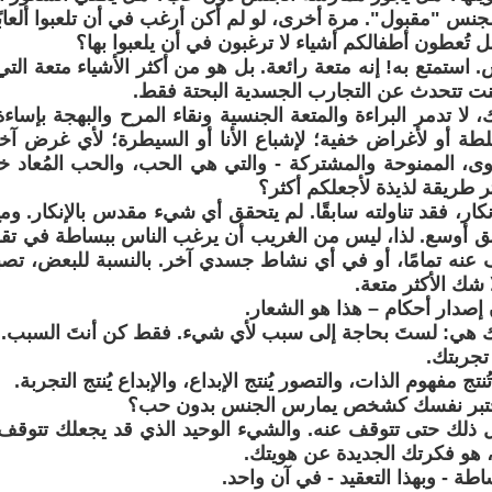
الجنس "مقبول". مرة أخرى، لو لم أكن أرغب في أن تلعبوا ألعابً
ل تُعطون أطفالكم أشياء لا ترغبون في أن يلعبوا بها؟
 استمتع به! إنه متعة رائعة. بل هو من أكثر الأشياء متعة التي
ت تتحدث عن التجارب الجسدية البحتة فقط.
، لا تدمر البراءة والمتعة الجنسية ونقاء المرح والبهجة بإساء
ة أو لأغراض خفية؛ لإشباع الأنا أو السيطرة؛ لأي غرض آخ
ى، الممنوحة والمشتركة - والتي هي الحب، والحب المُعاد خل
ر طريقة لذيذة لأجعلكم أكثر؟
إنكار، فقد تناولته سابقًا. لم يتحقق أي شيء مقدس بالإنكار. وم
ق أوسع. لذا، ليس من الغريب أن يرغب الناس ببساطة في تق
 عنه تمامًا، أو في أي نشاط جسدي آخر. بالنسبة للبعض، ت
 شك الأكثر متعة.
ن إصدار أحكام – هذا هو الشعار.
 هي: لستَ بحاجة إلى سبب لأي شيء. فقط كن أنتَ السبب.
جربتك.
ُنتج مفهوم الذات، والتصور يُنتج الإبداع، والإبداع يُنتج التجربة.
تختبر نفسك كشخص يمارس الجنس بدون حب؟
 ذلك حتى تتوقف عنه. والشيء الوحيد الذي قد يجعلك تتوقف 
هو فكرتك الجديدة عن هويتك.
ساطة - وبهذا التعقيد - في آن واحد.