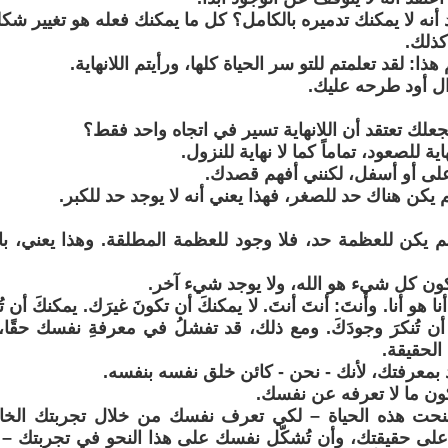
أنه لا يمكنك تدميره بالكامل؟ كل ما يمكنك فعله هو تغيير شك
كذلك.
هذا: لقد تعلمتم للتو سر الحياة كلها، ورأيتم اللانهاية.
ل أود طرحه عليك.
يجعلك تعتقد أن اللانهاية تسير في اتجاه واحد فقط؟
اية للصعود، تماماً كما لا نهاية للنزول.
 أعلى أو أسفل، لكنني أفهم قصدك.
م يكن هناك حد للصغر، فهذا يعني أنه لا يوجد حد للكبر.
م يكن للعظمة حد، فلا وجود للعظمة المطلقة. وهذا يعني، بالم
يكون كل شيء هو الله، ولا يوجد شيء آخر.
ا هو أنا. وأنتَ: أنتَ أنتَ. لا يمكنكَ أن تكونَ غيرَك. يمكنكَ أن ت
 أن تُنكرَ وجودَكَ. ومع ذلك، قد تفشلُ في معرفةِ نفسك حقًا
 الحقيقة.
د بمعرفتك، لأنك - نحن - كائن خلق نفسه بنفسه.
كون ما لا تعرفه عن نفسك.
ُنحت هذه الحياة – لكي تعرف نفسك من خلال تجربتك الخاص
ى حقيقتك، وأن تُشكّل نفسك على هذا النحو في تجربتك – و