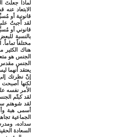
لماذا جعلتَ ا
الابتعاد عنه ق
قانونية أو مُسب
لقد أجبتُ على
قانوني أو مُسبِ
بالنسبة للبعض
مختلفاً تماماً
هناك الكثير م
الجنس هو متعة
الجنس مقدس أي
يعتقد أنهما لي
إنّ نظرتك إل
لكنها أصبحت 
الأمر نفسه ع
لقد كبتّم الجن
لقد شوهتم سمع
أسمى هبة وأع
الجماعية تجاهه
سداده، ومدرس
السعادة الحقيق