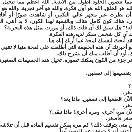
مما تتصور. الخلود أطول من الأبدية. الله أعظم مما تتخيل. ا
الله هو الخلق. الله هو أول فكرة. والله هو آخر تجربة. والله هو ك
 نظرت عبر مجهر عالي التكبير، أو شاهدت صورًا أو أفلامً
ي، هناك كون كامل هناك. وبالنسبة لهذا الكون، لا بد أنني، ا
له!" هل سبق لك أن قلت ذلك، أو مررت بمثل هذه التجربة؟
قد أن كل شخص مفكر لديه هذه الفكرة.
 لقد أتحتَ لنفسك لمحة عما أُريك إياه هنا.
 أخبرتك أن هذه الحقيقة التي أطلعت على لمحة منها لا تنتهي أب
. أود أن أطلب منك أن تشرح ذلك.
غر جزء من الكون يمكنك تصوره. تخيل هذه الجسيمات الصغيرة ج
 بتقسيمها إلى نصفين.
؟
غر.
الآن اقطعها إلى نصفين. ماذا بعد؟
غر.
الآن مرة أخرى، ومرة أخرى! ماذا تبقى؟
صغر فأصغر.
كن متى يتوقف ذلك؟ كم مرة يمكن تقسيم المادة قبل أن تتلاش
عتقد أنه لا يتوقف عن الوجود أبداً.