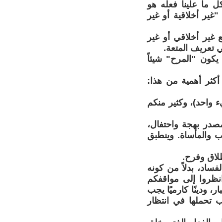
كل ما علينا فعله هو
 "غير أخلاقية أو غير
 غير أخلاقي أو غير
في تعريف المتعة.
يكون "المرح" شيئاً
أكثر أهمية من هذا:
 واحد)، وكثير منكم
صدر بهجة واحتفال،
 والمأساة. وينطبق
طلاق وفرح.
ساد، بدلاً من كونه
نظروا إلى مواقفكم
، ودينًا كارميًا يجب
تحملها في انتظار