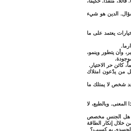
 قاتلًا، مُنقذًا. حكيمًا،
ؤال. الدين هو شيء
يارات يعتمد على ما
رما.
ر، وأن يتطور وينمو،
موجودة.
 كائن حر الاختيار.
ل من يدّعون امتلاك
يوجد شخص لا يمتلك ما
 المعنى. وبالطبع، لا
نية؟ هل الجنس مخصص
ن خلال إنكار الطاقة
 الجسدي به كسبب؟