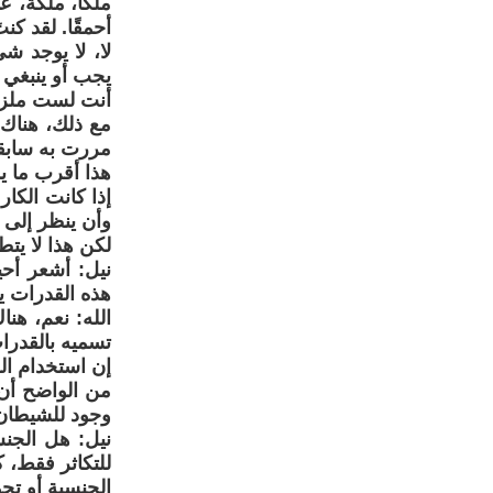
ملكًا، ملكة، عبدًا
أحمقًا. لقد كن
لا، لا يوجد 
يجب أو ينبغي 
أنت لست ملزم
مع ذلك، هناك 
مررت به سابقاً
هذا أقرب ما ي
إذا كانت الكا
وأن ينظر إلى 
لكن هذا لا يت
نيل: أشعر أحي
هذه القدرات ي
الله: نعم، هنا
تسميه بالقدرا
إن استخدام ال
من الواضح أن ه
وجود للشيطان 
نيل: هل الجنس
للتكاثر فقط، ك
الجنسية أو ت