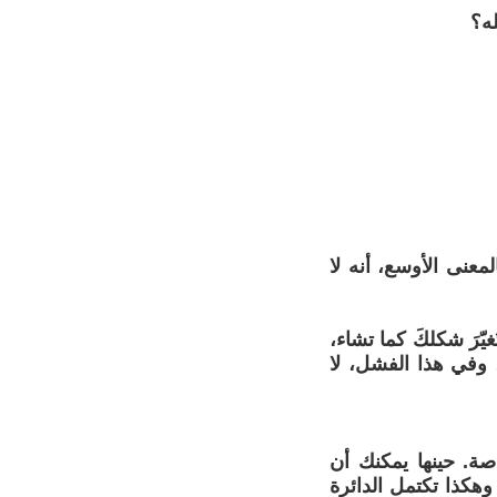
له؟
عنى الأوسع، أنه لا
ُغيّرَ شكلكَ كما تشاء،
، وفي هذا الفشل، لا
ة. حينها يمكنك أن
هكذا تكتمل الدائرة