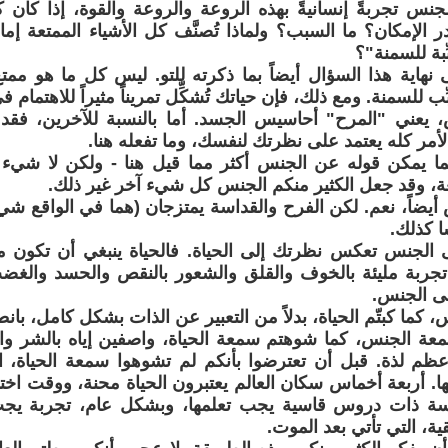
لجنس تجربةً إنسانيةً بهذه الروعة والروعة والقوة، إذا كان 
در الإمكان؟ ما السبب؟ ولماذا تُصنَّف كل الأشياء الممتعة إما
ِّبة للسمنة"؟
 نهاية هذا السؤال أيضاً بما ذكرته للتو. ليس كل ما هو ممتع
ّب للسمنة. ومع ذلك، فإن حياتك تُشكِّل تمريناً مثيراً للاهتمام 
، يعني "المرح" أحاسيس الجسد. أما بالنسبة للآخرين، فقد 
. الأمر كله يعتمد على نظرتك لنفسك، وما تفعله هنا.
ما يمكن قوله عن الجنس أكثر مما قيل هنا - ولكن لا شيء 
، وقد جعل الكثير منكم الجنس كل شيء آخر غير ذلك.
ضاً، نعم. لكن الفرح والقداسة يمتزجان (هما في الواقع شيء
سا كذلك.
ى الجنس تعكس نظرتك إلى الحياة. فالحياة ينبغي أن تكون م
تجربة مليئة بالخوف والقلق والشعور بالنقص والحسد والغضب
لى الجنس.
س، كما كبتّم الحياة، بدلاً من التعبير عن الذات بشكل كامل، بان
ة الجنس، كما شوهتم سمعة الحياة، واصفين إياه بالشر والف
ظم لذة. قبل أن تعترضوا بأنكم لم تشوهوا سمعة الحياة، ا
ا. أربعة أخماس سكان العالم يعتبرون الحياة محنة، ووقت اختبار
ة ذات دروس قاسية يجب تعلمها، وبشكل عام، تجربة يجب 
ية، التي تأتي بعد الموت.