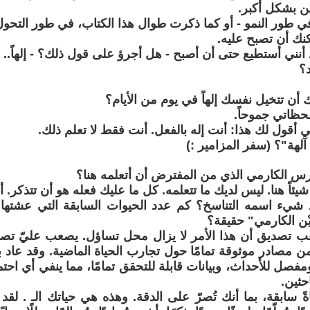
ن بشكل أكبر.
ي طور النمو - أو كما ذكرت طوال هذا الكتاب، في طور التحول
كنك أن تصبح عليه.
نني أستطيع حتى أن أصبح - هل أجرؤ على قول ذلك؟ - إلهاً.. م
د؟
 أن تتخيل نفسك إلهاً في يوم من الأيام؟
لحظاتي جموحاً.
أني أقول لك هذا: أنت إله بالفعل. أنت فقط لا تعلم ذلك.
آلهة"؟ (سفر المزامير :)
درس الكارمي الذي من المفترض أن أتعلمه هنا؟
 شيئاً هنا. ليس لديك ما تتعلمه. كل ما عليك فعله هو أن تتذكر. 
 شيء اسمه التناسخ؟ كم عدد الحيوات السابقة التي عشتها؟
يْن الكارمي" حقيقة؟
عب تصديق أن هذا الأمر لا يزال محل تساؤل. يصعب عليّ تص
من مصادر موثوقة تمامًا حول تجارب الحياة الماضية. وقد عاد
صل للأحداث، وبيانات قابلة للتحقق تمامًا، مما ينفي أي احتم
حثين.
ً سابقة، بما أنك تُصرّ على الدقة. وهذه هي حياتك الـ . لقد