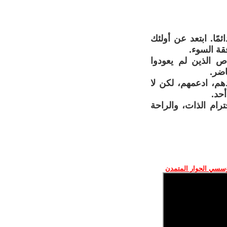
ئمًا. ابتعد عن أولئك
قة السوء.
اص الذين لم يعودوا
اضر.
هم، ادعمهم، لكن لا
حد.
رام الذات، والراحة
ؤسسي الحوار المتمدن