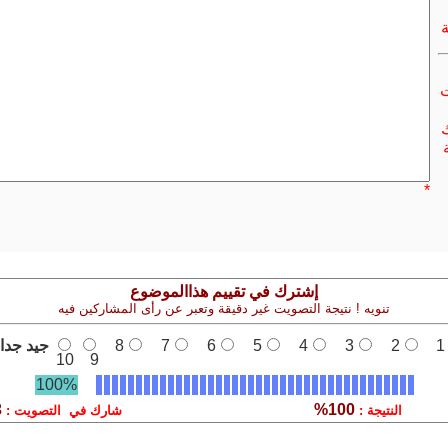
ت
ك
*
إشترك في تقييم هذاالموضوع
تنويه ! نتيجة التصويت غير دقيقة وتعبر عن رأى المشاركين فيه
1
2
3
4
5
6
7
8
جيد جدا
10
9
100%
3
100%
النتيجة :
شارك في التصويت :