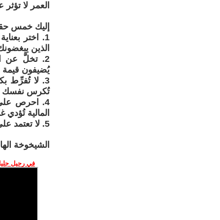
العمر لا تؤثر 
إليك خمس حقا
1. اختر بعناي
الذين يبغضونك 
2. تخلَّ عن 
يُضيفون قيمة
3. لا تُفرِّ
تُكرس نفسك من
4. احرص على 
المالية تُؤدي غ
5. لا تعتمد على أحد. الاستقلال ليس ترفًا، بل هو كرامة. وهنا تكمن أهميته.
الشيخوخة الها
في رحيل جليل