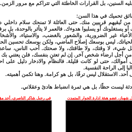
عليه السنين، بل القرارات الخاطئة التي تتراكم مع مرور الزمن.
ئق تحميك في هذا السن:
ة من تُبقيهم قريبين منك. حتى العائلة لا تمنحك سلام داخلي دا
أو يستغلونك أو يسلبوا هدوءك. فالعمر لا يتأثر بالوحدة، بل برف
الأعباء غير الضرورية، والشعور بالغضب، والاستياء، والأشخ
 لحياتك. ليس بوسعك إصلاح الماضي، ولكن بوسعك تحسين الح
ط بكل شيء، لا وقتك، ولا طاقتك، ولا صحتك. أحب الناس، ساعد
 أجل ارضاء شخص آخر. إن لم تعتنِ بنفسك، فلن يعتني بك أ
أموالك، حتى لو كانت قليلة. فالنظام والادخار دليل على احت
البا إلى الراحة النفسية.
دئة ليست حظًا، بل هي ثمرة انضباط هادئ وعقلاني.
 شهباز، عضو هيئة إدارة الحوار المتمدن
في رحيل شاكر الناصري، أحد م