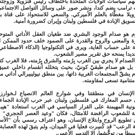
ُفهم سياسات الولايات المتحدة باختطاف رئيس فنزويلا وزوج
 ترامب بضم كندا، ونشر صور على وسائل التواصل الاجتماعي 
زويلا مغطّاة بالعلم الأميركي. والسعي للاستحواذ على قناة ب
تسويق الإبادة في فلسطين ولبنان وإيران كضرورة أمنية.
وم هو صدام الوجود البشري ضد طغيان العقل الأداتي المت
ة والمعنى والروح والقدرة على الصمود خلف حدود الممكن ال
لة على حساب الغاية، ويرى في التكنولوجيا (الذكاء الاصطناعي
 جديدا يمنحه حق تقرير مصير الشعوب.
لصدام لا يجري بين الغرب بِرُمته والشرق بٍرُمته، فلا الغرب ك
بل هو صدام طبقيّ كونيّ، بحيث يتخلله انقسام داخلي عميق
يشقّ المجتمعات الغربية ذاتها، بين منطق نيوليبيرالي أداتي م
متنامية تسعى لمقاومته.
إنسان في منطقتنا وفي شوارع العالم الانصياع لـخوار
ي حسم المعارك في فلسطين ولبنان عبر حرب الإبادة الجماعي
ونية المهيمنة على القرار السياسي في الغرب استعادة "هيبة 
ملة للشعوب الرافضة للامتثال، فكان "وعيد العصر الحجري" هو
 تطويع الروح وابتلاع الإنسان، وهو اعتراف رسمي بأن "الأ
 الرعب" قد كُسِرت فعليا في الميدان، ولم يتبقَ لهذه العصا
يطا من توحُّشها، إلا التدمير الأعمى.