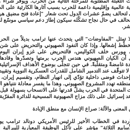
ات التعبئة المطلوبة للمرحلة التالية من الحرب. ويوفّر شراء
ة عالمية وإقليمية داعمة للحرب بسبب آثارها الكارثية على ال
 لتحالف يضمّ عشرات الدول تحت شعار "إعادة فتح مضيق هرمز
لتحالف في حال نجاح تشكّله سيكون إطارَ دعم سياسي موسّع ل
شر.
لا تمثل "المفاوضات" التي يتحدث عنها ترامب بديلاً من ال
طّط إشعالها. وإذا كان النفوذ الصهيوني والتحريض على شن
مٍورس خلف الكواليس، فالتحريض على غزو إيران اليوم ي
 أن الكيان الصهيوني هندس الحرب برمتها وتصدّرها وقادها
دة غامضةً ومتقلّبةً. في حين تتجلّى بوضوخ الأهداف الإسرائيلية 
 لا تتوقّف عند التدمير الشامل للقدرات العسكرية النووية وتقيي
داث فوضى داخلية تؤدّي إلى انهيار النظام، وتقسيم إيران، 
طقه تهدد المشروع الصهيوني. وهذا ما يفسر معادلة نتنياهو الق
ات المتحدة في الحرب يشلّ قدرتها على الانسحاب بسهولة قب
عد إسرائيل على ذلك مزاج الصهيونية المسيحية للدائرة المقرّب
ين المعنى والآلة: صراع الإنسان مع منطق الإبادة
أسابيع الثلاثة" مؤشر على تآكل الوظيفة المعيارية لليبرالية ا