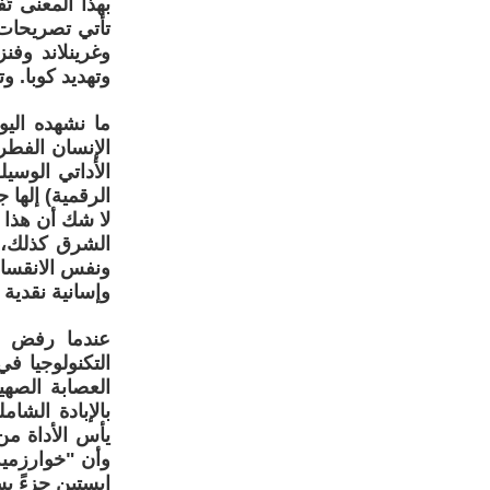
بهذا المعنى ت
تأتي تصريحات
وغرينلاند وفن
وتهديد كوبا. و
ما نشهده الي
الإنسان الفطر
الأداتي الوسي
الرقمية) إلها
لا شك أن هذا ا
الشرق كذلك، 
ونفس الانقسام 
وإسانية نقدية 
عندما رفض ال
التكنولوجيا ف
العصابة الصهي
بالإبادة الشا
يأس الأداة من
وأن "خوارزمية
إبستين جزءً بس