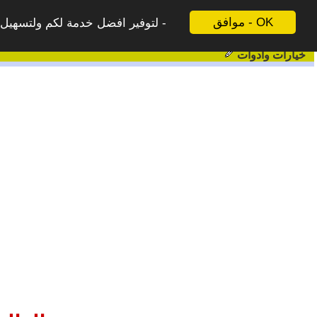
موافق - OK
لتوفير افضل خدمة لكم ولتسهيل ع
خيارات وادوات