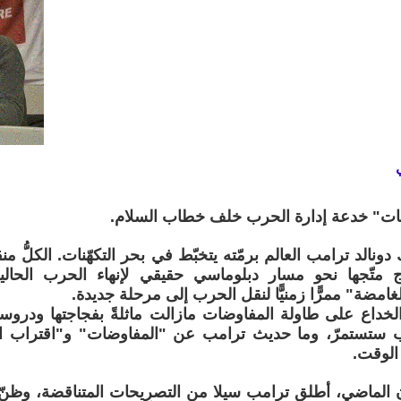
ضات" خدعة إدارة الحرب خلف خطاب السلام.
نالد ترامب العالم برمّته يتخبّط في بحر التكهّنات. الكلُّ من
ج متّجها نحو مسار دبلوماسي حقيقي لإنهاء الحرب الحالية
امضة" ممرًّا زمنيًّا لنقل الحرب إلى مرحلة جديدة.
خداع على طاولة المفاوضات مازالت ماثلةً بفجاجتها ودروسه
ب ستستمرّ، وما حديث ترامب عن "المفاوضات" و"اقتراب 
الوقت.
الماضي، أطلق ترامب سيلا من التصريحات المتناقضة، وظنّ ك