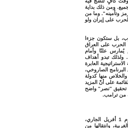
 وقت كافٍ تنضج فيه
جميع. ومن ذلك بداية
 وتأمينه". وما من
لحرب على إيران ولو
حرب، بل ستكون جزءا
 الحرب على العراق
ُمارس علنًا وأمام
. ولذلك تبدو أهداف
الاستراتيجية العابرة
د البرنامج الصاروخي،
والخلاص منها كدولة
ائمة على أنّ المزيد
ل تحقيق "نصر" واضح
ة من ترامب.
المفردات الواردة في الخطاب الأخير للرئيس الأمريكي دونالد ترامب يوم 1 أفريل الجاري،
لغربية، وانتقالها من