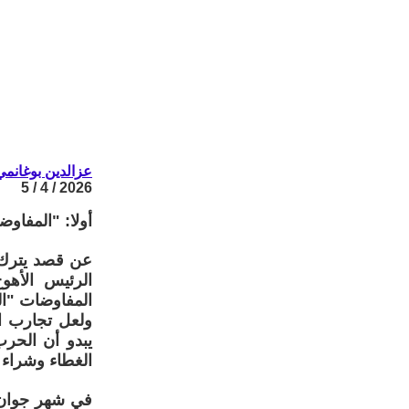
عزالدين بوغانمي
2026 / 4 / 5
أولا: "المفاو
عن قصد يترك دو
الرئيس الأهو
المفاوضات "الغ
ولعل تجارب ال
يبدو أن الحر
الغطاء وشراء 
في شهر جوان 