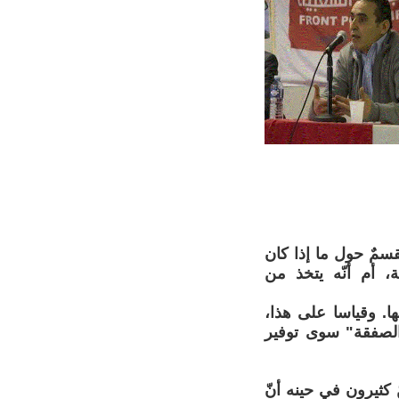
قسمٌ حول ما إذا كان
، أم أنّه يتخذ من
ا. وقياسا على هذا،
الصفقة" سوى توفير
ثيرون في حينه أنّ