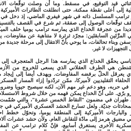
ثنائي قيد التوقيع، في مسقط. وما أن وصلت توقّعات الانف
لية إلى أعلى نقطة ممكنة، حتى انطلقت الطائرات الأميركية 
ّر ترامب المسلسل ذاته في شهر فيفري الماضي، إذ دخل في 
قف توقّعات الوصول إلى صفقة، ثم شرع في القصف بالتنسيق 
يدا من عجرفة الخداع الذي يمارسه ترامب يوميا خلف الميكر
ي المرَّتَين السابقتَين: مجرّد ثرثرة لا متناهية عن مفاوضات
ن وبناء تحالفات، ما يوحي بأنّ الانتقال إلى مرحلة جديدة م
التجهيزات لا غير.
اسي يحقّق الخداع الذي يمارسه هذا الرجل المتعجرف إلى م
واشنطن هي الطرف العقلاني الذي يسعى للخروج من الأزم
ذي يعرقل الحلّ برفضه المفاوضات. ويهدف أيضا إلى إيجا
الحلفاء التقليديين لأميركا، ممّن تردّدوا إزاء المسار الع
ي حربه، وهو دعم غير مهم الآن، لكنه سيصبح حيويا وضروريّا
و برّي. على أنّ الخداع يمكن فهمه من خلال شروط الاستسلام ا
ى طهران في مضمون "النقاط الخمس عشرة"، والتي صُمّمت 
محادثات جديّة. ولعل تسارع الحشد العسكري الأميركي في جبه
 والبارجات الأميركية إلى المنطقة يوميا، وتحوّل خطط احتل
في مضيق هرمز إلى مادّة للنقاش العام. ولأن حشد عشرات آل
سكرية الأخرى يستغرق أسابيع، فإنّ كلام ترامب عن المفاو