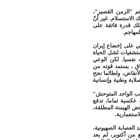
م "الزمن القصير"،
 الاستسلام. غير أنّ
لك قدرة فائقة على
لمهاجم.
حي على إخضاع إيران
ستشفيات لشل الحياة
ه نفسيا. لكن الوعي
اق ، يستمد قوته من
الأنقاض، ولطالما نجح
ابة وطنية وإنسانية
طب الواحد المتوحش"
ة عكسية تماما، تدفع
فض الهيمنة المطلقة،
استعمارية.
 العصابة الصهيونية،
 من أكتوبر، لم يعد