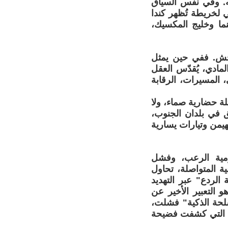
ته. وفي نفس السياق
لخريطة تُظهر كندا
نما وخليج المكسيك،
وحش. ففي حين يمثل
مادي، يُقدّس العقل
، المسيرات، الرقابة
تلة حضارية صماء، ولا
 في بلدان الجنوب،
هيمن وتيارات يسارية
زمية الرعب، وفشل
ة المتواصلة، تحاول
الردع" عبر التهديد
 التعبير الأخير عن
سلحة الذكية" فشلت،
بة التي كشفت فضيحة