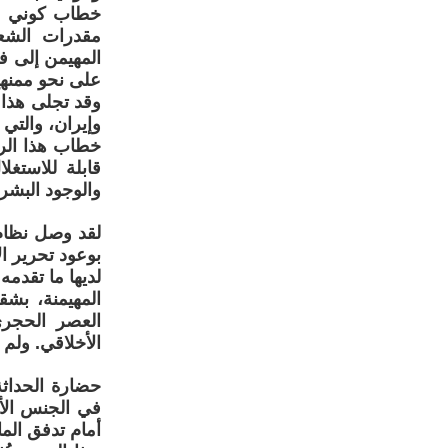
خطاب كوني لل
مقدرات الشعو
المهيمن إلى ف
على نحو ممنه
وقد تجلى هذا 
وإيران، والتي
خطاب هذا الرج
قابلة للاستغ
والوجود البشري
لقد وصل نظام 
بوعود تحرير ا
لديها ما تقدمه
المهيمنة، بشق
العصر الحجري
الأخلاقي. ولم ي
حضارة الحداثة 
في الجنس الأب
أمام تدفق الما