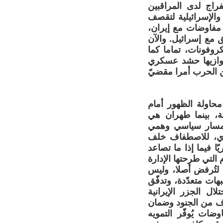
راج لدى المراقبين
والإسرائيلية لتقصف
مفاوضات مع إيران،
مع إسرائيل. والآن
وفونات، تماما كما
، يوازيها حشد عسكري
ن الحرب أمرا مقضيّ
حاولة الظهور أمام
ة، بينما طهران هي
د مسار سياسي وهمي
سكري، للاصطفاف خلف
 فيما إذا ما تصاعد
لتي طرحتها الإدارة
لتُرفض أصلا، وليس
ات متعدّدة، وتدفّق
ال الجزر الإيرانية
اف من الجنود وضمان
ضات يُوفّر التمويه