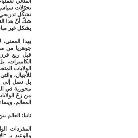
المثالي لعملي
تحوّلات سياسي
تشكّل تدريجي
شكّ أنّ هذا ا
بشكل غير مبا
بهذا المعنى، 
جوهريا من مخ
قبل ربع قرن 
الكاميرات، بل
الولايات المتح
للأجيال، والتي
بل تصل إلى إح
محورية في المن
من زجّ الولاي
المعالم. ويسا
ثانيا: العالم ب
والوعيد بـ "ال