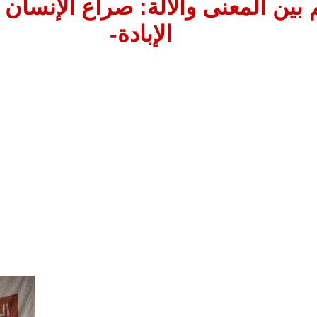
م بين المعنى والآلة: صراع الإنسا
الإبادة-