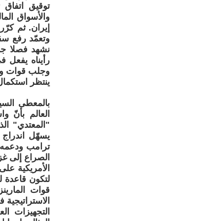
توقيق اتفاق 
والأسواق الما
إيران. ثم كر
وتعمّد رفع س
نشهد فصلا جد
رأيناه يفعل ف
وجلب قوات وسف
ينتظر استكمال 
بالمعطى السي
العالم بأنّ 
"المعتدي" ال
يسهّل اندراج 
ترامب ودعمه ف
الصراع إلى غز
الأمريكية عل
لتكون قاعدة ل
قوات المارينز
الاستراتيجية 
التجهيزات الع