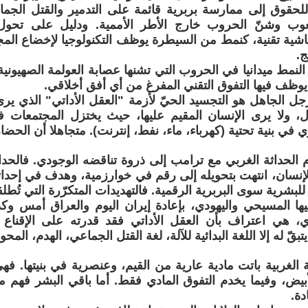
حقوق إلى ممارسة بربرية قائمة على التدمير والقتل الجما
ب وشنّ الحروب خارج الأطر الأممية. ودليل على تحول ال
اشية تقنية، كنمط من السيطرة يوظف التكنولوجيا لإخضاع المج
ج.
النمط ميدانيا في الحروب التي تشنها عصابة العولمة الصهيوني
 يوظف فيها التفوق التقني المفرغ من أي أفق أخلاقي.
ل الجاهل هو التجسيد الحيّ لأزمة "العقل الأداتي" الذي يرى 
لال، ولا يرى الإنسان المقيم عليها، حيث يختزل المجتمعات
 في بنية تحتية (كهرباء، ماء، نفط، إنترنت). متجاهلا أن الحض
الحداثة الغربي مع ترامب إلى ذروة تناقضه الوجودي. فالحداثة
لإنسان، انتهت بتحويله إلى رقم في خوارزمية، وهدف في إحداث
 للبشرية سوى البربرية الرقمية. فالتهديدات المتكرّرة التي تُطلق
يها المسيحي واليهودي، بإعادة إيران اليوم والعراق أمس وك
، هي اعتراف بأن العقل الأداتي فقد قدرته على الإقناع
تبقّ له إلا اللغة البدائية للآلة، لغة القتل الجماعي، الهدم، المحو.
الغربية باتت مادية عارية من القيم، وعنصرية في بنيتها. فهي ل
يض، وفيما يخدم التفوق المادي فقط. أما باقي البشر فهم م
دة.