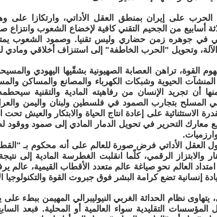
 الحرب على إيران بمنطق العقل الأداتي، وارتكازا على وه
ثة أسابيع من الجحيم التقني كافية لإخضاع الشعوب وانتزاع صك
اني في جوهره زمن حضاري وليس تقنيا. وصمود الشعوب يمت
الآلة، وتحويل "الحرب الخاطفة" إلى استنزاف أخلاقي ومادي ل
م القوة، تراهن العصابة الصهيونية بشقّيها اليهودي والمسي
لمنشآت الحيوية وشبكات الكهرباء والمصانع والمساكن والم
منها أن تجريد الإنسان من رفاهيته المادية والتقنية سيحطم
ني المسلح بتجارب الصمود في فلسطين ولبنان واليمن والعر
درة الاستثنائية على إعادة انتاج الحياة والابتكار والعيش تحت 
 معارك التحرير في تحويل الدمار المادي إلى صمود ووقود لصل
وارزميات.
اول العقل الأداتي فرض صورة للعالم على أنه محكوم بـ "الق
نار والابتزاز الرقمي، كلّما انقلبت الغطرسة المادية إلى نتيج
تداد العالم نحو صياغة عالم متعدد الأقطاب القيمية، عالم ير
ة إنسانية تضع كرامة البشر فوق جبروت القوة والتكنولوجيا ال
تهاوى نظام الحداثة الغربي النيوليبرالي المهيمن ببطء على يد
 المؤسسات التقليدية سواء العالمية أو المحلية. فبعد السابع