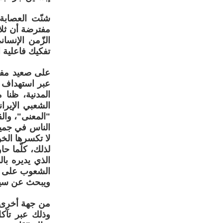
شنّت العصابة
مفترضة أن ثلا
الزّمن الإنس
تفكيك فاعلية 
على صعيد مفهو
عبر استهداف ا
المدنية، ظنا 
الشعبي الإيرا
"المعنى"، والق
الناس في جميع
لا تكسرها الخ
لذلك، كلّما ح
الذي يديره بال
الشعوب على ام
ويبحث عن سياد
من جهة أخرى، ي
وذلك عبر تآكل