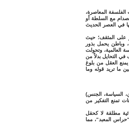
ت الفلسفة المعاصرة،
لصدام مع السلطة أو
ها في العصر الحديث
ر على المثقف؛ حيث
، وباطن يحمل بذور
فسة العالمية، وتحولت
في التحايل بدلاً من
يمنع العقل من بلوغ
 ما تريد قوله وما
، السياسة، الجنس)
ات تمنع التفكير من
رائية مطلقة لا كحقل
"حراس المعبد"، مما