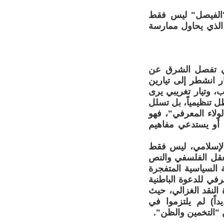
 و"الفيصل" ليس فقط
 الذي يحاول ممارسة
التي تفصل الشرق عن
ار انشطر إلى تيارين
، وتيار تغريبي يرى
ل تنظيمياً، بل تسلل
ولاء المعرفي"، فهو
، أو يستدعي مفاهيم
 الإسلامي، ليس فقط
لعقل الفلسفي والنص
 السياسية المتفجرة
في للدعوة الباطنية
النقد الغزالي، حيث
اً) لم يلتزموا في
 "التخمين والظن".