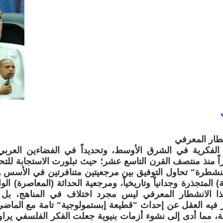
ار المعرفي
الفكرية في الشرق الأوسط، وتحديداً في الفضاءين العربي 
اً منذ منتصف القرن التاسع عشر؛ حيث تبلورت الاستجابة للت
منشطرة" تحاول التوفيق بين مرجعيتين متنافرتين في الأسس 
) المتجذرة وجدانياً وتاريخياً، ومرجعية الحداثة (المعاصرة) الواف
هذا الانشطار المعرفي ليس مجرد اختلاف في المناهج، بل
يه العقل عن إحداث "قطيعة إبستمولوجية" تامة مع الماضي،
ة، مما أدى إلى نشوء أزمات بنيوية جعلت الفكر الفلسفي يراوح