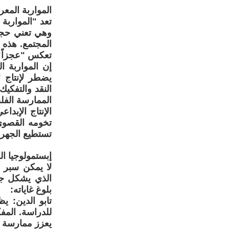
المواربة المع
تعد "المواربة 
وهي تعني حجب 
المجتمع. هذه 
تعكس "عجزاً" 
إن المواربة 
يضطر لإنتاج 
النقد والتفكيك
الممارسة الفل
الإنتاج الإبد
تخومه القصوى
تستطيع الجهر 
إبستمولوجيا ال
لا يمكن سبر 
الذي يشكل جدا
بلوغ غاياته:
تابو الدين: ي
للدراسة. المف
يعزز ممارسة ال