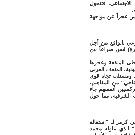
 الاجتماعي، فتتحول
.
عكس عجزاً عن مواجهة
وعي بالواقع من أجل
رة) ليس صراعاً بين
سطى المثقفة وعجزها
دية. المثقف العربي
ة، ومستلب تجاه قوى
عاجي" من المفاهيم،
اركسيين أنفسهم جاء
ت الشرقية، مما حول
 كرمز لـ "استقالة
" الذي تناوله محمد