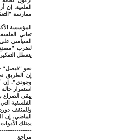
أركون كحالة م
العلمية. إن 
ممارسة "التعقل
المؤسسة الأكاد
تعاني الفلسف
السياسي على 
لضرب "مصنع تو
يتعطل التفكير 
نحو "فيصل" جد
إن الطريق نح
وجودي". إن كس
استمرار حالة 
يبقى الصراع ب
الفلسفية التي
وللمثقف دوره 
الماضي. إن ال
يمتلك الأدوات،
-----------------
مراجع