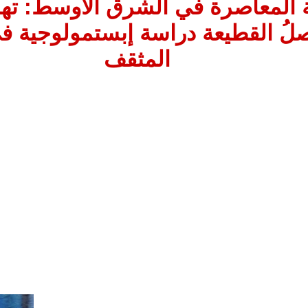
 المعاصرة في الشرق الأوسط: تهاف
لُ القطيعة دراسة إبستمولوجية ف
المثقف