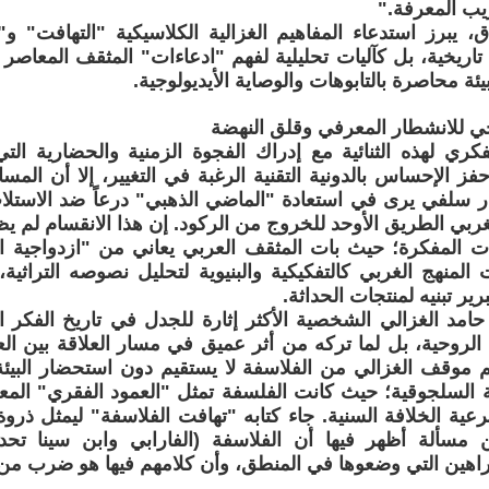
يب المعرفة."
، يبرز استدعاء المفاهيم الغزالية الكلاسيكية "التهافت"
تاريخية، بل كآليات تحليلية لفهم "ادعاءات" المثقف المعاصر
ة محاصرة بالتابوهات والوصاية الأيديولوجية.
يخي للانشطار المعرفي وقلق النهضة
لفكري لهذه الثنائية مع إدراك الفجوة الزمنية والحضارية 
ز الإحساس بالدونية التقنية الرغبة في التغيير، إلا أن المس
ر سلفي يرى في استعادة "الماضي الذهبي" درعاً ضد الاستلاب
غربي الطريق الأوحد للخروج من الركود. إن هذا الانقسام لم يظ
ت المفكرة؛ حيث بات المثقف العربي يعاني من "ازدواجية ال
المنهج الغربي كالتفكيكية والبنيوية لتحليل نصوصه التراثية
برير تبنيه لمنتجات الحداثة.
و حامد الغزالي الشخصية الأكثر إثارة للجدل في تاريخ الفكر
الروحية، بل لما تركه من أثر عميق في مسار العلاقة بين ا
م موقف الغزالي من الفلاسفة لا يستقيم دون استحضار البيئة
السلجوقية؛ حيث كانت الفلسفة تمثل "العمود الفقري" المعر
ية الخلافة السنية. جاء كتابه "تهافت الفلاسفة" ليمثل ذروة 
سألة أظهر فيها أن الفلاسفة (الفارابي وابن سينا تحديد
لبراهين التي وضعوها في المنطق، وأن كلامهم فيها هو ضرب من