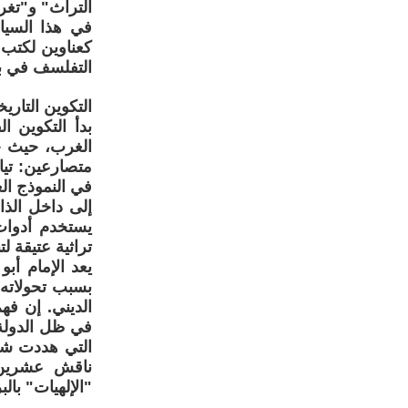
التراث" و"تغر
في هذا السياق
كعناوين لكتب 
التفلسف في بيئ
التكوين التار
بدأ التكوين ا
الغرب، حيث حف
متصارعين: تيا
في النموذج ال
إلى داخل الذا
يستخدم أدوات 
تراثية عتيقة لت
يعد الإمام أب
بسبب تحولاته 
الديني. إن فه
في ظل الدولة 
التي هددت شرع
ناقش عشرين م
"الإلهيات" با