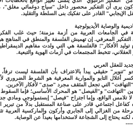
ن "التفكير الرغبوي" الذي يتمنى تغيير الواقع بالخطابات الإ
أركون يرى أن التفكير محصور داخل "سياج دوغمائي مغلق"، م
 الإيجابي" القادر على تفكيك بنى السلطة والتقليد.
يمية والوصاية الأيديولوجية
ة في الجامعات العربية من أزمة مزمنة؛ حيث غلب الفكر ال
التفكير المعرفي. إن تهميش الفلسفة والمنطق في المناهج ه
ليد الأفكار"؛ فالفلسفة هي التي ولدت مفاهيم الديمقراطية
العقلاني، تتخبط المجتمعات في أزمات الهوية والتبعية.
يد للعقل العربي
و "تنوير" حقيقي يبدأ بالاعتراف بأن الفلسفة ليست ترفاً
ر أغلال التابو والمواربة المعرفية هو الشرط الضروري لأ
"التهافت" التي تجعل المثقف مجرد "صدى" لأفكار الآخرين.
ين "التهافت" و"الفيصل" هو المحرك الأساسي؛ فإما السقوط 
 لا تلامس الواقع، وإما اجتراح "فيصل" إبستمولوجي ومادي جدي
كفاعل اجتماعي قادر على صناعة المستقبل بدلاً من تبرير ال
رحلة من الغزالي إلى الجابري وأركون والماركسية العربية تث
 لكنه يحتاج إلى الشجاعة لاستخدامها بعيداً عن الوصاية.
----