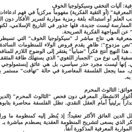
رفية: آليات التخفي وسيكولوجيا الخوف
المعرفية" (أو التقية الفكرية) مفهوماً مركزياً في فهم ادعاءا
العلم أو استبداله بلغة رمزية مواربة لتمرير الأفكار دون ا
الممارسة ليست جديدة، فلها جذور في التاريخ الإسلامي، لكن
عن المواجهة الفكرية الصريحة.
المعرفية هي نتاج مباشر لـ "سيكولوجيا الخوف" التي تسيط
"نص مزدوج": ظاهر يقدم فروض الولاء للمنظومات السائدة
. هذا النهج أنتج فكراً "ضبابياً" يفتقر إلى الوضوح اللازم للمنا
سفية إلى نوع من "الجمباز اللغوي" الذي يستهلك طاقة المثقف 
اعي. إنها ليست مجرد حذر سياسي، بل هي عائق إبستمولوجي 
، مما يجعل الفلسفة المعاصرة في حالة "تهافت" مستمر بين
به.
عوائق: الثالوث المحرم
أغوار الانشطار المعرفي دون فحص "الثالوث المحرم" (الدين
راً برلينياً أمام العقل النقدي. تظل الفلسفة محاصرة بتابوه
ظل الدين العائق الأكثر تعقيداً؛ إذ يُنظر إليه كمنظومة ما و
كر الذي يسعى لتشريح المنظومة العقدية يصطدم مباشرة بـ 
مواربة المعرفية المذكورة آنفاً.