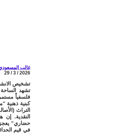
غالب المسعودي
2026 / 3 / 29
تشخيص الانشط
تشهد الساحة 
فلسفياً مستمر
كبنية ذهنية "
التراث (الأصالة
النقدية. إن 
حضاري" يعجز ف
في قيم الحداث