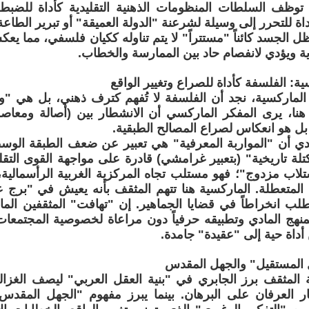
 توظف السلطات المنظومات الذهنية التقليدية كأداة للضبط
ة للتحرر إلى وسيلة لشرعنة "الدولة العميقة" أو تبرير الطاعة
ظل الجسد كائناً "مستتراً" لا يتم تناوله ككيان فلسفي، مما ي
ية ويؤدي لانفصام حاد بين الممارسة والخطاب.
ية: الفلسفة كأداة للصراع وتغيير الواقع
 الماركسية، نجد أن الفلسفة لا تُفهم كترف ذهني، بل هي "
هنا، يرى المفكر الماركسي أن الانشطار بين (أصالة ومعاص
بل هو انعكاس لصراع المصالح الطبقية.
ادي أن "المواربة المعرفية" هي تعبير عن ضعف الطبقة الو
ة تاريخية" (بتعبير غرامشي) قادرة على مواجهة القوى التقلي
لاب مزدوج"؛ فهو مستلب تجاه المركزية الغربية الرأسمالي
ية المتعطلة. الماركسية هنا تتهم المثقف بأنه يعيش في "برج 
يتطلب انخراطاً في قضايا الجماهير. إن "تهافت" المثقفين الم
منهج المادي وتطبيقه حرفياً دون مراعاة لخصوصية المجتمعا
أداة حية إلى "عقيدة" جامدة.
 المستقيل" والجهل المقدس
المثقف برز الجابري في "بنية العقل العربي" ليصف الغزالي
ر العرفان على البرهان. بينما يبرز مفهوم "الجهل المقدس