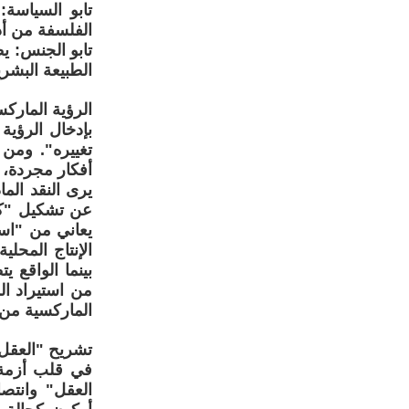
تابو السياسة:
الفلسفة من أدا
تابو الجنس: ي
الطبيعة البشر
الرؤية الماركس
بإدخال الرؤية
تغييره". ومن 
أفكار مجردة، 
يرى النقد الم
عن تشكيل "كتل
يعاني من "است
الإنتاج المحل
بينما الواقع 
من استيراد ال
الماركسية من 
تشريح "العقل
في قلب أزمة 
العقل" وانتصا