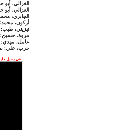
الغزالي، أبو ح
الغزالي، أبو ح
الجابري، محمد 
أركون، محمد: 
تيزيني، طيب: م
مروة، حسين: ال
عامل، مهدي: ن
حرب، علي: نق
في رحيل جليل