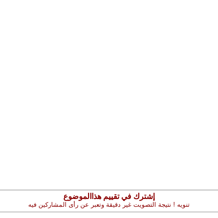
إشترك في تقييم هذاالموضوع
تنويه ! نتيجة التصويت غير دقيقة وتعبر عن رأى المشاركين فيه