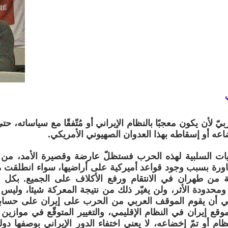
ربيّ لأن يكون معجبًا بالنظام الإيراني أو مُتّفقًا مع سياساته، 
عه أو إسقاطه بهذا العدوان الصهيوني الأمريكي.
عيات السلبية لهذه الحرب فستظلّ عارضة وقصيرة الأمد، من
جاورة بسبب وجود قواعد أميركية على أراضيها، سواء انطلقت م
بة من طهران في الانتقام ورفع الأكلاف على الجميع. بكل 
 ومحدودة الأثر، ولن يغيّر ذلك من نتيجة المعركة شيئا، وليس ه
بغي أن يقوم الموقف العربي من الحرب على إيران على حسابا
بموقع إيران في النظام الإقليمي، والتغيير المتوقّع في موازين ا
م أو تمّ إخضاعه، لا يعني اختفاء الدور الإيراني بوصفها دولة