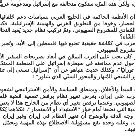
ولكن هذه المرّة ستكون متحالفة مع إسرائيل ومدعومة غربيًّا 
ان الأنظمة الحاكمة في الخليج العربي بسياسات دعم حُلفائه
والحصار، وخوفا من التطويق الغربي والهيمنة الإسرائيلية، فك
مُعادي للمشروع الصهيوني، وتمّ تركيب نظام جديد يُعيد التحا
الشّاه؟
لعرب في كمّاشة حقيقية تضيع فيها فلسطين إلى الأبد، وتُجبر 
لمشروع الصهيوني.
 كان يجب على العرب التمعّن في أبعاد تصريحات السفير ال
حول عدم ممانعته في سيطرة إسرائيل على المنطقة الممتدّة 
ًّا توراتيًا"، وكذلك حديث نتنياهو عن أن "إسرائيل تسعى إلى
 الشيعي المُنهار والمحور السنّي الذي يتبلور" !
لمبدأ والأخلاق، وبمنطق السياسة والأمن الاستراتيجي لشعوب 
لحرب على إيران، بغرض تغيير نظام يرفض تصفية قضية فلسط
صهيوني. وعندما نرفض تغيير أي نظام من الخارج هذا لا يعني أبد
ية التي تضعنا أمام خيار "الاستبداد أو الاستعمار"، فكلاهما يُكم
جه الدقة والوضوح أن تغيير النظام في إيران وغير إيران م
ب، وعليه وحده تقع مسؤولية الاضطلاع بهذه المهمة وتحمّل تبع
ية..