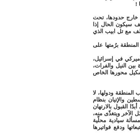
!
ا خارج حدودها، تحت
يف سيكون الحال إذا
لف مع تل ابيب الذي
المنطقة برُمتها على
أميركي في إسرائيل،
بين النيل والفرات،
 تشكيل محورها الخاص
المنطقة ودولها، لا
ين والإتيان بنظام
ًا القبول بالارتهان
ّل الآخر ويتغذّى منه،
سألة سيادية محلّية
اتها ودفع فواتيرها