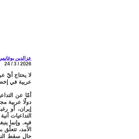
عزالدين بوغانمي
2026 / 3 / 24
لا يحتاج أيّ ع
عربية في إخضا
أمّا عن التدا
دولًا عربية م
إيران، أو رغ
التداعيات آنية
فيه. وإنما ين
الأمد، تتعلّق 
حال سقط النظا