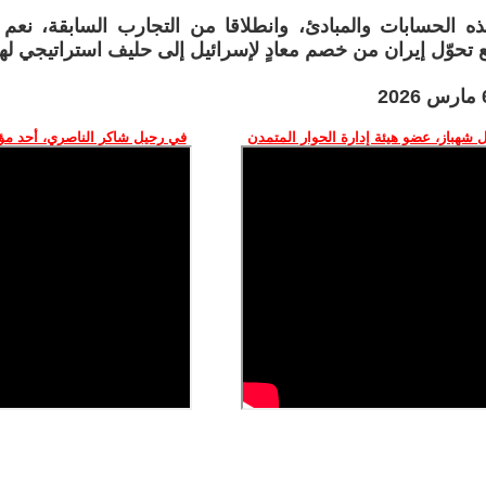
ه الحسابات والمبادئ، وانطلاقا من التجارب السابقة، نعم
 تحوّل إيران من خصم معادٍ لإسرائيل إلى حليف استراتيجي لها
 شهباز، عضو هيئة إدارة الحوار المتمدن
في رحيل شاكر الناصري، أحد م