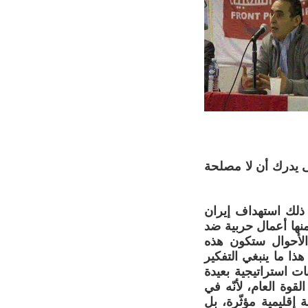
حتى يدرك أن لا مصلحة
 ذلك استهداف إيران
نها أعمال حربية ضد
الأحوال ستكون هذه
ذا ما ينبغي التفكير
ت استراتيجية بعيدة
لقوة العام، لأنّه في
 إقليمية مؤثّرة، بل