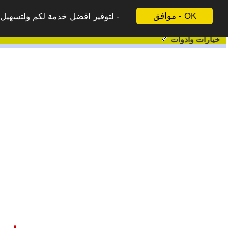
موافق - OK
لتوفير افضل خدمة لكم ولتسهيل ع
خيارات وادوات