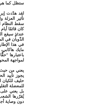
ستظل كما هي، 
لقد هدّدت إير
تأثير العزلة 
سقط النظام ال
كان قائمًا أيام 
عندئذٍ سيقع ا
الذّوبان في ا
في هذا الإطار
مايك هاكابي، 
باعتبارها "حق
لمواجهة المحور
يعني من حيث ا
يجوز تأييد ا
حليف للكيان ال
للمعضلة التقليد
بل يعني على و
يُقرّرها الشع
دون وصاية أجنب