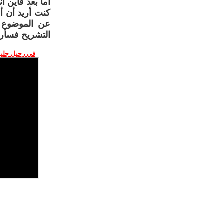
أما بعد فأين ان
كنت أريد أن أ
عن الموضوع ا
التشريح فسأرج
في رحيل جليل