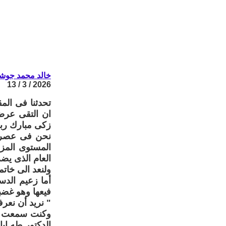
خالد محمد جوش
2026 / 3 / 13
تحدثنا فى ال
ان التقى عرض
زكى مبارك ربم
نحن فى عصر ب
المستوى المزر
العام الذى يضم
ولنعد الى خاتم
أما زعيم الدس
فيعها وهو غضب
" نريد أن نعرف
وكنت سمعت ان
الدكتور طه اي