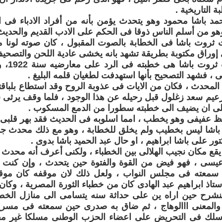
ة التاريخية .
د باشا محمود وهو يتحدث يؤمن بأنه من أفراد الادباء فى ال
هو من أسلم الناس ذوقا فى الحكم على الادب القديم والحديث
ثروت باشا فى الخطابة بالصوت المقبول ، كان صوته لونا 
إوراق مكتوبة بطريقة تشهد بانه يخشى عادية اللحن والتصحيف
واعظم خط
، فشهد التصحيح بأنها استهدفت لطغيان قلمه البليغ .
 المحدث ، فكان من الايات فى عذوبة الروح وقد استطاع بلبا
عيم سعد زغلول قبل رحيله عن هذا الوجود ، فلما وقف يرثى س
لى ان يضيف الى خطبته سطورا من الدمع المسكوب .
 عفيفى وهو يخطب ، امما اسلوبه فى الحديث فقد بهر قلبى 
شا ليس بخطيب ولم يخلق للخطابة ، وهو مع ذلك محدث جذ
ور على باشا ابراهيم ، او حال عبد الحميد باشا بدوى .
يقع مكان نجيب الهلالى بين الخطباء ، ولكنى أعرف أنه محدث
 عيسى ، فهو فيض من القوة والفتوة حين يتحدث ، وإن كنت
سمعته فى مجلس النواب ، ولعل ذلك لان موقفه كان موق
ستاذ ابراهيم عبد الهادى كان من خطباء الثورة المصرية ، وكان
شرح حين اراه ين على حداثة سنه يتسامى الى منازل الخطبا
والمعنى ااالوهاج ، ثم ضاق به صدرى حين سمعته فى مسرح ا
 سلك فى التحريض على اعضاء الحزب الوطنى مسلكا غير مق