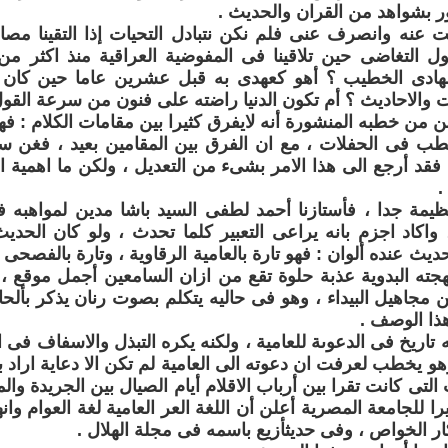
ر بشواهد من القران والحديث .
 عنه وانصرف عنى فلم نكن نتبادل التحيات إذا التقينا مصا
طول التغاضى حين تلاقينا فى المفوضية العراقية منذ اكثر 
الهادى الخطيب ؟ أهو كعهدى به قبل عشرين عاما حين كان
ات والاحاديث ؟ أم تكون الدنيا راضته على فنون من سرعة القول
ن من خطبه المنشورة أنه لايفرق كثيرا بين مقامات الكلام 
خطب فى الحفلات ، مع ان الفرق بين المقامين بعيد ، فغن
 فقد أرجع الى هذا الامر بشىء من التعديل ، ولكن ما اهمية 
.
يمة جدا ، فأستازنا أحمد لطفى السيد باشا مدين لمواهبه 
، واكاد اجزم بانه يراعى التعبير كلما تحدث ، ولو كان الحديث
يث عنده ألوان : فهو تارة بالعامية الرقاوية ، وتارة بالفصحى ال
هجته البدوية عذبة حلوة تقع من ازان السامعين أجمل موقع ، ف
 مجاهيل البيداء ، وهو فى حاليه يتكلم بصوت رنان يذكر بألحا
ا الوصف .
 تاريخ فى الدعوىة للعامية ، ولكنه يكره التبذل والاسفاف ف
هو يخطب لعرفت ان دعوته الى العامية لم تكن الا دعاية اراد 
لتى كانت تقرا بين أرباب الاقلام أيام الصيال بين الجريدة والمؤ
ا للجامعة المصرية أعلن أن اللغة العر العامية لغة العوام وان
ار الخواص ، وفى حديثأزيع باسمه فى مجلة الهلال .