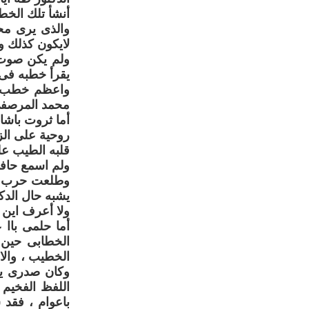
أنشأ تلك الخطب
والذى يرى محم
لايكون كذلك و
ولم يكن صوت 
يقرأ خطبه فى 
محمد المرصفى 
أما ثروت باشا
روحية على الز
قلبه الطيب ع
ولم اسمع حافظ
وطلعت حرب با
يشبه حال الدكت
ولا أعرف اين 
أما حلمى باا
الخطابى حين 
الخطيب ، والا
وكان صدرى ين
اللفظ الفخيم 
باعوام ، فقد