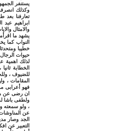
يستنفر الجمهو
وكذلك انصرفت
تعارفنا بعد 
ابراهيم عبد 
والامثال والاي
يشهد ما اقرأم
النواب كما ي
خطيبا ومتحدثا
حيوات الرجال 
لذلك اهمية عظ
الخطابة ثانيا 
للضيوف ، وللحد
المقامات ، ول
فهو أعرابى من
ان رضى عن هذ
ولطفى باشا له
، ولو سمعته و
عن المناوشات ا
الجد وصار مدير
التعبير عن افك