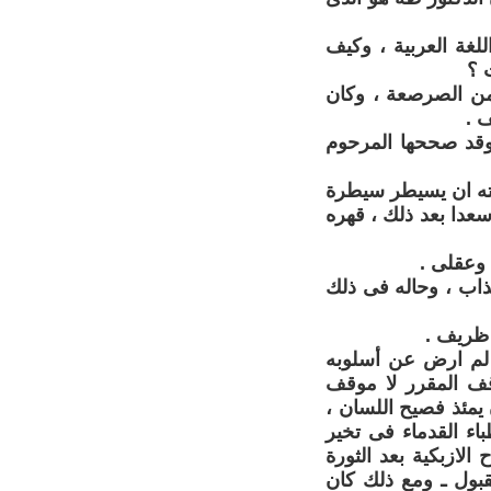
لغة العربية ، وكيف
 ؟
من الصرصعة ، وكان
 .
ب ثروت باشا هى خطبته فى الرد على معارضيه سنة 1922، وقد صححها المرحوم
قته ان يسيطر سيطرة
عدا بعد ذلك ، قهره
وعقلى .
اب ، وحاله فى ذلك
 ظريف .
 لم ارض عن أسلوبه
ف المقرر لا موقف
 يمئذ فصيح اللسان ،
ء القدماء فى تخير
لازبكية بعد الثورة
بول ـ ومع ذلك كان