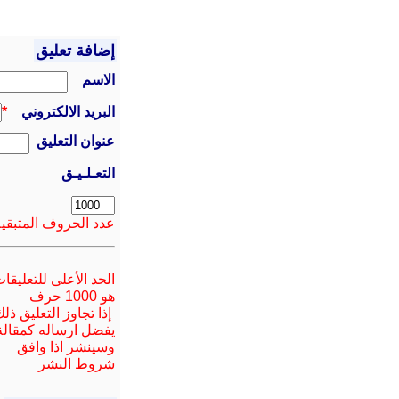
إضافة تعليق
الاسم
البريد الالكتروني
*
عنوان التعليق
التعـلـيـق
عدد الحروف المتبقية
الحد الأعلى للتعليقا
هو 1000 حرف
إذا تجاوز التعليق ذل
يفضل ارسا
له
كمقالة
وسينشر اذا وافق
شروط النشر