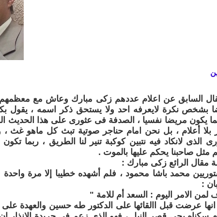
ن
مقال السابق عن اعلام عددهم زكى مبارك وعاش مع معظمهم 
ا بشخص نكرة لايعرفه احد ولا يستحق ذكر اسمه ، يقول بكل 
ا يكون مريضا نفسيا ، الصدفة فى عثورى على هذا الحديث الف
لا أعلام ، بل نحن امام حناجر صوتية تبث كل ماهو غث ، ول
ى الذى لانكاد فيه نتبين كوكبة تنير لنا الطريق ، ربما تكون
 مثل صاحبنا يحكم عليها بالموت .
ة مقال الرائع زكى مبارك :
توريين محمد باشا محمود ، فلم أشهده خطيبا إلا مرة واحدة 
ان :
 لمن الامر اليوم : السعد أم للامة "
ها عرضت قبل االقائها على الدكتور طه حسين والعهدة ع
ام سكناه بحى قصر النيل ، فهو الذى زعم فى جريدة الانذار ان