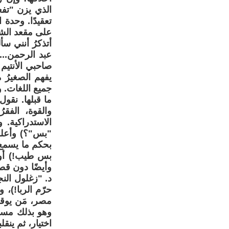
الذي يزن "تف
تعقيدًا. وحد
على مقعد الشخ
أتذكرُ أنني س
عبد الرحمن..
صاحبي الأنتيم
يفهم الصغيرُ 
جميع اللغات. و
ما قبلها. نقول
والقوة، الفق
الاستدراكية.
"بس"؟) وأعلم 
بحكم ما يسمع 
بس طيب!) أو:
وأيضًا دون قص
د. "زغلول النج
حرّم الربا!)، 
مصر، مَن يوقظه
وهو بذلك مسلم
اختيار، ثم ينق