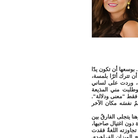
وسعها أن تكون يدًا
أن تترك أثرًا بلمسة،
ية، وردت على لساني
وطلبت مني المذيعة
فقط "معنى ودلالة".
ُ نفسَه مكان الآخر
نا يتجلى الفارقُ بين
رة دون اغتيال صاحبها،
 تجاوزته اللغةُ فقدت
 الميزان الفراهيدي