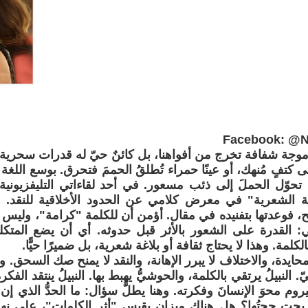
Facebook: @Na
وجة شفافة تخرج من أفواهنا، بل كائنٌ حيّ له قدرات سحرية. ب
ى كتفٍ مُنهك، أو عينًا حمراء تُطلقُ الحممَ فتحرق. بوسع اللغة 
تحوّل الحملَ إلى ذئب مسعور. في أحد لقاءاتي التليفزيون
مة الشعرية" في معرض كلامي عن الحدود الأخلاقية للنقد. 
فوعدتها بتفنيده في مقال. أؤمن أن للكلمة "كرامة"، وليس 
: القدرة على الشعور بالأثر قبل حدوثه. أي أن يضع المتكلم
لمة. وهذا لا يحتاج ثقافة أو بلاغة شعرية، بل ضميرًا حيًّا.
ايدة، والاختلاف لا يبرر الإهانة، والنقد لا يمنح صك السحق. وه
. النبيلُ يرتقي بالكلمة، والحوشيُّ يهبط بها. النبيلُ ينتقد الفك
يروم محوَ الإنسانَ وفكرته. وهنا يطلُّ سؤال: ما الحدُّ الذي إن
ربحت حجتُها؟ هل هناك ميزان يقيس "أثر الكلمات"، على نهج