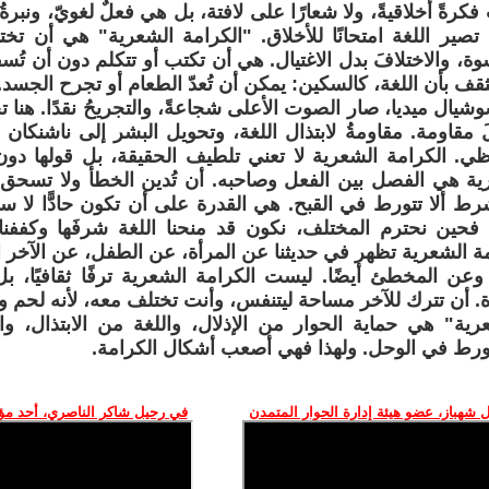
فكرةً أخلاقيةً، ولا شعارًا على لافتة، بل هي فعلٌ لغويّ، ونبرة
 تصير اللغة امتحانًا للأخلاق. "الكرامة الشعرية" هي أن تختار
ة، والاختلافَ بدل الاغتيال. هي أن تكتب أو تتكلم دون أن تُس
قف بأن اللغة، كالسكين: يمكن أن تُعدّ الطعام أو تجرح الجسد.
ال ميديا، صار الصوت الأعلى شجاعةً، والتجريحُ نقدًا. هنا تحد
 مقاومة. مقاومةُ لابتذال اللغة، وتحويل البشر إلى ناشنكان 
ظي. الكرامة الشعرية لا تعني تلطيف الحقيقة، بل قولها دون ن
ية هي الفصل بين الفعل وصاحبه. أن تُدين الخطأ ولا تسحق
شرط ألا تتورط في القبح. هي القدرة على أن تكون حادًّا لا سوقيً
دًا. فحين نحترم المختلف، نكون قد منحنا اللغة شرفَها وكففن
مة الشعرية تظهر في حديثنا عن المرأة، عن الطفل، عن الآخر ا
عن المخطئ أيضًا. ليست الكرامة الشعرية ترفًا ثقافيًا، 
اة. أن تترك للآخر مساحة ليتنفس، وأنت تختلف معه، لأنه لحم ور
رية" هي حماية الحوار من الإذلال، واللغة من الابتذال، 
ورط في الوحل. ولهذا فهي أصعب أشكال الكرامة.
 شهباز، عضو هيئة إدارة الحوار المتمدن
في رحيل شاكر الناصري، أحد م