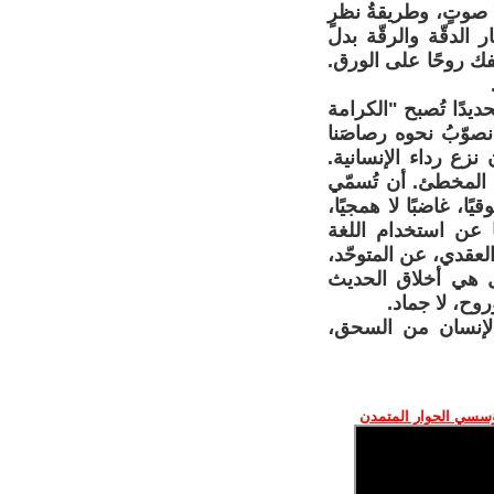
ُ صوتٍ، وطريقةُ نظرٍ
 الدقّة والرقّة بدل
فك روحًا على الورق.
يدًا تُصبح "الكرامة
نصوّبُ نحوه رصاصَنا
زع رداء الإنسانية.
 المخطئ. أن تُسمّي
ا، غاضبًا لا همجيًا،
ا عن استخدام اللغة
لعقدي، عن المتوحّد،
بل هي أخلاق الحديث
وح، لا جماد.
والإنسان من السحق،
ؤسسي الحوار المتمدن