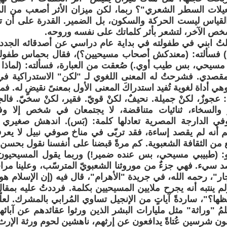
عيلات السطر الشعري"؟ ربما، لكن ميزان الأثر أصعب من ال
ة القياس ليست الحركة والسكون، بل الضمير. القدرة على أن
ص الآخر، لتشعر بأثر كلماتك على نفسه وروحه.
ألتُ ابني في طفولته في بداية عام دراسي عن أصدقائه الجدد.
.) فسألته: (معندكش أصحاب مسيحيين؟)، فقال بحماس طفولي:
 مسيحي، بس طيب أوي.) صُعقت من العبارة، فسألته: (لماذا
مقصدي. فشرحتُ له المعنى اللغوي لـ "لكن" الاستدراكية في 
هي أداة لغوية تُفيد استدراكَ المعنى الأول بمعنىً نقيضٍ له. فما
: عجوزٌ، لكنْ جميلة. نحيفٌ، لكنْ قويّ. فقير، لكنْ سخيّ. فالجمال
رُ والسخاء، ثنائيات متناقضة، لا يجتمعان في شخص إلا وف
 وفي الدارجة المصرية تعادلها كلمة: (بَس). اندهش صغير
أنه لم يقصد إساءة، فقد تربّى في مناخ صوفي نبيل لا يعر
من الثقافة الشعبوية. كم مرةً قبضنا على أنفسنا نقول بحسن 
 (طبيبي مسيحي، بس عنده ضمير!) وربما يقول المسيحيون ع
د سيء. فهي جزءٌ من موروثنا الشعبويّ المترسّب، وعلينا مراجع
ار"، رحمه الله، في جريدة "الأهرام"، قال فيه (إن الإسلام هو 
ولم ينتبه أنه يجرح ملايين المسيحيين بكلمة. فرددتُ عليه بمقال
ا؟"، ساردةً آياتٍ من الإنجيل تساوي المُرابي بالمشرك. لعلّه 
ُ "وراثة" مثل مليارات البشر الذين ورثوا عقائدهم عن آبائ
لبون شرسين عُتاةً يدافعون عن إرثهم، ناهشين لحوم ورثة الإرث