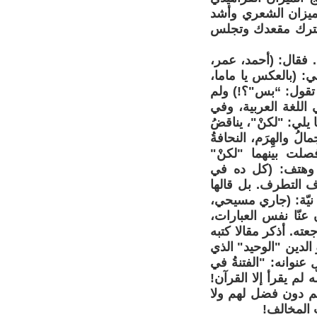
ميزان الشعري وأشد
 تترك مقعدك وتجلس
 فقال: (أحمد، عمر،
 (بالعكس يا ماما،
 تقول: “بس"؟!) ولم
اللغة العربية، وفي
 يلي: "لكنْ"، يناقضُ
ُ والهِرَم، النحافةُ
صلت بينهما "لكنْ"
ي وهتف: (كل ده في
ف التطرف. بل قالها
نيّة: (جاري مسيحي،
نّا نفس العبارات،
ته. أذكر مقالا كتبه
الدين "الوحيد" الذي
 عنوانه: "الفتنةُ في
لم يقرأ إلا القرآن!
هم دون فضل لهم ولا
 المخالف!