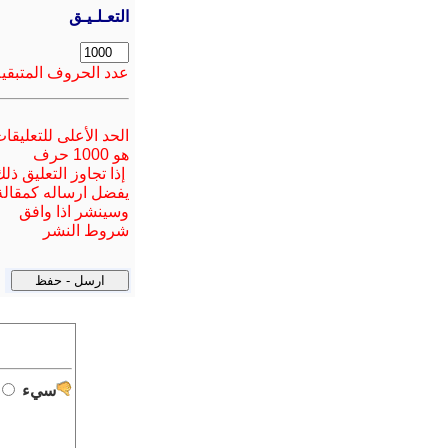
التعـلـيـق
عدد الحروف المتبقية
الحد الأعلى للتعليقا
هو 1000 حرف
إذا تجاوز التعليق ذل
يفضل ارسا
له
كمقالة
وسينشر اذا وافق
شروط النشر
سيء