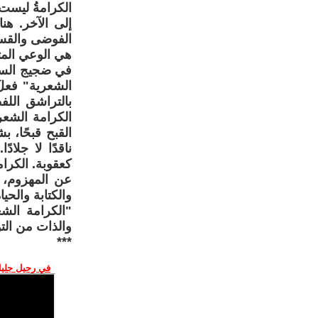
الكرامةُ ليست 
إلى الآخر. هنا
الفوضى والقسو
هي الوعي المث
في ضجيج السوشي
الشعرية" فعلَ
بالتراشق اللف
الكرامة الشعر
القبح قبحًا، ب
ناقدًا لا جلا
كعقوبة. الكرا
عن المهزوم، و
والكتابة والحي
"الكرامة الشع
والذات من الت
***
في رحيل جليل