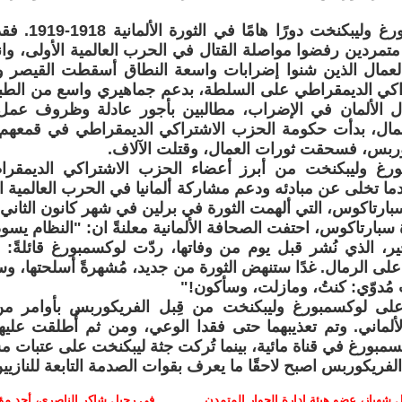
لعبت لوكسمبورغ و
متمردين رفضوا مواصلة القتال في الحرب العالمية الأولى، وان
العمال الذين شنوا إضرابات واسعة النطاق أسقطت القيصر و
اكي الديمقراطي على السلطة، بدعم جماهيري واسع من الطبقة
ال الألمان في الإضراب، مطالبين بأجور عادلة وظروف عم
عمال، بدأت حكومة الحزب الاشتراكي الديمقراطي في قمعهم 
ربس، فسحقت ثورات العمال، وقتلت الآلاف.
رغ وليبكنخت من أبرز أعضاء الحزب الاشتراكي الديمقراطي
ما تخلى عن مبادئه ودعم مشاركة ألمانيا في الحرب العالمية الأ
رتاكوس، التي ألهمت الثورة في برلين في شهر كانون الثاني 1919.
سبارتاكوس، احتفت الصحافة الألمانية معلنةً ان: "النظام يسو
ير، الذي نُشر قبل يوم من وفاتها، ردّت لوكسمبورغ قائلةً: "أ
لى الرمال. غدًا ستنهض الثورة من جديد، مُشهرةً أسلحتها، وس
مُدوّي: كنتُ، ومازلت، وسأكون!"
على لوكسمبورغ وليبكنخت من قِبل الفريكوربس بأوامر م
ألماني. وتم تعذيبهما حتى فقدا الوعي، ومن ثم أُطلقت عليهم
كسمبورغ في قناة مائية، بينما تُركت جثة ليبكنخت على عتبات 
فريكوربس اصبح لاحقًا ما يعرف بقوات الصدمة التابعة للنازيين
 شهباز، عضو هيئة إدارة الحوار المتمدن
في رحيل شاكر الناصري، أحد م