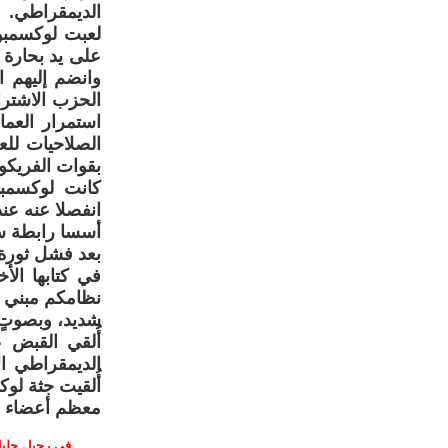
الديمقراطي.
على يد بحارة 
وانضم إليهم 
الحزب الاشتر
استمرار العم
الصلاحيات لل
بقوات الفريكو
كانت لوكسمبو
انفصلا عنه عند
أسسا رابطة سبا
بعد فشل ثورة 
في كتابها الأخ
نظامكم مبني ع
شديد، وبصوتٍ 
أُلقي القبض 
الديمقراطي ال
أُلقيت جثة لو
معظم أعضاء ال
في رحيل جليل