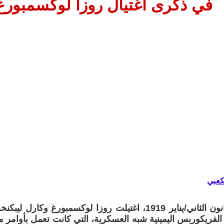
في ذكرى اغتيال روزا لوكسمبورغ.
كعبي
في يوم 15 كانون الثاني/يناير 1919، اغتيلت روزا لوكسمبورغ 
لفريكوربس اليمينية شبه العسكرية، التي كانت تعمل بأوامر 