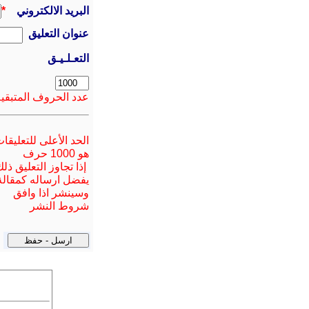
البريد الالكتروني
*
عنوان التعليق
التعـلـيـق
عدد الحروف المتبقية
الحد الأعلى للتعليقا
هو 1000 حرف
إذا تجاوز التعليق ذل
يفضل ارسا
له
كمقالة
وسينشر اذا وافق
شروط النشر