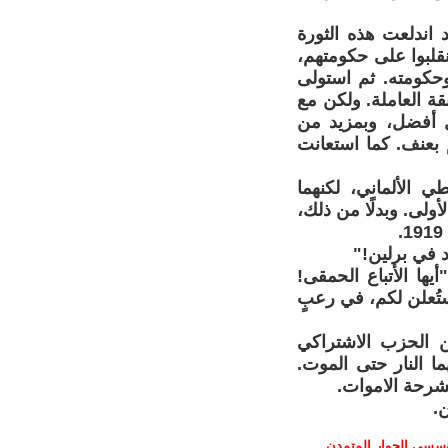
ليبكنخت دورًا هامًا في الثورة الألمانية 1918-1919. فقد اندلعت هذه الثورة
قلبوا على حكومتهم،
حكومته. ثم استولى
 العاملة. ولكن مع
ل أفضل، وبمزيد من
بعنف. كما استعانت
 الألماني، لكنهما
ولى. وبدلًا من ذلك،
د في برلين!"
يها الأتباع الحمقى!
تُعلن لكم، في رعبٍ
ن الحزب الاشتراكي
ا النار حتى الموت.
مشرحة الاموات.
.
ؤسسي الحوار المتمدن