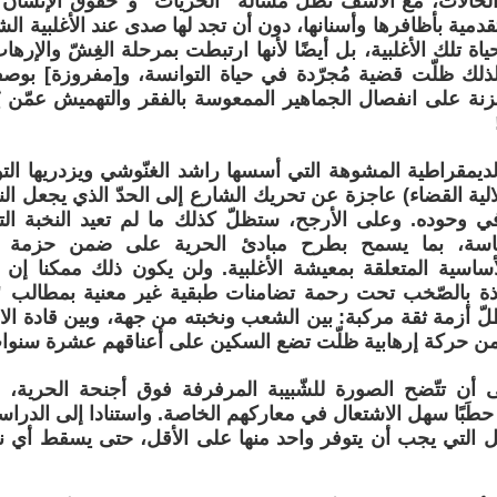
لحالات، مع الأسف تظلّ مسألة "الحريات" و"حقوق الإنسان" 
لتقدمية بأظافرها وأسنانها، دون أن تجد لها صدى عند الأغلبية ال
اة تلك الأغلبية، بل أيضًا لأنها ارتبطت بمرحلة الغِشّ والإرهاب
ذلك ظلّت قضية مُجرّدة في حياة التوانسة، و[مفروزة] بوصف
نة على انفصال الجماهير الممعوسة بالفقر والتهميش عمّن ي
الديمقراطية المشوهة التي أسسها راشد الغنّوشي ويزدريها ال
الية القضاء) عاجزة عن تحريك الشارع إلى الحدّ الذي يجعل النظ
في وحوده. وعلى الأرجح، ستظلّ كذلك ما لم تعيد النخبة ال
اسة، بما يسمح بطرح مبادئ الحرية على ضمن حزمة الم
لأساسية المتعلقة بمعيشة الأغلبية. ولن يكون ذلك ممكنا إن
وذة بالصّخب تحت رحمة تضامنات طبقية غير معنية بمطالب
أزمة ثقة مركبة: بين الشعب ونخبته من جهة، وبين قادة الاح
من حركة إرهابية ظلّت تضع السكين على أعناقهم عشرة سنوات
أن تتّضح الصورة للشّبيبة المرفرفة فوق أجنحة الحرية، 
ا حطَبًا سهل الاشتعال في معاركهم الخاصة. واستنادا إلى الدرا
مل التي يجب أن يتوفر واحد منها على الأقل، حتى يسقط أي