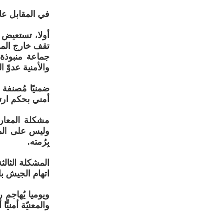
في المقابل عاه
أولا، تستعيض 
تقف خارج الم
جماعة منبوذة
والأمنية عدوّ ا
ضمنيًا مُصنفة
أمني بحكم ارتب
مشكلة المعار
وليس على المط
بِرُمته.
المشكلة الثال
اتهام الجيش با
ويوميا يُهاجم
والمعنيّة أمنيّ