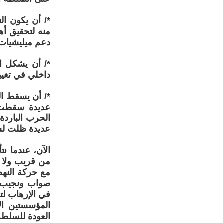
*/ أن يكون ا
منه لتحقيق أه
دعم ميليشيات 
*/ أن يشكل ال
داخلي في تغيي
*/ أن يسقط ال
عديدة سقطت في
الحرب البارد
عديدة ظلت لسنو
الآن، عندما نت
من قريب ولا م
مع حركة النهض
صواب ونجيب ال
في الإرهاب لتب
المؤسستين ال
العودة للسلطة،