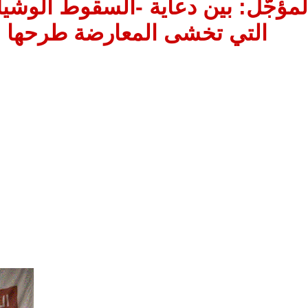
المؤجَّل: بين دعاية -السقوط الوشي
التي تخشى المعارضة طرحها