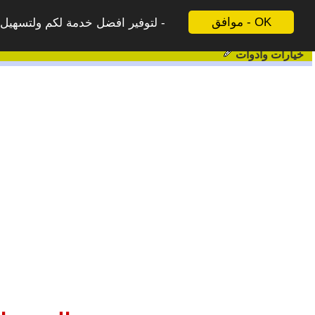
موافق - OK
لتوفير افضل خدمة لكم ولتسهيل ع
خيارات وادوات