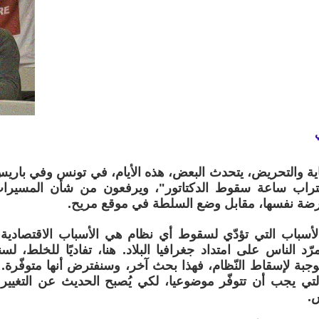
اية والتحريض، يتحدث البعض، هذه الأيام، في تونس وفي باريس
قتراب ساعة سقوط الدكتاتور"، ويرفعون من شأن المسيرات
ارضة نفسها، مقابل وضع السلطة في موقع مريح.
الأسباب التي تؤدّي لسقوط أي نظام هي الأسباب الاقتصادية و
رّد الناس على امتداد جغرافيا البلاد. هنا، تفاديًا للخلط، 
وجبة لإسقاط النّظام، فهذا بحث آخر، وسنفترض أنها متوفّرة.
تي يجب أن تتوفّر موضوعيا، لكي يُصبح الحديث عن التغيير
س.