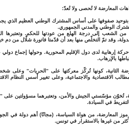
ات المعارضة لا تُحصى ولا تُعدّ:
بتوحيد صفوفها على أساس المشترك الوطني العظيم الذي يجم
شترك الوطني والمدني الجمهوري.
 من الشعب إلى درجة الهلع من عودتها للحكم. وتعتبرها ا
لدولة، وقد تمّ التخلّص منها بعد أن قدّمتا فاتورة شلّال من دم خير
 حركة إرهابية لدى دول الإقليم المحورية. وحولها إجماع دولي 
اطها بالإرهاب.
ضة الثانية، كونها تُركّز معركتها على "الحريات" وعلى شخ
الب الاقتصادية والاجتماعية، وعلى تغيير أسس النظام الاقتص
ثة، تُخوّن مؤسّستي الجيش والأمن، وتعتبرهما مسؤولتين على "ا
لتفريط في السيادة.
 رموز المعارضة، من هواة السياسة، (مجانًا) أهم دولة في الج
ًا أكثر من غيرها بالاستقرار في تونس.