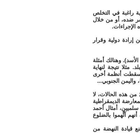
ة راغبة في التخلص
شر ضده، أو من خلال
 الإجراءات.
 إرادة دولية وقرار
أسد). وهنالك أمثلة
 مثلا نتيجة لنهاية
 وسقطت أنظمة أخرى
واليمن الجنوبي...
 من هذه الحالات، لا
لمعارضة الديمقراطية
سلميين، أمثال أحمد
م آتُّهموا بالضلوع
ع قيادة النهضة من