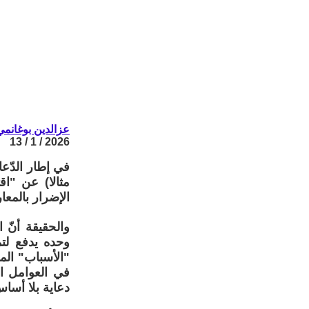
عزالدين بوغانمي
2026 / 1 / 13
في إطار الدّع
مثالا) عن "ا
الإضرار بالمع
والحقيقة أنّ 
وحده يدفع لتم
"الأسباب" الم
في العوامل ال
دعاية بلا أسا