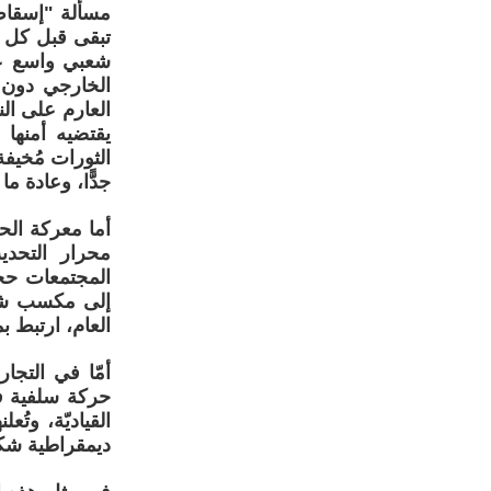
مسألة "إسقاط 
تبقى قبل كل ش
شعبي واسع عل
الخارجي دون 
العارم على الن
يقتضيه أمنها ا
الثورات مُخيفة
جدًّا، وعادة ما
أما معركة الح
محرار التحدي
المجتمعات حجر
إلى مكسب شعب
العام، ارتبط ب
أمّا في التجا
حركة سلفية في
القياديّة، وتُ
ديمقراطية شكل