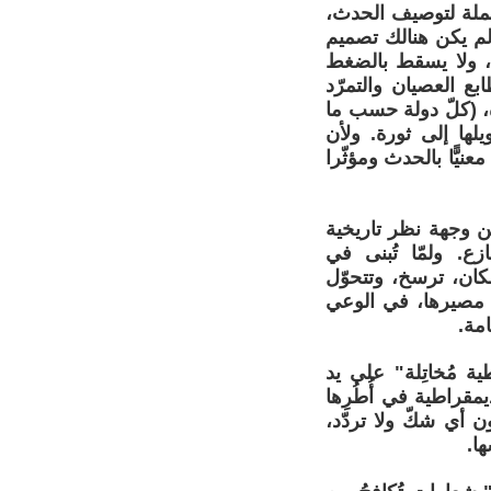
عملة لتوصيف الحدث،
لم يكن هنالك تصميم
، ولا يسقط بالضغط
 العصيان والتمرّد
ة، (كلّ دولة حسب ما
يلها إلى ثورة. ولأن
نيًّا بالحدث ومؤثّرا
ن وجهة نظر تاريخية
ع. ولمّا تُبنى في
كان، ترسخ، وتتحوّل
 مصيرها، في الوعي
امة.
ة مُخاتِلة" على يد
قراطية في أُطُرِها
ون أي شكّ ولا تردّد،
ا.