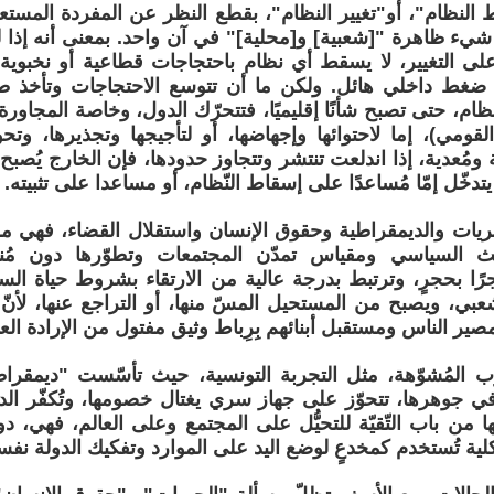
النظام"، أو"تغيير النظام"، بقطع النظر عن المفردة المست
يء ظاهرة "[شعبية] و[محلية]" في آن واحد. بمعنى أنه إذا 
ى التغيير، لا يسقط أي نظام باحتجاجات قطاعية أو نخبوية
ضغط داخلي هائل. ولكن ما أن تتوسع الاحتجاجات وتأخذ طابع
ظام، حتى تصبح شأنًا إقليميًا، فتتحرّك الدول، وخاصة المجاور
لقومي)، إما لاحتوائها وإجهاضها، أو لتأجيجها وتجذيرها، وتحو
 ومُعدية، إذا اندلعت تنتشر وتتجاوز حدودها، فإن الخارج يُصبح مع
 يتدخّل إمّا مُساعدًا على إسقاط النّظام، أو مساعدا على تثبيته.
ريات والديمقراطية وحقوق الإنسان واستقلال القضاء، فهي م
ث السياسي ومقياس تمدّن المجتمعات وتطوّرها دون مُناز
ًا بحجرٍ، وترتبط بدرجة عالية من الارتقاء بشروط حياة الس
ي، ويصبح من المستحيل المسّ منها، أو التراجع عنها، لأنّ
مصير الناس ومستقبل أبنائهم بِرِباط وثيق مفتول من الإرادة الع
رب المُشوّهة، مثل التجربة التونسية، حيث تأسّست "ديمقراطي
 جوهرها، تتحوّز على جهاز سري يغتال خصومها، وتُكفّر الديم
علنها من باب التّقيّة للتحيُّل على المجتمع وعلى العالم، فهي، د
ية تُستخدم كمخدعٍ لوضع اليد على الموارد وتفكيك الدولة نفسه