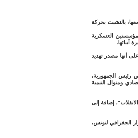
عها، بالتشبث بحركة
لمؤسستين العسكرية
ة أبنائها.
على أنها مصدر تهديد
ص رئيس الجمهورية،
ادي ومنوال التنمية
لانقلاب"، إضافة إلى
وار الجغرافي لتونس،