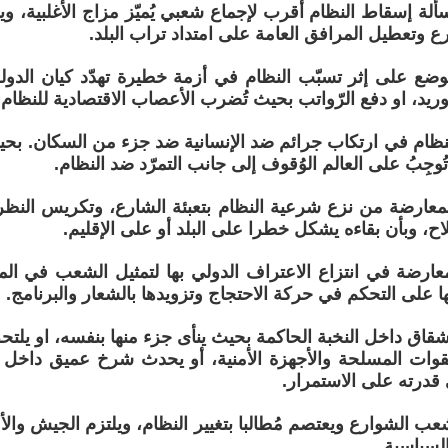
لة إسقاط النظام أقرب لإجماع شعبي يُميّز مزاج الأغلبية، ويد
ع وتعطيل المرافق العامة على امتداد تراب البلد.
وضع على إثر تسبّب النظام في أزمة خطيرة تهدّد كيان الدولة، 
ريد، او دفع الرّواتب بحيث تُضرب الأعصاب الاقتصادية للنظام.
لنظام في ارتكاب جرائم ضد الإنسانية ضد جزء من السكان. بحي
ُوجِبُ على العالم الوُقوف إلى جانب التمرّد ضد النظام.
لمعارضة من نزع شرعية النظام بتعبئة الشارع، وتكريس النظرة
اح، وبأن بقاءه يشكل خطرا على البلد أو على الإقليم.
معارضة في انتزاع الاعتراف الدولي بها لتمثيل الشعب في المنا
ا على التحكم في حركة الاحتجاج وتزويدها بالشعار والبرنامج.
شقاق داخل النخبة الحاكمة بحيث ينأى جزء منها بنفسه، او يلت
ات المسلحة والأجهزة الأمنية، أو يحدث شرخ عميق داخل ا
 قدرته على الاستمرار.
عب الشوارع ويعتصم مُطالبا بتغيير النظام، ويلتزم الجيش والأم
لسياسية.