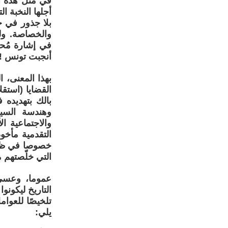
في مثل هذه ا
أجلها النخبة ا
بلا جذور في حي
والخصاصة. ول
في إشارة مُحز
أنجبت تونس !
بهذا المعنى، 
القضايا (استقل
بالك بتهديده 
وهندسة السي
والاجتماعية ا
التقدمية مأخ
خصوصا في ظلّ 
التي خلّصتهم 
عموما، وعسى 
التاريخ ليكونو
تلخيصًا للعوا
يلي: