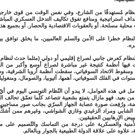
لنظام مُستهدفًا من الشارع، وفي نفس الوقت من قوى خارجي
داف استراتيجية ومنافع تفوق تكاليف التدخل العسكري المبا
محلية مسلحة. أو بالعقوبات الاقتصادية والحصار. أو بجميع هذه
نظام خطرا على الأمن والسلم العالميين، ما يخلق توافق بين
ره.
نظام كعرض جانبي لصراع إقليمي أو دولي (مثلما حدث لنظام ال
ها أنظمة كنتيجة غير مباشرة لصراع أوسع وأكبر من البلد.
ة وسقوط الاتحاد السوفياتي، سقطت أنظمة أروبا الشرقية،
ات في الفلك السوفياتي، أهمها، أثيوبيا، والصومال، ومنغوليا، 
أمل في هذه العوامل، لا يبدو أن النّظام التونسي اليوم في أيّ
ن بعيد. فهو مازال يتمتع بشعبية تتصاعد كلّما تعمّق تحالف ا
ة، ورُفِعت صورة عصابة الجهاز السرّي بجانب صور مساجين 
شابي ومراد الزغيدي وغازي الشواشي، وغيرهم ممن أشكُّ أنه
ييض الإرهابيين الحقيقيين.
أمنية والعسكرية على درجة من التماسك والتّصميم على من
 علاوه على علاقة الدولة الطبيعية بالجوار وبالعالم.