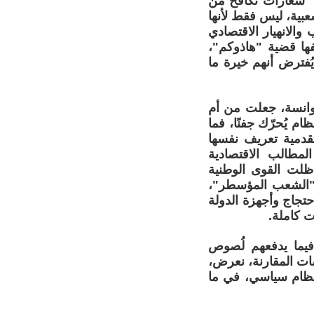
شعارات تُكافحُ من
شعبية، ليس فقط لأنها
 والانهيار الاقتصادي
ها قضية "هاذوكم"،
ُفترض أنهم خيرة ما
توانسة، جعلت من أم
ام يُحرّك جفنًا، فما
تقدمية تعريف نفسها
طالب الاقتصادية
 ظلت القوى الوطنية
 "الشعب المؤسطر"،
تجاج وأجهزة الدولة
 كاملة.
فيما يدفعهم لُصوص
سات المقارنة، نعرض،
 نظام سياسي، في ما