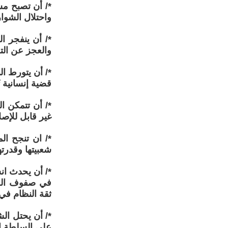
*/ أن تصبح مسأ
واحتلال الشوار
*/ أن ينفجر ال
والعجز عن التو
*/ أن يتورط ا
قضية إنسانية ت
*/ أن تتمكن ا
غير قابل للإصل
*/ ان تنجح ال
شعبيتها وقدرته
*/ أن يحدث ان
في صفوف القو
ثقة النظام في
*/ أن يحتل الش
على السلطة ا