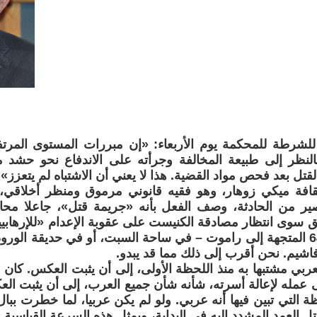
لشرطة للمحكمة يوم الأربعاء: «إن مبررات المستوى المرت
بالنظر إلى طبيعة المخالفة وجرأته على الاندفاع نحو حشد 
قتل بعد فحص مواد القضية. هذا لا يعني أن الاشتباه لم يتعزز».
ثقافة ميكي زوهار، وهو فقيه قانوني مرموق ومنظر أخلاقي،
ر من الحادثة، وصف الفعل بأنه «جريمة قتل»، جاعلا محاكم
 سوى انتظار مصادقة الكنيست على عقوبة الإعدام «للإرهابيين
الحافلة رقم 64 المتجهة إلى راموت – في ساحة السبت، أو في حديقة الور
اشيم. نحن أقرب إلى ذلك مما قد يبدو.
عربي مشتبها به منذ اللحظة الأولى، إلى أن يثبت العكس. كان 
 عمله لإعالة أسرته، شأنه شأن جميع العرب، إلى أن يثبت ال
ة التي تبين فيها أنه عربي. ولو لم يكن عربيا، لما خطرت ببا
تل العمد المشدد إليه في البداية، وبمثل هذه السرعة القياسية.