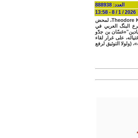
العدد: 888938
2026 / 1 / 8 - 13:58
توسّط الصّحافيّ «أحمد أبُ الزُّلُف» لدى أحد مُؤسّسي Mossad حاكم عسكري القُدس Theodore Kolk، لمحض
فرع البنگ العربي في
2، تورّط صاحب قناة “الميادين”«غسّان بن جدّو
ياله، على غرار لقاء
(ولولا التوثيق لرفع