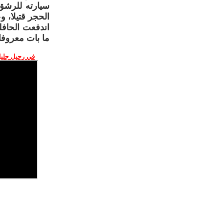
سيارته للرشق
الحجر قتيلا، و
اندفعت الحافل
ما بات معروفا
في رحيل جليل