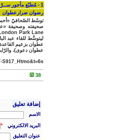
1 - مُطبّع مأجور ســرّي مُمانع لـغـو غـلـو !.
رضوان ضرارعطوان
صحيفته وصحيفة «عبد ا
ليتوسَّط للقاء عبد ا
عطوان بزعيم القاعدة 
عطوان دعوى)، والرّابط
=7-S917_Htmo&t=6s
38
إضافة تعليق
الاسم
البريد الالكتروني
*
عنوان التعليق