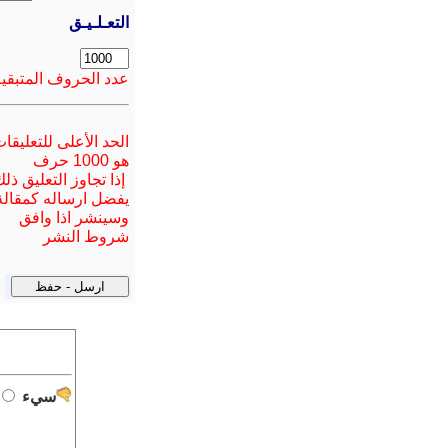
التعـلـيـق
عدد الحروف المتبقية
الحد الأعلى للتعليقا
هو 1000 حرف
إذا تجاوز التعليق ذل
يفضل ارسا
له
كمقالة
وسينشر اذا وافق
شروط النشر
سيء