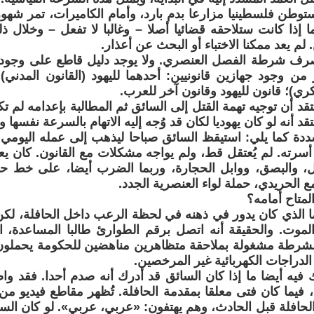
توطن فلسطينيا مزارعا بدم بارد، وأمام الكاميرات، تمر شهو
ما إذا كانت ستلاحقه قضائيا أصلا – وغالبا لا تفعل – وخلال ذ
. لم يعد ممكنا الاختباء أو البحث عن أعذار.
تصرف شرطة الفصل العنصري. ولا يوجد دليل قاطع على وج
 من وجود جهازين قانونيين: أحدهما لليهود (القانون المدني) 
ري)؛ قانون لليهود وقانون آخر للعرب.
قد أن توجيه تهمة القتل إلى السائق ثم المطالبة بإعدامه لم ت
د أنه لو كان يهوديا لكان قد وُجه إليه الاتهام بالسرعة نفسها وب
ة كما يلي: استيقظ السائق صباحا ليذهب إلى عمله اليومي ال
سرته. لم يُعتقل قط، ولم يواجه مشكلات مع القانون. كان يعل
ال، والبصق، ووابل الحجارة، وربما الضرب أيضا، على خط حا
 الحريدي، حملة لواء العنصرية الجدد.
المتاح أمامه؟
ا الذي كان يدور في ذهنه في لحظة الرعب داخل الحافلة، لكن
لموت. والحقيقة أنه اتصل برقم الطوارئ طالبا المساعدة، ا
الشرطة مشغولة بملاحقة متظاهرين مناهضين للحكومة يحملون
الدراجات الكهربائية غير المرخصين.
يه أيضا ما إذا كان السائق قد أدرك أنه صدم أحدا. فقد واصل
 فيما كان فتى معلقا بمقدمة الحافلة. تُظهر مقاطع فيديو من 
لحافلة قبل الحادث، وهم يهتفون: «عربي، عربي». لو كان ال