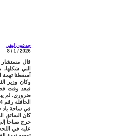
جدعون ليفي
2026 / 1 / 8
قال مستشار ل
التي شكلها، 
أسقطنا تهمة ال
وكان وزير ال
فبعد وقت قصي
ضروري. لم يبق
في ساحة ياد ف
كان السائق ال
خرج صباحا إلى
عليه في اللحظ
توجيه تهمة الق