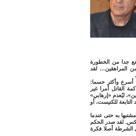
فع جدا من الخطورة
من المراهقين… لقد
 أسرع وأكثر حسما:
ة القاتل أمرا غير
»، ليُعدم «إرهابي»
ود التابعة للكنيست، أو
مشتبها به حتى عندما
عكس. لقد صدر الحكم
ل الشرطة أصلا فكرة