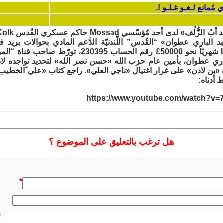
لباري عطوان» “القُدس” اللَّندنيّة الدَّعم المادي بحوالات بريد 
London Park Lane شهريّاً نحو 50000£ رقم الحساب 30395
لباري عطوان، بأمين عام حزب الله «حسن نصر الله» لتحديد تواجده لاغت
«بن لادن» على غرار اغتيال «ناجي العلي». راجع كتاب «علي ّالخطيب»، 
 أدناه:
https://www.youtube.com/watch?v
هل ترغب بالتعليق على الموضوع ؟
*
*