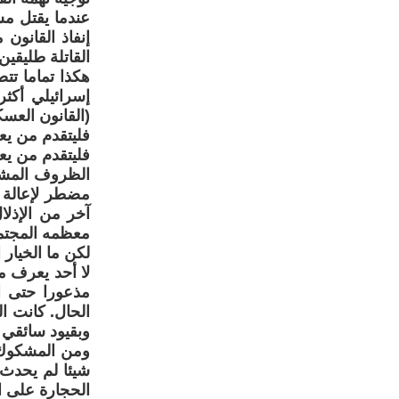
عندما يقتل مس
إنفاذ القانون 
القاتلة طليقين
هكذا تماما ت
إسرائيلي أكثر
(القانون العسك
فليتقدم من يعت
فليتقدم من يعتق
الظروف المشدد
مضطر لإعالة أ
آخر من الإذل
معظمه المجتمع
لكن ما الخيار 
لا أحد يعرف م
مذعورا حتى ا
الحال. كانت 
وبقيود سائقي 
ومن المشكوك ف
شيئا لم يحدث،
الحجارة على ا