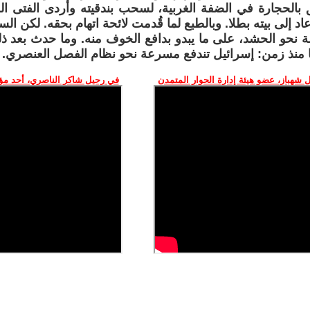
 بالحجارة في الضفة الغربية، لسحب بندقيته وأردى الفتى ا
عاد إلى بيته بطلا. وبالطبع لما قُدمت لائحة اتهام بحقه. لكن الس
ة نحو الحشد، على ما يبدو بدافع الخوف منه. وما حدث بعد ذ
 منذ زمن: إسرائيل تندفع مسرعة نحو نظام الفصل العنصري.
 شهباز، عضو هيئة إدارة الحوار المتمدن
في رحيل شاكر الناصري، أحد م