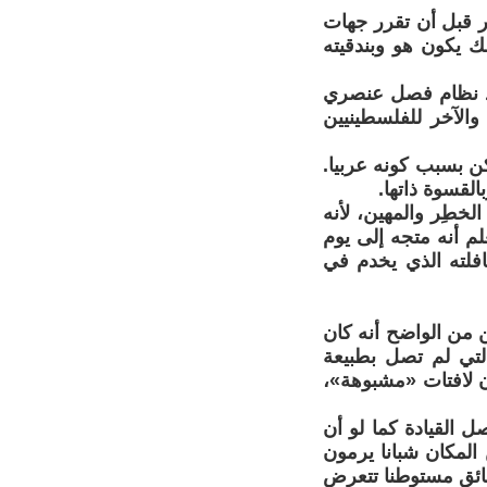
ر قبل أن تقرر جهات
لك يكون هو وبندقيته
ود نظام فصل عنصري
والآخر للفلسطينيين
كن بسبب كونه عربيا.
القسوة ذاتها.
خطِر والمهين، لأنه
م أنه متجه إلى يوم
فلته الذي يخدم في
 من الواضح أنه كان
لتي لم تصل بطبيعة
 لافتات «مشبوهة»،
 القيادة كما لو أن
المكان شبانا يرمون
سائق مستوطنا تتعرض