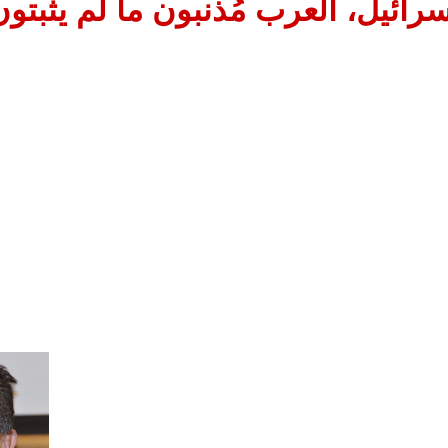
رائيل، العرب مُذنبون ما لم يثبت