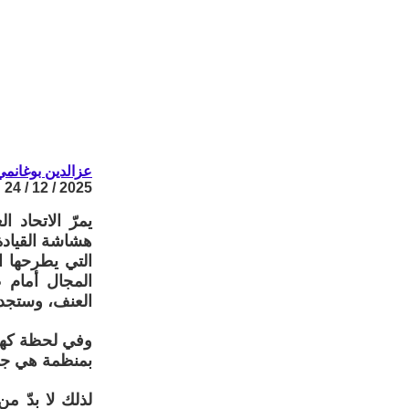
عزالدين بوغانمي
2025 / 12 / 24
يمرّ الاتحاد 
هشاشة القيادة
التي يطرحها ان
المجال أمام ظ
العنف، وستجد ا
وفي لحظة كهذه
بمنظمة هي جزء
لذلك لا بدّ من