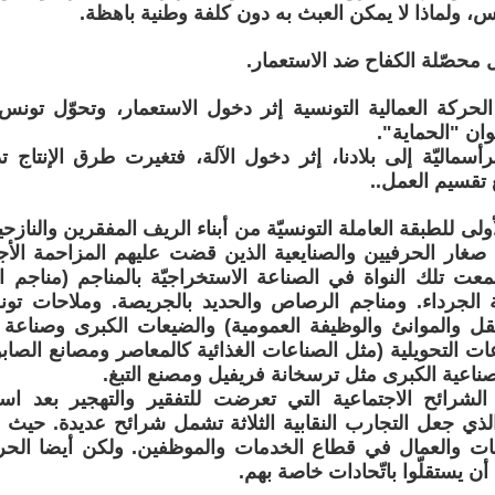
س، ولماذا لا يمكن العبث به دون كلفة وطنية باهظة.
لحركة العمالية التونسية إثر دخول الاستعمار، وتحوّل تو
رأسماليّة إلى بلادنا، إثر دخول الآلة، فتغيرت طرق الإنتاج ت
 تقسيم العمل..
لأولى للطبقة العاملة التونسيّة من أبناء الريف المفقرين والناز
 صغار الحرفيين والصنايعية الذين قضت عليهم المزاحمة الأجن
معت تلك النواة في الصناعة الاستخراجيّة بالمناجم (مناج
 الجرداء. ومناجم الرصاص والحديد بالجريصة. وملاحات ت
قل والموانئ والوظيفة العمومية) والضيعات الكبرى وصناعة مو
عات التحويلية (مثل الصناعات الغذائية كالمعاصر ومصانع الصا
اعية الكبرى مثل ترسخانة فريفيل ومصنع التبغ.
ع الشرائح الاجتماعية التي تعرضت للتفقير والتهجير بعد است
لذي جعل التجارب النقابية الثلاثة تشمل شرائح عديدة. حيث
ات والعمال في قطاع الخدمات والموظفين. ولكن أيضا الحرفي
أن يستقلّوا باتّحادات خاصة بهم.