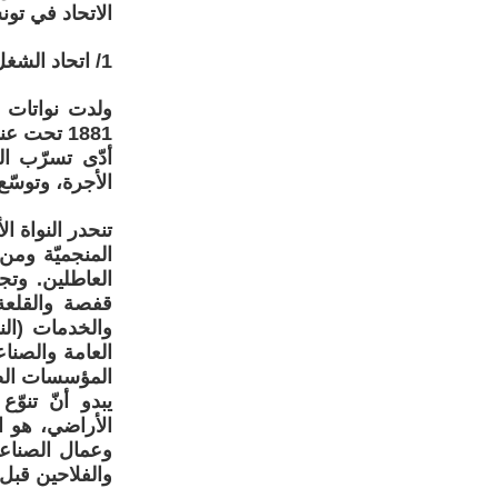
الاتحاد في تون
1/ اتحاد الشغل محصّلة الكفاح ضد الاستعمار.
ولدت نواتات ا
1881 تحت عنوان "الحماية".
أدّى تسرّب ال
الأجرة، وتوسّع
تنحدر النواة ا
المنجميّة ومن
العاطلين. وتج
قفصة والقلعة
والخدمات (الن
العامة والصنا
المؤسسات الصن
يبدو أنّ تنوّ
الأراضي، هو ا
وعمال الصناع
والفلاحين قبل 