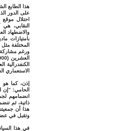
هذا الطابع الش
على الدور الذي
احتلال موقع 
النقابي، هي 
والاضطهاد العن
بامتيازات ماد
المختلفة مثل م
ورغم مشاركة ا
الكنفدرالية ا
الاستعماري ال
إذن، كما هو 
الحامي: "إن ال
انضمامهم لجمع
ذاتية، ثم تنض
هذا أن جمعيت
وتقبل في عضوي
في هذا السياق