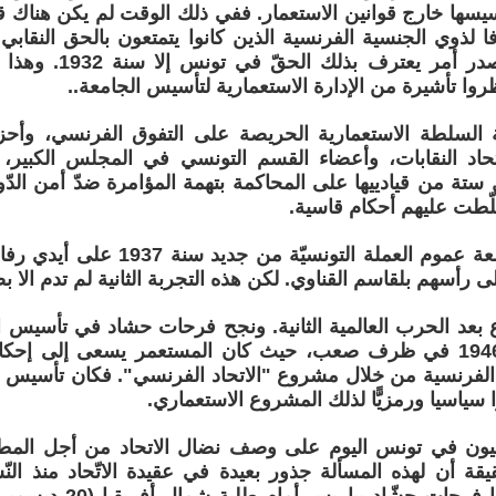
سيسها خارج قوانين الاستعمار. ففي ذلك الوقت لم يكن هناك ق
فا لذوي الجنسية الفرنسية الذين كانوا يتمتعون بالحق النقاب
1884. ولن يصدر أمر يع
روا تأشيرة من الإدارة الاستعمارية لتأسيس الجامعة..
السلطة الاستعمارية الحريصة على التفوق الفرنسي، وأحز
اد النقابات، وأعضاء القسم التونسي في المجلس الكبير، لِوَأْد
يل ستة من قيادييها على المحاكمة بتهمة المؤامرة ضدّ أمن الدّ
لّطت عليهم أحكام قاسية.
أُعيد إحياء جامعة عموم العملة التونس
لى رأسهم بلقاسم القناوي. لكن هذه التجربة الثانية لم تدم الا ب
ع بعد الحرب العالمية الثانية. ونجح فرحات حشاد في تأسيس ال
للشغل سنة 1946 في ظرف صعب، حيث كان المستعمر يسعى إلى إ
 الفرنسية من خلال مشروع "الاتحاد الفرنسي". فكان تأسيس الا
 سياسيا ورمزيًّا لذلك المشروع الاستعماري.
ابيون في تونس اليوم على وصف نضال الاتحاد من أجل المطال
يقة أن لهذه المسألة جذور بعيدة في عقيدة الاتّحاد منذ النّ