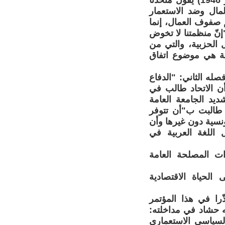
محاضرة ألقاها فرحات حشّاد بباريس أمام طلبة شمال أفريقيا (20 ديسمبر 1946) يقول متحدثا
مال وضد الاستعمار
 لتنظم صفوف العمال، إنما
نّ منظمتنا لا تخوض
ئل الحزبية، والتي من
مة هي موضوع اتفاق
له الثاني: "الدفاع
أن الاتحاد طالب في
شديد الجامعة العامة
موظفين في ذلك الوقت على الطابع الوطني لمطالبها. ففي سنة 1948 طالبت ب"أن تتوفر
ونسية دون غيرها وأن
 اللغة العربية في
برى ذات المصلحة العامة
لى الحياة الاقتصادية
را في هذا المؤتمر
لاله حشاد في مداخلته:
 السياسي الاستعماري