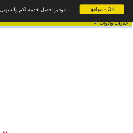
موافق - OK
لتوفير افضل خدمة لكم ولتسهيل ع
خيارات وادوات