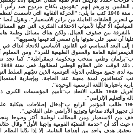
 النقابيين ودورهم إنهم "يقومون بكفاح مزدوج ضد رأس ال
الغاشم". وفي سنة 1948 كتب ما يلي: "الحركة النقابية التي تأسست
لتحرير الطبقات العاملة من براثن الاستعمار". ويقول أيضا "إ
ياسيّة الّا تَجنُّبا لأسباب الاختلاف الفكري، التي تتبع المسا
د بالتفرقة بين صفوف العمال. ولكن هناك مسائل وطنية ها
لينا أن نسير على ضوئها وأن نسعى لتدعيمها وتصويبها".
 إلى البعد السياسي في القانون الأساسي للاتحاد آنذاك في فص
ديمقراطية العامة والحقوق الطبيعية للفرد". ومن المعلوم 
ريل 1949 ب"برلمان وطني منتخب وبحكومة ديمقراطية". كما نجد ت
لل
سية لدى جميع موظفي الدولة التونسية الذين تعيّنهم السلط الت
نب كمتعاقدين لمدة معينة عند الحاجة. وبإجبارية استعمال
رية باعتبارها اللغة الرسمية الوحيدة".
وفي مؤتمر أفريل 1949 طالب الاتحاد ب"تأميم المؤسسات الك
لة والتعليم الإلزامي".
وفي سنة 1951 طالب المؤتمر الرابع ب"إدخال إصلاحات هيكلية ع
ل تجهيز البلاد صناعيا وتوزيع الأراضي على الفلاحين".
ف من الاستعمار ومن المطالب لوطنية أكثر وضوحا وتجذّ
مارس 1951) حيث أكد أن "خدمة القضيّة القومية واجبنا الأول" وقال خ
تحقيق هدف واحد من أهدافنا النقابية، إلا إذا بدّلنا النظام