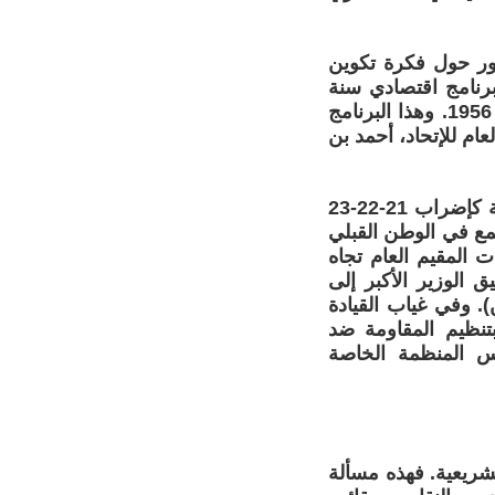
تتمحور حول فكرة تكوين
رنامج اقتصادي سنة
1951 (قبل استشهاد حشّاد) تم تقديمه للمؤتمر السادس للاتحاد في سبتمبر 1956. وهذا البرنامج
ام للإتحاد، أحمد بن
هذا علاوة على إدارة معركة التحرير على الأرض، من خلال الإضرابات العامة كإضراب 21-22-23
التمشيط والقمع في الوطن القبلي
ارسات المقيم العام تجاه
 الوزير الأكبر إلى
 وفي غياب القيادة
بتنظيم المقاومة ضد
 المنظمة الخاصة
تشريعية. فهذه مسألة