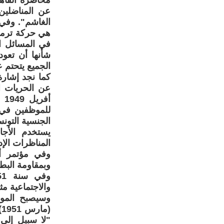
عن المناضلين
هي حركة ترمي 
في المسائل الس
شأنها أن تعو
الجميع يتحتم ع
كما نجد إشارة
عن الحريات ال
أف
الجنسية التون
يستخدم الأجا
المناظرات الإدا
وبمقاومة البطا
والاجتماعية مث
وسيصبح الموق
(
"لا سبيل إلى 