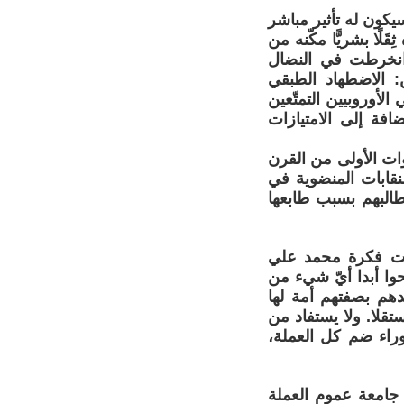
سيكون له تأثير مباشر
ًا بشريًّا مكّنه من
 انخرطت في النضال
: الاضطهاد الطبقي
لأوروبيين التمتّعين
افة إلى الامتيازات
ات الأولى من القرن
م انخراطهم في النقابات المنضوية في
طالبهم بسبب طابعها
انت فكرة محمد علي
حوا أبدا أيّ شيء من
دهم بصفتهم أمة لها
تقلا. ولا يستفاد من
راء ضم كل العملة،
 جامعة عموم العملة