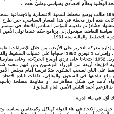
حة الوطنية بنظام اقتصادي وسياسي وطنيّ بحت".
وفي مؤتمر 1956 طالب بوضع مخطط للتنمية الاقتصادية والاجتماعية 
وكانت هذه أبرز محطة في هذا المسار السياسي، حين طرح ب
سياسة التعاضد، سيتحول إلى برنامج حكم عندما تولى الأمين الع
لة للتخطيط والمالية سنة 1961.
ديسمبر 1951 . وإضراب 1 فيفري 1952 احتجاجا على عمليات 
وإضراب 1 أفريل 1952 احتجاجا على تردي أوضاع الحريّات، وعلى مم
ة ك(إبعاد أربعة من الوزراء التونسيين بمن فيهم محمد شنيق
ّغط على الباي لسحب الشكوى ضدّ فرنسا أمام مجلس الأمن).
 وقع تشتيتها في السجون والمنافي، تكفلت قيادة الاتحاد 
سواء كانت في شكل مظاهرات، أو مقاومة مسلحة (تأسيس
 الزعيم أحمد التليلي الأمين العام السابق).
ن حول دور الاتحاد في بناء الدولة كهياكل وكمضامين سياسية و