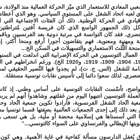
عبي المعادي للاستعمار الذي ميّز الحركة العمالية منذ الولادة، 
 لعبه اتحاد الشغل على المستوى السياسي. وهو الذي أعطاه ثِقَل
قيادي في الحركة الوطنية. ذلك أن الفئات الاجتماعية التي
كل ذلك الجمهور الواسع الذي كان فريسة آفتين مُتراطتين
صري. فقد كان التوانسة في مرتبة دونية بعد الفرنسيين وباقي ا
ية ومهنية ومعنوية. فهم يتقاضون أجورا أرفع ومنحا أكثر، إض
نحة الثُّلث الاستعماري والتسهيلات في السكن الخ...
لعمال التونسيين في الحركة الإضرابية التي اندلعت في السنو
العشرين (1900، 1904، 1909، 1919، و1920 الخ). ورغ
لعامة للشغل (الس. ج. ت)، لم يجدوا فيها النّصير الحقيقي لم
عنصري. لذلك سعوا دائما إلى تأسيس نقابات تونسية مستقلة.
واضح، تأسّست النقابات التونسية على أساس وطني. إذ ك
عملة التونسيين انتبهوا اليوم من غفلتهم وشاهدوا أنهم لم يرب
ية اتّحاد الشغل الفرنسوية، فأرادوا تكوين جمعية اتّحاد وح
م بعد ذلك إلى إحدى الجمعيات العالمية بصفتها قسما تونسيا مس
نا التي أسسناها هي إسلامية محضة أو ملّية، بل هي تسعى و
تها الإيطالي والفرنساوي على السواء كالتونسي..."
 يُغفل الدارسون مسألة كفاحية في غاية الأهمية. وهي كون