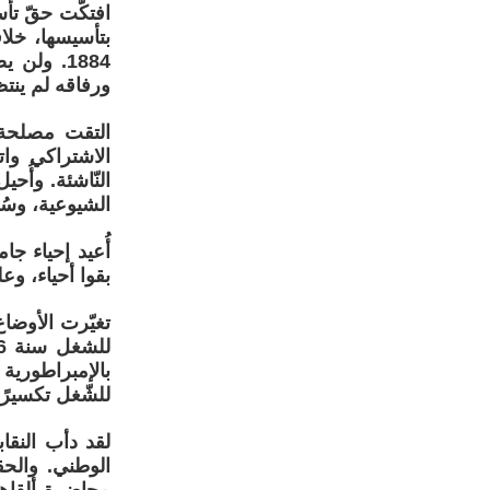
افتكّت حقّ تأ
بتأسيسها، خلا
ورفاقه لم ينتظ
التقت مصلحة 
الاشتراكي واتح
النّاشئة. وأُح
الشيوعية، وسُ
بقوا أحياء، وع
تغيّرت الأوضا
بالإمبراطورية
للشّغل تكسيرًا
لقد دأب النق
الوطني. والحق