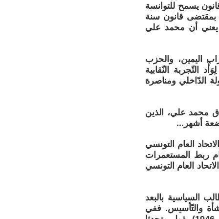
انون يسمح للتوانسة
ي بمقتضى قانون سنة
ترف بذلك الحقّ في تونس إلا سنة 1932. وهذا يعني أن محمد علي
اب اليمين، والحزب
 التّجربة النّقابية
ولة الدّاخلي ومناصرة
يّة من جديد سنة 1937 على أيدي رفاق محمد علي، الذين
ضعة أشهر...
اتحاد العام التونسي
حكام ربط المستعمرات
تحاد العام التونسي
ب السياسية بالبعد
شأة والتّأسيس. ففي