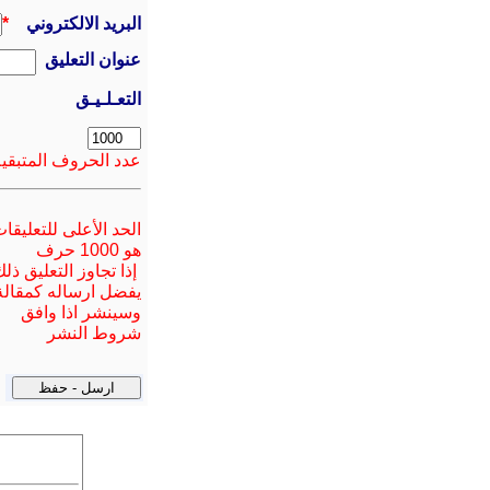
البريد الالكتروني
*
عنوان التعليق
التعـلـيـق
عدد الحروف المتبقية
الحد الأعلى للتعليقا
هو 1000 حرف
إذا تجاوز التعليق ذل
يفضل ارسا
له
كمقالة
وسينشر اذا وافق
شروط النشر