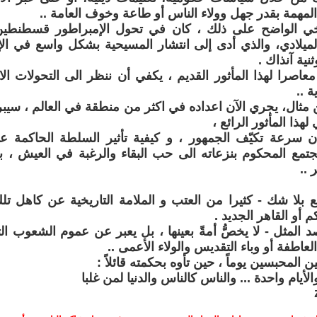
مهمة بقدر جهل وولاء الناس أو طاعة وخوف العامة ..
ريخي الواضح على ذلك ، كان في تحول الإمبراطور قسطنطي
الميلادي، والذي أدى إلى انتشار المسيحية بشكل واسع في الإم
نية آنذاك .
 معاصرا لهذا المأثور القديم ، يكفي أن ننظر الى التحولات ال
ة ..
مثال، يجري الآن اعداده في اكثر من منطقة في العالم ، سيبرز ل
لهذا المأثور الرائع ،
ن سرعة تكيّف الجمهور ، و كيفية تأثير السلطة الحاكمة ع
تمع المحكوم بنزعاته الى حب البقاء والرغبة في العيش ، بل
 ..
ع بلا شك - كثيرا من العتب و الملامة التاريخية عن كاهل ت
م أو القاهر الجديد .
صد المثل - لا يخصُّ أمةً بعينها ، بل يعبر عن عموم الشعوب ا
العاطفة أو وباء التقديس والولاء الأعمى ..
ن المحبسين يوماً ، حين تأوه بحكمته قائلاً :
لأيام واحدة ... والناس كالناس والدنيا لمن غلبا