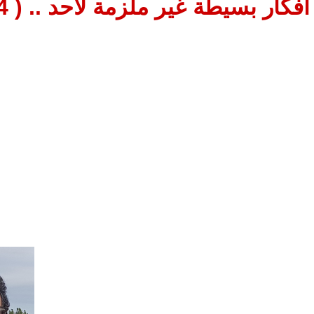
أفكار بسيطة غير ملزمة لأحد .. ( 74 )