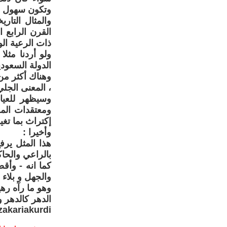
وتكون سهول ال
والمثال التا
القرن الرابع 
ذات الرعية الوث
ولو أردنا مثلا
الدولة السعودي
وهناك أكثر من 
، المعنى الجلي 
وسيظهر للعيا
ومعتقدات المج
إكتراث بما تغير
وأخيرا :
هذا المثل يرف
بالراعي والحاك
كما انه - وأق
والجهل و بلاء 
وهو ما رآه رهي
الدهر كالدهر وا
zakariakurdi