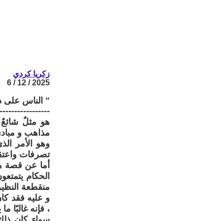
زكريا كردي
2025 / 12 / 6
" الناس على د
-----------------
هو مثلٌ شائعٌ
مذاهب و مبادئ
وهو الأمر الذ
تصرفات واعتقاد
أما عن قصة هذ
الحكام يتمتعو
منقطعة النظير
و عليه فقد كان 
، فإنه غالبًا 
سواء كان ذلك 