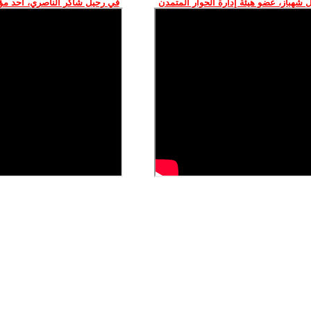
 شهباز، عضو هيئة إدارة الحوار المتمدن
في رحيل شاكر الناصري، أحد م