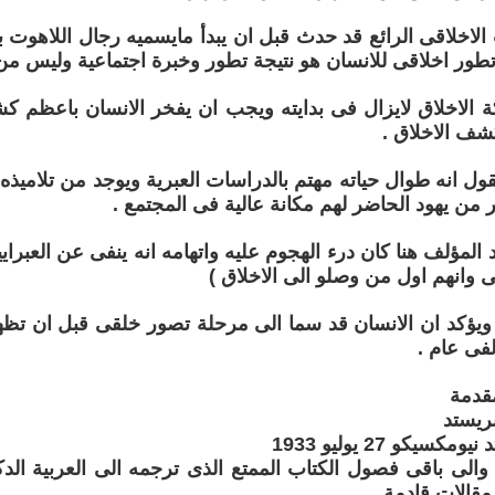
 الاخلاقى الرائع قد حدث قبل ان يبدأ مايسميه رجال اللاهوت 
ور اخلاقى للانسان هو نتيجة تطور وخبرة اجتماعية وليس من 
كة الاخلاق لايزال فى بدايته ويجب ان يفخر الانسان باعظم 
شف الاخلاق .
ول انه طوال حياته مهتم بالدراسات العبرية ويوجد من تلاميذه 
 من يهود الحاضر لهم مكانة عالية فى المجتمع .
 المؤلف هنا كان درء الهجوم عليه واتهامه انه ينفى عن العبر
ى وانهم اول من وصلو الى الاخلاق )
ويؤكد ان الانسان قد سما الى مرحلة تصور خلقى قبل ان تظهر ا
لفى عام .
قدمة
ريستد
سيكو 27 يوليو 1933
د والى باقى فصول الكتاب الممتع الذى ترجمه الى العربية ا