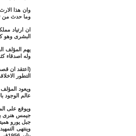
وان هذا الارث
وما حدث من تط
ان ارتياد ممل
البشرى وهو ك
يهم المؤلف الق
وله اصدقاء كثر
(اعتقد ان قصد
التطور الاخلاق
ويعود المؤلف 
عالم الوجود با
ويوقع على الم
جيمس هنرى ب
جبل يورو هميتد نيومك
وينتهى التمهي
يناير 1956فى مقالات قادمة