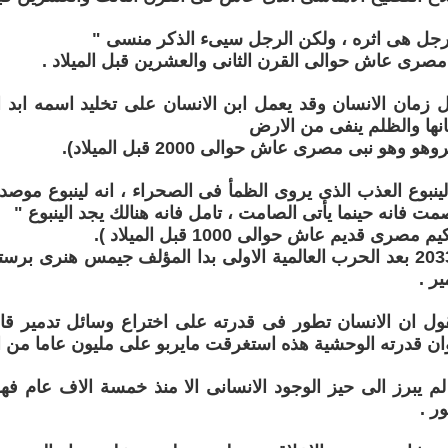
رجل هى اثره ، ولكن الرجل سيىء الذكر منسى "
صرى عاش حوالى القرن الثانى والعشرين قبل الميلاد .
 زمان الانسان وقد يعمل ابن الانسان على تخليد اسمه ابد الا
نها والظلم ينفى من الارض
 وهو نبى مصرى عاش حوالى 2000 قبل الميلاد).
الينبوع العذب الذى يروى الظمأ فى الصحراء ، انه لينبوع موصد
مت فانه حينما يأتى الصامت ، تامل فانه هنالك يجد الينبوع "
رى قديم عاش حوالى 1000 قبل الميلاد ).
فى 23 يوليو 2033 بعد الحرب العالمية الاولى بدا المؤلف جيمس هنرى
ر .
ل ان الانسان تطور فى قدرته على اختراع وسائل تدمير قاد
 قدرته الوحشية هذه استغرقت مايربو على مليون عاما من ال
م يبرز الى حيز الوجود الانسانى الا منذ خمسة الاف عام فهو
ر .