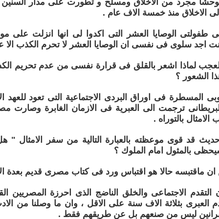
توحشا مجرد من الاخلاق ومسلح و تطورت على مدار السنين لق
 الاخلاق منذ خمسة الاف عام .
طفولتى الوصايا العشر التى اكدوا لى انها انزلت على 
ت اجد سلوى فى نفسى ان الوصايا العشر لا تحرم الكذب الا عند
لعجب لماذا اشعر بالقلق فى قرارة نفسى من عدم تحريم الكذ
ا الشعور ؟
بى المسطرة فى اوراق البردى الاجتماعية التى تعود للعهد 
بريطانى ترجمت الى العبرية فى الازمان الغابرة وصارت مص
الامثال بالتوراه .
ث قد قوى موعظته بالعبارة التالية من سفر الامثال " هل
سيحظى بالمثول امام الملوك ؟
ن ماقتبسه حالا هو اقتباس ورد فى كتاب مصرى قديم بعدة ال
التقدم الاجتماعى والخلق الناضج الذى احرزة المصريين الق
م العبرى بثلاثة الاف سنة على الاقل ، وان ما وصلنا من الاد
رانين ليس من صنعهم بل عن طريقهم فقط .