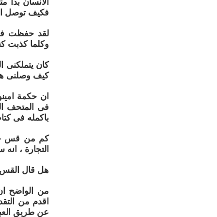
الانسان بدا م
فكيف توصل الى
لقد حفظت فى 
وكلما كذبت كن
كان يتملكنى ا
كيف وصلنى هذ
ان حكمة امينو
فى المتحف ال
باكمله فى كتاب 
كم من قس حدي
التجارة ، انه 
هل قال القس ا
من الواضح ان 
اقدم من التقد
عن طريق العب