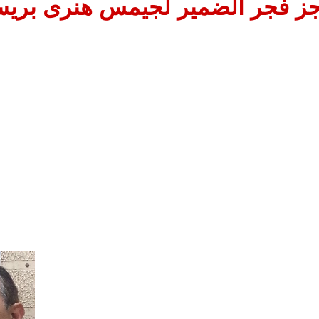
ز فجر الضمير لجيمس هنرى بريستد