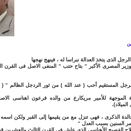
ن
جل الذى يتخذ العدالة نبراسا له ، فينهج نهجها
وزير المصرى الأكبر " بتاح حتب " المنفى الاصل فى القرن ا
رجل المستقيم أحب ( عند الله ) من ثور الردجل الظالم " (
 الموجهة للأمير مريكارع من والده فرعون اهناسى الاص
لميلاد).
خالدة الذكرى ، فهى تنزل مع من يقيمها إلى القبر ولكن اسمه
ر السنين بسبب العدل "
اح الفصيح الأهناسى الذى عاش فى القرن الثالث والعشرين قبل 