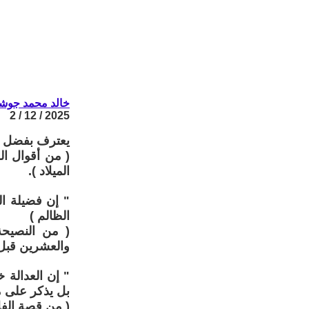
خالد محمد جوش
2025 / 12 / 2
يعترف بفضل الر
( من أقوال ال
الميلاد ).
" إن فضيلة ال
الظالم )
( من النصيحة
والعشرين قبل ا
" إن العدالة 
بل يذكر على م
( من قصة الفل