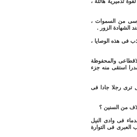
وة تدميرية هائلة ،
موسى من السموات ،
 الشهادة الزور .
ب فى هذه الوصايا ،
الاقطاعى والمحفوظة
درا استقى منه جزء
 ترى رجلا جادا فى
اف من السنين ؟
دماء فى وادى النيل
ب العبرى فى التوارة