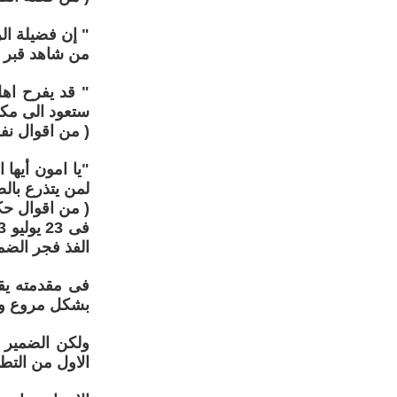
" إن فضيلة ال
من شاهد قبر م
" قد يفرح اهل
ستعود الى مكا
( من اقوال نفروهو
"يا امون أيها 
لمن يتذرع بالص
( من اقوال حكيم مص
الفذ فجر الضمي
فى مقدمته يقو
بشكل مروع وان
ولكن الضمير ل
الاول من التطو