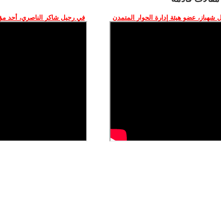
 شهباز، عضو هيئة إدارة الحوار المتمدن
في رحيل شاكر الناصري، أحد م