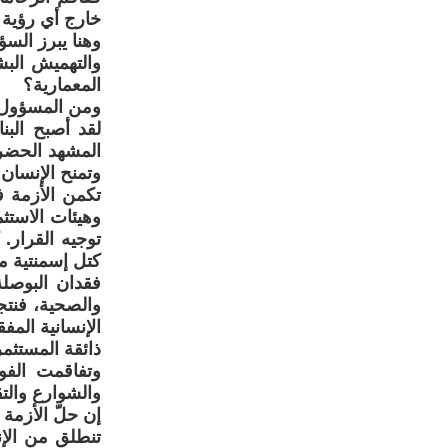
خارج أي رؤية
وهنا يبرز الس
والتهميش الب
المعمارية؟
ومن المسؤول ع
لقد أصبح البن
المشهد الحضري
وتمنح الإنسان 
تكمن الأزمة ف
وهيئات الاستث
توجيه القرار.
كتل إسمنتية مح
فقدان البوصلة
والصحية، فنتج
الإنسانية الم
ذائقة المستثمر
وتفاقمت الفو
والشوارع والت
إن حلّ الأزمة
تنطلق من الإ