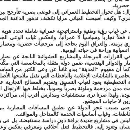
 حضرية.
ؤال: هل تحول التخطيط العمراني إلى فوضى بصرية تتأرجح بي
شري؟ وكيف أصبحت المباني مرايا تكشف تدهور الذائقة الجما
ن غياب رؤية وطنية واستراتيجية عمرانية شاملة تحدد هوية ا
اء فعلاً تجارياً وسياسياً لا عمرانياً، وانعكس غياب الوعي ا
 برمته. والعراق اليوم بحاجة إلى مرجعيات حضرية ومعمارية ت
انسيابية وراحة في حياته اليومية.
ي القرارات المرتجلة والمشاريع العشوائية الناتجة عن تضار
مار والدوائر الهندسية، ضمن دولة مثقلة بالمحاصصة التي مكّ
 كما أن مفهوم “المدينة” يبدو غائباً عن وعي الكثير من الساس
اصرة بالشاشات الإعلانية واليافطات التي تقتل ملامحها الأصلي
 التخطيطية يعود لغياب التنسيق وتقديم المصالح التجارية على
ت مدن مزدحمة وملوثة بصرياً وصوتياً، يختلط فيها الارتجال ا
فقودة. ولهذا صرنا نرى مستشفيات ومدارس أقرب إلى مراكز 
ين لا حاجات المجتمع.
ضى بسبب عجز الدولة عن تطبيق المسافات المعيارية بين
قاطعات، وغياب أساسيات الخدمة كالمداخل والمواقف.
 ليس في مشاريع جديدة براقة دون دراسة مستفيضة، بل في ر
نسان وتعود إليه. فالتخطيط فعل أخلاقي ومعرفي يعكس وعي ا