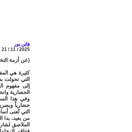
فاتن نور
2025 / 11 / 21
(عن أزمة التخ
كثيرة هي المفا
التي تحولت بف
إلى مفهوم الد
الحضارية وانح
وفي هذا السيا
حضارياً وبصريا
التي تُعنى أسا
من بعيد، بدا ا
الملاصق لشار
ففاقم الزحام