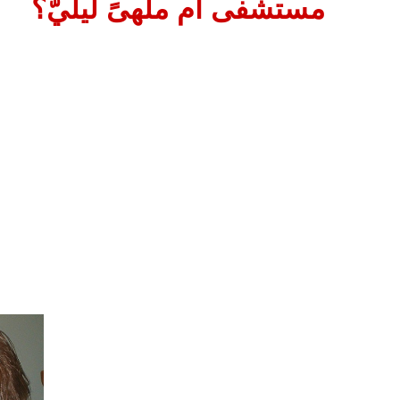
مستشفى أم ملهىً ليليّ؟