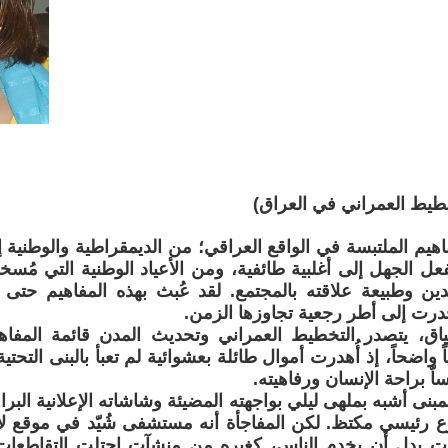
طيط العمراني في العراق)
هيم الملتبسة في الواقع العراقي؛ من الديمقراطية والوطنية إل
عل الجهل إلى أغلبية طائفية، ومن الأعياد الوطنية التي مُسخ
ين وطبيعة علاقته بالمجتمع. لقد عُبث بهذه المفاهيم حتى
درت إلى أطر رجعية تجاوزها الزمن.
ق، يتصدر التخطيط العمراني وتحديث المدن قائمة المفاهيم
ً واضحاً، إذ أُهدرت أموال طائلة بعشوائية لم تعبأ بالبنى التحتي
ساّ براحة الإنسان ورفاهيته.
لمبنى أشبه بملهى ليلي بواجهته المضيئة وشاشاته الإعلانية الب
ع رئيسي مكتظ. لكن المفاجأة أنه مستشفى شُيّد في موقع لا
ات بدل أن يخدم الناس، كغيره من منشآت احتلت التقاطعات 