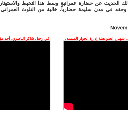
لك الحديث عن حضارة عمرانية وسط هذا التخبط والاستهتار 
وحقه في مدن سليمة حضارياّ، خالية من التلوث العمراني، ت
Novemb
 شهباز، عضو هيئة إدارة الحوار المتمدن
في رحيل شاكر الناصري، أحد م