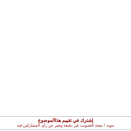
إشترك في تقييم هذاالموضوع
تنويه ! نتيجة التصويت غير دقيقة وتعبر عن رأى المشاركين فيه