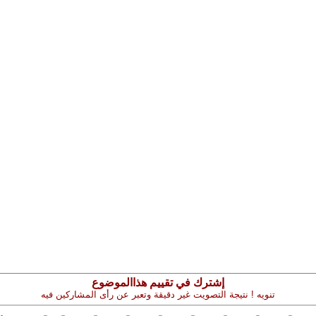
إشترك في تقييم هذاالموضوع
تنويه ! نتيجة التصويت غير دقيقة وتعبر عن رأى المشاركين فيه