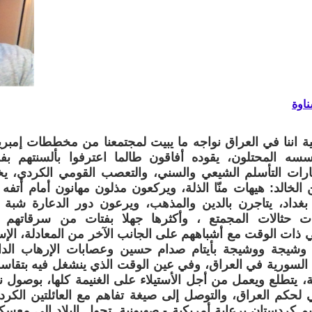
ناوة
قية اننا في العراق نواجه ما يبيت لمجتمعنا من مخططات إمبريا
ه المحتلون، يقوده أفاقون طالما اعترفوا بألسنتهم بف
رات التأسلم الشيعي والسني، والتعصب القومي الكردي، ي
الخالد: هيهات منّا الذلة، ويركعون مذلون مهانون أمام أت
بغداد، يتاجرن بالدين والمذهب، ويرعون دور الدعارة شبة ا
ت حثالات المجمتع ، وأكثرها جهلا بفتات من سرقاتهم الم
ذات الوقت مع أشباههم على الجانب الآخر من المعادلة، الإ
 وشيجة ووشيجة بأيتام صدام حسين وعصابات الإرهاب الد
ة السورية في العراق، وفي عين الوقت الذي ينشغل فيه بتقاس
، يتطلع ويعمل من أجل الأستيلاء على الغنيمة كلها، بوصول 
 لحكم العراق، والتوصل إلى صيغة تفاهم مع العائلتين الكرديت
م كردستان برعاية أمريكية - صهيونية. تحول البلاد إلى معسكر