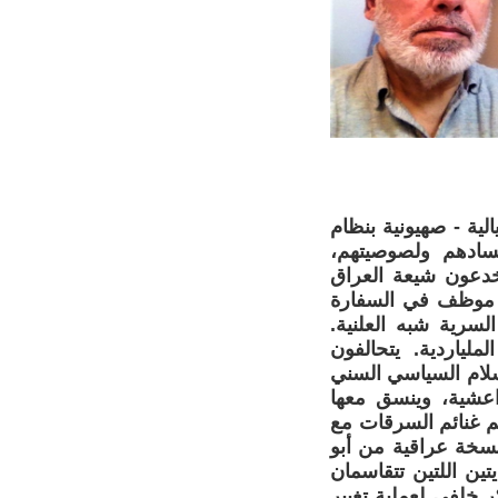
لية - صهيونية بنظام
سادهم ولصوصيتهم،
خدعون شيعة العراق
فه موظف في السفارة
لسرية شبه العلنية.
لياردية. يتحالفون
سلام السياسي السني
اعشية، وينسق معها
م غنائم السرقات مع
نسخة عراقية من أبو
ين اللتين تتقاسمان
 خلفي لعملية تغيير