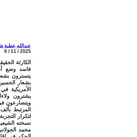
عبدالله عطية ش
2025 / 11 / 6
الكارثة الحقي
فاسد وضع أسس
يتسترون بشعا
بشعار الحسين 
الأمريكية في 
يشترون ولاءا
ويتصارعون في 
المرتبط بألف
لتكرار التجرب
نسخته الشيعية
محمد الجولاني
الحكم في إقلي