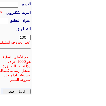
الاسم
البريد الالكتروني
*
عنوان التعليق
التعـلـيـق
عدد الحروف المتبقية
الحد الأعلى للتعليقا
هو 1000 حرف
إذا تجاوز التعليق ذل
يفضل ارسا
له
كمقالة
وسينشر اذا وافق
شروط النشر