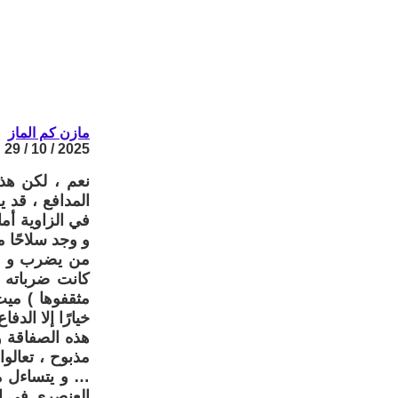
مازن كم الماز
2025 / 10 / 29
نعم ، لكن هذ
المدافع ، قد 
في الزاوية أم
و وجد سلاحًا م
من يضرب و من
كانت ضرباته 
مثقفوها ) ميت
خيارًا إلا الد
هذه الصفاقة و
مذبوح ، تعالوا
… و يتساءل مذ
العنصري في ال