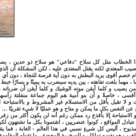
ا الخطاب مثل كل سلاح "دفاعي" هو سلاح ذو حدين ، يصي
يصيب المعتدي لكنه يقتل المعتدى عليه ، لكن المشكلة أن الذ
ام خصم أقوى يريد البطش به دون أية فرصة للنجاة ، دون أي 
ا ، مهما بلغت تفاهته ، بين يديه سيضرب به يمينًا و يسارًا خب
 يصيب و كلما أيقن موته الوشيك و كلما أيقن أن ضرباته 
أقسى ، خاصةً و أن بنو أمية هم اليوم جماعة منفلتة رأسه
 و لا تقبل بأقل من الاستسلام غير المشروط و بالاستباحة ال
فاع عن النفس بكل ما يمكن و متاح و هو عمليًا لا شيء تقريبًا …
 الاستباحة إلا بأقذع رد ممكن رغم أنه لن يكون أكثر من زفرة
 نتبادل المواقع ، كونوا عنصريين ، اشتمونا بكل ما تشتهون لك
بوح ، أليس كل شيءٍ نسبي في هذا العالم - الغابة ، فما يق
غرب هو نفسه تمامًا ، و للسخرية المحضة ، ما تقوله المقاومة 