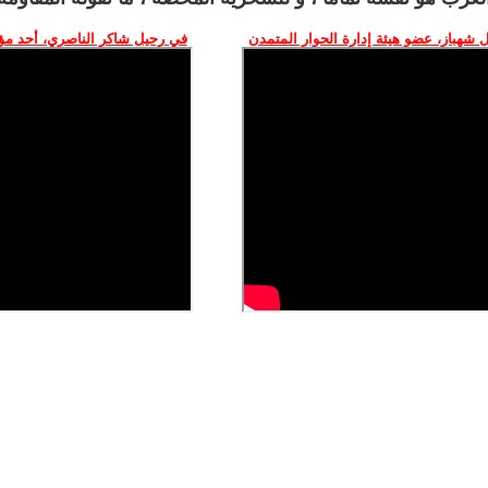
 شهباز، عضو هيئة إدارة الحوار المتمدن
في رحيل شاكر الناصري، أحد م