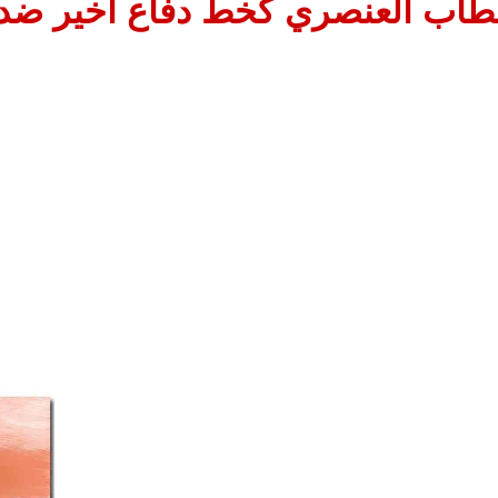
طاب العنصري كخط دفاع أخير ضد 