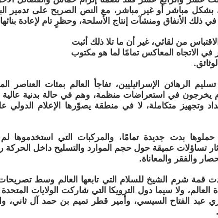
شكل مباشر أو غير مباشر، مع النص الصريح على تدمير البن
 في ذلك الأنفاق ومنشآت إنتاج الأسلحة، وحظرٍ تام لإعادة بنائها.
الاقتباس من لقائي، غير أن ما تلا ذلك أثبت
 في الاتجاه المعاكس تمامًا لما هو مكتوب
ثائق.
سليم الرهائن الإسرائيليين، تفاجأ العالم بمئات العناصر ا
 يخرجون في استعراضات منظمة، وهم في حالة بدنية عالية ت
 وتجهيز متكاملة، لا في منطقة يصوّرها الإعلام الدولي عل
 حملوها بدت جديدة تمامًا، والمركبات التي استخدموها لم 
أثار تساؤلات عميقة حول حجم الموارد والتسليح داخل الحركة 
حصار والفقر والمعاناة.
دت قمة شرم الشيخ للسلام التي تابعها العالم وسط تصريحات
 العالم، ولا سيما دول الترويكا التي شاركت الولايات المتحدة 
ي عبد الفتاح السيسي، وأمير قطر تميم بن حمد آل ثاني، و