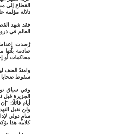
القطاع إلى م
دلالة مؤلمة عل
فقد شهد القطاع
العالم في ذرو
رُصدت إعدام
صادمة بثّتها
محاكمات أو إج
وامتدّ العنف 
سقوط ضحايا مد
وفي سياق توزي
الجزيرة قبل ثل
أيام قائلًا: "
ولن نقبل الته
سامٍ دولي لإد
كلامه هذا يؤك