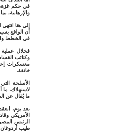
في حكم غزة، ب
والإرهابية، بما
إلى هنا انتهى 
أن الواقع يسير
في الخطط والو
فخلال عملية ت
وكتائب القسام
معسكرات إعداد
خانقة.
الأسلحة التي
لاستهلاك، ما 
ما يُقال عن ال
بعد يوم، انعق
الأمريكي وقادة
الرئيس المصر
طيب أردوغان.