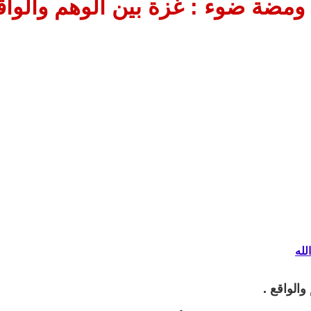
ومضة ضوء : غزة بين الوهم والواقع
لله
والواقع .