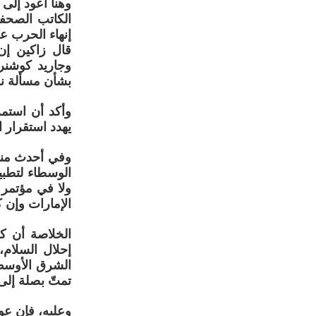
وهنا أعود إلى
الكاتب الصحف
إنهاء الحرب عل
قال زاكين إن 
وجاريد كوشنر
بشأن مسألة نز
وأكد أن استمر
يهدد استقرار ا
وفي أحدث مناش
الوسطاء لتطبي
ولا في مؤتمر إ
الإمارات وإن 
الخلاصة أن ك
إحلال السلام،
الشرق الأوسط،
تمتّ بصلة إلى
وعليه، فإن عود