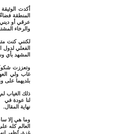
أكدت الوثيقة 
المنطقة فضاءً 
عرقي أو ديني.
والرخاء المشت
لكنني كنت متو
الفعلي لدول ا
المشهد بأي وس
وتعززت شكوكي
غاب ولي العه
بلديهما على وز
ذلك الغياب لم 
لنا عودة في
نهاية المقال.
وما هي إلا سا
العالم كله عل
غزة، تُظهر انه