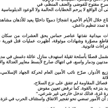
سرح مفتوح للفوضى والعنف المنظّم، في
ى أن الواقع لا يرحم الخطابات الحالمة ولا الوعود الدبلوماسية ا
 خلال الأيام الأخيرة انفجارًا دمويًا داخليًا يعيد للأذهان مشا
ة تمدد تنظيم داعش.
ات ميدانية نفذتها عناصر حماس بحق العشرات من سكان 
 مقاطع مصوّرة وشهادات موثوقة، أظهرت عمليات قتل فورية 
راءات قانونية.
ليشمل قصفًا بأسلحة ثقيلة استهدف منازل عائلة دغمش في مدي
نيين ودمار واسع، في انتهاك صارخ لأبسط معايير العدالة والإ
ع الأدوار، صرّح نائب الأمين العام لحركة الجهاد الإسلامي، 
اثة
إن فصائل المقاومة لم تتفق على نزع السلاح،
ديد بنزعه بالقوة. كما نرفض تعيين مفوض
ارة غزة، فذلك تدخل خارجي غير شرعي."
د أن الأمور تمضي نحو تفجير الاتفاق واستئناف الحرب في غزة.