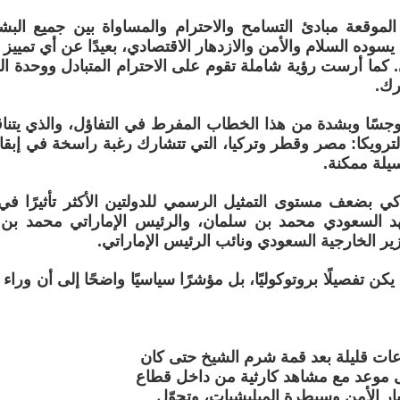
الموقعة مبادئ التسامح والاحترام والمساواة بين جميع ال
يسوده السلام والأمن والازدهار الاقتصادي، بعيدًا عن أي تمييز
 كما أرست رؤية شاملة تقوم على الاحترام المتبادل ووحدة ال
رك.
جسًا وبشدة من هذا الخطاب المفرط في التفاؤل، والذي يتناق
لترويكا: مصر وقطر وتركيا، التي تتشارك رغبة راسخة في إب
يلة ممكنة.
 بضعف مستوى التمثيل الرسمي للدولتين الأكثر تأثيرًا في 
د السعودي محمد بن سلمان، والرئيس الإماراتي محمد بن ز
ير الخارجية السعودي ونائب الرئيس الإماراتي.
يكن تفصيلًا بروتوكوليًا، بل مؤشرًا سياسيًا واضحًا إلى أن وراء ا
عات قليلة بعد قمة شرم الشيخ حتى كان
ى موعد مع مشاهد كارثية من داخل قطاع
يار الأمن وسيطرة الميليشيات، وتحوّل