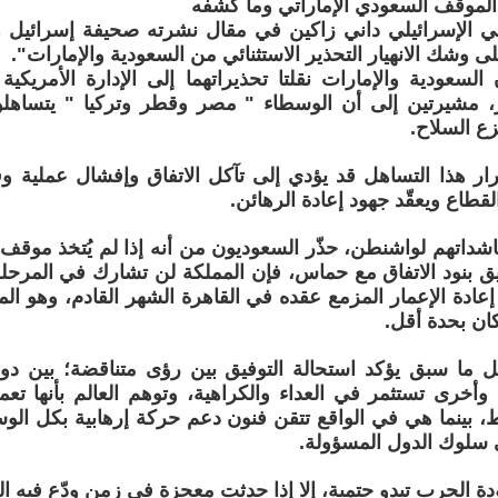
 الموقف السعودي الإماراتي وما كشفه
ي الإسرائيلي داني زاكين في مقال نشرته صحيفة إسرائيل هي
ى وشك الانهيار التحذير الاستثنائي من السعودية والإمارات".
السعودية والإمارات نقلتا تحذيراتهما إلى الإدارة الأمريك
، مشيرتين إلى أن الوسطاء " مصر وقطر وتركيا " يتساه
ع السلاح.
ار هذا التساهل قد يؤدي إلى تآكل الاتفاق وإفشال عملية وق
لقطاع ويعقّد جهود إعادة الرهائن.
داتهم لواشنطن، حذّر السعوديون من أنه إذا لم يُتخذ موق
ق بنود الاتفاق مع حماس، فإن المملكة لن تشارك في المرحلة 
عادة الإعمار المزمع عقده في القاهرة الشهر القادم، وهو المو
كان بحدة أقل.
ل ما سبق يؤكد استحالة التوفيق بين رؤى متناقضة؛ بين د
 وأخرى تستثمر في العداء والكراهية، وتوهم العالم بأنها ت
 بينما هي في الواقع تتقن فنون دعم حركة إرهابية بكل الوسائل
 سلوك الدول المسؤولة.
ة الحرب تبدو حتمية، إلا إذا حدثت معجزة في زمنٍ ودّع فيه ال