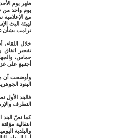
ظهر يوم الأحد
يوم واحد من ق
مع الإعلامية س
لهيئة البث الإ
ترامب بشأن غزة
خلال اللقاء، 
تفجير اتفاق 
حماس، والجهاد
أجنبيةٍ على غز
وأوضحت أن هذ
البنود الجوهر
فالبند الأول 
التطرف والإرها
كما نصّ البند
انتقالية مؤقت
والبلدية اليوم
أما البندان ا