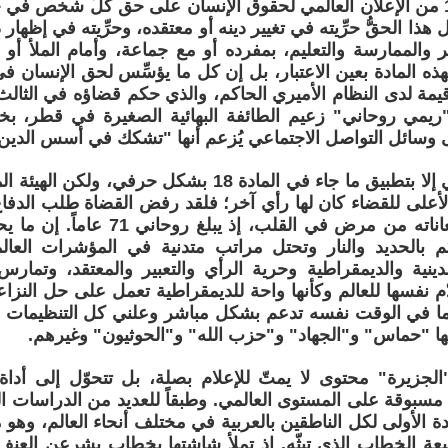
تنص المادة 18 من الإعلان العالمي لحقوق الإنسان على حق كلِّ شخص في
 هذا الحقُّ حرِّيته في تغيير دينه أو معتقده، وحرِّيته في إظهار دي
ر والممارسة والتعليم، بمفرده أو مع جماعة، وأمام الملأ أ
هذه المادة بعين الاعتبار، بل إن كل ما يؤسِّس لحق الإنسان ف
قيمة لدى النظام الأميري الحاكم، والذي حكم قضاؤه في ال
ريمي روحاني" زعيم الطائفة البهائية الصغيرة في قطر،
سائل التواصل الاجتماعي يُزعم أنها "تشكك في أسس الدين 
لم يقم روحاني إلا بتطبيق ما جاء في المادة 18 بشكل حرفي
على للقضاء كان لها رأي آخر؛ فلقد رفض القضاة طلب الدفاع
استناداً إلى معاناته من مرض في القلب، 
 بالحديد والنار وتحتل مراتب متدنية في المؤشرات العالمي
دينية والديمقراطية وحرية الرأي والتعبير والمعتقد، وتمار
دّم نفسها للعالم وكأنها واحة للديمقراطية تعمل على حل النزا
نما في الوقت نفسه تدعم بشكل مباشر وعلني كل التنظيمات الإ
ا "حماس" و"الجهاد" و"حزب الله" و"الحوثيون" وغيرهم.
 "الجزيرة" محتوى لا يمتّ للإعلام بصلة، بل تتحوّل إلى أداة
سبوقة على المستوى العالمي. وطبقاً للعديد من الدراسات المت
ة الأولى لكل الناطقين بالعربية في مختلف أنحاء العالم، وهو 
يعة الخطاب الذي تبثّه. إذ تملأ شاشتها بخطاب يشرعن العنف 