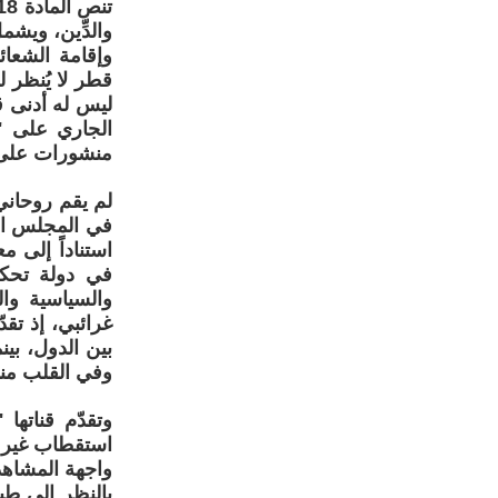
والدِّين، ويشمل
وإقامة الشعائ
قطر لا يُنظر ل
ليس له أدنى 
الجاري على "
منشورات على و
في المجلس الأ
في دولة تحكم
والسياسية وال
غرائبي، إذ تق
بين الدول، بي
وفي القلب منه
وتقدّم قناتها
استقطاب غير م
واجهة المشاهد
بالنظر إلى طب