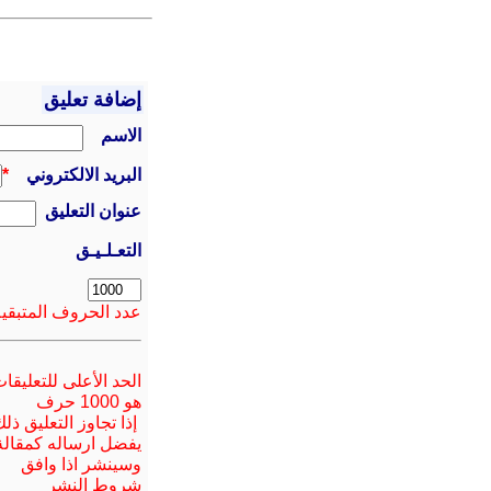
إضافة تعليق
الاسم
البريد الالكتروني
*
عنوان التعليق
التعـلـيـق
عدد الحروف المتبقية
الحد الأعلى للتعليقا
هو 1000 حرف
إذا تجاوز التعليق ذل
يفضل ارسا
له
كمقالة
وسينشر اذا وافق
شروط النشر