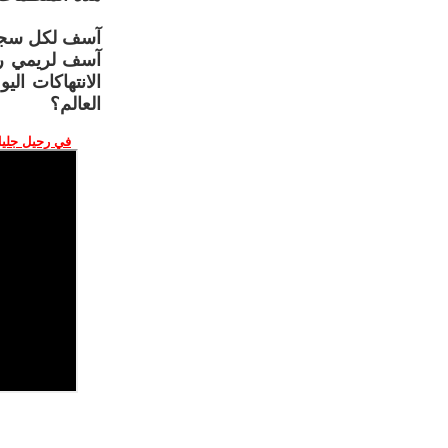
آسف لكل سجنا
آسف لريمي رو
الانتهاكات الي
العالم؟
في رحيل جليل