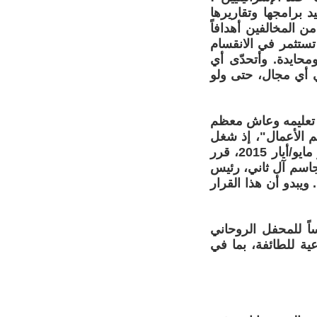
 برامجها وتقاريرها
 المخالفين أهدافاً
تستثمر في الانقسام
محايدة. وأتحدّى أي
في أي مجال، حتى ولو
ى تعليمه وعاش معظم
م الأعمال"، إذ شغل
في وقت سابق منصب المدير العام لغرفة تجارة وصناعة قطر. وفي أواخر مايو/أيار 2015، قرر
جاسم آل ثاني، رئيس
يبدو أن هذا القرار
اً للمحفل الروحاني
عية للطائفة، بما في