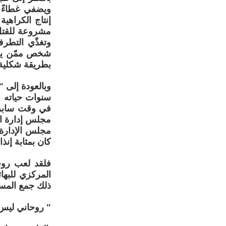
ويضفي غطاءً أ
إنتاج الكراهي
مشروعة للقتل 
وتغذّي التطرف
شخص ممّن يمدح
بطريقة شكلية 
وبالعودة إلى 
سنوات حياته ف
مجلس إدارة ال
مجلس الإدارة،
كان بمثابة إنذ
فلقد لعب روحا
المركزي للبهائ
ذلك جمع المساه
" روحاني ليس 