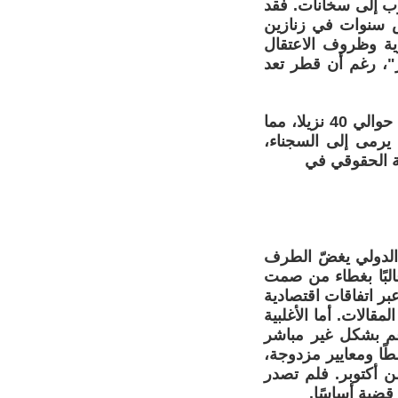
رب إلى سخانات. فقد
 سنوات في زنازين
ية وظروف الاعتقال
ر"، رغم أن قطر تعد
وأوضح أن الزنزانة التي يُفترض أن تؤوي ما بين 8 و12 سجينا كانت تستقبل حوالي 40 نزيلا، مما
ن يرمى إلى السجناء،
ة الحقوقي في
 الدولي يغضّ الطرف
غالبًا بغطاء من صمت
بر اتفاقات اقتصادية
قالات. أما الأغلبية
عم بشكل غير مباشر
ًا ومعايير مزدوجة،
ن أكتوبر. فلم تصدر
قضية أساسًا.