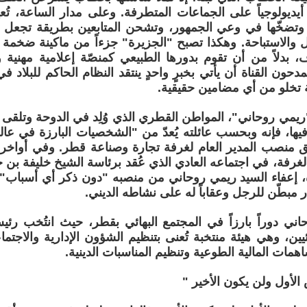
يديولوجياً على الجماعات المتطرفة. وعلى مدار الساعة، تُعيد
ة وتضخّها في وعي الجمهور، وتشحن المتابعين بطريقة تجعل من
والاستباحة. وهكذا تصبح "الجزيرة" جزءاً من ماكينة ضخمة 
، بدلاً من أن تقوم بدورها الطبيعي كمنصّة إعلامية مهنية و
ون القناة أن يأتي بخبرٍ واحدٍ ينتقد النظام الحاكم للبلاد 
تخلو من أي مضامين حقيقية.
"ريمي روحاني"، المواطن القطري الذي وُلِد في الدوحة وتلق
يها، فإنه وبحسب عائلته يُعدّ من "الشخصيات البارزة في عال
غرفة، في اجتماعه العادي الذي عُقد برئاسة الشيخ خليفة بن 
 إعفاء السيد ريمي روحاني من منصبه "دون ذكر أي أسباب". و
ار مبطّن للرجل وعقاباً له على نشاطه الديني.
ني دوراً بارزاً في المجتمع البهائي بقطر، حيث انتُخب رئيس
يين، وهي هيئة منتخبة تُعنى بتنظيم الشؤون الإدارية والاجتما
مات المالية الطوعية وتنظيم المناسبات الدينية.
الأول ولن يكون الأخير "