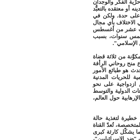
 حرِّية الفكر والوجدان
نه أو معتقده بالتعبُّد
و على حدة. ولكن في
ي الاختلاف بأي مجال
ثالث عشر من أغسطس
 بخمس سنوات، بسبب
الإسلامي".
، ولكن الهيئة المكوَّنة من ثلاثة قضاة
 منح روحاني الرأفة
إذ يبلغ روحاني 71 عاماً. إن ما يحدث هو طبائع الأمور
ة للحريات المدنية
س ازدواجية على نحو
عات الدولية والتوسط
رهابية حول العالم،
 خطيرة لتغذية حالة
خصصة، تُعدّ القناة
ما يشكّل كارثة كبرى
"ضد الإسرائيليين"،