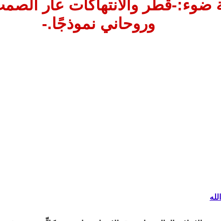
ضوء:-قطر والانتهاكات عار الصمت
وروحاني نموذجًا.-
لله