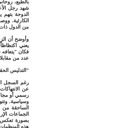
بالطبع، روحان
شهد رجل الأع
الدوحة بتهم 
الكارثية. ووص
من الدول ذات 
يعني اكتظاظاً
فكان "يتعافه
عدد من مقابلات
"التدليس الحق
رغم السجل الح
عن الانتهاكات 
رسمي أو مجامل
وسياسية. وتتوا
الساحقة من ا
الجماعات الإر
بصورة تعكس فض
هذه المنظمات أ