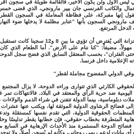
ي ليس الأول ولن يكون الأخير، فالقائمة طويلة في سجون أق
مال والكاتب الفرنسي جان بيير مارونجي، الذي قضى خمس
يقول إنها مفبركة، على فظاظة المعاملة في السجون القطر
ف مارونجي السجون بأنها "عنابر مظلمة لا يدخلها ضوء النها
الدخل المرتفع.
 مهولاً، مضيفاً: "كنا ننام على الأرض". أما الطعام الذي كا
 حتى الفئران"، بحسب المعتقل السابق الذي فضح سجل الدوح
ه الإعلامية داخل فرنسا.
وقي الدولي المفضوح مجاملة لقطر"
قوقي الكارثي الذي تتوارى وراءه الدوحة، لا يزال المجتمع
اليومية ضد حرية الرأي والمعتقد في البلاد. فالانتهاكات تمر 
ات دبلوماسية، بينما الدولة تتفنن في شراء الذمم والولاءات ع
لى فضائح الرشاوى الدولية الموثقة لها، ويكتب عنها عشرات الم
لمنظمات الحقوقية الدولية، التي تقدم نفسها كمستقلة وتد
هابية المتطرفة بخطاب حقوقي، فإن خطابها يقطر تدليسًا وخلط
ائح الدوحة المستمرة منذ الأحداث الإرهابية في السابع م
ي بيانات لدعم ريمي روحاني، وكأنه لم يُسجن أصلاً، ولا توجد 