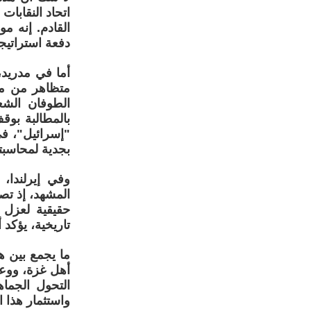
اتحاد النقابات
القادم. إنه 
دفعة استراتيجي
أما في مدريد،
متظاهر من مخ
الطوفان الش
بالمطالبة بوق
"إسرائيل"، ف
بجدية لمحاسبت
وفي إيرلندا،
المشهد، إذ تص
حقيقية لعزل ا
تاريخية، يؤكد
ما يجمع بين ه
أهل غزة، ووعيه
التحول الجما
واستثمار هذا 