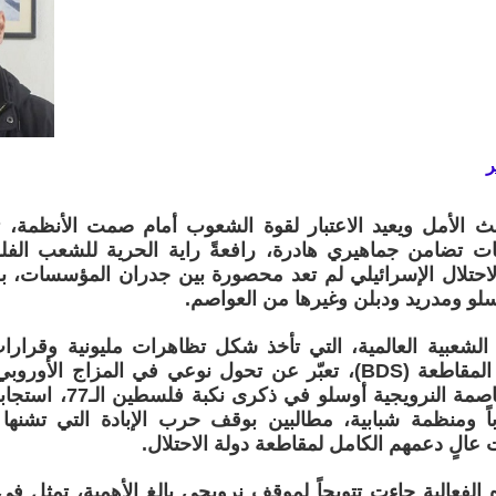
ر
 الأمل ويعيد الاعتبار لقوة الشعوب أمام صمت الأنظمة، 
جات تضامن جماهيري هادرة، رافعةً راية الحرية للشعب الفل
حتلال الإسرائيلي لم تعد محصورة بين جدران المؤسسات، بل با
و ومدريد ودبلن وغيرها من العواصم.
 الشعبية العالمية، التي تأخذ شكل تظاهرات مليونية وقرارا
داعمة لحركة المقاطعة (BDS)، تعبّر عن تحول نوعي في المزا
 ومنظمة شبابية، مطالبين بوقف حرب الإبادة التي تشنها
عالٍ دعمهم الكامل لمقاطعة دولة الاحتلال.
الفعالية جاءت تتويجاً لموقف نرويجي بالغ الأهمية، تمثل في