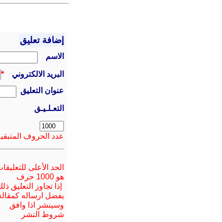
إضافة تعليق
الاسم
البريد الالكتروني
*
عنوان التعليق
التعـلـيـق
عدد الحروف المتبقية
الحد الأعلى للتعليقا
هو 1000 حرف
إذا تجاوز التعليق ذل
يفضل ارسا
له
كمقالة
وسينشر اذا وافق
شروط النشر