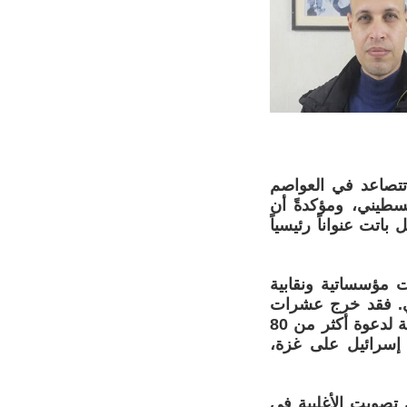
تتصاعد في العواصم
سطيني، ومؤكدةً أن
تت عنواناً رئيسياً
ت مؤسساتية ونقابية
ج الأوروبي. فقد خرج عشرات
الآلاف في العاصمة النرويجية أوسلو في ذكرى نكبة فلسطين الـ77، استجابة لدعوة أكثر من 80
 إسرائيل على غزة،
 تصويت الأغلبية في