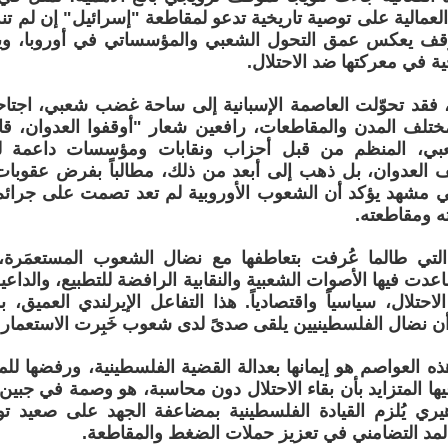
 العمالية على توصية تاريخية تدعو لمقاطعة "إسرائيل" إن لم تنهِ
موقف يعكس عمق التحول الشعبي والمؤسساتي في أوروبا، وي
ة في معركتها ضد الاحتلال.
 فقد تحوّلت العاصمة الإسبانية إلى ساحة غضب شعبي، اجتاح
تلف المدن والمقاطعات، رافعين شعار "أوقفوا العدوان، قاط
عبي، المنظم من قبل أحزاب ونقابات ومؤسسات داعمة ل
ف العدوان، بل ذهب إلى أبعد من ذلك، مطالباً بفرض عقوبا
ي مشهد يؤكد أن الشعوب الأوروبية لم تعد تصمت على جرائم 
ه ومقاطعته.
 التي طالما عُرفت بتعاطفها مع نضال الشعوب المستعمَرة،
اعدت فيها الأصوات الشعبية والنقابية الرافضة للتطبيع، والدا
لاحتلال، سياسياً واقتصادياً. هذا التفاعل الإيرلندي العميق،
 أن نضال الفلسطينيين يلقى صدىً لدى شعوب خَبِرت الاستعمار 
ذه العواصم هو إيمانها بعدالة القضية الفلسطينية، ورفضها لل
ا المتزايد بأن بقاء الاحتلال دون محاسبة، هو وصمة في جبين ا
هيري يُلزم القيادة الفلسطينية بمضاعفة الجهد على صعيد ت
المد التضامني في تعزيز حملات الضغط والمقاطعة.