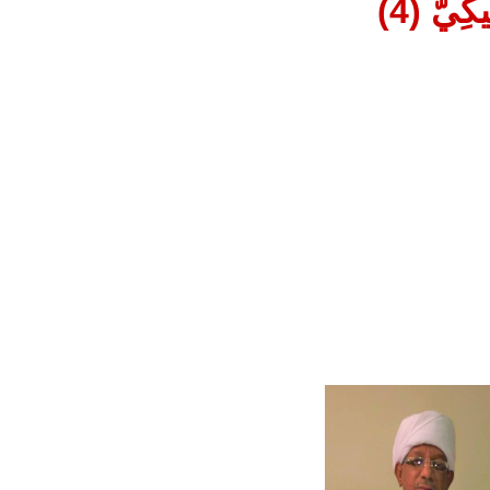
ِيٌّ (4)