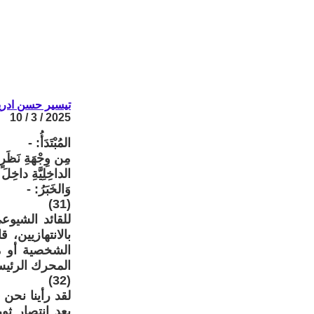
تيسير حسن ادر
2025 / 3 / 10
المُبْتَدَأُ: -
مِن وِجْهَةِ نَظَرٍ م
الداخِلِيَّةِ داخِلَ 
وَالخَبَرُ: -
(31)
للقائد الشيوع
بالانتهازيين،
الشخصية أو م
المحرك الرئيس
(32)
لقد رأينا نحن