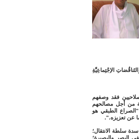
التَناقُضاتِ الاِجْتِماعِيَّةِ
إصلاحيين فقد وصفهم
املة من أجل مصالحهم
الصراع الطبقي هو
 عن تعزيزه.".
 سدة سلطة الانتقال؛
احيين ضعيفي البصر والبصيرة؛