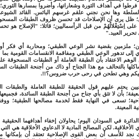
فرطوا في أهداف الثورة وشعاراتها، وأضروا بمسارها الثوري؛ 
سلطة وها نحن نجني علقم غرسهم البائس. القائد الشيوعي
ين؛ ظل يرى أن الإصلاحات قد تحسن ظروف الطبقات المسح
على اِسْتِغْلالُهُمْ من قبل الرأسماليين؛ قائلا: "الإصلاح هو 
تحرير العبيد."
؛ ملزمين بقضية نشر الوعي الطبقي؛ ومحاربة أي فكر أو ع
إلى تدهور الوعي الطبقي ومفاقمة الانقسامات القومية بما ف
الوهم الاعتقاد بأن الطبقة العاملة أو الطبقات المسحوقة على
اكلها بالتحالف مع هذا الجناح أو ذاك من أجنحة الطبقات الس
عليكم وهي تطحن في رحى حرب ضروس؟!!.
ين يحتم عليهم قول الحقيقة للطبقة العاملة والطبقات ا
عيفة؛ بأن لا تثق بأي جناح من أجنحة الطبقة السائدة، فجميعها 
لاحية؛ تسعى في النهاية فقط لخدمة مصالحها الطبقية؛ ووفق
ة المعينة.
دائرة في السودان اليوم؛ يحاولان إخفاء أهدافهما الحقيقية ب
 الأخلاقية. لكن المصالح المادية لا الدعاوي الأخلاقية هي التي
نجد للأسف أن بعض القوى الإصلاحية تعتقد أن بإمكانها