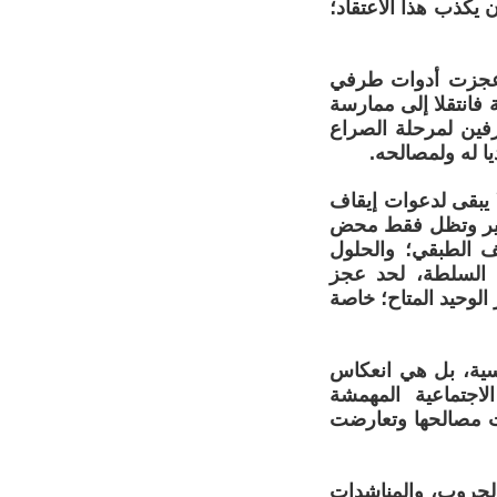
 يكذب هذا الاعتقاد؛
د عجزت أدوات طرفي
فانتقلا إلى ممارسة
فين لمرحلة الصراع
يا له ولمصالحه.
 يبقى لدعوات إيقاف
تأثير وتظل فقط محض
ف الطبقي؛ والحلول
ى السلطة، لحد عجز
الوحيد المتاح؛ خاصة
سية، بل هي انعكاس
اجتماعية المهمشة
ضت مصالحها وتعارضت
الحروب، والمناشدات