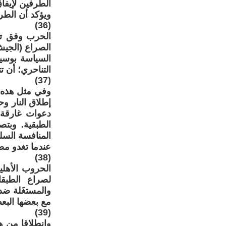
الطرفين لإيفاق
ويؤكد أن الطر
(36)
الحرب وفق تع
الصراع (الجيش
السياسة بوسي
التناحري؛ أن ت
(37)
وفي مثل هذه ا
إطلاق النار و
دعوات غارقة 
الطبقية. وبت
المنافسة السل
عندما تغدو مص
(38)
الحروب الأهل
لصراع الطبق
والمستغَلة ضد
مع بعضها البعض
(39)
وانطلاقا من ه