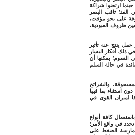
حينما ارتضوا شراكة
 الفذ؛ ثاقب البصر
وقة على نحو مؤقت،
تحسين ظروف العبودية،
مل ينتج عنه تأثير
ي ذلك أفكار اليسار
 العموم؛ يمكنها أن
ائدة في حالة السلم
لمسحوقة، والشرائح
دون استثناء بما فيها
ا لميزان القوى في
استعمال كافة أنواع
 تحدد في واقع الأمر؛
 ممارسة الضغط على