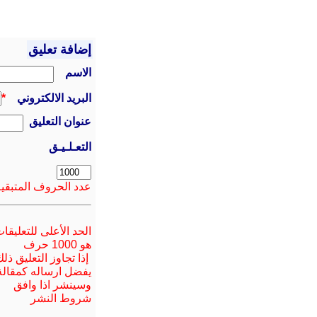
إضافة تعليق
الاسم
البريد الالكتروني
*
عنوان التعليق
التعـلـيـق
عدد الحروف المتبقية
الحد الأعلى للتعليقا
هو 1000 حرف
إذا تجاوز التعليق ذل
يفضل ارسا
له
كمقالة
وسينشر اذا وافق
شروط النشر