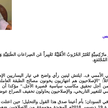
يس
ارْكِسِيَّةٍ تُعْتَبَرُ الحُرُوبُ الأَهْلِيَّةُ تَعْبِيراً عَن الصِراعاتِ الطَبَقِيَّةِ وَ
المُجْتَمَعِ.
ي الأممي ف. ايلتش لينين رأي واضح في تيار اليساريين ال
 قائلاً: "الإصلاحيون هم انتهازيون يخونون مصالح الطبقة الع
ن أجل تحقيق مكاسب سياسية قصيرة الأجل." مؤكدا أن "
ي للتغيير التاريخي، والإصلاحيون يحاولون تخفيف الصراع عوضا
 في السودان؛ بأم أعيننا صدق هذا القول والتحليل؛ حين اعتلت
بعد انتصار ثورة 19 ديسمبر 2018م المجيدة مجموعة من الإصل