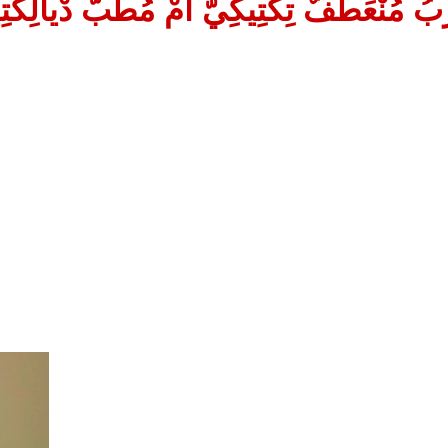
ُ مُنْعَطَفٌ تِكْتِيكِيٌّ أَمْ مُطَبٌّ دْيالِكْتِيك