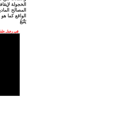
الخجولة لإيقا
المصالح الماد
الواقع كما هو
يَتْبَعُ
في رحيل جليل