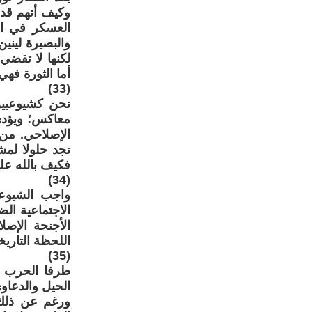
وكيف أنهم قد 
العسكر في ال
والبصيرة لين
لكنها لا تقضي 
أما الثورة فهي 
(33)
نحن كشيوعيين
معاكس؛ ويؤدي 
الإصلاحي. من 
تجد حلولا لمش
فكيف بالله 
(34)
واجب الشيوعي
الاجتماعية الض
الأجنحة الإص
اللحظة التاريخي
(35)
طرفا الحرب ال
الحيل والدعاوي
ورغم عن ذلك 