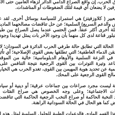
 الحرب. إن واقع الصراع الدامي الدائر لزهاء العامين حتى الآن
فين لا يضعان أي قيمة لتلك الضغوطات أو المناشدات.
بير ( كلاوزفيتز) هي استمرار للسياسة بوسائل أخرى. لق
 والدعم السريع) السلمية؛ عن حل تناقضات مصالحهما المادية 
لة أخرى أكثر عنفاً. فمن الحتمي عندما يصل الصراع بين طر
تبلور قناعة لدى كل منهما بأن وجود الآخر بات يمثل تهديدا وجود
لحالة التي تطابق حالة طرفي الحرب الدائرة في السودان؛ لا
حقن الدماء العاطفية؛ التي تطلقها بعض القوى الإصلاحية؛ أي 
في النزعة السلمية والأوهام الدبلوماسية؛ خالية من الموق
صاعد وتيرة التوترات بين القوى الرجعية نتيجة التنافس عل
مية عن تحديد هوية المهيمن بين القوى، تغدو الحرب هي الخيار 
الح القوى الرجعية على المحك.
ية ليست مجرد صراعات بين جماعات عرقية؛ أو دينية أو سيا
ات الاجتماعية؛ وعلى وجه الخصوص هي صراع الفئات ال
 النخبة الحاكمة أو صراع النخب الرجعية الحاكمة التي تناق
 كما هو الحال في الحالة السودانية الراهنة.
ذا الفهم المادي فالدعوات الطيبة للحلول السلمية لمثل هذه 