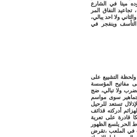
ده ميتا في الشارع
جاعيد النفاق المر
ثاني ولا احد يبالي،
لتأسف وينفجر في
 ولحظة التشييع على
لى مفاتيح المؤسسة
ضرب ولا تبالي، ضج
الجماهير سوى مواسم
ذلال تستعد للرحيل
هزائم أدركته قذائف
ا قادرة على تعرية
 الحر يلسع الظهور
ث في الملعب ،تقرض