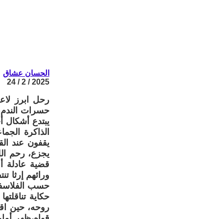
الحسان عشاق
2025 / 2 / 24
رحل ابرز لاع
حسرات الندم،
يبتدع أشكال أ
الذاكرة الجما
يقفون عند الق
يجزع، رحم الل
قضية عادلة أو
ورائهم إرثا تن
حسب الفلاسفة 
حكاية تناقلته
روحه، حين اق
قواه،ظهر أمام