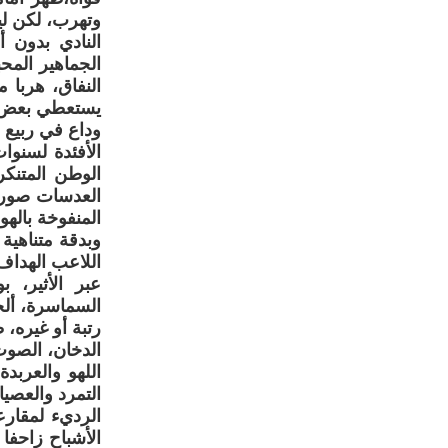
وتهرب، لكن ل
النادي بدون أ
الجماهير المح
النفاق، هربا 
يستعطي بعض ال
وداع في ربيع 
الأفئدة لسنو
الوطن المتنك
العدسات صورا 
المنفوخة بالهو
وبدقة متناهية
اللاعب الهداف
عبر الأثير،
السماسرة، ألح
رتبة أو غيره،
الدخان، الصو
اللهو والعربد
التمرد والعصي
الرديء لمقارع
الأشباح زاحفا