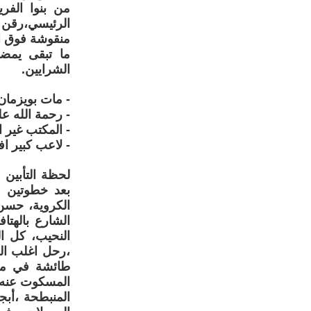
من بنوا الفر
الرئيسي،رقن 
منقوشة فوق ال
ما تبقى يمض
الشرايين.
- مات بويزمان
- رحمة الله عل
- المكتب غير ا
- لاعب كبير 
لحظة التأبين 
بعد خطوتين ،
الكروية، حسن
الشارع بالهتا
النحيب، كل ا
،رحل اغلب الل
طائشة في موا
المسكوت عنه،
المنبطحة ،أب