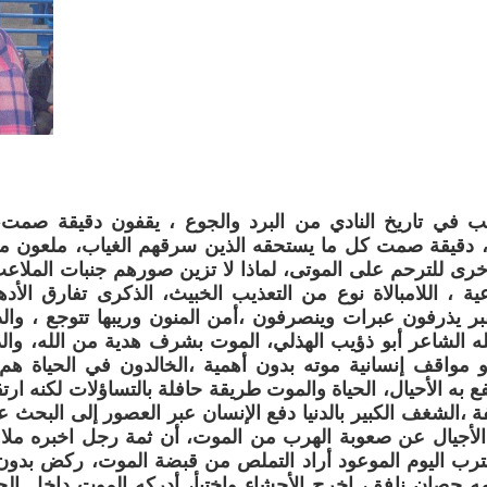
ب في تاريخ النادي من البرد والجوع ، يقفون دقيقة صمت،
 دقيقة صمت كل ما يستحقه الذين سرقهم الغياب، ملعون من 
خرى للترحم على الموتى، لماذا لا تزين صورهم جنبات الملاع
عية ، اللامبالاة نوع من التعذيب الخبيث، الذكرى تفارق ال
بر يذرفون عبرات وينصرفون ،أمن المنون وريبها تتوجع ، و
ه الشاعر أبو ذؤيب الهذلي، الموت بشرف هدية من الله، وا
 مواقف إنسانية موته بدون أهمية ،الخالدون في الحياة هم 
تفع به الأحيال، الحياة والموت طريقة حافلة بالتساؤلات لكنه ا
،الشغف الكبير بالدنيا دفع الإنسان عبر العصور إلى البحث عن
ا الأجيال عن صعوبة الهرب من الموت، أن ثمة رجل اخبره ملاك
ترب اليوم الموعود أراد التملص من قبضة الموت، ركض بدون 
ه حصان نافق، اخرج الأحشاء واختبأ، أدركه الموت داخل ال