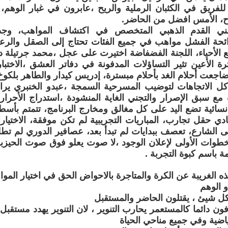
للفريق في الكثبان الرملية والريح ،عابرون في غبار الوهم، 
اح، الأمس افضل من الحاضر.
طني القدم الذهبي المتخصص في اكتشاف المواهب، وجد ب
ئحة الفشل مواهب في جميع الفئات تحتاج إلى الصقل والرعاي
الأحياء، اللجنة الفضفاضة اختيرت على عجل ،محمد جرتيلة دي
ثرة الأعين تثير التساؤلات المدفونة في دفاتر العشق ،الاخ
اجعت أحلام الغد بأحلام مبسترة، إدريس كيدار والطاهر بلكو
 الاتجاهات لتوضيب المسرحية السمجة ،عبدو الخنبري يرا
مع سبق الإصرار والتجني الغاية المنشودة ،استدراج الأحرار
سائية تضع اليد على كل مغالق ومخارج البرنامج، تتمتم بأ
ادي حقل تجارب، المباريات التجريبية لم تكن موفقة، الاختيا
ى الشارع، تعصف ببدايات لم تبدأ بعد، عصافير الدوري لم تطل
طوات الأولى لإعلان الوجود ،لا صوت يعلو فوق صوت الحيزبو
 باسم كبوة التجربة .
 الغريبة عن الكرة والمتاجرة بالاحواض الحق في اختيار المو
و الوهم
 كل شيئ ، يقتلون الحاضر والمستقبل
فون دائما كالمستعمر يحارب التنوير ، لان التنوير يهدد مستقبل
ياضية وفي جميع مناحي الحياة