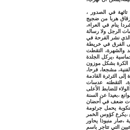
 تائهة في الصدور ،
لزقاق هربا من ضجيج
دا ينام في العراء،
ات الرجل ولا رسالة
الذي نشر الفرحة في
تى الفرق في خريطة
د والشهرة، التقطت
ماسية ،يركل الجلدة
زع الكرة بشكل موزون
لفنية، مشجعا، فرحا،
لى الثرثرة القادمة
، التقطته عدسات
ولاء للضابط الأعلى
انع ،بعيدا عن السنة
حظات ضعف في أحضان
منكوبة يحمل جرثومة
غ ،يكرع كؤوس الخمر
 ،صار منبوذا يحاور
ين التي تتاجر باسم