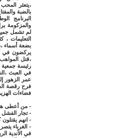
،يتعثر المحب 
بالضبة والمفت
البرنامج الو
والمزكومة برا
لم تشمل جميع 
التعليمات ، ك
بضعة أسماء ،ض
يركضون في كل
،قتل المواهب 
رئيسة جمعية ن
في العبث ،الن
عمر الزهور إل
فرح رقصة الخ
فضاءات الهزيمة
- من أعطى هذه
- تجار الفشل 
- انهم يقتلون
- الغرباء يتصر
في الأندية الر