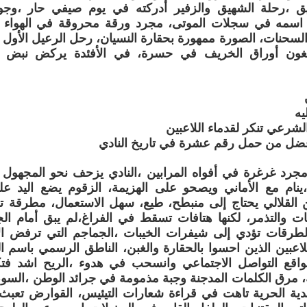
يق ،رحلة الشهيق والزفير أدركته في يوم صيفي حار ،وجو
اسمه في سجلات الموتى، مجرد ورقة محروقة في الهواء ، ت
سحنات، الصورة ممهورة بحقارة النسيان، رحل الرعيل الأول وال
غون أوراق الخريف في حسرة، في الأفئدة يركض نبض ا
يه
لشرعي تنكر لقدماء اللاعبين
افضل من حمل رقم عشرة في تاريخ النادي
مجرد غرغرة في أفواه المرابين ،النادي يزحف نحو المجهول
ينام مع الأماني ويصحو على الهزيمة، الزقوم يضع اليد ع
 القلالي يحتاج إلى منبطح، طيع، سهل الاستعمال، مطرقة ت
فات والتذمر، لكنها هتافات تسقط في الفراغ،لم يبق أمام 
لطرقات تؤدي إلى شيفرات الخيبات ،الجماجم التي ترفض الإ
اعبين الذين احسوا بالحقارة والغبن، الناطق الرسمي باسم ال
قع التواصل الاجتماعي وانسحب في هدوء ،الريح اشد فتك
 مرق الكلمات المدجنة وجبة مذمومة في جرائد الوطن ،السوط
جدية الحرية تاهت في قراءة شعارات التيئيس، القوارض تعب