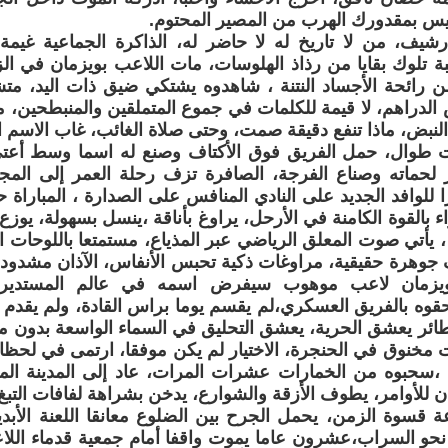
يس بمقدورك الهرب من المصير المحتوم.
رشيف، من لا تاريخ له لا حاضر له، الذاكرة الجماعية غيمة
بة تلوك بقايا من رذاذ الهلوسات، مات اللاعب بويزمان في ا
من رائحة الأجساد النتنة ، شاهدوه يشتكي ضيق ذات اليد، متشر
دراهم، لا قيمة للكلمات في جموع المتملقين والمنبطحين، م
النبض، ماذا تنفع دقيقة صمت، وحتى صلاة الغائب، غاب الاسم 
ات طوال، حمل الفريق فوق الأكتاف وصنع له اسما وسط أع
ر لحماته وصناع الفرجة، الصافرة تزف رحلة العمر إلى المج
للوافد الجديد على النادي المنافس على الصدارة ، المباراة ح
اء بالقوة الكامنة في الأرحل، يراوغ بأناقة ،ينسل بسهولة، يو
 ، يأتي صوت المعلق الرياضي عبر المذياع، مستمتعا باللوحات ا
 جوهرة حقيقية، مراوغات ذكية تحبس الأنفاس، الآذان مشدودة إ
 بويزمان لاعب موهوب سيفرض اسمه في عالم المستديرة
قوه بالفريق العسكري،لم يقسم يوما براس القادة، ولم يقدم ال
 طائر يعشق الحرية، يعشق التحليق في السماء الواسعة بدون مو
ت مخنوق في الحنجرة، الاختيار لم يكن موفقا، ارتمى في ل
ة ،سحبوه من الخمارات عشرات المرات، عاد إلى المدينة ال
ان للأوامر، يطوف الأزقة والشوارع، يدخن بشراهة لفافات التب
ة قسوة الزمن، يحمل الجرح بين الضلوع معانقا اللعنة الأبدية
 نحو السراب،عشرون عاما يموت واقفا أمام جمعية قدماء اللاعب