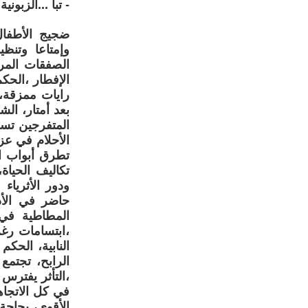
- تبا ...الزبو
ضجيج الأطفال
وإمتاعا وتنظ
الصفقات المرب
الإفطار ،الحك
رايات ممزقة، 
بعد أمتار، ال
المتفرجين تسل
الأحلام في عز
تطرق أبواب ال
تكاليف الحياة
ودور الأثرياء
حاضر في الأذه
المطاطية في 
،ابتسامات رغم
النابية، الح
الرابح، تجتمع
،التأثر يفترس 
في كل الاتجا
الأقوى، بحاجة