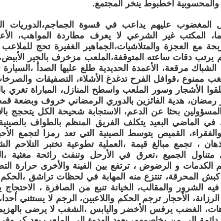
نية والمحسوبية أخطبوط ينخر المجتمع.
 المغضوب عليهم يداعب في قسوة الجماجم،الدوريات الر
يما، المكتب غير الشرعي لا يعرف مطاردة المواهب، الأ
حة مع العجزة والمتلاشيات،الجماهير الغفيرة تحج للملاعب
م يرتب دقات ساعته المتوقفة،الملعب مزخرف بالجير الأبيض،ال
الشباك مرقعة، الأعمدة الحديدية طلع عليها الصدأ ،السيار
شغب ممنوع ،قوافل الفرح تدغدغ الأشلاء، التصفيقات والصرخ
قوا الأشجار وسور الملعب واسطح المنازل، المباراة تغري با
 رمضان، هدية الفائزين بالدوري الرمضاني خروف وبضعة قمص
مسؤولين بحثا عن الدعم، الاستجابة شحيحة الكل يتحجج بالأز
، في الماضي البعيد يتكلف الفريق المنظم بالطواف بالصينية 
 والفقراء، القميص يتوسط الصينية التي تعد رمزا لتجمع الأح
ان ، تجمع مبالغ قيمة ،العملية تطوعية تختبر التلاحم الش
متناول الجميع ،تعرق في الأرحل وتنفث رائحة مغثية ،الر
 الكدمات و الرضوض ، ترتفع بين الفينة والأخرى حرارة التص
كم كبش المحرقة، تنتزع منه المهابة في لحظات تراشق ،الحك
 فيه الشرور والمقالب، الخيانة تنبع من الصافرة ، الاحتجاج
الرزانة، الأحجار ترجم الحكم واللاعبين، الرجم لا يستثني أحد
هات، الغضب يرفس الأخضر واليابس ،الشغب لا يرضى بالهزيمة
 دائمة إلى من يخاصمهم، يعود الهدوء إلى الملعب بعد كر وفر،