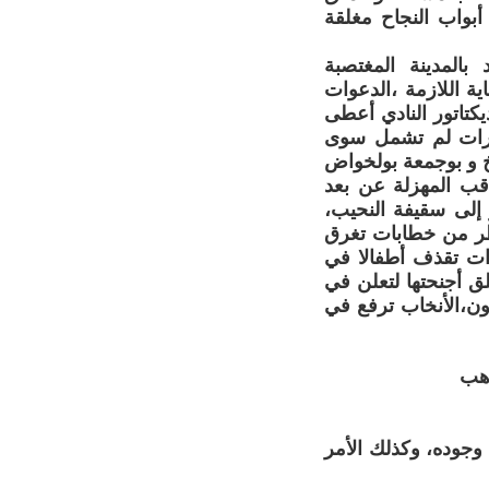
أبواب النجاح مغلقة
المدينة المغتصبة
ة اللازمة ،الدعوات
كتاتور النادي أعطى
تبارات لم تشمل سوى
خ و بوجمعة بولخواض
قب المهزلة عن بعد
 إلى سقيفة النحيب،
سطر من خطابات تغرق
رات تقذف أطفالا في
ق أجنحتها لتعلن في
ن،الأنخاب ترفع في
اهب
 وجوده، وكذلك الأمر