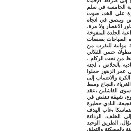
 إلى صراط الإحماء
تبة الخامسة في سلم
ارة على الخد، صوت
يص ويبصق في اتجاه
ور الانتصار ولا مرة،
عبة الجلدة المنفوخة
جه الصباحات بصفعات
 مواتية للتقرب من
مطولا، حسن القلالي
قظ من تحت الركام ،
دية بالخلاص ، لجنة
في عمر الزهور حملوا
لكرة والانتساب إلى
غرباء ،النجاح وسط
سوى الفاشلين ،عقد
وع، شهقة تنتفض في
جيعة، النادي حظيرة
 متماسكا ،غاب الهدف
لى الخلف، الرداءة
ال، الطريق الوحيد
ة بالمسكنة والتملق