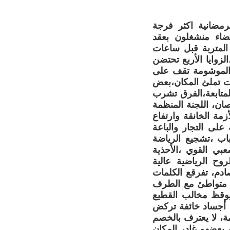
مضانية اكثر فرجة
عضاء منشغلون بعقد
 المتربة قبل ساعات
زوايا الأربع تحتضن
ة الموشومة تقف على
ات تملئ المكان،بعض
لمتابعة،الفرق تشرب
ان، اللجنة المنظمة
مة الخانقة وارتفاع
على التجار والباعة
باب ،تشجيع الرياضة
عبي القوي ،الأحذية
وح الرياضية عالية
ادم، تفرقع الكلمات
م متواطئ مع الطرف
 يوقظ مخالب القطيع
ا، أجساد خائفة تركض
، لا يعترف بالخصم
 بعضهم غادر المكان