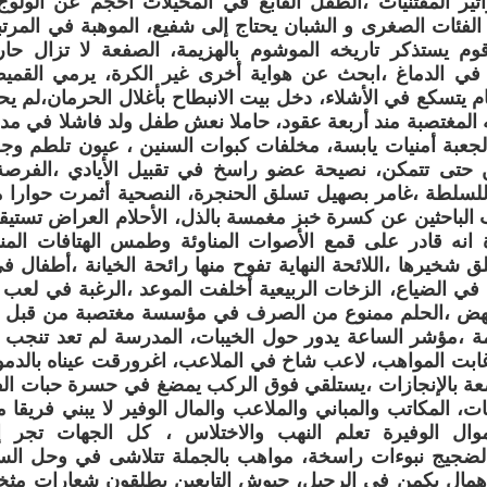
تير المقتنيات ،الطفل القابع في المخيلات احجم عن الولوج
 الفئات الصغرى و الشبان يحتاج إلى شفيع، الموهبة في المر
لزقوم يستذكر تاريخه الموشوم بالهزيمة، الصفعة لا تزال ح
 في الدماغ ،ابحث عن هواية أخرى غير الكرة، يرمي القم
ام يتسكع في الأشلاء، دخل بيت الانبطاح بأغلال الحرمان،لم يحا
ه المغتصبة مند أربعة عقود، حاملا نعش طفل ولد فاشلا في مدا
الجعبة أمنيات يابسة، مخلفات كبوات السنين ، عيون تلطم و
 حتى تتمكن، نصيحة عضو راسخ في تقبيل الأيادي ،الفرصة
للسلطة ،غامر بصهيل تسلق الحنجرة، النصحية أثمرت حوارا 
الباحثين عن كسرة خبز مغمسة بالذل، الأحلام العراض تستي
انه قادر على قمع الأصوات المناوئة وطمس الهتافات المنا
لق شخيرها ،اللائحة النهاية تفوح منها رائحة الخيانة ،أطفال 
في الضياع، الزخات الربيعية أخلفت الموعد ،الرغبة في لعب ا
جهض ،الحلم ممنوع من الصرف في مؤسسة مغتصبة من قبل ال
مة ،مؤشر الساعة يدور حول الخيبات، المدرسة لم تعد تنجب 
ابت المواهب، لاعب شاخ في الملاعب، اغرورقت عيناه بالدم
عة بالإنجازات ،يستلقي فوق الركب يمضغ في حسرة حبات الف
نات، المكاتب والمباني والملاعب والمال الوفير لا يبني فريقا
أموال الوفيرة تعلم النهب والاختلاس ، كل الجهات تجر إ
الضجيج نبوءات راسخة، مواهب بالجملة تتلاشى في وحل السؤ
همال يكمن في الرحيل، جيوش التابعين يطلقون شعارات مثخن