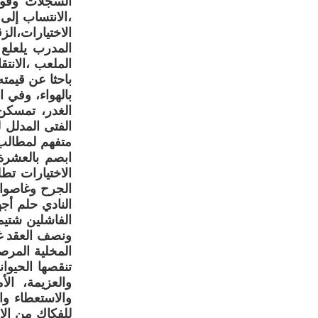
السجلات وفوا
،الانتساب إلى
الاختيارات،ا
المدرب يلعلع
الملعب ،الانتق
باحثا عن قيمت
بالهواء، وفي 
الغدر، تمسكن
الفتى المدلل 
متفهم لمطالب 
ابصم بالعشرة 
الاختيارات تط
الجرح وغاصوا 
النادي حلم أ
الفاشلين شتي
ونصف العقد غ
المخلية المرص
تنقصها الحيوا
والعزيمة، ال
والاستعطاء و
للفكاك من الإ