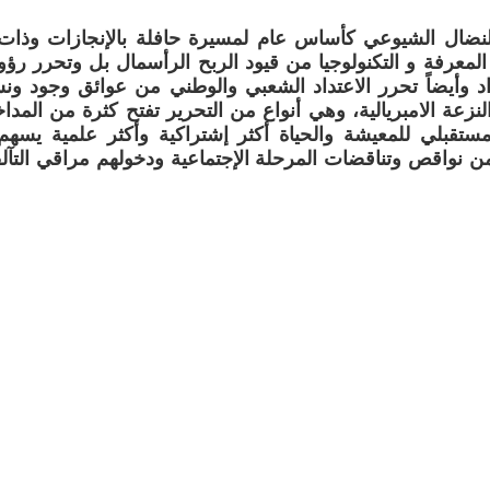
 والنضال الشيوعي كأساس عام لمسيرة حافلة بالإنجازات وذا
معرفة و التكنولوجيا من قيود الربح الرأسمال بل وتحرر ر
نفراد وأيضاً تحرر الاعتداد الشعبي والوطني من عوائق وجود و
لنزعة الامبريالية، وهي أنواع من التحرير تفتح كثرة من المد
مستقبلي للمعيشة والحياة أكثر إشتراكية وأكثر علمية يسه
 نواقص وتناقضات المرحلة الإجتماعية ودخولهم مراقي التآلف