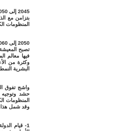
2045 إلى 2050
بتزامن مع الذ
المنظومات الكم
2050 إلى 2060 :
تصبح المعيشة 
فيها معالم ال
وكثرة من الأع
البشرية النمطي
واشج تفوق الص
حشد وتوجيه ا
المنظومات الك
وقد شمل هذا ا
1- قيام الدو