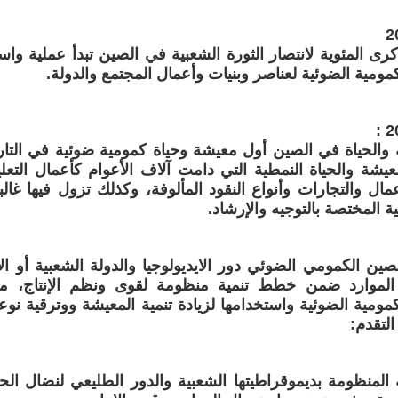
كرى المئوية لانتصار الثورة الشعبية في الصين تبدأ عملية وا
ومية الضوئية لعناصر وبنيات وأعمال المجتمع والدولة.
والحياة في الصين أول معيشة وحياة كمومية ضوئية في التاري
معيشة والحياة النمطية التي دامت آلاف الأعوام كأعمال التعلي
مال والتجارات وأنواع النقود المألوفة، وكذلك تزول فيها غالب
ة المختصة بالتوجيه والإرشاد.
ين الكمومي الضوئي دور الايديولوجيا والدولة الشعبية أو ال
لموارد ضمن خطط تنمية منظومة لقوى ونظم الإنتاج، من
مومية الضوئية واستخدامها لزيادة تنمية المعيشة ووترقية نوع
لتقدم:
لة المنظومة بديموقراطيتها الشعبية والدور الطليعي لنضال ا