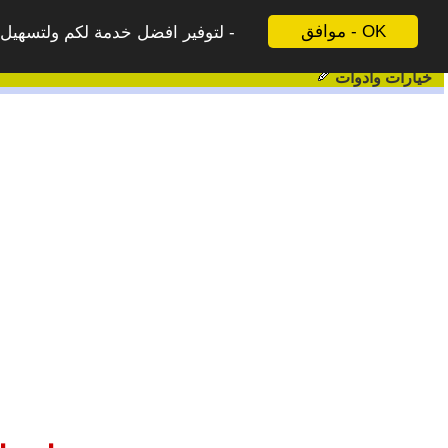
موافق - OK
لتوفير افضل خدمة لكم ولتسهيل ع
خيارات وادوات