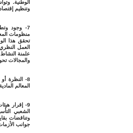
الوطنية. وتوا
وتنظيم إقتصاد
7- وجود وتط
منظومات المعر
تحقق هذا الوع
العمل النظري 
علمنة النشاط 
والمجالات تحول
8- النظرة أو
المعالم المادي
9- إقرار هي
الشعبي التأس
وتناقضات بقاي
جوانب الأزمات 