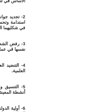
الأساس في تنم
2- تجديد جو
استدامة وتحسي
في شكليهما الب
3- رفض الشعب
نفسها قي عملي
4- التنضيد ا
العلمية.
5- التنسيق 
أنشطة المعيش
6- أولية ال