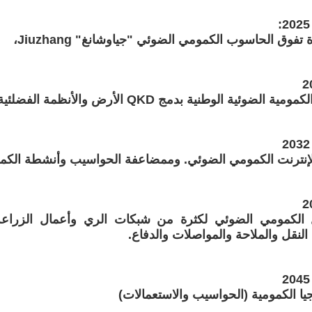
تفوق الحاسوب الكمومي الضوئي "جياوشانغ" Jiuzhang،
وئية الوطنية بدمج QKD الأرض والأنظمة الفضلئية/الكونية.
لإنترنت الكمومي الضوئي. وممضاعفة الحواسيب وأنشطة الكمو
ل الكمومي الضوئي لكثرة من شبكات الري وأعمال الزراعة
 النقل والملاحة والمواصلات والدفاع.
جيا الكمومية (الحواسيب والاستعمالات)