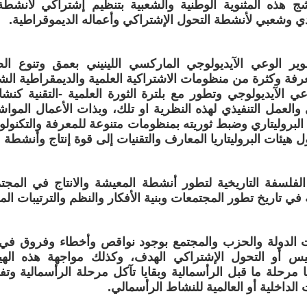
شج هذه المثنوية الوطنية والشعبية بتنظيم إشتراكي لأنشطة
ي وشعبي لأنشطة التحول الإشتراكي وأعماله الديموقراطية.
وير الوعي الآيديولوجي الماركسي اللينيني بعمق وتنوع ا
فة وكثرة من منظومات الاشتراكية العلمية والديمقراطية الشع
ي الآيديولوجي وتطور مع بلترة الثورة العلمية -التقنية ك
والعمل التنفيذي لهذه النظرية او تلك، وبذات الأعمال المواش
البروليتاري وضبط ثوريته بمنظومات متنوعة للمعرفة والتكنولو
 هيئات البروليتاريا المعارف والتقنيات إلى قوة إنتاج وأنشطة
 الفلسفة التاريخية لتطور أنشطة المعيشة والانتاج في المج
ة في تاريخ تطور المجتمعات وبنية الأفكار والنظم والترتيبات ال
ئات الدولة والحزب والمجتمع بوجود نواقص وأخطاء وفروق في
يس أو التحول الإشتراكي الهدف، وكذلك مواجهة هذه اله
ا مرحلة ما قبل الرأسمالية وبقايا تآكل مرحلة الرأسمالية و
الداخلية أو العالمية للنشاط الرأسمالي.