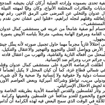
ية تحدى بصموده وإرادته الصلبة أركان كيان بجيشه المدجج
دبابات والطائرات المختلفة الأنواع، وكان وفيّا لمهنته النبي
عدوان والتخلي عن المرضى حتى الرمق الاخير، رغم تهدي
ولعائلته وقتلهم لنجله ابراهيم، «قتلوا ابني عشان نحن نقدم 
المستشفى»..
سام أبو صفية شامخاً من عرينه في مستشفى كمال عدوان م
لقامة ومرفوع الهامة يمشي، مترجلاً بلباسه الأبيض بصورة الم
مجهول.
قى احتلالاً غازياً مجرماً مهما حاول تجميل صورته لأنه يمثّل جي
لأرض ويواصل القتل والتجويع والتهجير والاعتقال والتنكيل، 
لمحتل من أفعاله النازية والفاشية، والتهرب من اعتقال قادته 
ب جرائم حرب وجرائم ضد الإنسانية.
ل أطلقت الرصاصة الأخيرة على مستشفى كمال عدوان وقتل
شمالي قطاع غزة، كما أن كيان المحتل لا يكيل اهتماماً لا
سات دولية ولا حقوقية ولا إنسانية ولا صحية ولا لأي شيء
لي مريب، تواطؤ وشراكة أميركية وبعض العواصم الأوروب
ة لجيش الاحتلال الإسرائيلي.
ر وثأر لفلسطين والقدس العاصمة الأبدية بطريقته الخاصة وش
نوع والخضوع للعدو مدافعاً عن فلسطين وقضيتها وكرامة ش
لأمّة في الوقت الذي سمح البعض فيه لهذه الكرامة أن تُداس 