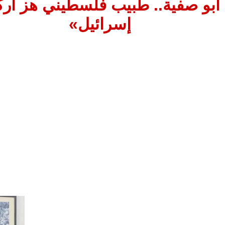
بو صفية.. طبيب فلسطيني هز أرك
إسرائيل»