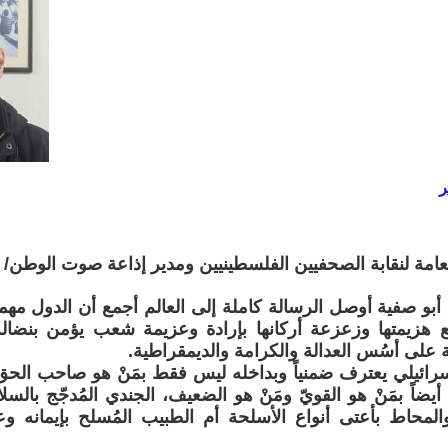
ر
لعامة لنقابة الصحفيين الفلسطينيين ومدير إذاعة صوت الوطن/
بو صفية أوصل الرسالة كاملة إلى العالم أجمع أن الدول مهما 
 هزيمتها وزعزعة أركانها بإرادة وعزيمة شعب يؤمن بنضاله
ة على أسُس العدالة والكرامة والديمقراطية.
سرائيلي يعترف ضمنياً وبداخله ليس فقط بمَنْ هو صاحب الحق و
أيضاً بمَنْ هو القويّ ومَنْ هو الضعيف، الجندي المُدجّج با
لمحاط بأعتى أنواع الأسلحة أم الطبيب المُسلح بإيمانه و