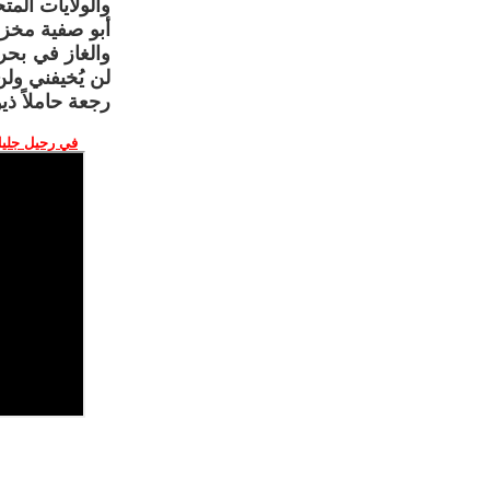
والولايات المتح
أبو صفية مخزون
والغاز في بحره
لن يُخيفني ول
رجعة حاملاً ذي
في رحيل جليل