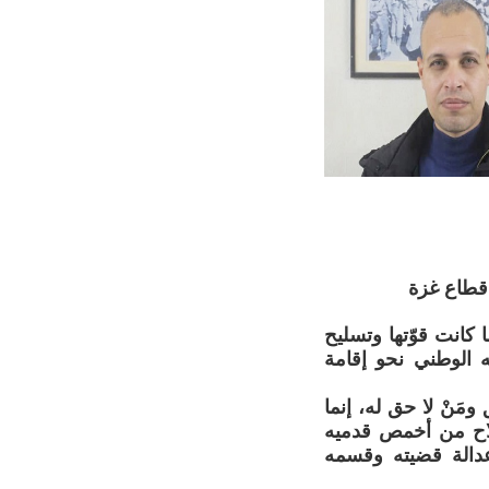
 قطاع غزة
كانت قوّتها وتسليح
 الوطني نحو إقامة
مَنْ لا حق له، إنما
لسلاح من أخمص قدميه
عدالة قضيته وقسمه