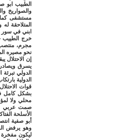
الطبيب ابو صف
والصواريخ وال
مستشفى كمال 
المتلاحقة له 
ابني في سور 
خرج الطييب ح
مجرم، منتصب ا
نحو مصيره ال
إن الاحتلال يب
يسرق ويصادر ا
الدولي تبرئة ا
الدولية بارتكا
قوات الاحتلا
بشكل كامل في 
محلي ولا لمؤس
صمت عربي ودو
الأسلحة الفتاك
أبو صفية انتص
وهو يرفض الخ
ليكون مفخرة ل