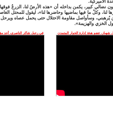
دة الأميركية.
 نضالي كبير، يكمن بداخله أن «هذه الأرضُ لنا، الزرعُ فوقها لنا
ا لنا، وكلُ ما فيها بماضيها وحاضرها لنا»، ليقول للمحتل الغا
ن يُرهبني، وسأواصل مقاومة الاحتلال حتى يحمل عصاه ويرحل ع
ول الخزي والهزيمة».
 شهباز، عضو هيئة إدارة الحوار المتمدن
في رحيل شاكر الناصري، أحد م