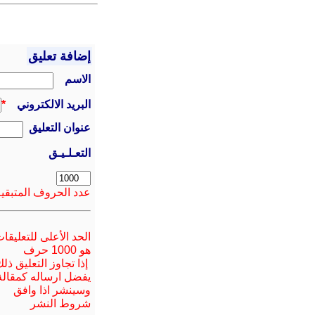
إضافة تعليق
الاسم
البريد الالكتروني
*
عنوان التعليق
التعـلـيـق
عدد الحروف المتبقية
الحد الأعلى للتعليقا
هو 1000 حرف
إذا تجاوز التعليق ذل
يفضل ارسا
له
كمقالة
وسينشر اذا وافق
شروط النشر