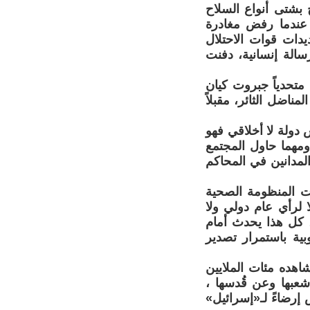
 بشتى أنواع السلاح
لة عندما رفض مغادرة
دات قوات الاحتلال
رسالة إنسانية، دفنت
تحدياً جبروت كيان
ناضل الثائر، مقبلاً
ش دولة لا أخلاقي فهو
ومهما حاول المجتمع
المدانين في المحاكم
ت المنظومة الصحية
 لرأي عام دولي ولا
، كل هذا يحدث أمام
ية باستمرار تصدير
اهده مئات الملايين
عبها وعن قُدسها ،
إرضاءً لـ«إسرائيل»