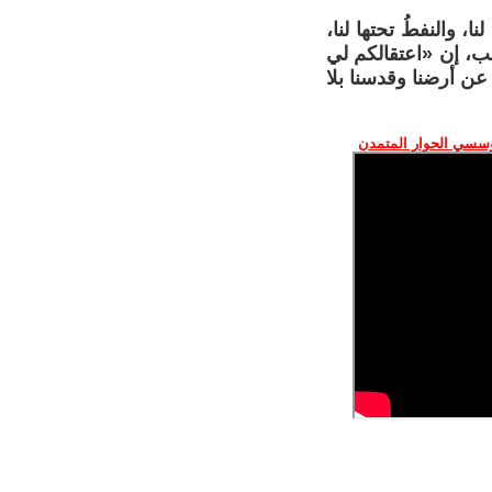
، والنفطُ تحتها لنا،
صب، إن «اعتقالكم لي
ن أرضنا وقدسنا بلا
ؤسسي الحوار المتمدن