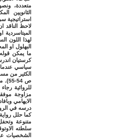
متعددة، ونصوص
الثانويين الم
استراتيجية سرد
لاحظ الناقد ا
الميتاسردية ا
البهلول او الم
ما يمكن قوله
كرستيان اندر
سياسي عندما ق
الكثير من مسر
ص 54
للروائية رجاء
مزاوجة موفقة
درسه في الروا
كما حلل رواية
متنوعة وتحفل
سلطته الاوتو