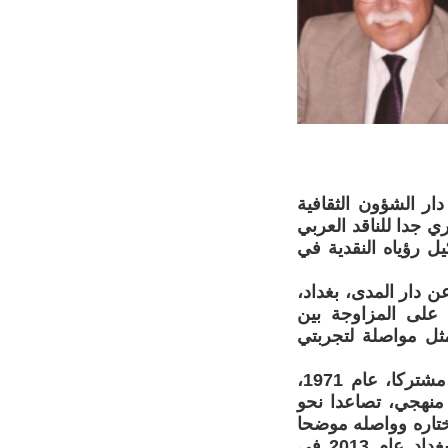
ار الشؤون الثقافية
الضروري جدا للناقد العربي
يل رؤياه النقدية في
 دار المدى، بغداد،
 على المزاوجة بين
ثل مواصلة لتجربتي
خلال مراحل عمره الادبي، وتجربته النقدية، وقد نشر كتابه النقدي الاول، مشتركا، عام 1971،
منهجي، تصاعدا نحو
ختاره وواصله موضحا
ذلك في كتابه المبنى الميتا - سردي في الرواية، الصادر عن دار المدى، بغداد عام 2013 في