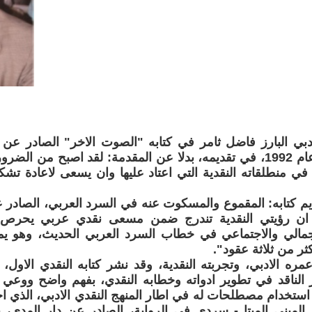
ادبي البارز فاضل ثامر في كتابه "الصوت الاخر" الصادر عن د
العامة ببغداد عام 1992، في تقديمه، بدلا عن المقدمة: لقد اصبح من 
 في منطلقاته النقدية التي اعتاد عليها وان يسعى لاعادة تشك
م كتابه: المقموع والمسكوت عنه في السرد العربي، الصادر عن
 2000 " ان رؤيتي النقدية تندرج ضمن مسعى نقدي عربي يحرص
جمالي والاجتماعي في خطاب السرد العربي الحديث، وهو يم
كثر من ثلاثة عقود".
 الناقد في تطوير ادواته وخطابه النقدي، بفهم واضح ووعي 
ستخدام مصطلحات له في اطار المنهج النقدي الادبي، الذي ا