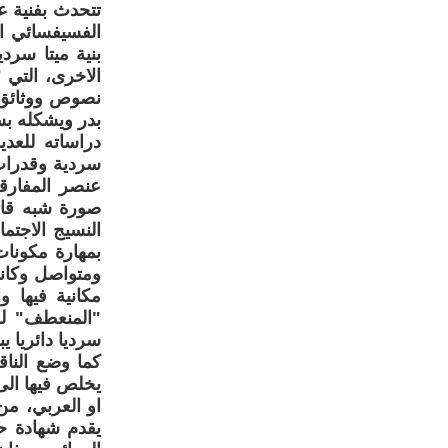
تتحدث بفنية عا
بنية ميتا سرد
الاخرى، التي
نصوص ووثائق 
بدر ويشكله بسه
دراساته للعدي
سردية وقدرات 
عنصر المفارقة
صورة شبه قات
النسيج الاجتم
ومتواصل وكانه
"المنعطف" للر
سرديا دائريا ي
كما وضع الناق
يخلص فيها الى 
او العربي، من
يقدم شهادة ح