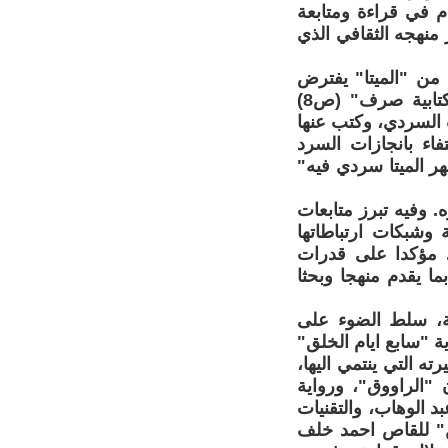
ام في قراءة ومتابعة
 منهجه الثقافي الذي
من "الميتا" يفترض
القبول بالعقد الافتراضي بين المؤلف والقاريء على عد هذا النص لعبة كتابية صرف" (ص8)
 السردي، وكتب عنها
فاء بانجازات السرد
هر الميتا سردي فيه"
 وفيه تبرز متابعات
 وشبكات ارتباطاتها
ا. مؤكدا على قدرات
ما يقدم منهجا وبحثا
ية، سلط الضوء على
ة "سابع ايام الخلق"
ته التي ينتمي اليها،
"الراووق"، ورواية
الوهاب، والتقنيات
ين" للقاص احمد خلف