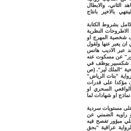
د الثاني، والابطال
تهي بالاخير بانتاج
كامل بشروط الكتابة
 الاطروحات النظرية
في توظيف شخصية المهرج او
ي ان يعبر عنها ولقول
د عبر الاديب هانس
طور" عن مسكوت عنه
مثل شكسبير يوظف في
ية "الملك لير". (ص
 رواية "بنات الرياض"
ر، مؤكدا على قدرات
لواقعي السحري او
 وبافادة واضحة من المبنى الميتا سردي في الرواية الحديثة (ص82). نماذج او شهادات لما
ا على مستويات سردية
و راويه الضمني عن
لي مبؤور تفصح فيه
 منتهيا الى ان هذه الرواية عراقية "بحق