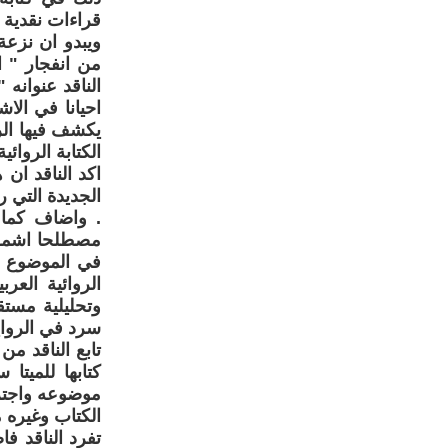
قراءات نقدية ل
من انفجار " ا
الناقد عنوانه 
احيانا في الا
يكشف فيها الر
الكتابة الروائي
اكد الناقد ان
. واضاف كما 
في الموضوع ون
الروائية الع
وتحليلية مستق
سرد في الرواية
تابع الناقد من
كتابها للميتا
موضوعه واجترا
الكتاب وغيره م
تفرد الناقد ف