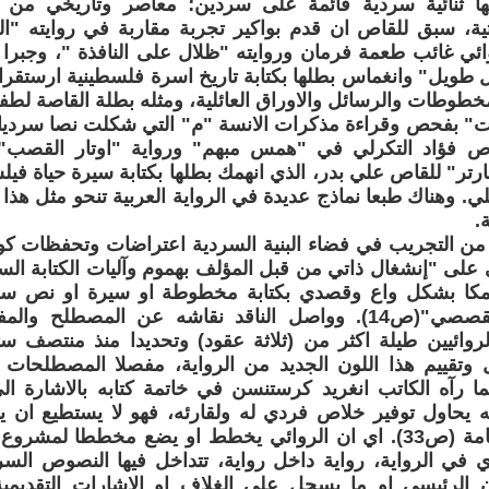
ها ثنائية سردية قائمة على سردين؛ معاصر وتاريخي من
ة، سبق للقاص ان قدم بواكير تجربة مقاربة في روايته "ال
ي غائب طعمة فرمان وروايته "ظلال على النافذة "، وجبرا اب
طويل" وانغماس بطلها بكتابة تاريخ اسرة فلسطينية ارستقر
طوطات والرسائل والاوراق العائلية، ومثله بطلة القاصة لطفي
ات" بفحص وقراءة مذكرات الانسة "م" التي شكلت نصا سرديا
اص فؤاد التكرلي في "همس مبهم" ورواية "اوتار القصب
سارتر" للقاص علي بدر، الذي انهمك بطلها بكتابة سيرة حياة 
ي. وهناك طبعا نماذج عديدة في الرواية العربية تنحو مثل هذا
.
ن من التجريب في فضاء البنية السردية اعتراضات وتحفظات كونه
لى "إنشغال ذاتي من قبل المؤلف بهموم وآليات الكتابة السرد
همكا بشكل واع وقصدي بكتابة مخطوطة او سيرة او نص س
الروائي أو القصصي"(ص14). وواصل الناقد نقاشه عن المصطلح
روائيين طيلة اكثر من (ثلاثة عقود) وتحديدا منذ منتصف س
وتقييم هذا اللون الجديد من الرواية، مفصلا المصطلحات ا
 بما رآه الكاتب انغريد كرستنسن في خاتمة كتابه بالاشارة ال
نه يحاول توفير خلاص فردي له ولقارئه، فهو لا يستطيع ان
مسؤولياته العامة (ص33). اي ان الروائي يخطط او يضع مخططا لمش
ي الرواية، رواية داخل رواية، تتداخل فيها النصوص السردي
ان الرئيسي او ما يسجل على الغلاف او الاشارات التقديمية