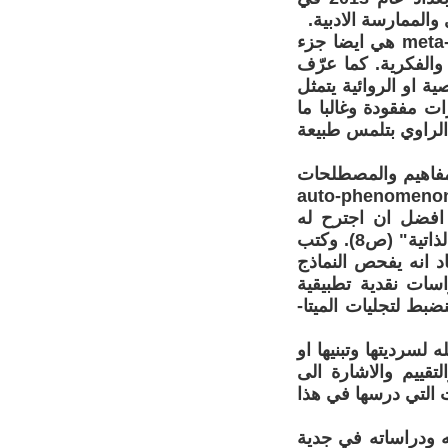
والممارسة الادبية.
ويبدو ان نزعة ما وراء السرد او ما وراء الرواية (او الميتا سرد) meta-narration هي ايضا جزء
والفكرية. كما عرّف
ة او الروائية يتمثل
ت مفقودة وغالبا ما
الراوي بتلمس طبيعة
لمفاهيم والمصطلحات
يدة التي راحت تنضوي تحت لافتة مصطلح شامل هو "الظاهرة الذاتية" auto-phenomenon
افضل ان اجترح له
مصطلحا اشمل يعبر عن ذلك هو مصطلح auto-reference اي "المرجعية الذاتية" (ص8). وكتب
د انه يفحص النماذج
سات نقدية تطبيقية
بط لتجليات الميتا-
لسرديتها وتبنيها او
لتقييم والاشارة الى
 التي درسها في هذا
ته ودراساته في جدية