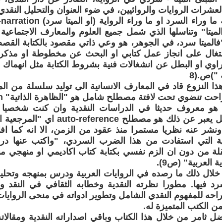
عشرات الروايات والروائيين، في ضوء العنوان والتحليل النقدي 
لميتا" وتناسلها الذي شمل جميع العلوم والمعارف الاجتماعية 
"فالميتا سرد، في الجوهر، هو وعي ذاتي مقصود بالكتابة القصصي
شتغال على انجاز عمل كتابي او البحث عن مخطوطة او مذكرا
اوي او البطل عن انشغالات فنية بشروط الكتابة مثل انهماك 
ة ")ص.(8
 هذا النزوع قاد في المعارف الانسانية الى توليد سلسلة من ا
الجد
هو معروف حديثا في الدراسات النقدية وان كنت شخصيا 
شر عنه نظريا مستمرا منذ عقود من الزمن، الا انه كما افا
ربية التي استفادت من هذا الضرب السردي، "واكتب عنها درا
لة من دون ان الزم نفسي بكتابة كتاب اكاديمي او منهجي منض
 العربية" (ص9).
 خلال ذلك ما رصده في الروايات العربية ودرس بمنهجه وتحليله 
 سرد فيها. مطورا نظرته النقدية وخطابه الثقافي في النقد وا
حه للمفهوم النقدي الشامل وتطوير ادواته في منحى الروايات
ن الكتب المتميزة له.
اضل ثامر من خلال هذا الكتاب وباقي اصداراته النقدية ومقالا