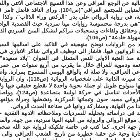
لية عن الوجع العراقي وعن هذا النسيج الاجتماعي الاثني واللغ
الفسيفسائي المتباين للمجتمع العراقي"(ص104). وراى
ية، في رواية الروائي علي بدر "الركض وراء الذئاب"، وكذا ه
 "هي بدرجة محسوسة روايات ميتا سردية حيث القصدية الواضح
وحقائق ولقاءات وتسجيلات تتراكم لتشكل المتن السردي الذي
ولة خادعة" (ص106).
د من الروايات توضح منهجيته في التاكيد على اساليبها السردي
الروائيين فيها. فاشار الى توظيف الروائي شاكر الانباري في 
 منذ العتبة الاولى للنص المتمثل في العنوان "بلاد سعيدة"
مة ودموية للعراق خلال ما يقرب من أربع سنوات من عمر
اعي العراقي، ولا صلة له بالواقع اليومي المنسوج بمرارة. و
بمهارة مكونات سيرته الذاتية على شخ
ا منولوج طويل او جملة نحوية واحدة لا تقطيع حقيقي فيها ولا
مكانية فيها والأحداث تتن
وائي مجيد حنون وثيماتها المركزية وتشظيها وجرأة مؤلفها 
بدا من النهاية، ومشاركة رواتها في صناعة الحدث الروائي.
د في دراساته وتحليله للسرديات وملاحظاته الادبية النقدية خا
موقع الروائي والرواية من البنية الميتا سردية، من جهة، والم
 جهة اخرى. كما كتب في خاتمة تفكيكه لرواية عبد الله صخ
ارة وحية عن حقبة خطيرة من تاريخ الشعب العراقي والى 