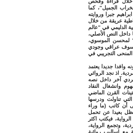
 خلال قراءة وفحص
خراب الجميل"، كما
راهيم جبرا وروايته
اطية عريقة من خلال
ة الدليمي في "عالم
 داخل النص الأصلي،
" لمحسن الموسوي،
فيلسوف عراقي وجودي
 المنحى التجريبي في
 وافدا جديدا يعتمد
ية. اذ نجد الروائي
ردي آخر داخل نصه
 والمفهوم وانشغال النقاد
تينات القرن الماضي
لتي تناولت ودرسها
ى أن كاتب (ما وراء
 يظل بعيدا عن تحمل
روع الرواية، فيكتب اكثر
ة، وتجمع الرواية،
 مع اساليب روائية