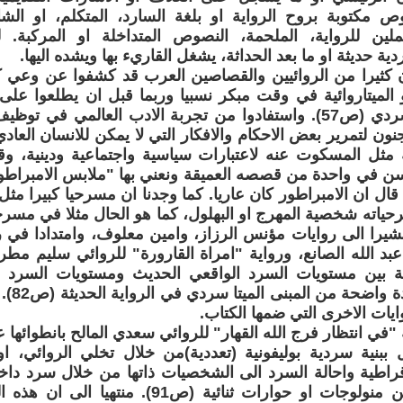
 مكتوبة بروح الرواية او بلغة السارد، المتكلم، او الشاه
كملين للرواية، الملحمة، النصوص المتداخلة او المركبة. لين
ية حديثة او ما بعد الحداثة، يشغل القاريء بها ويشده اليها.
ن كثيرا من الروائيين والقصاصين العرب قد كشفوا عن وعي 
و الميتاروائية في وقت مبكر نسبيا وربما قبل ان يطلعوا على
لهذا اللون السردي (ص57). واستفادوا من تجربة الادب العالمي 
جنون لتمرير بعض الاحكام والافكار التي لا يمكن للانسان العاد
 مثل المسكوت عنه لاعتبارات سياسية واجتماعية ودينية، وق
سن في واحدة من قصصه العميقة ونعني بها "ملابس الامبرا
ال ان الامبراطور كان عاريا. كما وجدنا ان مسرحيا كبيرا 
حياته شخصية المهرج او البهلول، كما هو الحال مثلا في مسرح
-55). مشيرا الى روايات مؤنس الرزاز، وامين معلوف، وامتدادا في
 عبد الله الصانع، ورواية "امراة القارورة" للروائي سليم مط
 بين مستويات السرد الواقعي الحديث ومستويات السرد ا
الايهامي
يات الاخرى التي ضمها الكتاب.
 "في انتظار فرج الله القهار" للروائي سعدي المالح بانطوائه
 ببنية سردية بوليفونية (تعددية)من خلال تخلي الروائي، ا
قراطية واحالة السرد الى الشخصيات ذاتها من خلال سرد داخ
الشخصيات عن منولوجات او حوارات ثنائية (ص91).