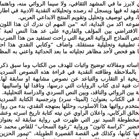
ي لابرز ما في المشهد الثقافي، ولا سيما الروائي منه، وباهتم
شهد له فيها ويسجل له رصده وتحليلاته النقدية الادبية في اطار
ا، وفي توصيف وتحليل وتقويم المنتج الابداعي العربي.
ه اكد من البداية، انه "من المهم ان ندرك ان هذا اللون 
 النماذج الروائية العربية التي راحت تستفيد من هذا الضرب
تطبيقية وتحليلية مستقلة. واضاف "وكتابي النقدي هذا احت
ا هو فحص لأحد مظاهر تجلياته ما بعد الحداثية واعني به المظ
ساته ومقالاته توضيح واثبات للهدف من الكتاب وما سبق ذكره.
ة بالملاحظة وطاقته النقدية في قراءة هذه النصوص السردية
اريخية او التقارب والتباعد عن نصوص مشابهة او سابقة له
 فنية لدى كتاب الروايات التي درسها، وناقدا لها واساليبها ب
ين الروائي والناقد، وبين النص السردي والدراسة التحليلية.
 في الكتاب بعنوان: (الميتا- سرد) ونرجسية الكتابة السرد
خدم روائيها هذا الاسلوب، وحللها بمنهجه النقدي، بدء من رواي
خالق الركابي، واعلان الراوي عن نيته كتابة تاريخ اسرته وعشير
 مخطوطة السيد نور التي ظهرت في رواية سابقة له بعنوان 
ضير "كراسة كانون" ورواية "رغوة السحاب" للقاص محمد عبد 
تبعها كتابها، وكذلك في القصة القصيرة الطويلة، "تيمور الحز