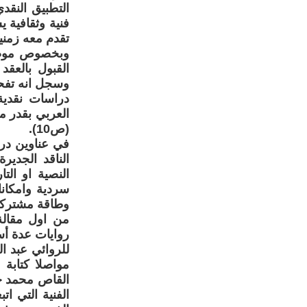
التطبيق النقد
فنية وثقافية ي
تقدم معه زمني
وبخصوص موضوع
وسجل انه تفحص
دراسات نقدية 
العربي بقدر م
(ص10).
في عناوين درا
الناقد الجدير
النصية او الت
سردية وامكانات
وطاقة مشتركة ب
من اول مقالة
روايات عدة أست
للروائي عبد ال
مواصلا كتابة
القاص محمد خ
الفنية التي ا