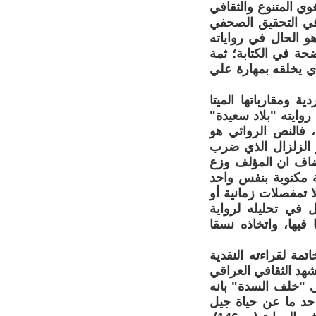
وي المتنوع والثقافي
 الناقد فاضل ثامر في التحقيق الصحفي
و الحال في رواياته
ة في الكتابة؛ ثمة
 يخلقه بمهارة علي
ة ومقارباتها الميتا
روايته "بلاد سعيدة"
، فالنص الروائي هو
 الزلزال الذي ضرب
اضاف ان المؤلف وزع
صياته الروائية (ص118)، وان الرواية مكتوبة بنفس واحد
 تمفصلات زمانية أو
اسل في حركة لولبية متصاعدة (ص124). وواصل في تحليله لرواية
فيها، واتخاذه نسقا
تمة لقراءته النقدية
شهد الثقافي العراقي
ي "خلف السدة" بانه
حد ما عن حياة جيل