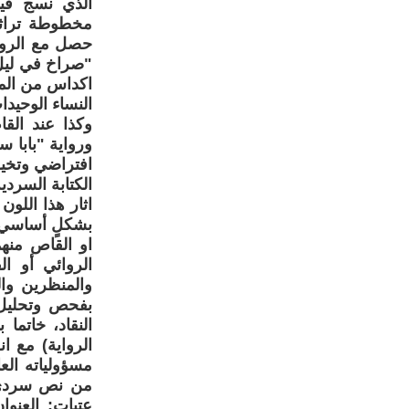
الذي نسج في
مخطوطة تراثي
حصل مع الروائ
"صراخ في ليل 
اكداس من المخ
النساء الوحيد
وكذا عند الق
ورواية "بابا 
افتراضي وتخيل
الكتابة السردية
اثار هذا اللو
بشكلٍ أساسي ع
او القاص من
والمنظرين وال
بفحص وتحليل 
النقاد، خاتما
الرواية) مع ا
من نص سردي ف
عتبات: العنو