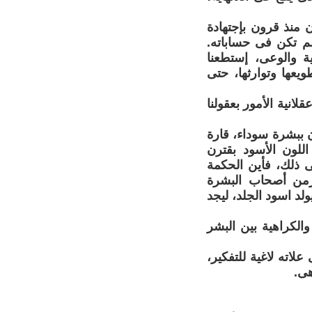
 منذ قرون بإجتهادة
م تكن فى حساباته.
ة والوعى، إستطعنا
ويعها وتوارثها، حتى
لانية الأمور بعقولنا
 ببشرة سوداء، قارة
اللون الأسود بقترن
 ذلك، فأين الحكمة
رمن أصحاب البشرة
ولد اسود الجلد، ليجد
الكراهية بين البشر
لاته لاغية للتفكير،
هى.