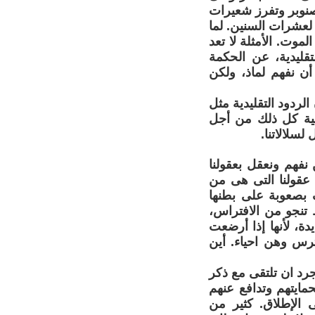
صنوبر وتفرز شعيرات
 لعشرات السنين. لما
موت. الأمثلة لا تعد
قليدية، عن الحكمة
أن نفهم لماذ، ولكن
ردود التقليدية مثل
همية كل ذلك من أجل
سلالاتنا.
نفهم ونعقل بعقولنا
 عقولنا التى هى من
 بصعوبة على بطنها
 من السحلفاء فقط تنجو من الافتراس،
ة، لأنها إذا أرضعت
ترس وهن احياء. أين
جرد ان تلتقى مع ذكر
مايتهم وتدافع عنهم
الإطلاق. كثير من