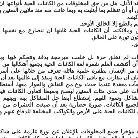
ذ الأذل، هل من حق المخلوقات من الكائنات الحية بأنواعها ان
أو أن تتظلم بما أبتليت به وبما عانت منه منذ ملايين السنين 
كيف.
 بالطبع إلا الخالق الأوحد.
وملائكته، أن الكائنات الحية غايتها ان تتصارع مع نفسها 
كون ثورة على الخالق
ق.
ات لم تخلق حرة بل خلقت مبرمجة بدقة وتتحكم فيها وبسلا
 أن أكتشف العلم شفرة لغة الكائنات الحية بجميع أشكالها من 
، مر الإنسان بطفرة علمية هائلة تعرف من خلالها على أسر
ن ان يتقارب مع باقى الكائنات الحية وينفذ إلى عالمها بعد أن 
جآت معقدة عندما حدث نوع من النقاش والحوار معها. أستطا
ات على مدى مئات السنين ليصبح وسيطا لتعاون الكائنات فيم
مشاكل وسوء الفهم. إستطاع أيضا حل المشاكل بينه وبينهم 
جميع الكائنات، صورة حضارية بعد أن صيغت العشرات من الإ
بى للكائنات الحية على الأرض والكواكب المختلفة للدفاع عنهم 
مؤخرا جميع المخلوقات بالإعلان عن ثورة عارمة على شاكلة