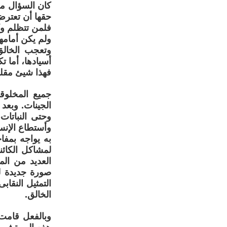
كان السؤال من
حقها أن تعترض 
فلمن تتظلم و
ولم يكن أمامهم
وتعجب الخالق 
أسيادها، أما ت
فهذا شيئ مقل
جميع المخلوق
الجينات. وبعد
وحتى النباتات
وأستطاع الإنسا
به يواجه بمفا
لمشاكل الكائن
العديد من ال
صورة جديدة ل
التمثيل النقا
الخالق.
وبالفعل قامت 