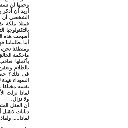
وحينها لن نست
أريد أن أذكر 
الشخصى أن يح
فمثلا ملكة ت
بالتكنولوجيا ا
أصبحت هذه الم
أما تظلماتنا ف
ومنطقنا نحن، 
ماحكمة الخالق
بأكملها تعاقب
بالظلام وتعف
فى ذلك؟ خطأ 
السوداء نتيدة 
نفسه مختلفا ع
لماذا نزلت ال
ولا تزال.
أن العقل المتح
ديانات لاتقبل 
لماذا..... ولماذا