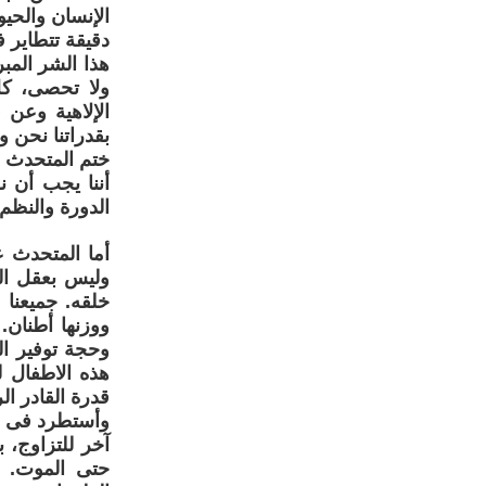
الإنسان والحي
دقيقة تتطاير 
هذا الشر المبر
ولا تحصى، كل
الإلاهية وعن 
بقدراتنا نحن 
ختم المتحدث ع
أننا يجب أن ن
الدورة والنظم 
أما المتحدث ع
وليس بعقل الخ
خلقه. جميعنا
وحجة توفير ال
هذه الاطفال ل
قدرة القادر ا
وأستطرد فى ال
آخر للتزاوج، 
حتى الموت. 