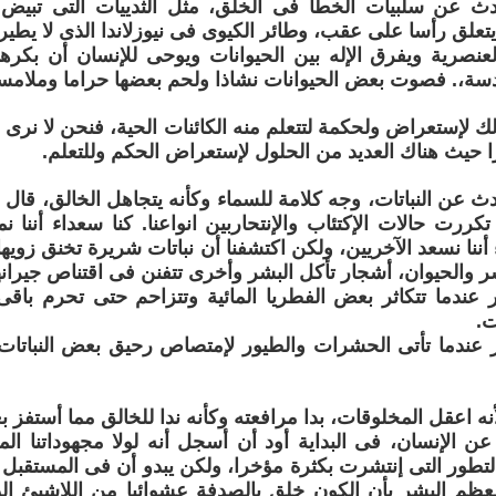
ث عن سلبيات الخطأ فى الخلق، مثل الثدييات التى تبيض و
تعلق رأسا على عقب، وطائر الكيوى فى نيوزلاندا الذى لا يطير.
 العنصرية ويفرق الإله بين الحيوانات ويوحى للإنسان أن بكرهه
سة،. فصوت بعض الحيوانات نشاذا ولحم بعضها حراما وملامس
لك لإستعراض ولحكمة لتتعلم منه الكائنات الحية، فنحن لا نرى
را حيث هناك العديد من الحلول لإستعراض الحكم وللتعلم.
ث عن النباتات، وجه كلامة للسماء وكأنه يتجاهل الخالق، قال لق
كررت حالات الإكتئاب والإنتحاربين انواعنا. كنا سعداء أننا ن
 أننا نسعد الآخريين، ولكن اكتشفنا أن نباتات شريرة تخنق زوي
ر والحيوان، أشجار تأكل البشر وأخرى تتفنن فى اقتناص جيرانه
ر عندما تتكاثر بعض الفطريا المائية وتتزاحم حتى تحرم باقى 
.
ر عندما تأتى الحشرات والطيور لإمتصاص رحيق بعض النباتات و
أنه اعقل المخلوقات، بدا مرافعته وكأنه ندا للخالق مما أستفز ب
ن الإنسان، فى البداية أود أن أسجل أنه لولا مجهوداتنا الم
لتطور التى إنتشرت بكثرة مؤخرا، ولكن يبدو أن فى المستقبل ا
عظم البشر بأن الكون خلق بالصدفة عشوائيا من اللاشيئ الذى