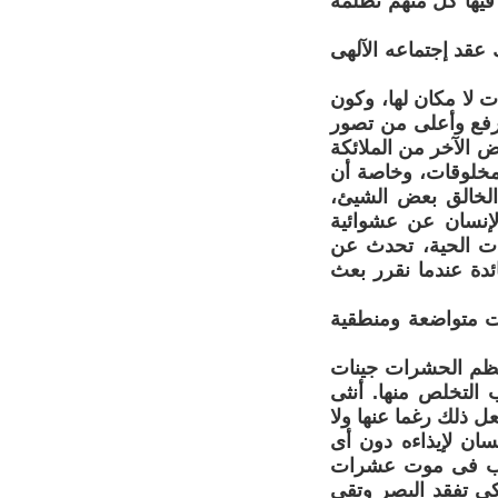
 فيها كل منهم تظلمة
 عقد إجتماعه الآلهى
 لا مكان لها، وكون
أرفع وأعلى من تصور
 الآخر من الملائكة
مخلوقات، وخاصة أن
 الخالق بعض الشيئ،
الإنسان عن عشوائية
ات الحية، تحدث عن
ئدة عندما نقرر بعث
ت متواضعة ومنطقية
عظم الحشرات جينات
 التخلص منها. أنثى
ل ذلك رغما عنها ولا
ان لإيذاءه دون أى
تسبب فى موت عشرات
كى تفقد البصر وتقى