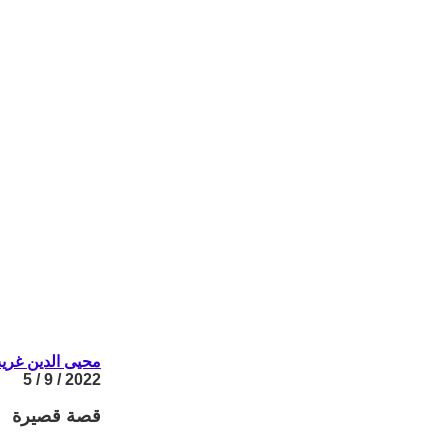
محيى الدين غري
2022 / 9 / 5
قصة قصيرة