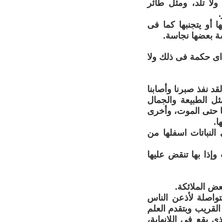
لا تلد، ومثل طائر
ا أو يتجنبها كما فى
ة بعضها نجاسة.
 اى حكمة فى ذلك ولا
د نفذ صبرنا وأصابنا
مثل الطبيعة والجمال
ها حتى الموت، وأخرى
ا.
النباتات اسفلها من
إذا بها تنقض عليها
عض الملائكة.
تواصلة لأذعن الناس
لقريب وبتقدم العلم
 يقع فى اللانهاية،