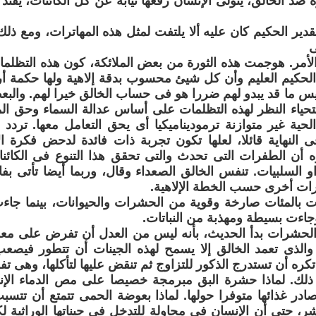
 ضد الخالق، يتولى الإنسان رفعها نيابة عن كل الكائنات، يفند
لقدير الحكيم كان عليه ألا يلتفت لمثل هذه المهاترات، ومع ذلك
ى
أمر. هوجمت هذه الثورة من بعض الملائكة، كون هذه التظلمات
الحكيم العليم وأن كل شيئ محسوب بدقة إلاهية ولها حكمة 
يس ما قد يبدو لهم ضررا هو فى حساب الخالق خيرا لهم. والبعض
حياء النظر لهذه التظلمات على أساس عدالة السماء وحق ال
الحية غير متوازنة ترموديناميكيا أى يحق التعامل معها. تردد
 النهاية قائلا، لعلها تكون تجربة ذات فائدة لدحض فكرة 
ه أن الطفرات التى تحدث والتى تحقق هذا التنوع فى الكائن
 السلبيات. تنفس الخالق الصعداء وقال، وربما أيضا تأتى بفا
ات أخرى حسب الخطة الإلاهية.
ت بالمئات صارخة وقوية من الحشرات والحيوانات، بينما جاء
جاءت بسيطة ومهذبة من النباتات.
لحشرات بدأ الحديث، بأنه ليس من العدل أن تفرض على م
 والذى تعمد الخالق إلا يسمح لهذه الجينات أن تتطور فيصعب
ره أن تستدرج الذكور للتزاوج ثم تنقض عليها لتأكلها، وهى تفع
 ذلك. لماذا حشرة البق مبرمجة خصيصا على مص الدماء الإنس
صادر غذائها متوفرا حولها. لماذا بعوضة الحمى تتمتع أن ت
شر، حتى أن الإنسان فى محاولة للتدخل فى جيناتها الوراثية ل