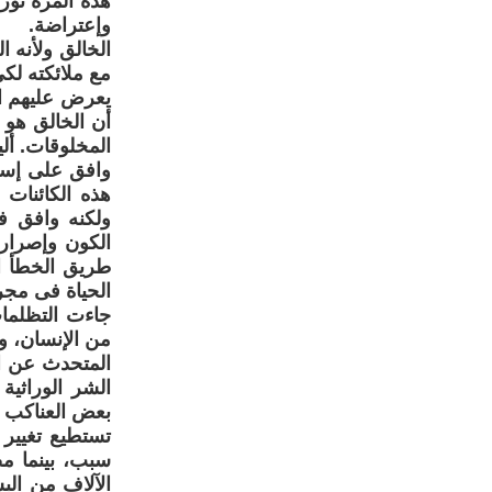
هذه المرة ثورة
وإعتراضة.
الخالق ولأنه ا
مع ملائكته لك
يعرض عليهم ال
أن الخالق هو 
المخلوقات. أل
وافق على إست
هذه الكائنات 
ولكنه وافق فى
الكون وإصرار
طريق الخطأ او
الحياة فى مجر
جاءت التظلما
من الإنسان، و
المتحدث عن ا
الشر الوراثية
بعض العناكب تك
تستطيع تغيير
سبب، بينما م
الآلاف من الب