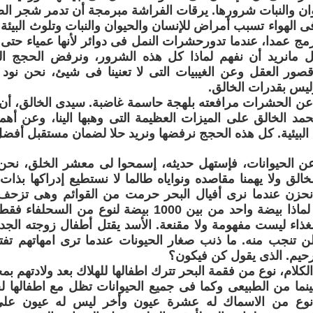
وان والنبات شرورها. يرقات الفراشة مبرمجة أن تدمر شجر ال
فى الهواء تسبب أمراض للإنسان والحيوان والنبات وتلوث البيئة
مج عمدا، عندما تدورحشرات النمل فى دوائر لأنها عمياء حتى ال
 مانريد أن نفهم لماذا كل هذه الشرور، ونرفض الحجج الت
قصور العقل وعن الغيبيات التى لا تعنينا فى شيئ، نحن نود 
وليس بقدرات الخالق.
ن الحشرات مرافعته بلهجة حاسمة غاضبة. سيدى الخالق، أن ال
حمد الخالق على الميزات العظيمة التى وهبها الينا، وعن أ
البيئية. كل هذه الحجج نرفضها ونريد حلا لضمان مستقبل أفضل ل
ن الحيوانات، فإستهل حديثه، إسمحوا لى معشر الخلق، نحن 
الق ولا يهمنا مقاصده ونواياه طالما لا نستطيع إدراكها بذات
 نحزن عندما نرى أفيال البحر حرمت من القوائم وهى تزحف
ووزنها أطنان. لماذا بيضة واحد من بين 1000 بيضة لنوع
غذاء ليست مفهومة ولا مقنعة. الأسد يقتل أطفال زوجته الجديد
ن تنجب منه. ما ذنب صغار الحيونات عندما ترى امهاتهم تف
لرحيم. الذى يقول كن فيكون؟
كلام، نوع من فقمة البحر تترك اطفالها للهلاك بعد ولادتهم بم
بينما من الطبيعى وكما فى جميع الحيوانات تظل مع اطفالها لح
نوع من الاسماك له عشرة عيون وأخر ليس له عيون على 