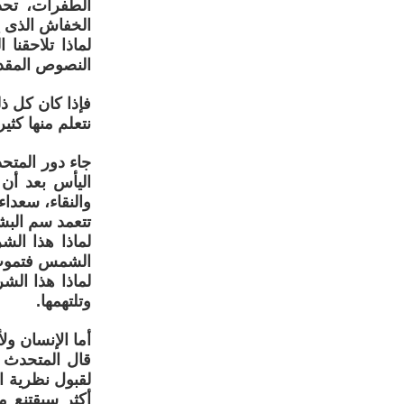
الطفرات، تحد
الخفاش الذى ي
لماذا تلاحقنا
النصوص المقد
فإذا كان كل ذ
نتعلم منها كثي
جاء دور المتحد
اليأس بعد أن ت
والنقاء، سعداء
تتعمد سم البش
لماذا هذا الش
الشمس فتموت
لماذا هذا الش
وتلتهمها.
أما الإنسان ول
قال المتحدث ع
لقبول نظرية ا
أكثر سيقتنع م