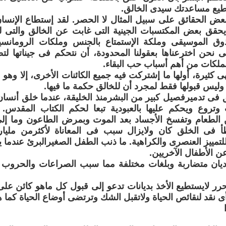
طيع مساعدتك سيدى الخالق.
بعض الحقائق على سبيل المثال لا الحصر. لقد إستطاع الإنسان
قق بعض المكتسبات الجينية التى غابت عن الخالق والتى ل
ذوق الموسيقى وملكة الإستمتاع بالجنس وملكات الرومانسي
لتى نحن اخترعناها بعقولنا المحدودة، أن نتحكم فى جيناتها لتط
لكات من أهم أسباب حب البقاء.
هى كثيرة، أولها ما إشتركت فيه جميع الكائنات الأخرى، إلا وهو عق
وليس قبولها فقط لمجرد أن للخالق حكمة ما فيها.
 فى تدميرفصيل كبير من البشرمنذ الخليقة، عندما خلق أنسان
 وتروع ويحكم عليها بالعبودية تبعا لحكم الكتاب المقدس. 
ن الطعام وتفسخ الأجساد بعد الموت وبمرض الطاعون وما إلى
فى الخلق كان ولايزال سبب فى المعاناة لأكثرمن مليا
للتمييز العنصرى والكراهية. ما ذنب الطفل الصغيرالبرئ عندما ي
ن الأطفال الآخريين.
أديان متضاربة وبلغات مختلفة مما سبب الصراعات والحروب و
رر لايستطيع الأخذ بديانات تدعو إلى قبول كل ماهو كائن على ع
أى نقد لنقائص الحياة ولاتقبل الشك وترتضى أوضاع الحياة كما 