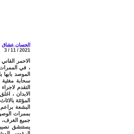
الحسان عشاق
2021 / 11 / 3
الاحمر القاني
، في الممرات 
الموصد بابها 
سحابة مغثية 
التقدم لاجرا
الابدان ، اغل
المؤثثة بالاث
البشعة براعم 
بممرات الوصول
جميع الغرف، ت
يستنشق نصيبه
الرؤوس المشر