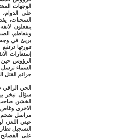
الوجهات المخت
على الدوام،
السحنات، يقد
ينفعلون لاتف
ويتعاظم، الصب
بريئ في وجه ا
تنورتها ترتفع
إستعارات الاش
الرؤوس حين ن
السماء ترسل ا
جرائم القتل ال
الحي الراقي ت
سؤال تبخر بي
الخشن صاحب ال
الاخرى وغاص ف
مراسل ضخم ال
عيني اللغز، 
التسجيل تطارد 
على الفضائح و