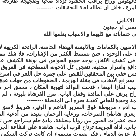
يبتوس وراح يراقب الحشود تزداد صخبا وضجيجا، طاردته الا
رة ، خاف ان تطاله لعنة التحقيقات ٠--------
 الاكباش
فسي او مجنون
 حساباته مع كليهما و الاسباب يعلمها الله
امنيين بالكمامات وبالالبسة البيضاء الخاصة، الرائحة الكريهة 
 على الوجوه ، حين تستنبط الكثير من الإشارات، فلا شك تتمتع
في كشف الالغاز، يوجه جميع الحواس في بوتقة الكشف عن 
افع واسرار مخفية، تنعجن كل الاجوبة السطحية في العروق
نافس خفي بين المحققين للقبض على جمرة حل اللغز في اس
 سيرفع الأنخاب في مقلة الهزيمة ، الضغوطات من جهات عدة 
 قفازا ابيضا ، فتحت النوافذ لتهوية المكان ، محقق اخ
اح يرش على المائدة وقفل الباب، مرر الفرشاة بليونة ، لم
وحيدة للجاني كفيلة بجره الى المقصلة٠--------
 ادم ، مربوطة فوق السرير الناعم و الوثير، شريط لاصق يك
عري شاطئ الصرخات، ورعاية الرحمان بعيدة من أدعية ال
قطت عشرات الصور من زوايا مختلفة، مادة خام ستراجع حين 
الجاني، اذاة الجريمة ترتاح قرب الباب، شاهدة على فظاعة ال
اثار غزوة الدماء ، فكر بصوت مسموع ان كانت تركت السكين 