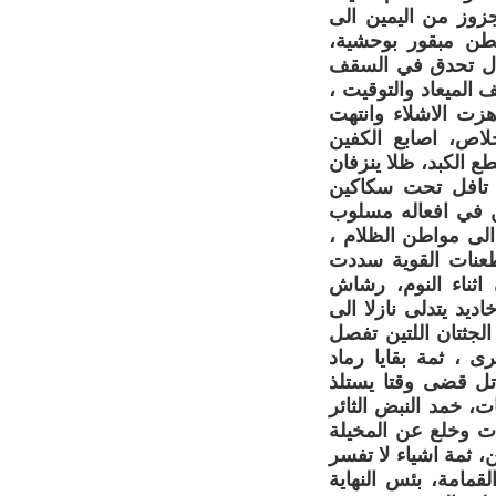
زوز من اليمين الى
بطن مبقور بوحشية،
تزال تحدق في السقف
 الميعاد والتوقيت ،
ت الاشلاء وانتهت
لاص، اصابع الكفين
ع الكبد، ظلا ينزفان
 تافل تحت سكاكين
نن في افعاله مسلوب
 الى مواطن الظلام ،
لطعنات القوية سددت
اثناء النوم، رشاش
ديد يتدلى نازلا الى
لجثتان اللتين تفصل
ى ، ثمة بقايا رماد
تل قضى وقتا يستلذ
، خمد النبض الثائر
ت وخلع عن المخيلة
، ثمة اشياء لا تفسر
قمامة، بئس النهاية