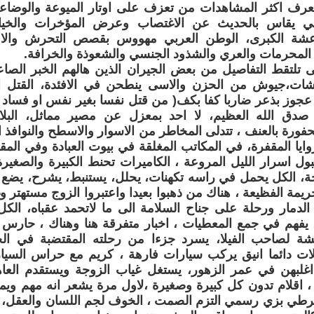
تعرف اكثر المشاهدات من تعزف على اوتار الميوعة والوضاع
امي يقاس بالحديث عن الاغتصاب وعرض المؤخرات والخيا
عشة الكبرى، الوطن العربي مهووس بقصص التحرش والاف
المحرمات والعري والشذود الجنسي والشعوذة والخرافة.
لتقط التفاصيل من بعض الجيران الذين هالهم الخبر الصاع
ات،جيوش من الحزن والاسى ينطحن في الافئدة، القتل ال
عجوز بذعر ضاربا كفا بكف( من قتل نفسا بغير نفس او فساد 
 صدق الله العظيم، لا احد بمعزل عن مصير مماثل، البلا
فورة بالعنف ، تتدلى المخاطر من الاسوار والاسطح والنوافذ ا
وايا المقفرة، في المكاتب المغلقة في بيوت العبادة وفي المق
يتبول اسرار الليل المروعة ، الكاميرات تحنط الكبيرة والصغي
ة، الكل يحمل في راسه تكهنات، يحلل، يستنبط، يشرح، يضع 
يمة الفظيعة ، هناك من ذهبوا بعيدا واعتبروا الزوج مستهتر و
الدمار ورحلة على جناح السلامة الى ما لاتحمد عقباه، ال
 يفهم في جمع المعطيات ، اخبار متفرقة هنا وهناك ، حارس
النزوات الطائشة لصاحب الفيلا، ‎يسرد جزءا من رحلته المقت
لات دائما انيق يركب سيارات فارهة ، كريم مع حراس السيا
 اغلبهن في عمر الزهور، يستغل غياب الزوجة ويستقدم العا
ية ، اقلام تدون كل كبيرة وصغيرة ،لاول مرة يشعر انه مهم وي
رطي بزي رسمي التزم الصمت ، الخوف لجم اللسان والعقل،