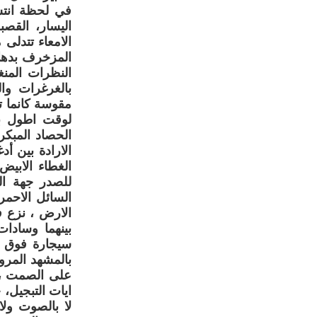
في لحظة انتش
اليسار، القص
الامعاء تتدلى
المزخرف بدهان
النظرات المن
بالغرغرات وا
مقوسة كانما ت
لوقت اطول ب
الحصاد المبكر
الارادة بين أ
الغطاء الابيض
للصدر جهة ال
السائل الاحمر
الارض ، نزع ف
بينهما وسادات
سيجارة فوق ا
بالمشهد المرو
على الصمت ، 
ايات التبجيل، 
لا بالصوت ولا