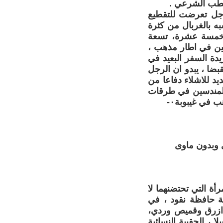
لطب الشرعي .
رجل تعرضت للتقطيع
 بالغربال من كثرة
 خمسة عشرة، تسعة
رة طفلين في اطار مذهب ،
يدة السفر البعيد في
بضا ، يبدو ان الرجل
د للاشلاء دفاعا من
المندسين في طرقات
 في غيبوبة٠-
 وبدون ماوى
ة التي تحتضنهما لا
ة حافظة نقود ، في
 ازرق وقميص وردي،
 ، الحقيبة النسائية