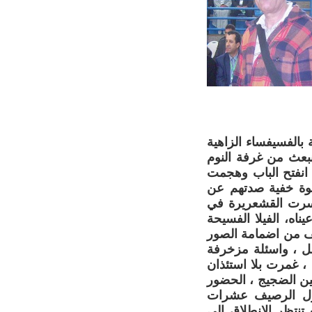
 بالفسيفساء الزاهية
نبعث من غرفة النوم
 انفتح الباب وهجمت
قوة خفية صدتهم عن
 سرت القشعريرة في
ناه، الفيلا الفسيحة
طف من اضمامة الصور
عل ، واسئلة مزخرفة
، غمرت بلا استئذان
ين الضجيج ، الحضور
طول الرصيف عشرات
نتظر الانطلاق الى