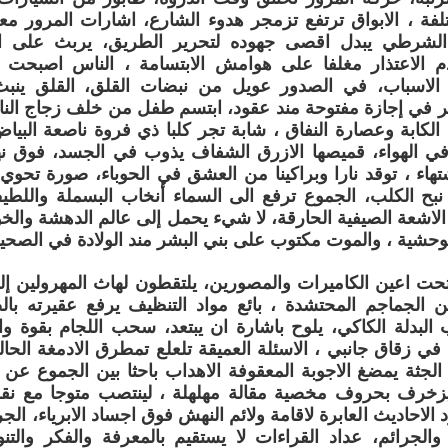
لفة ، الابواق ترتفع تزمجر هدوء الشارع، اشارات المرور م
 الشرطي يبدل اقصى جهوده لتحرير الطريق، يربث على 
م الاعتذار مغلفا على هوامش الابتسامة ، الناس اصبحت 
ه الاسباب، في الصدور عويل من نبضات القلق، القلق ينب
ر في إجازة مفتوحة مند عقود، ابتسم طفل من خلف زجاج النا
لكابة وعصارة النفاق ، شابة تجر كلبا ذي فروة ناصعة الب
 في الهواء، قميصها الازرق الشفاف يذوب في الجسد، فوق نهدي
تهاء ، توقد نارا وبراكينا من العشق في الحوباء، صورة تحوي 
بح الكلب، الجموع ترفع الى السماء أنخاب البسملة والل
لاشعة الصيفية الحارقة، لا شيء يحمل إلى عالم الدهشة وال
وحشية ، والموت مكتوب على بني البشر مند الولادة في الصحيفة
حت اعين الكاميرات والمصورين، يلتقطون لهاث المهرولين إلى
ن الجماجم المحتشدة ، بائع مواد التنظيف يرفع عقيرته بال
بدلة الكاكي، يلوح باشارة ان يبتعد، سحب اللجام بقوة وادا
ي زقاق جانبي ، الاسئلة العميقة تلعلع تمطرق الادمغة الحالم
جثة يمضغ الاجوبة المعقوفة الاهداب باحثا بين الجموع عن
ليزخرف بحروف مخصية مقالة مهلهلة ، لينتصب متوجا مع نقر
الاحاديث العابرة لاقامة ولائم النهش فوق اجساد الابرياء، الجرا
الجرائم، عداد القراءات لا يستقيم بالمعرفة والفكر والتنوير