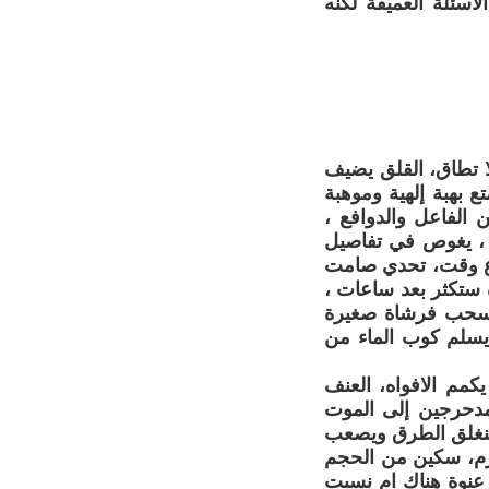
سئلة العميقة لكنه
لا تطاق، القلق يضيف
 بهبة إلهية وموهبة
الفاعل والدوافع ،
 ، يغوص في تفاصيل
رع وقت، تحدي صامت
ستكثر بعد ساعات ،
ر سحب فرشاة صغيرة
 يسلم كوب الماء من
مم الافواه، العنف
مدحرجين إلى الموت
تنغلق الطرق ويصعب
جرم، سكين من الحجم
عنوة هناك ام نسيت