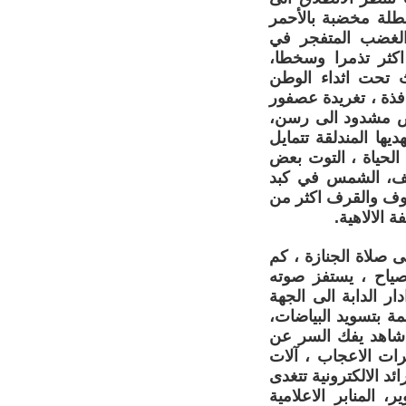
عطلة مخضبة بالأحمر
الغضب المتفجر في
اكثر تذمرا وسخطا،
ث تحت اثداء الوطن
فذة ، تغريدة عصفور
ياض مشدود الى رسن،
ها المندلقة تتمايل
الحياة ، التوت بعض
طيف، الشمس في كبد
خوف والقرف اكثر من
 الالاهية.
 صلاة الجنازة ، كم
صياح ، يستفز صوته
ر الدابة الى الجهة
ة بتسويد البياضات،
 شاهد يفك السر عن
ات الاعجاب ، آلات
ئد الالكترونية تتغدى
، المنابر الاعلامية