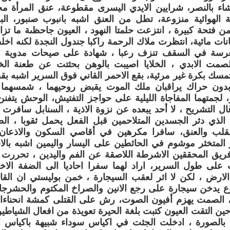
اء بالنصر، شرايين الايدي اليسرى مقطوعة، عنق المرأة مج
بة الهوائية منزوعة، تطل من العنق اشبه بانبوب صنبور، ال
 من فتحة كبيرة ، انتزعت حلمتا النهود ، العيون جاحظىة ما 
ات مائية، انتظرت ملاك الرحمة راكبا جندول النجدة لكنه اخلف
غرسة في السقف تنزف رعبا ، شهادة على صيحات مدوية هز
لصمت الابدي ، الخلايا اصيبت بالوهن بحثتت عن طعنة الخ
مسك بكرة غير مرئية، بقع الاحمر القاني فوق السرير اشبه بقط
دون حراك يراقبان ملك الموت يقبض روحيهما ، شمسهما
، لجمتهما المفاجاة الليلية على حواجز التفتيش، الوحش يتف
دغال التشريح ، لا أحد يبعده عن نزوة الاذية ، السنابل سافرت
 الذي دثر الجسدين المتلاحمين قبل الفعل يحمل ثقوبا ، ا
قلب والعنق، سافرا مكرهين في أقاصي السكون والاذعان 
 المتخثر موشوم في الحائطين على اليسار واليمين اشبه بالاخا
ريق المحققين الاشرطة اللاصقة عن الفم واليدين ، تحررت ا
 على طول السرير، اراد لهما سفرا احاديا الى الضفة الاخر
لارض ، لكن لا اثر لعقب السيجارة ، خمن بوليستي ان القا
ع يدخن سيجارة على رجع الانين والصراخ المكتوم والحشرجات
الصمت يهزم أفيون الصوت، رش على القتلى كمشة انحناءا
حين التقت العيون كتبت بلغة الحيرة تعويذة من افعال الشياطين
 بالصورة ، ادخلت الجثت في اكياس سوداء شبيهة باكياس ال