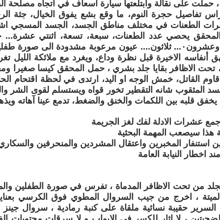
 حملت على نقالة وابتلعتها سيارة اسعاف في اتجاه مصلحة ا
س تفاصيل حجرة النوم، ما وقع بشع يفوق الخيال، جثة ال
رات الطعنات في مختلف مناطق الجسد، الجسد المسجي اشبه
لمحقق يحصي عدد الطعنات، سبعة، تسعة، اثنتي عشرة...
عشرة، اربعة وعشرون٠... ثلاثون.... عيون مرعوبة مشدودة الى صو
هق أنفاسه الاخيرة قبل نظرة وداع، ويغرد مع ملائكة الليل تغر
ية، تحت الاظافر بقايا جلد بشري ، حمل المحقق كيسا صغيرا ومق
اوم القاتل، خمش الوجه او اليد، ارتدى في لحظة اقتحام الحدي
جسد المثقوب شانه التقطير تخور قواه ويستسلم لقوى الشر و
ا يخفق قلبه بين اللكمات والخنق والضغط، تدمع عينا آهاته ويذهب
جمع عشرات الادلة لفك لغز الجريمة
ة هذا سيصعب المهمة البحثية
ن استنفار المخبرين واعتقال المشردين والمنحرفين والسكاري
مند اخطار النيابة العامة
 من تحت الاظافر المدماة ، تفرس في صورة الطفلين والمرأ
الميتة ، اخرج من جيب السروال المطوي فوق الكرسي بعناي
السرير حقيبة نسائية ملقاة على كنبة رمادية ، سروال جينز
حيتين ، لا اثار للكسر في الابواب و لا سرقات محتويات الفيلا