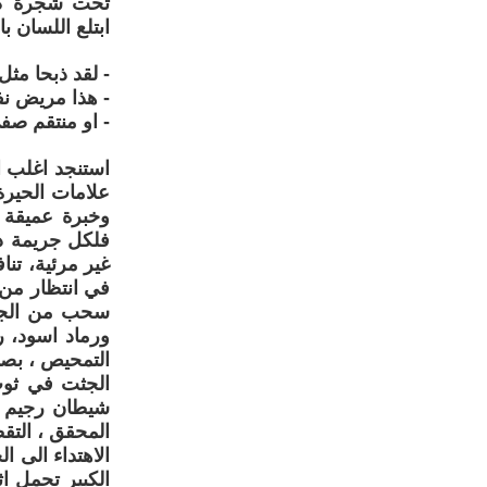
تحت شجرة كال
ابتلع اللسان بالم
- لقد ذبحا مثل
- هذا مريض ن
- او منتقم صفى
استنجد اغلب ال
علامات الحيرة
وخبرة عميقة 
فلكل جريمة د
غير مرئية، ت
في انتظار من
سحب من الجيب
ورماد اسود، ر
التمحيص ، بصمة 
الجثت في ثوب
شيطان رجيم ي
المحقق ، الت
الاهتداء الى 
الكبير تحمل 