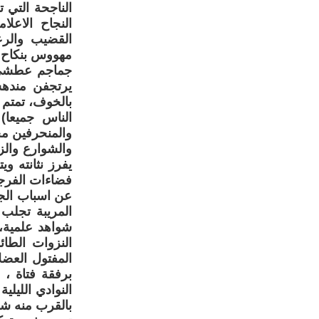
الناجحة التي 
النجاح الاعل
القضيب والر
مهووس بنكاح 
جماجم عطشى ت
يرتجفن مندهش
بالخوف، تمتم 
الناس جميعا)
والمنحرفين مح
والشوارع والز
يفرز نثانته و
فضاءات الفرج
عن اسباب الجر
المريبة تجلب 
شواهد علمية،
المفتول العض
برفقة فتاة ،
النوادي الليل
بالقرب منه ش