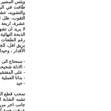
وبئس المصير ،
طافت في الرا
والتشويه، عش
الثقوب، ظل ا
لا يريد ان تش
الذبحة النهائ
رغم الطعنات ق
بريق افل، ال
الأقدار ، وحيد
- سنحتاج الى 
- الادلة شحيح
- على المفتشي
- بدانا العملية 
- جيد
سحب قطع الجلد
تشبه الشابة 
جانب اخر من 
عرفت هوية الض