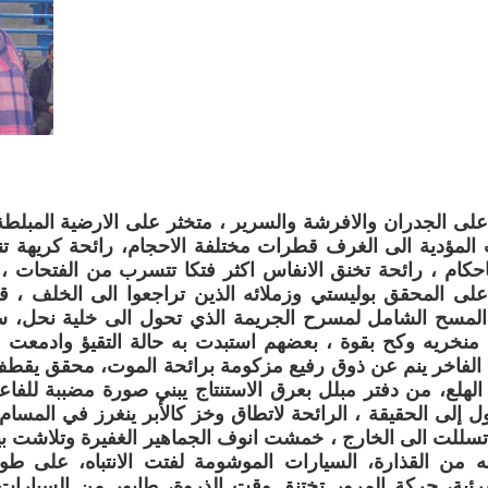
 على الجدران والافرشة والسرير ، متخثر على الارضية المبلطة
المؤدية الى الغرف قطرات مختلفة الاحجام، رائحة كريهة ت
باحكام ، رائحة تخنق الانفاس اكثر فتكا تتسرب من الفتحات ،
على المحقق بوليستي وزملائه الذين تراجعوا الى الخلف ، 
ء المسح الشامل لمسرح الجريمة الذي تحول الى خلية نحل،
ق منخريه وكح بقوة ، بعضهم استبدت به حالة التقيؤ وادمعت عي
اث الفاخر ينم عن ذوق رفيع مزكومة برائحة الموت، محقق يق
الهلع، من دفتر مبلل بعرق الاستنتاج يبني صورة مضببة للفا
 إلى الحقيقة ، الرائحة لاتطاق وخز كالأبر ينغرز في المسام 
سللت الى الخارج ، خمشت انوف الجماهير الغفيرة وتلاشت ب
 من القذارة، السيارات الموشومة لفتت الانتباه، على 
ئبة، حركة المرور تختنق وقت الذروة، طابور من السيارات ت