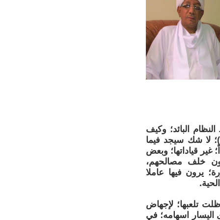
لنظام البائد؛ وكيف
)؛ لا شك سيجد فيما
 غير قياداتها؛ وبعض
ثون خلف مصالحهم،
ة؛ يرون فيها عاملا
لحية.
ظلت تلعبها؛ لإجهاض
وى اليسار اسهامه؛ في