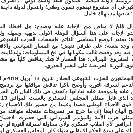
 بروشتة ادواته المالية - صندوق النقد والبنك دولي –؛ لص
فكير في أي مشروع نهضوي تنموي وطني؛ والتحول لدولة داجنة؛ تب
؛ شعبها مستهلك خامل.
ال مُلِحّ لا مناص من الإجابة عليه بوضوح: هل اخطاء 
 الإجابة على هذا السؤال للوهلة الاولى بديهية وسهلة ول
؛ تعقيد الوضع السياسي القائم فانسحاب الحزب الشيوعي ي
 وجد نفسه؛ على طرفي نقيض؛ مع المسار السياسي والاقت
فيه وقد وقعت غالب مكوناتها في فخ المساومات؛ وإندغامت
ت المشروع الليبرالي؛ هذا المسار لا شك يتناقض كليا مع م
وى الثورية الحريصة على التغيير الجذري.
لقد نبه الب
لناعم لسرقة الثورة وأوضح باكرا تناقض مواقفها مع برنامج
فق عليه والموقعة عليه قياداتها وكشف في ذلك البيان (ان ال
جزء
وى الاجماع الوطني قصدا وعمدا من حضور ذلك الاجتماع ر
ضح البيان ايضا (ان ما خرج من تصريحات متعجلة متهافتة م
مثلي حزب الأمة والمؤتمر السوداني -التي حضرت الاجتما
 الرافض لأي انقلاب عسكري ولأي محاولة لسرقة الثورة او اجها
لبائد على سدة الحكم الانتقالي سواء كان المجلس العسكري او