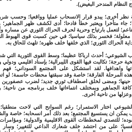
ج النظام المندحر البغيض).
نظر أخرى؛ يبدو قرار الانسحاب عمليا وواقعيا؛ وحسب شروط
ا؛ جاء متأخرا ويعتبر خطأ فادحا؛ أدى لكشف ظهر الجماهير؛ 
ناعم؛ لتعمل بارتياح وحرية لحرف الحراك الثوري عن مساره وأهد
 معلولة؛ فخسر بذلك سياسيا؛ في حين كسبت قوى الهبوط الن
داية الحراك الثوري؛ الذي خلفها خلف ظهره؛ تلهث للحاق به.
الشيوعي؛ أحدث ارباكا عظيما؛ وسط القوى الثورية التي شعر
ة حرجة؛ تكالبت فيها القوى الليبرالية؛ بإسناد اقليمي ودولي 
ها واهدافها. لقد استشكل على المجتمع السوداني؛ فهم
ه المرحلة الفارقة؛ خاصة وقد سبقتها محطات حاسمة؛ لو ات
حينها؛ ومضى لخلق اصطفاف ثوري جديد؛ لضرب عصفورين بح
كافة الجماهير وبمختلف انتماءاتها خلف برنامجه من ناحية
وعزلها من ناحية أخرى.
شيوعي اختار الاستمرار؛ رغم السوانح التي لاحت منطقيا
مكن ان يستسيغ المجتمع؛ بعد ذلك أمر انسحابه؛ خاصة والش
وده؛ للتصدي لمخططات القوى الاقليمية والدولية؛ ومؤامرات أ
سيا؛ على من احتشد خلف شعارك الداعي للتغيير؛ وسار