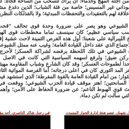
من أجله المهج والدماء؛ أن يراك تنسحب من الساحة فجأة؛ تا
وداني غير المسيس؛ خاصة من فئة الشباب؛ الذين دغدغ مش
اقة لهم بالتعقيدات والتحفظات المبدئية؛ ولا بالفذلكات النظري
الشيوعي وهو يصر على ضرورة وحدة قوى تحالف "قحت"؛
سب سياسي عظيم؛ كان سينسف تماما مخططات قوى الهبوط
لليبرالية على شعبنا؛ أول هذه الفرص الثمينة لاحت عشية إ
جتماع الذي عقد داخل القيادة العامة؛ وغيب عنه ممثل الشيو
لشيوعي في تلك اللحظة برفضه لشراكة العسكر؛ لأحرج ق
كن ضيق؛ ولرفع اسهمه السياسية التي كانت في الاصل م
ا لطموحات العسكر؛ وقد كان الشارع وشباب المقاومة مهيئي
 المد الثوري كان في اعلى درجاته؛ أما الفرصة المواتية الثا
وار؛ من امام القيادة العامة بالقوة المفرطة؛ الذي استشهد ف
 السانحتين؛ اهتز موقف قيادة الحزب الشيوعي؛ ووقعت في
 قوى الهبوط الناعم؛ عن ضرورة الحفاظ على الأمن؛ وأهمية
التي سألت لم تكن دماء.
 شهباز، عضو هيئة إدارة الحوار المتمدن
في رحيل شاكر الناصري، أحد م