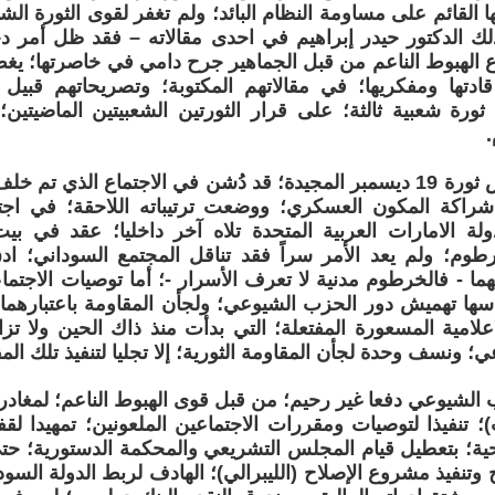
 القائم على مساومة النظام البائد؛ ولم تغفر لقوى الثورة الشبا
ذلك الدكتور حيدر إبراهيم في احدى مقالاته – فقد ظل أمر 
لهبوط الناعم من قبل الجماهير جرح دامي في خاصرتها؛ يغ
دتها ومفكريها؛ في مقالاتهم المكتوبة؛ وتصريحاتهم قبيل ان
مخطط اجهاض ثورة 19 ديسمبر المجيدة؛ قد دُشن في الاجتماع الذي ت
اكة المكون العسكري؛ ووضعت ترتيباته اللاحقة؛ في اجت
لة الامارات العربية المتحدة تلاه آخر داخليا؛ عقد في ب
رطوم؛ ولم يعد الأمر سراً فقد تناقل المجتمع السوداني؛ 
هما - فالخرطوم مدنية لا تعرف الأسرار -؛ أما توصيات الاجتما
سها تهميش دور الحزب الشيوعي؛ ولجأن المقاومة باعتبارهما مم
اعلامية المسعورة المفتعلة؛ التي بدأت منذ ذاك الحين ولا ت
 ونسف وحدة لجأن المقاومة الثورية؛ إلا تجليا لتنفيذ تلك ال
ب الشيوعي دفعا غير رحيم؛ من قبل قوى الهبوط الناعم؛ لمغادر
)؛ تنفيذا لتوصيات ومقررات الاجتماعين الملعونين؛ تمهيدا لقف
حية؛ بتعطيل قيام المجلس التشريعي والمحكمة الدستورية؛ حتى
تنفيذ مشروع الإصلاح (الليبرالي)؛ الهادف لربط الدولة السودان