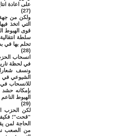
على اعادة انتا
(27)
ولكن من جهة 
التي اتخذ فيه
قوى الهبوط ال
سلطة انتقالية
تحلم بها في ب
(28)
انسحاب الحزب 
في لحظة تاريخي
ونسف شعارات
الشيوعي في هذ
للانسحاب في 
بإمكانه حشد 
الهبوط الناعم 
(29)
لكن الحزب ال
"قحت"؛ فكيف ي
الحاجة لمن يق
من الصعب نف