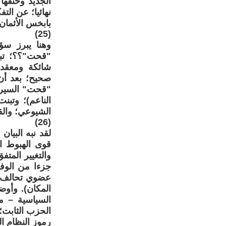
الجديد وخنقها
نهائيا؛ عن الت
بابخس الأثمان
(25)
وهنا يبرز سؤ
"قحت"؟؟؛ تبدو
شائكة ومعقدة
صحيح؛ بعد أن
"قحت" السير 
الناعم)؛ وتبن
الشيوعي؛ والق
(26)
قوى الهبوط ا
والتغيير المت
عضوي تحالف ق
المكان). وأو
السياسية – م
الحزب الثابت؛
رموز النظام ا