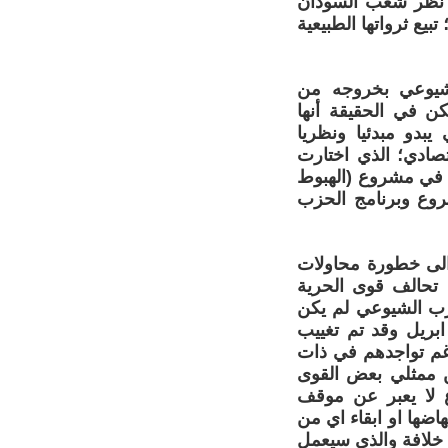
رف نظر شعب السودان
يع ثرواتها الطبيعية
الشيوعي بخروجه من
كن في الحقيقة أنها
بدو مبدئيا ونظريا
صادي؛ الذي اختارت
 في مشروع (الهبوط
شروع وبرنامج الحزب
يان الجماهيري للحزب الشيوعي الصادر بتاريخ 13 أبريل 2019م الى خطورة محاولات
 تحالف قوى الحرية
حزب الشيوعي لم يكن
ا من الوفد الذي قابل ممثلي المجلس العسكري بالسبت الموافق 13 ابريل وقد تم تغييب
غم تواجدهم في ذات
ن ممثلي بعض القوى
ع لا يعبر عن موقف
ضها او ابقاء اي من
 خلافة والذي سيعمل