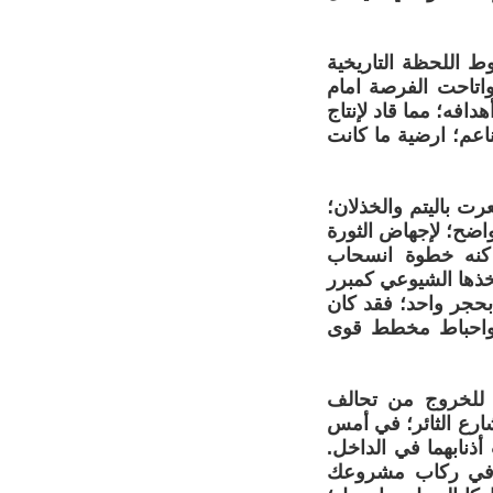
 اللحظة التاريخية
واتاحت الفرصة امام
افه؛ مما قاد لإنتاج
اعم؛ ارضية ما كانت
ت باليتم والخذلان؛
واضح؛ لإجهاض الثورة
 كنه خطوة انسحاب
خذها الشيوعي كمبرر
جر واحد؛ فقد كان
؛ واحباط مخطط قوى
؛ للخروج من تحالف
ارع الثائر؛ في أمس
ذنابهما في الداخل.
 في ركاب مشروعك