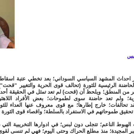
يس
 احداث المشهد السياسي السوداني؛ بعد تخطي عتبة اسقاط ا
اضنة الرئيسية للثورة (تحالف قوى الحرية والتغيير "قحت"
ثير من المنطق؛ ويلحظ أن (قحت) لم تعد تمثل في الحقيقة أحداً؛
ازية؛ ولم تعد حاضنة سوى لطموحات؛ بعض الأفراد اللاه
 تحالفات؛ خارج إطارها؛ مع قوى معروف عنها العداء للثور
حقيق طموحاتهم في الاستفراد بالسلطة؛ واقصاء قوى الثورة ا
لهبوط الناعم؛ تتجلى دون لبس؛ في ادوارها التخريبية التي 
1 ديسمبر المجيدة؛ منذ مطلع الحراك وحتى اليوم؛ فهي لم تنسى لق