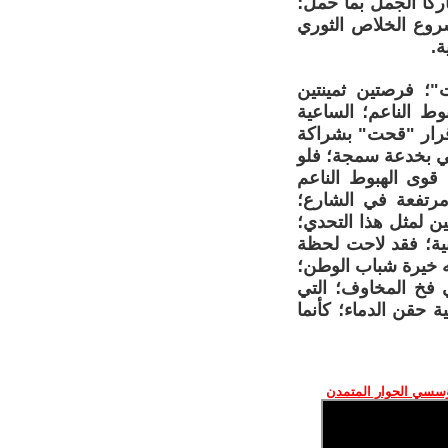
ركا الجمل بما حمل؛
روع الخلاص الثوري
ة.
 فرصتين ثمينتين
 الناعم؛ الساعية
قرار "قحت" بشراكة
عي بخدعة سمجة؛ فلو
وى الهبوط الناعم
رتفعة في الشارع؛
ن لمثل هذا التحدي؛
نية؛ فقد لاحت لحظة
يه خيرة شباب الوطن؛
 فخ المخاوف؛ التي
 حقن الدماء؛ كأنما
ؤسسي الحوار المتمدن