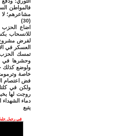
الثوري؛ ودفع 
فالمواطن الس
مشاعرهم؛ لا عل
(30)
اضاع الحزب 
للانسحاب بك
لفرض مشروع ا
العسكر في الا
تمسك الحزب ا
وحشرها في ر
ولوضع كذلك حد
خاصة وترمومتر
فض اعتصام الث
ولكن في كلتا
روجت لها بخبث
دماء الشهداء 
يتبع
في رحيل جليل