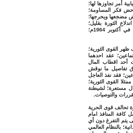
بية أمر تجاوزها لها؛
دحض فكر المساومة؛
ض مضجعها ويحرجها؛
دلاع الثورة بقليل؛
باستحالة قيام ثورة شعبية ثالثة؛ على قرار الثورتين الشعبيتين الماضيتين؛ في أكتوبر 1964م؛
م خلف ظهر القوى الثورية؛
ماعين؛ عقد احدهما
يت أحد اقطاب المال
ادق تفاصيل ما نوقش
عين؛ فقد نفذ العاجل
ثلا القوى الثورية؛
زال مستعرة؛ لشيطنة
مقررات والتوصيات.
ة تحالف قوى الحرية
ل كافة المنافذ امام
 يتم التفرغ دون أي
ية؛ بالنظام العالمي