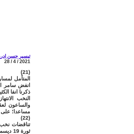
تيسير حسن ادر
2021 / 4 / 28
(21)
المتأمل لمسار
انفض سامر الح
ذكرنا انفا الك
النخب الانته
والساعون لعقد
مساعدا؛ على ت
(22)
تناقضات نخب ا
ثورة 9