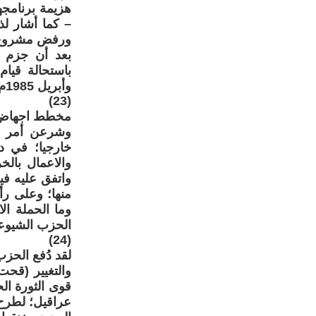
هزيمة برنامجها
– كما أشار ل
ورفض مشروع ا
بعد أن جزم قا
وأبريل 1985م.
(23)
وشرعن أمر شر
خارجيا؛ في دو
والاعمال بالخ
واتفق عليه في
منها؛ وعلى رأ
وما الحملة ال
الحزب الشيوعي؛
(24)
لقد دُفع الحز
والتغيير (قحت
قوى الثورة ال
عراقيل؛ لطرح و