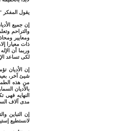
يقول المفكر "د
إن جميع الأديا
والتراحم وتعل
ومعايير ومحاذي
ذات معيارا إل
وربما أن الإله
لكى تساعد الإ
إن الأديان تؤ
شيئ آخر، بعيد
من هذه الطمأن
بالأديان السم
النهايه فهى ت
مدى آلاف الس
إن التباين وال
لانستطيع إستيع