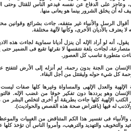
ى، وعاجز على الدفاع عن نفسه فيدعو الناس للقتال وحتى 
ف له أن يخلق الشرور بينما هو يعانى منها.
 أقوال الرسل والأنبياء غير متفقه، جاءت بشرائع وقوانين مخت
لا يعترف بالأديان الأخرى، وكأنها لآلهة مختلفة.
قول، أنه لو أراد الإله أن ينزل أديانا سماوية لجاءت هذه الا
متصارعة، لجاءت بلغة نتنفسها لا نقرئها تقبع فى الضمير حتى 
اءت متطورة تناسب كل العصور.
الإنسان من الجنة بدون رحمة، ثم أنزله إلى الأرض لتتفتح عي
ة كل شيء حوله وليقتتل من أجل البقاء.
الإلهية والعدل الإلهى والمساواة وغيرها كلها صفات ليست
نسان وهو يرددها دون تفكير خوفا من غضب الإله. فالتوراة
 الكتب الإلهية كلها جاءت بطريقة أو أخرى لتخلص البشر من 
 ولاذنب له فيها (بافتراض صحة هذه القصص والحواديت).
الأنبياء فى تفسير هذا الكم المتناقض من الغيبيات والموعظ
يد والتخويف والتهديد والترهيب، وأمروا الناس أن تؤخذ كلها ع