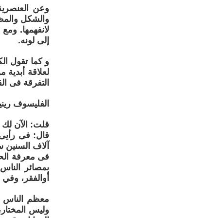
وعن العنصرية
والشكل والمظهر
لانفهمها. ومع 
إلى لونه.
و كما تقول الك
لعلاقة أبدية م
التفرقة فى الق
الفليسوف ريني
قلت: الآن لك
قال: فى رأيى
آلاف السنين س
فى معرفة الحق
بمصائر الناس
أوالفقر، وفي 
معظم الناس دف
وليس المختار،