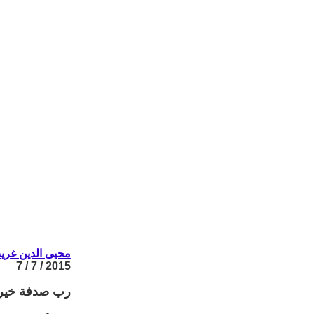
محيى الدين غري
2015 / 7 / 7
رب صدفة خير 