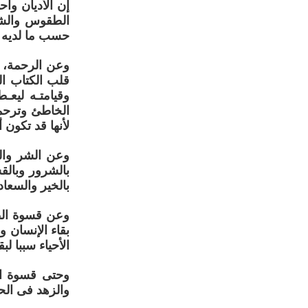
إن الأديان وا
الطقوس والشع
حسب ما لديه من
وعن الرحمة، ف
قلب الكتاب ال
وقيامتـه ليعـ
الخاطئ وترحمه
لأنها قد تكون 
وعن الشر والق
بالشرور وبالق
بالخير والسعاد
وعن قسوة الطب
بقاء الإنسان و
الأحياء سببا لب
وحتى قسوة ال
والزهد فى الح