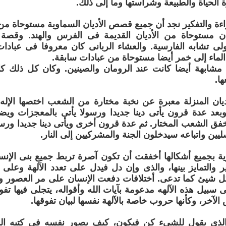
 الحياة والطبيعة وشراستها وما إلى ذلك.
اءة والتفكير نجد أن جميع قصص الأديان السماوية مستوحاة من
 مستوحاة من الأديان القديمة فى الفرس والهند. وقصة ا
لأولى تشابه الفارسية. والعشاء الربانى كان معروفا فى عبا
لماء إلى خمر أيضا مستوحاة من عبادات سابقة.
شابهة أيضا كانت عند الرومان والصينين. وكان كل ذلك كان
ا.
يان المنزلة معبرة عن نخبة مختارة من الشعب اختصها الإله 
وبعد عدة قرون يأتى دينا جديدا ورسولا يأتى بالمعجزات و
أخفق الشعب المختار. ثم عدة قرون أخرى ويأتى دينا جديدا ورسو
يين واتباعه سيدخلون الجنة والمشركيين إلى النار.
وية بجميع أشكالها أخفقت أن تكون آصرة تربط جميع بنى الإنس
غاير والتمايز بينها، والذى وإن دل فيدل على تعدد الآلهة وعل
كل شيئ كما تدعى. أختلافات دفعت الإنسان على مر العصور و
ى سبيل هذه الآلهه مدعومة بآيات الله وأقواله، يتجلى فيها ت
الآخر، وكأنها حروب خاصة بالآلهة نفسها لبيان تفوقها.
، الذي يقول للشيء كن فيكون، كيف يصور نفسه فى كتبه الم