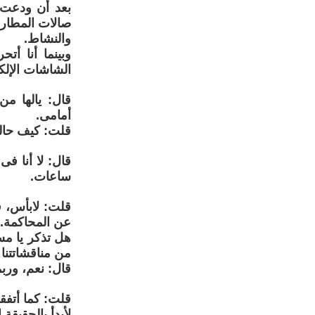
بعد أن ودعت 
صالات المطار 
والنشاط.
وبينما أنا أ
الشاشات الإلكتر
قال: يالها م
أمامى.
قلت: كيف حالك
قال: لا أنا فى
ساعات.
قلت: لابأس، ف
عن المحاكمة. و
هل تذكر يا مسي
من مناقشاتتنا
قال: نعم، ورب
قلت: كما أتفق
لأبدأ بالحقيقة 