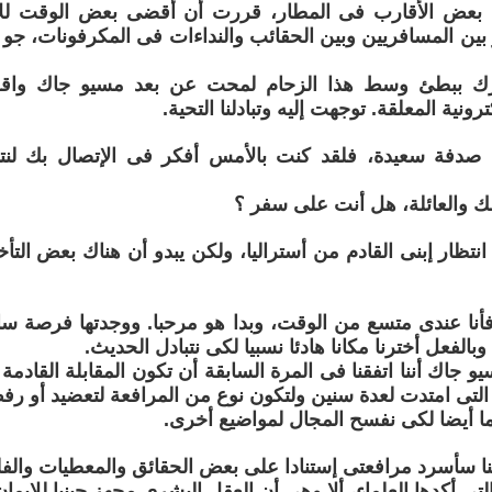
بعض الأقارب فى المطار، قررت أن أقضى بعض الوقت للإس
بين المسافريين وبين الحقائب والنداءات فى المكرفونات، جو 
تحرك ببطئ وسط هذا الزحام لمحت عن بعد مسيو جاك واق
ونية المعلقة. توجهت إليه وتبادلنا التحية.
ن صدفة سعيدة، فلقد كنت بالأمس أفكر فى الإتصال بك لنتقا
 والعائلة، هل أنت على سفر ؟
 انتظار إبنى القادم من أستراليا، ولكن يبدو أن هناك بعض التأ
أنا عندى متسع من الوقت، وبدا هو مرحبا. ووجدتها فرصة سان
بالفعل أخترنا مكانا هادئا نسبيا لكى نتبادل الحديث.
و جاك أننا اتفقنا فى المرة السابقة أن تكون المقابلة القادمة
 التى امتدت لعدة سنين ولتكون نوع من المرافعة لتعضيد أو ر
ما أيضا لكى نفسح المجال لمواضيع أخرى.
نا سأسرد مرافعتى إستنادا على بعض الحقائق والمعطيات والف
التى أكدها العلماء، ألا وهى أن العقل البشرى مجهز جينيا للإيمان 