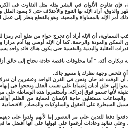
، فإن تفاوت الألوان في البشر مثله مثل التفاوت فى الكر
 والذوق، أراد الإله بها التنوع والأختلاف حتى لا يسود الملل 
ذلك أمر الإله بالمساواة والمحبة، وهو بالقطع ينظر إلى عمل ا
تب السماوية، أن الإله أراد أن تخرج حواء من ضلع آدم رمزا للأ
ن السكن والمودة والرحمة. كما أن الإله أوصى بها آدم مرارا وت
درات العقلية والبدنية والنفسية حتى يكون هناك قائد واحد يسير
ه ديكارت أكد، " أننا مخلوقات ناقصة حادثة نحتاج إلى خالق أز
 أن تلخص وجهة نظرك يا مسيو جاك.
 أن الوقت قد حان ونحن فى القرن الواحد وعشرين أن ندرك
عوا إلى خلق أديان إعتمادا على تغييب العقل ونجحوا فى إيهام
يقة لأنها تسمو فوق إدراكه. وأستثمروا هذه الوساطة على مر 
 والجماعات مستغلين حاجة الإنسان لحماية من الظلم أوالق
سبيل السيطرة على العقول والسلوكيات والمصادر الاقتصادية و
عوا دفعا للتدين على مر العصور إما لأنهم ولدوا على دين
 وعلى تقاليد وعادات أرغموا على قبولها على أنها أفضل ما فى