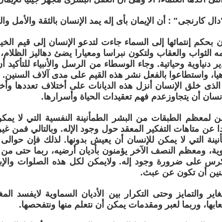
ال كارنجى" : أن الإيمان بأى إله يمد الإنسان بالثقة والأمل وا
ن بحكم إنتمائها إلى السماء جاءت لتدعو الإنسان إلى قيم الخي
مه الثواب والعقاب ولتكون نبراسا ومعيارا يضئ دهاليز الظلام
ر دنياوية وحياتية. وجاء الوسطاء من الرسل والأنبياء للتأكيد أن
اهيا، واستطاعوا بالفعل نشر هذه القيم على مدى آلاف السنين.
 الذى خلق الإنسان أنزل هذه الديانات على أختلاف تعددها وأختل
نسان أن يتجاوزعدم فهم تعقيدات الحياة وأسرارها.
من لمعظم الطبقات من البشر الطمأنينة النفسية التي لا يم
ا عن متاهات التفكير المعقد حول وجود الإله. وبالتالي فمن غي
ينة التي لا يمكن للإنسان أن يعيش بدونها. لذلك فإن حوالى
اوية، ومعظم النصف الآخر يؤمنون بأديان أرضيه، ربما حتى من
كرس على ضرورة وجود إله. ولايمكن لكل هذه الصلوات والإبتها
نين أن تكون عن عبث.
تغاير والتمايز وحتى التكرار بين الأديان السماوية لايفسد ال
ابها، وربما لعبر ومقدمات يمكن أن نتعلم منها ونتفحصها.