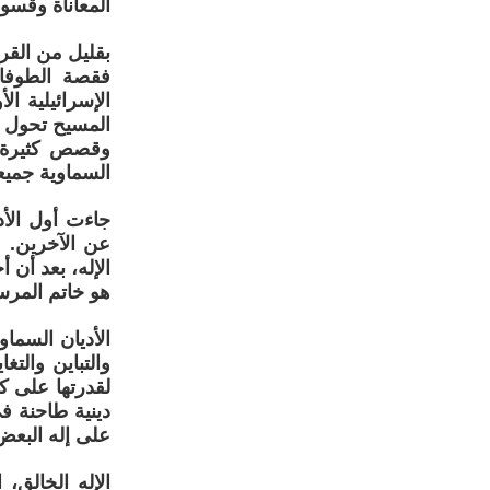
المعاناة وقسوة
بقليل من القر
فقصة الطوفان
الإسرائيلية ا
المسيح تحول ا
وقصص كثيرة م
السماوية جميعه
جاءت أول الأد
عن الآخرين. 
الإله، بعد أن 
هو خاتم المرسل
الأديان السما
والتباين والت
لقدرتها على 
دينية طاحنة ف
على إله البعض 
الإله الخالق