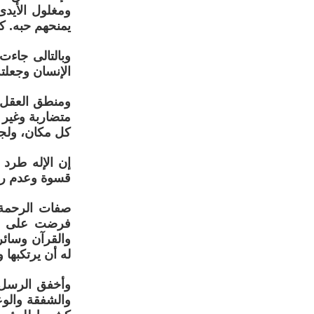
ومغلول الأيد
يمنحهم حبه. كي
وبالتالى جاءت
الإنسان وجعلته 
ومنطق العقل ي
متضاربة وغير 
كل مكان، ولج
إن الإله طرد 
قسوة وعدم رحم
صفات الرحمة 
فرضت على الإ
والقرآن وسائر
له أن يرتكبها
وأخفق الرسل و
والشفقة والوع