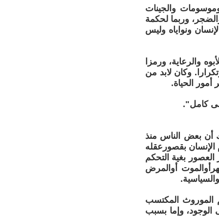
وموسومات والجينات
والضجر، وربما لحكمة
لإنسان ونواياه وليس
بوه والرعاية، ورمزا
كرارا. وكان لابد من
 أمور الحياة.
لى كامل".
 أن بعض الناس منذ
 الإنسان بقصورعقله
العصور بغية التحكم
هرأوالموت أوالمرض
السياسية.
هم الموروث المكتسب
 الوجود، وإما بسبب