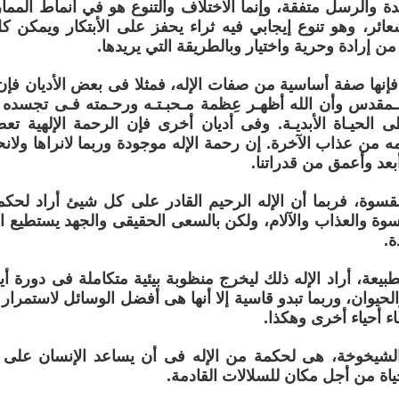
حدة والرسل متفقة، وإنما الاختلاف والتنوع هو في أنماط المم
ائر، وهو تنوع إيجابي فيه ثراء يحفز على الأبتكار ويمكن 
 إرادة وحرية واختيار وبالطريقة التي يريدها.
إنها صفة أساسية من صفات الإله، فمثلا فى بعض الأديان فإن ا
ـمقدس وأن الله أظهـر عِظمة مـحبـتـه ورحـمته فـى تجسده
طى الحيـاة الأبديـة. وفى أديان أخرى فإن الرحمة الإلهية تع
 من عذاب الآخرة. إن رحمة الإله موجودة وربما لانراها ولانح
أبعد وأعمق من قدراتنا.
سوة، فربما أن الإله الرحيم القادر على كل شيئ أراد لحكمة
سوة والعذاب والآلام، ولكن بالسعى الحقيقى والجهد يستطيع ال
ة.
يعة، أراد الإله ذلك ليخرج منظوبة بيئية متكاملة فى دورة أ
الحيوان، وربما تبدو قاسية إلا أنها هى أفضل الوسائل لاستمرار
قاء أحياء أخرى وهكذا.
شيخوخة، هى لحكمة من الإله فى أن يساعد الإنسان على ق
ياة من أجل مكان للسلالات القادمة.