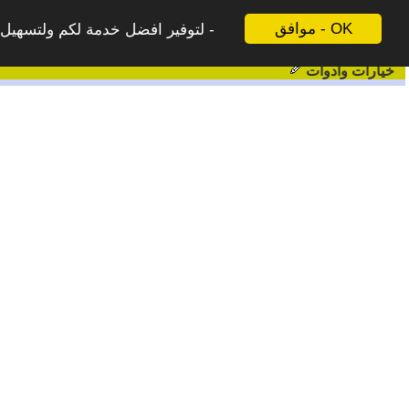
موافق - OK
لتوفير افضل خدمة لكم ولتسهيل ع
خيارات وادوات