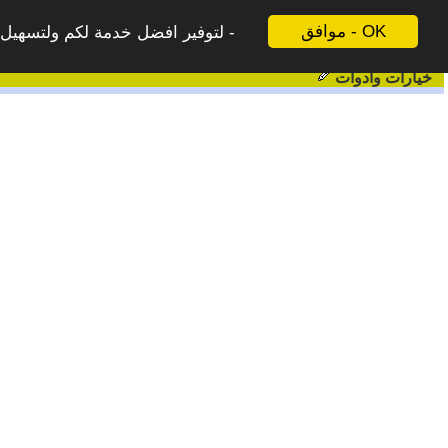
موافق - OK
لتوفير افضل خدمة لكم ولتسهيل ع
خيارات وادوات