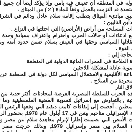
ة في المنطقة أن تعيش فيه بأمن وإذ يؤكد أيضاً أن جميع الد
 قد التزمت بالعمل وفقاً للمادة ( 2 ) من الميثاق .
حقيق مباديء الميثاق يتطلب إقامة سلام عادل ودائم في الش
أين التاليين :
ت المسلحة من أراض (الأراضي) التي احتلتها في النزاع .
يع ادعاءات أو حالات الحرب واحترام واعتراف بسيادة وحدة
قلالها السياسي وحقها في العيش بسلام ضمن حدود آمنة و
القوة .
 الملاحة في الممرات المائية الدولية في المنطقة
وية عادلة لمشكلة اللاجئين
اعة الأقليمية والاستقلال السياسي لكل دولة في المنطقة عن 
جردة من السلاح .
ق النار
هذه الحرب للسلطة المصرية الفرصة لمحادثات أكثر جدية من
يكية , بالتفاوض مع إسرائيل لتسوية االقضية الفلسطينية وما 
طين , أفضت إلى إتفاقات كامب ديفيد التي وقعها الرئيس ا
ورئيس الوزراء الإسرائيلي مناحيم 
ت الأييض التي تضمنت إطارا لإبرام معاهدة سلام بين مصر و
لتوقيع معاهدة السلام بين مصر وإسرائيل 979