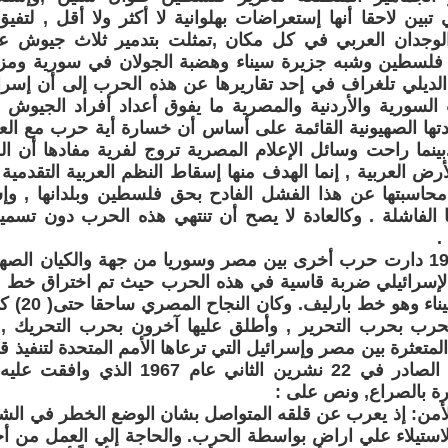
 تبين لاحقا أنها إستعراضات بهلوانية لا أكثر ولا أقل , لتفي
جدان العربي في كل مكان ,تمثلت بتدمير ثلاث جيوش عرب
 فلسطين وشبه جزيرة سيناء وهضبة الجولان في سورية ومزار
الديلي تلغراف في إحد تقاريرها عن هذه الحرب إلى أن إس
لسورية والأردنية والمصرية ما يفوق أعداد أفراد الجيوش العر
ها الصهيونية القائمة على أساس أن خسارة أية حرب مع العرب
بينما راحت وسائل الإعلام المصرية تروج لفرية مفادها أن ا
أرض العربية , إنما الهدف منها إسقاط النظم العربية التقدمي
حاسبتها عن هذا الفشل الفادح بحق فلسطين وبلدانها , 
 الفاشلة . وكالعادة لا يصح أن تنتهي هذه الحرب دون تسمي
.
وفي العام 1973 دارت حرب أخرى بين مصر وسوريا من جهة والكيان ا
لإسرائيلي ضربة قاسية في هذه الحرب حيث تم اختراق خ
شبه جزيرة س
حرب بحرب التحرير , وأطلق عليها آخرون بحرب التحريك ,
المتعثرة بين مصر وإسرائيل التي ترعاها الأمم المتحدة لتنفيذ
الرقم (242 ) الصادر في 22 نشرين الثاني ع
شرة بالصراع, ونص على :
أمن: إذ يعرب عن قلقه المتواصل بشان الوضع الخطر في الشر
لاستيلاء علي اراض بواسطة الحرب. والحاجة إلي العمل من أ