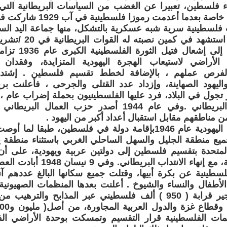
ء فلسطين، تعبيرا عن الغضب من السياسات البريطانية ال
بعدما أعدمت رموزا فلسطينية في آب 1929 شاركت في ثورة البراق .
لسطينية سرية شبه عسكرية بالتشكل، منها جماعة اليد السود
اغتيال القسام إلى 
الأراضي لاستيعاب الهجرة اليهودية المتزايدة، وفقدان
 لفرص عملهم ، بالإضافة لخطط تقسيم فلسطين . إشتدت
اليهود الصهاينة، وإزداد عدد القتلى والجرحى ، فأعلنت بري
ول في البلاد، فرد عليها الفلسطينيون بحملة إضراب عام ، 
ضد الانتداب البريطاني .وفي عام 1944 أصدر حزب العم
 مناطقهم مقابل استقبال أعداد أكبر من اليهود .
طالبت الوكالة اليهودية عام 1946بإقامة دولة في فلسطين، طبق
م جميع منطقة الجليل والسهل الساحلي الغربي باستثناء منطقة 
 المتحدة بتقسيم فلسطين إلى دولتين عربية ويهودية، على 
الوصاية الدولية، مع إنهاء الانتدا
طفال والنساء والشيوخ . أعلنت بعدها المنظمات الصهيونية 
بعد أن تم تهجير قرابة ( 950 ) ألف فلسطيني عبر المذابح وال
ت الفلسطينية قرار التقسيم وتمسكت بوحدة الأراضي الف