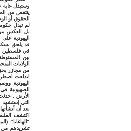
وستبذل غاية ج
ينتقص من الحقو
الحقوق أو الوض
لم تبذل حكوم
بل العكس من ذ
اليهودية على 
قد يلحق بسكان
في فلسطين وبن
بين المستوطن
الولايات المتح
من مجازر بحق م
اندلعت اضطرا
الصهيونية في
اكتشف الفلسط
"الهاغانا" (