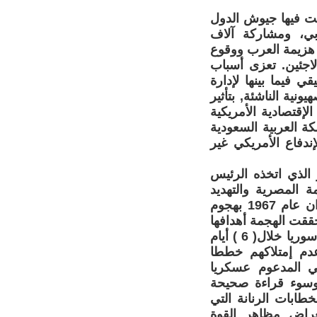
ين العرب والكيان الإسرائيلي عام 1948، وشاركت فيها جيوش الدول
ربي، ومشاركة آلاف
ة هزيمة العرب ووقوع
اجئين. تعزى أسباب
ي فيما بينها لإدارة
ونية الناشئة, بتأثير
إقتصادية الأمريكية
ة العربية السعودية
ندفاع الأمريكي غير
 على مصر عام 1956 بسبب القرار الذي اتخذه الرئيس
 المصرية والتهديد
السوفييتي بالتدخل في الحرب.وإندلعت حرب ثالثة في الخامس من حزيران عام 1967 بهجوم
ققت الهجمة أهدافها
, بإحتلال قطاع غزة وشبه جزيرة سيناء والضفة الغربية وهضبة الجولان في سوريا خلال( 6 ) أيام
دم إمتلاكهم خططا
ي المدعوم عسكريا
, وسوء قراءة صحيحة
طابات الرنانة التي
راض مظاهر القوة