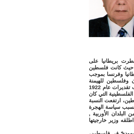
يطرت بريطانيا على
 ، حيث كانت فلسطين
يطانيا وفرنسا بموجب
 وفلسطين للهيمنة
البريطانية . كانت فلسطين بلدا عربيا خالصا تسكنه أقلية يهودية نسبتها حسب تقديرات عام 1922
191 بلغ مجموع الأراضي الفلسطينية التي كان
 إجمالي مساحة فلسطين، ارتفعت النسبة
19. كما إرتفعت نسبة السكان اليهود لتصبح نحو (31.5%) بسبب سياسة الهجرة
البلدان الأوربية ,
لقه وزير خارجيتها
يهوديّ في فلسطين،