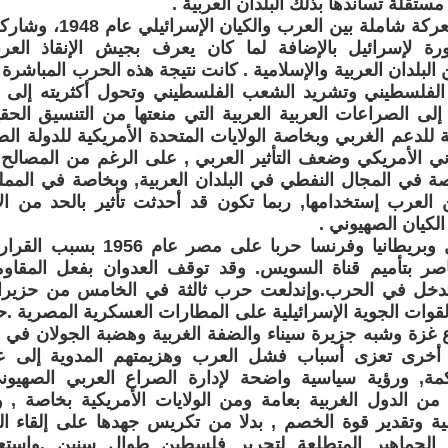
تقلة تساندها بذلك البلدان العربية .
إندلعت أول معركة شاملة ب
اورة لإسرائيل بالإضافة لما كان يعرف بجيش الإنقاذ الع
البلدان العربية والإسلامية . كانت نتيجة هذه الحرب المباشر
ر الفلسطيني وتشريد الشعب الفلسطيني وتحول أكثريته إلى ل
لى الصراعات العربية العربية التي منعتها من التنسيق الحقيق
للدعم الغربي وبخاصة الولايات المتحدة الأمريكية للدولة الصهي
ني الأمريكي وضعف التأثير العربي , على الرغم من المصالح ال
ة في المجال النفطي في البلدان العربية, وبخاصة في المملك
العرب إستخدامها, ربما تكون قد أحدثت تأثير بالحد من الإ
لكيان الصهيوني .
شنت إسرائيل وبريطانيا وفرنسا حربا
اصر بتأميم قناة السويس. وقد توقف العدوان بفعل المقاومة
قوات الجوية الإسرائيلية على المطارات العسكرية المصرية .ح
أخرى تعزى أسباب فشل العرب وهزيمتهم المدوية إلى ع
, ورؤية سياسية واضحة لإدارة الصراع العربي الصهيون
ا من الدول الغربية بعامة ومن الولايات الأمريكية بخاصة 
لية وتقدير قوة الخصم , بدلا من تكريس جهدها على إلقاء الخ
الجماهير المتطلعة لتحرير فلسطين طوال سنين ,وإستع