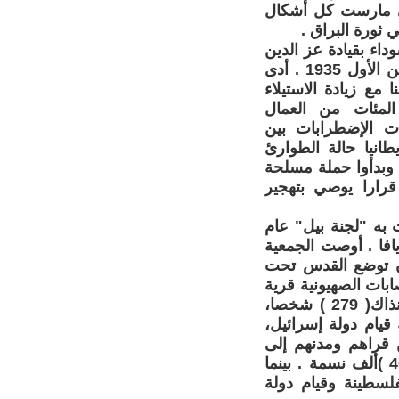
تي مارست كل أشكال
اء بقيادة عز الدين
القسام، الذي استشهد في كمين نصبته له القوات البريطانية في 20 /تشرين الأول 1935 . أدى
إشعال فتيل الثورة الفلسطينية الكبرى عام 1936 تزامنا مع زيادة الاستيلاء
 المئات من العمال
 الإضطرابات بين
طانيا حالة الطوارئ
وبدأوا حملة مسلحة
ال البريطاني قرارا يوصي بتهجير
ا لما أوصت به "لجنة بيل" عام
يافا . أوصت الجمعية
أن توضع القدس تحت
ب البريطاني. وفي 9 نيسان 1948 أبادت العصابات الصهيونية قرية
دير ياسين الفلسطينية عن بكرة أبيها، وقتلت جميع سكانها البالغ عددهم آنذاك( 279 ) شخصا،
قيام دولة إسرائيل،
ترهيب من قراهم ومدنهم إلى
الضفة الغربية وقطاع غزة والدول العربية المجاورة، من أصل( مليون و400 )ألف نسمة . بينما
لسطينة وقيام دولة