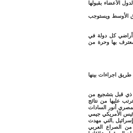
ول الأعضاء بقبولها
رق الأوسط ويستوجب
 أراضي كل دولة في
معترف بها وحرة من
طريق اجراءات بينها
 ذي قبل بتشجيع من
ترتب عليها من نتائج
لمصري أنور السادات
بيغن في 17 أيلول عام 1978, بحضور الرئيس الأمريكي جيمي
إسرائيل ,التي مهدت
1, وبذلك خرجت مصر من الصراع العربي