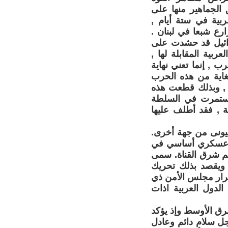
ق الجماهير منها على
ية في ستة أيام ,
ع شبعا في لبنان .
رائيل قد حشدت على
بية المقابلة لها ,
 , إنما تعني نهاية
لغاية من هذه الحرب
ة , وبذلك قطعت هذه
وإستمرت في السلطة
ة , فقد أطلف عليها
لصهيونى من جهة أخرى.
ط عسكري أساسي في
يناء وهو خط بارليف. وكان النجاح المصري ساحقا حتى( 20) كم شرق القناة. سمى
 ويقصد بذلك تحريك
 قرار مجلس الأمن ذي
ام 1967 الذي وافقت عليه الدول العربية اذات
ق الأوسط وإذ يؤكد
جل سلام دائم وعادل