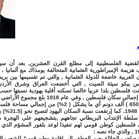
القضية الفلسطينية إلى مطلع القرن العشرين, بعد أن س
يمة الإمبراطورية العثمانية المتحالفة يومذاك مع ألمانيا
 العربية خاضعة للدولة العثمانية , والتي تم تقسيمها بين بر
س بيكو سيئة الصيت , التي أخضعت العراق وشرق الأردن
نحو (8%) من إجمالي سكان فلسطين , وفي عام 8
يملكها اليهود (650 ) ألف دونم أي ما يشكل ( 2%) من
إلى( 8%) عام 48
 سلطة الإنتداب البريطاني تجاههم ,بتشجيعهم على الهجرة من 
 فلسطين كوطن قومي لهم تنفيذا لوعد بلفور المشؤم الذي اط
 صاحب الجلالة بعين العطف إلى إقامة وطن قوميّ للشعب ال