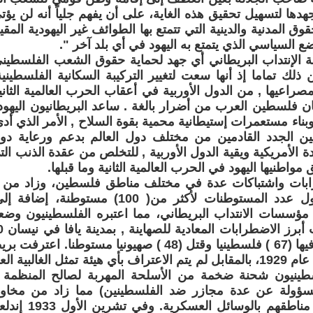
هدها لتسهيل تحقيق هذه الغاية، على أن يفهم جلياً أنه لن يؤ
ق المدنية والدينية التي تتمتع بها الطوائف غير اليهودية الم
ع السياسي الذي يتمتع به اليهود في أي بلد آخر ".
ة الإنتداب البريطاني أي جهد لحماية حقوق الشعب الفلسطين
لك تماما إذ أنها سعت لتغيير التركيبة السكانية الفلسطينية
مصراعيها , من الدول الأوربية في أعقاب الحرب العالمية الثان
 فلسطين العرب من أضرار بالغة . ساعد البريطانيون اليهو
اء مستعمرات إستيطانية محمية بقوة السلاح , الأمر الذي أد
ين الجدد القادمين من مختلف دول العالم بدعم ورعاية دولة
دة الأمريكية ويقية الدول الأوربية , للتخلص من عقدة الذنب الت
واطنيها اليهود في الحرب العالمية الثانية وما قبلها.
بات واشتباكات عدة في مختلف مناطق فلسطين، وزاد من حد
اليهودية ووصول عدد المستوطنات لأكثر من( 0
 مؤسسات الانتداب البريطاني، مما اعتبره الفلسطينيون وضع
التي إستشهد فيها (67 ) فلسطينيا وقتل (48 ) صهيونيا مستوطن
ينيون شحنة ضخمة من الأسلحة المهربة لصالح المنظمة ا
المسؤولة عن عدة مجازر ضد الفلسطينين) مما زاد من مخا
تشريدهم من مناطقه