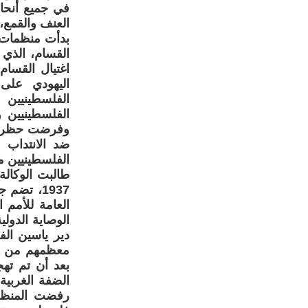
في جميع أنحا
العنف والقمع، خاصة 
بدأت منظمات ف
اليهودي على 
الفلسطينيين
الفلسطينيين و
وفرضت حظر تج
الفلسطينيين من
1937، تض
العامة للأمم
معظمهم من الأ
رفضت المنظما