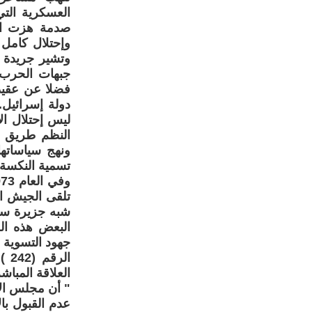
العسكرية التي
صدمة هزت الو
وإحتلال كامل
وتشير جريدة 
جبهات الحرب ا
فضلا عن عقيدت
دولة إسرائيل.
ليس إحتلال ال
النظم طريق م
ونهج سياساتها
تسمية النكسة 
تلقى الجيش ا
البعض هذه ال
جهود التسوية 
العلاقة المبا
" أن مجلس ال
عدم القبول با