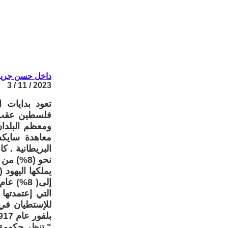
داخل حسن جريو
2023 / 11 / 3
تعود بدايات 
فلسطين عقب هز
ومعظم البلدان
معاهدة سايك
التي إعتمدتها
للإستطيان في
بلفور عام 1917 , والذي جاء نصه :
" تنظر حكومة