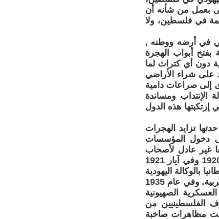
تى بعمل من شأنه أن
قيمة في فلسطين، ولا
ي في أرضه ووطنه ,
 بفتح أبواب الهجرة
ية دون أي كتراث لما
د على شراء الأراضي
ى إلى صراعات دامية
 الإنتداب ومساندة
ي إرتكبتها هذه الدول
تها تزايد الهجرات
10) مستوطنة، إضافة إلى دخول المؤسسات
ا غير عادل لأصحاب
الأرض . حدثت أبرز الاضطرابات المعادية للصهاينة , بمدينة يافا في نيسان 1920 وفي آيار 1921
ا. اعترفت بريطانيا بالوكالة اليهودية
بعد أن أنشأتها عام 1929، بالمقابل لم يتم الاعتراف بأي هيئة تمثل الغالبية العربية. وفي عام 1935
لعسكرية الصهيونية
وف الفلسطينيين من
م بالوسائل العسكرية. وفي تشرين الأول 1933 إندلعت مظاهرات صاخبة