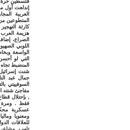
فلسطين حرة مس
العربية المج
المتطوعين من 
كارثة التهجي
هزيمة العرب إ
الصراع، إضافة 
اللوبي الصهيو
الواسعة وبخاص
التي لو أحسن 
المنضبط تجاه ا
جمال عبد الن
مفاجئ شنته ال
فقط . ومرة 
عسكرية محكمة
ومعنويا ومالي
للعلاقات الدو
تلهب مشاعر 