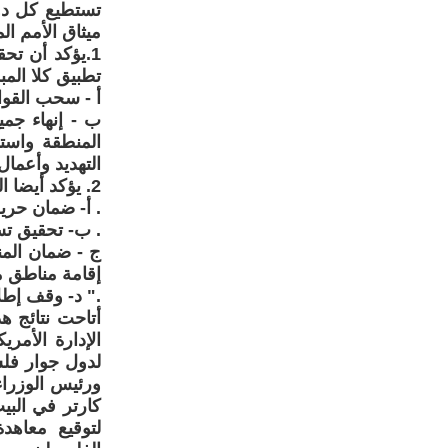
تستطيع كل دول
ميثاق الأمم المتحدة
1.يؤكد أن ت
تطبيق كلا المبد
أ - سحب القوا
ب - إنهاء جم
المنطقة واست
التهديد وأعمال 
2. يؤكد أيضا الحاجة إلي :
. أ- ضمان حرية
. ب- تحقيق تس
ج - ضمان المن
إقامة مناطق م
." د- وقف إطلا
أتاحت نتائج 
الإدارة الأمر
لدول جوار فلس
كارتر في البي