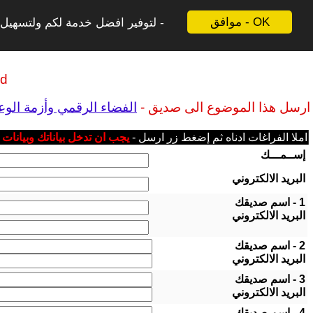
موافق - OK
لتوفير افضل خدمة لكم ولتسهيل ع
ld
ارسل هذا الموضوع الى صديق -
الفضاء الرقمي وأزمة الو
املا الفراغات ادناه ثم إضغط زر ارسل -
يجب ان تدخل بياناتك وبيانات
إســمـــك
البريد الالكتروني
1 - اسم صديقك
البريد الالكتروني
2 - اسم صديقك
البريد الالكتروني
3 - اسم صديقك
البريد الالكتروني
4 - اسم صديقك